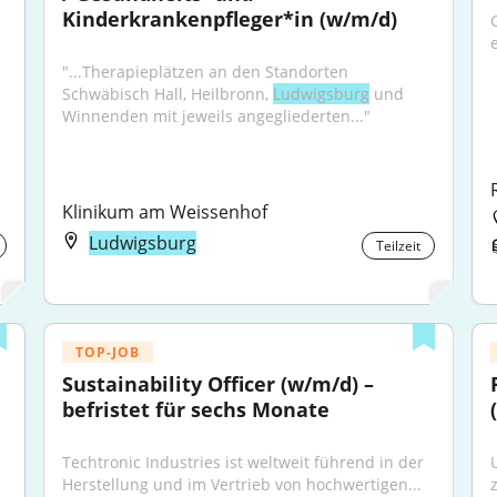
Kinderkrankenpfleger*in (w/m/d)
"...Therapie­plätzen an den Standorten 
Schwäbisch Hall, Heilbronn, 
Ludwigsburg
 und 
Winnenden mit jeweils angegliederten..."
Klinikum am Weissenhof
Ludwigsburg
Teilzeit
TOP-JOB
Sustainability Officer (w/m/d) – 
befristet für sechs Monate
Techtronic Industries ist weltweit führend in der 
Herstellung und im Vertrieb von hochwertigen...