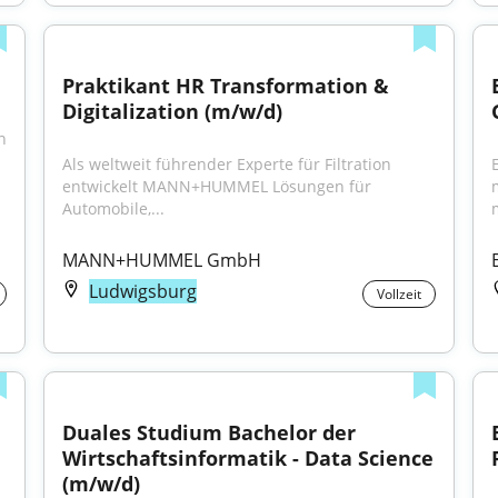
Praktikant HR Transformation & 
Digitalization (m/w/d)
 
Als weltweit führender Experte für Filtration 
entwickelt MANN+HUMMEL Lösungen für 
Automobile,...
MANN+HUMMEL GmbH
Ludwigsburg
Vollzeit
Duales Studium Bachelor der 
Wirtschaftsinformatik - Data Science 
(m/w/d)