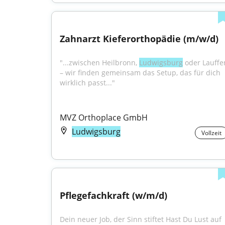
Zahnarzt Kieferorthopädie (m/w/d)
"...zwischen Heilbronn, 
Ludwigsburg
 oder Lauffen
– wir finden gemeinsam das Setup, das für dich 
wirklich passt..."
MVZ Orthoplace GmbH
Ludwigsburg
Vollzeit
Pflegefachkraft (w/m/d)
Dein neuer Job, der Sinn stiftet Hast Du Lust auf 