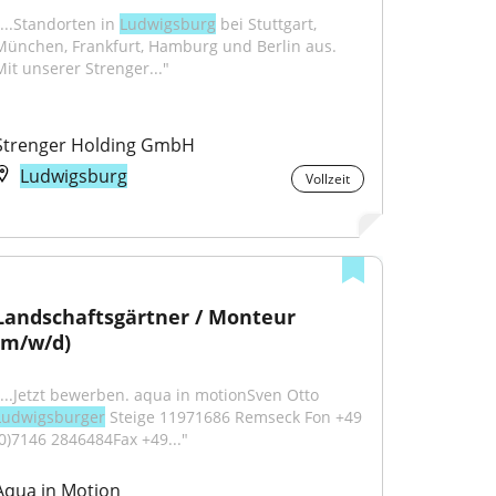
...Standorten in 
Ludwigsburg
 bei Stuttgart, 
München, Frankfurt, Hamburg und Berlin aus. 
Mit unserer Strenger..."
Strenger Holding GmbH
Ludwigsburg
Vollzeit
Landschaftsgärtner / Monteur 
(m/w/d)
"...Jetzt bewerben. aqua in motionSven Otto 
Ludwigsburger
 Steige 11971686 Remseck Fon +49 
(0)7146 2846484Fax +49..."
Aqua in Motion