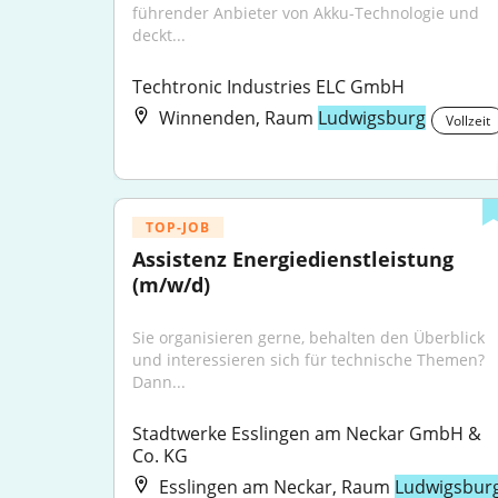
führender Anbieter von Akku-Technologie und 
deckt...
Techtronic Industries ELC GmbH
Winnenden, Raum
Ludwigsburg
Vollzeit
TOP-JOB
Assistenz Energiedienstleistung 
(m/w/d)
Sie organisieren gerne, behalten den Überblick 
und interessieren sich für technische Themen? 
Dann...
Stadtwerke Esslingen am Neckar GmbH & 
Co. KG
Esslingen am Neckar, Raum
Ludwigsbur