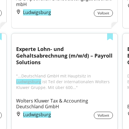
mbH
Ludwigsburg
Vollzeit
Experte Lohn- und 
Gehaltsabrechnung (m/w/d) – Payroll 
Solutions
"...Deutschland GmbH mit Hauptsitz in 
Ludwigsburg
 ist Teil der internationalen Wolters 
Kluwer Gruppe. Mit über 600..."
Wolters Kluwer Tax & Accounting 
Deutschland GmbH
Ludwigsburg
Vollzeit