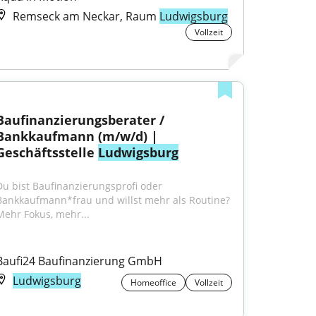
Remseck am Neckar, Raum
Ludwigsburg
Vollzeit
Baufinanzierungsberater / 
Bankkaufmann (m/w/d) | 
Geschäftsstelle 
Ludwigsburg
Du bist Baufinanzierungsprofi oder 
Bankkaufmann*frau und willst mehr als Routine?
Mehr Fokus, mehr...
Baufi24 Baufinanzierung GmbH
Ludwigsburg
Homeoffice
Vollzeit