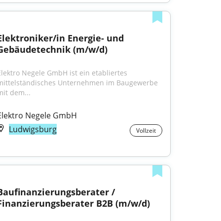
Elektroniker/in Energie- und 
Gebäudetechnik (m/w/d)
Elektro Negele GmbH ist ein etabliertes 
mittelständisches Unternehmen im Baugewerbe 
mit dem...
Elektro Negele GmbH
Ludwigsburg
Vollzeit
Baufinanzierungsberater / 
Finanzierungsberater B2B (m/w/d)