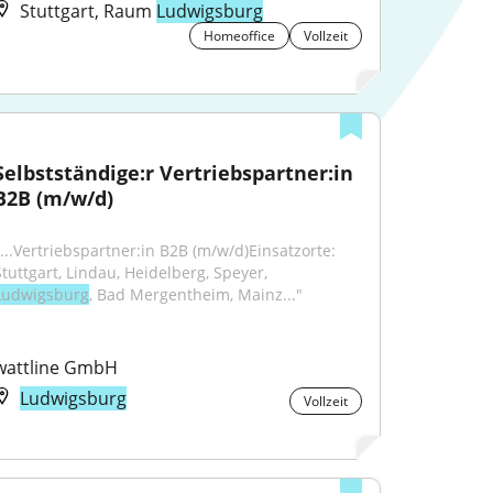
Stuttgart, Raum
Ludwigsburg
Homeoffice
Vollzeit
Selbstständige:r Vertriebspartner:in 
B2B (m/w/d)
"...Vertriebspartner:in B2B (m/w/d)Einsatzorte: 
Stuttgart, Lindau, Heidelberg, Speyer, 
Ludwigsburg
, Bad Mergentheim, Mainz..."
wattline GmbH
Ludwigsburg
Vollzeit