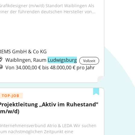
Grafikdesigner (m/w/d) Standort Waiblingen Als 
einer der führenden deutschen Hersteller von...
REMS GmbH & Co KG
Waiblingen, Raum
Ludwigsburg
Vollzeit
Von 34.000,00 € bis 48.000,00 € pro Jahr
TOP-JOB
Projektleitung „Aktiv im Ruhestand" 
(m/w/d)
Unternehmensverbund Atrio & LEDA Wir suchen 
zum nächstmöglichen Zeitpunkt eine 