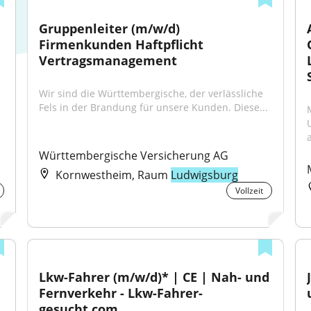
Gruppenleiter (m/w/d) 
Firmenkunden Haftpflicht 
Vertragsmanagement
.
Wir sind die Württembergische, der verlässliche 
Fels in der Brandung für unsere Kunden. Diese...
a
Württembergische Versicherung AG
Kornwestheim, Raum
Ludwigsburg
Vollzeit
Lkw-Fahrer (m/w/d)* | CE | Nah- und 
Fernverkehr - Lkw-Fahrer-
gesucht.com