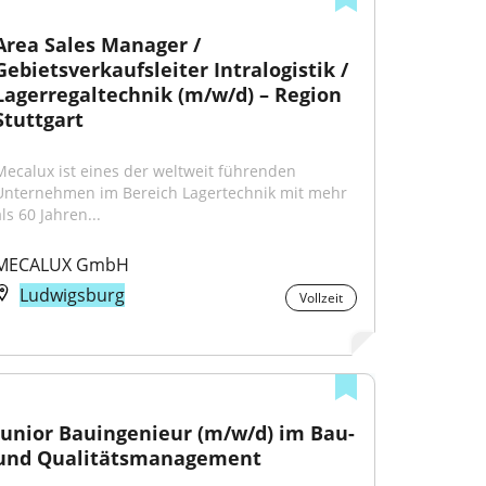
Area Sales Manager / 
Gebietsverkaufsleiter Intralogistik / 
Lagerregaltechnik (m/w/d) – Region 
Stuttgart
Mecalux ist eines der weltweit führenden 
Unternehmen im Bereich Lagertechnik mit mehr 
ls 60 Jahren...
MECALUX GmbH
Ludwigsburg
Vollzeit
Junior Bauingenieur (m/w/d) im Bau- 
und Qualitätsmanagement