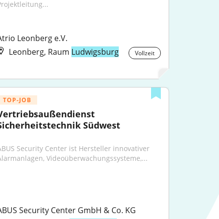
rojektleitung...
Atrio Leonberg e.V.
Leonberg, Raum
Ludwigsburg
Vollzeit
TOP-JOB
Vertriebsaußendienst 
Sicherheitstechnik Südwest
ABUS Security Center ist Hersteller innovativer 
Alarmanlagen, Videoüberwachungssysteme,...
ABUS Security Center GmbH & Co. KG