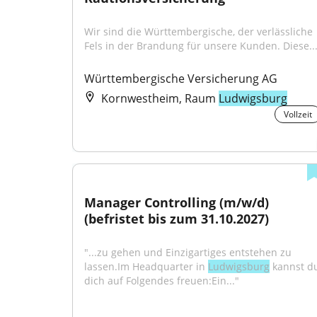
Wir sind die Württembergische, der verlässliche 
Fels in der Brandung für unsere Kunden. Diese..
Württembergische Versicherung AG
Kornwestheim, Raum
Ludwigsburg
Vollzeit
Manager Controlling (m/w/d) 
(befristet bis zum 31.10.2027)
"...zu gehen und Einzigartiges entstehen zu 
lassen.Im Headquarter in 
Ludwigsburg
 kannst du
dich auf Folgendes freuen:Ein..."