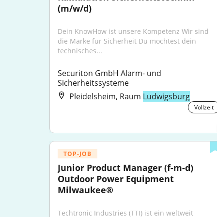
(m/w/d)
Dein KnowHow ist unsere Kompetenz Wir sind 
die Marke für Sicherheit Du möchtest dein 
technisches...
Securiton GmbH Alarm- und 
Sicherheitssysteme
Pleidelsheim, Raum
Ludwigsburg
Vollzeit
TOP-JOB
Junior Product Manager (f-m-d) 
Outdoor Power Equipment 
Milwaukee®
Techtronic Industries (TTI) ist ein weltweit 