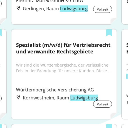
Elekonta Marek GmbH & Co.KG
Gerlingen, Raum
Ludwigsburg
Vollzeit
Spezialist (m/w/d) für Vertriebsrecht 
und verwandte Rechtsgebiete
 
Wir sind die Württembergische, der verlässliche 
Fels in der Brandung für unsere Kunden. Diese...
Württembergische Versicherung AG
Kornwestheim, Raum
Ludwigsburg
Vollzeit