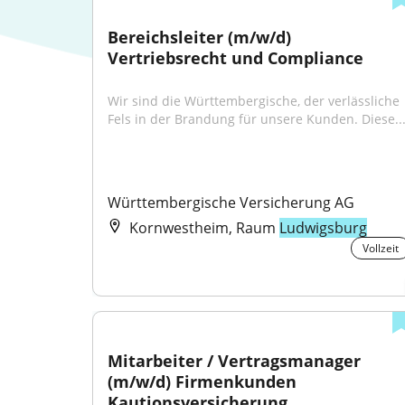
Bereichsleiter (m/w/d) 
Vertriebsrecht und Compliance
Wir sind die Württembergische, der verlässliche 
Fels in der Brandung für unsere Kunden. Diese..
Württembergische Versicherung AG
Kornwestheim, Raum
Ludwigsburg
Vollzeit
Mitarbeiter / Vertragsmanager 
(m/w/d) Firmenkunden 
Kautionsversicherung