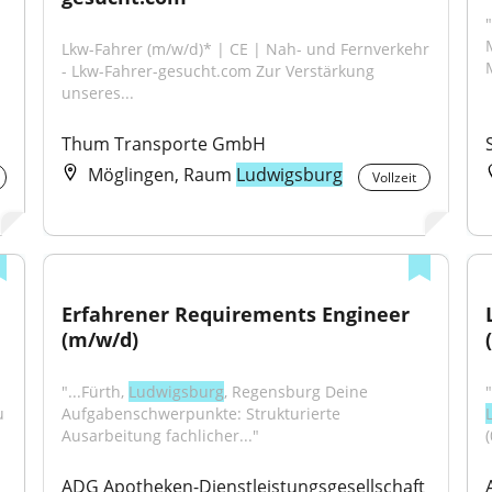
"
Lkw-Fahrer (m/w/d)* | CE | Nah- und Fernverkehr 
.
- Lkw-Fahrer-gesucht.com Zur Verstärkung 
unseres...
Thum Transporte GmbH
Möglingen, Raum
Ludwigsburg
Vollzeit
Erfahrener Requirements Engineer 
(m/w/d)
"...Fürth, 
Ludwigsburg
, Regensburg Deine 
 
Aufgabenschwerpunkte: Strukturierte 
Ausarbeitung fachlicher..."
ADG Apotheken-Dienstleistungsgesellschaft 