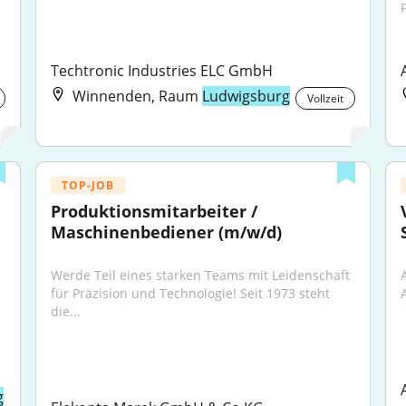
P
Techtronic Industries ELC GmbH
Winnenden, Raum
Ludwigsburg
Vollzeit
TOP-JOB
Produktionsmitarbeiter / 
Maschinenbediener (m/w/d)
Werde Teil eines starken Teams mit Leidenschaft 
für Präzision und Technologie! Seit 1973 steht 
die...
g