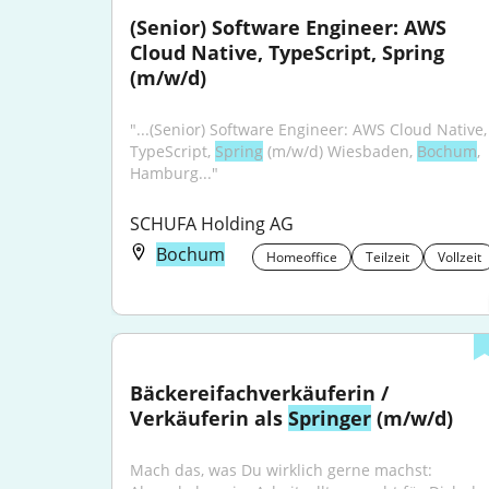
(Senior) Software Engineer: AWS 
Cloud Native, TypeScript, Spring 
(m/w/d)
"...(Senior) Software Engineer: AWS Cloud Native, 
TypeScript, 
Spring
 (m/w/d) Wiesbaden, 
Bochum
, 
Hamburg..."
SCHUFA Holding AG
Bochum
Homeoffice
Teilzeit
Vollzeit
Bäckereifachverkäuferin / 
Verkäuferin als 
Springer
 (m/w/d)
Mach das, was Du wirklich gerne machst: 