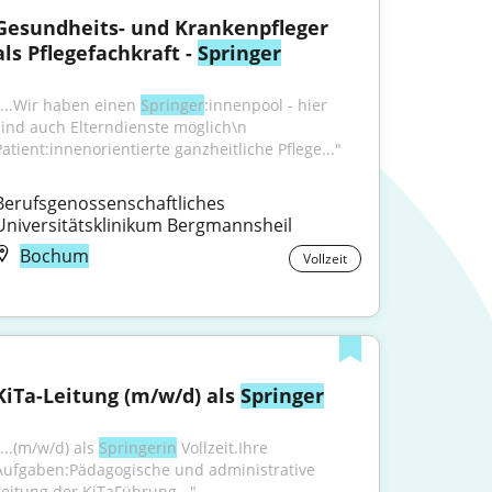
Gesundheits- und Krankenpfleger 
als Pflegefachkraft - 
Springer
"...Wir haben einen 
Springer
:innenpool - hier 
sind auch Elterndienste möglich\n 
Patient:innenorientierte ganzheitliche Pflege..."
Berufsgenossenschaftliches 
Universitätsklinikum Bergmannsheil
Bochum
Vollzeit
KiTa-Leitung (m/w/d) als 
Springer
...(m/w/d) als 
Springerin
 Vollzeit.Ihre 
Aufgaben:Pädagogische und administrative 
Leitung der KiTaFührung..."