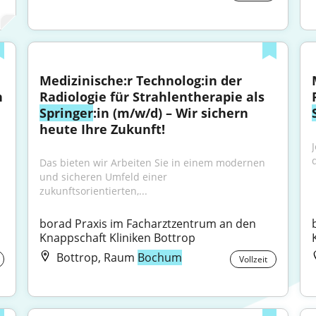
Medizinische:r Technolog:in der 
 
Radiologie für Strahlentherapie als 
Springer
:in (m/w/d) – Wir sichern 
heute Ihre Zukunft!
Das bieten wir Arbeiten Sie in einem modernen 
und sicheren Umfeld einer 
zukunftsorientierten,...
borad Praxis im Facharztzentrum an den 
Knappschaft Kliniken Bottrop
Bottrop, Raum
Bochum
Vollzeit