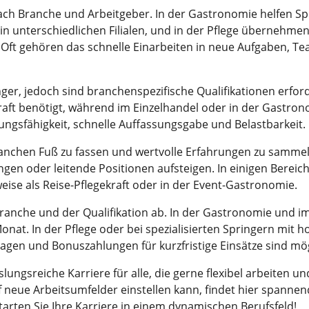
nach Branche und Arbeitgeber. In der Gastronomie helfen S
in unterschiedlichen Filialen, und in der Pflege übernehmen 
ft gehören das schnelle Einarbeiten in neue Aufgaben, Tea
ger, jedoch sind branchenspezifische Qualifikationen erforde
raft benötigt, während im Einzelhandel oder in der Gastro
ngsfähigkeit, schnelle Auffassungsgabe und Belastbarkeit.
 Branchen Fuß zu fassen und wertvolle Erfahrungen zu samm
gen oder leitende Positionen aufsteigen. In einigen Bereiche
sweise als Reise-Pflegekraft oder in der Event-Gastronomie.
anche und der Qualifikation ab. In der Gastronomie und im E
onat. In der Pflege oder bei spezialisierten Springern mit 
lagen und Bonuszahlungen für kurzfristige Einsätze sind mög
slungsreiche Karriere für alle, die gerne flexibel arbeite
 auf neue Arbeitsumfelder einstellen kann, findet hier spanne
tarten Sie Ihre Karriere in einem dynamischen Berufsfeld!