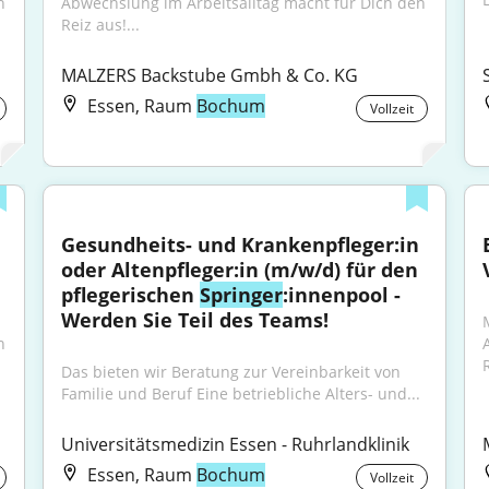
 
Abwechslung im Arbeitsalltag macht für Dich den 
Reiz aus!...
MALZERS Backstube Gmbh & Co. KG
Essen, Raum
Bochum
Vollzeit
Gesundheits- und Krankenpfleger:in 
oder Altenpfleger:in (m/w/d) für den 
pflegerischen 
Springer
:innenpool - 
Werden Sie Teil des Teams!
 
R
Das bieten wir Beratung zur Vereinbarkeit von 
Familie und Beruf Eine betriebliche Alters- und...
Universitätsmedizin Essen - Ruhrlandklinik
Essen, Raum
Bochum
Vollzeit