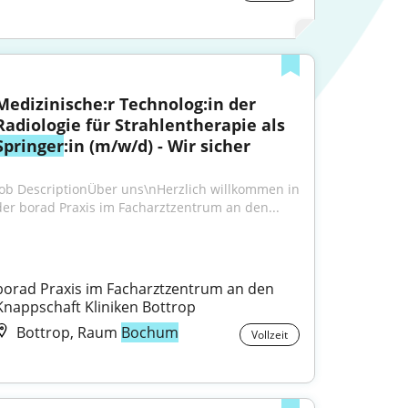
Medizinische:r Technolog:in der 
Radiologie für Strahlentherapie als 
Springer
:in (m/w/d) - Wir sicher
Job DescriptionÜber uns\nHerzlich willkommen in 
der borad Praxis im Facharztzentrum an den...
borad Praxis im Facharztzentrum an den 
Knappschaft Kliniken Bottrop
Bottrop, Raum
Bochum
Vollzeit