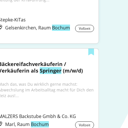
Stepke-KiTas
Gelsenkirchen, Raum
Bochum
Vollzeit
Bäckereifachverkäuferin / 
Verkäuferin als 
Springer
 (m/w/d)
Mach das, was Du wirklich gerne machst: 
Abwechslung im Arbeitsalltag macht für Dich den 
eiz aus!...
MALZERS Backstube Gmbh & Co. KG
Marl, Raum
Bochum
Vollzeit