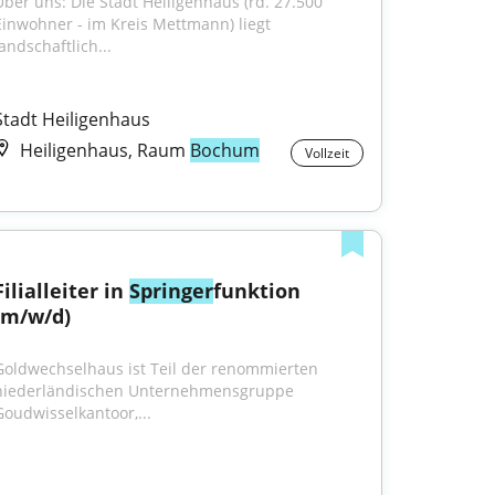
Über uns: Die Stadt Heiligenhaus (rd. 27.500 
Einwohner - im Kreis Mettmann) liegt 
andschaftlich...
Stadt Heiligenhaus
Heiligenhaus, Raum
Bochum
Vollzeit
Filialleiter in 
Springer
funktion 
(m/w/d)
Goldwechselhaus ist Teil der renommierten 
niederländischen Unternehmensgruppe 
Goudwisselkantoor,...