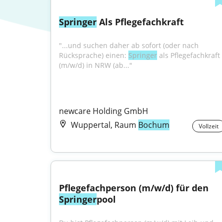
Springer
 Als Pflegefachkraft
"...und suchen daher ab sofort (oder nach 
Rücksprache) einen: 
Springer
 als Pflegefachkraft 
(m/w/d) in NRW (ab..."
newcare Holding GmbH
Wuppertal, Raum
Bochum
Vollzeit
Pflegefachperson (m/w/d) für den 
Springer
pool