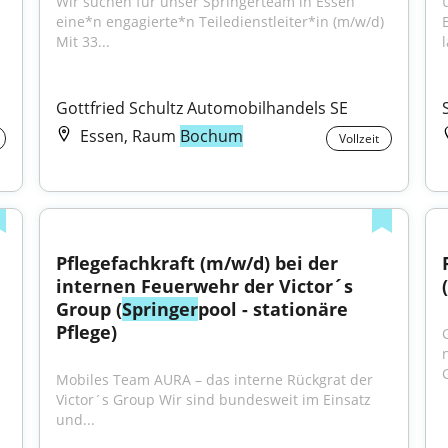
Wir suchen für unser Springerteam in Essen 
eine*n engagierte*n Teiledienstleiter*in (m/w/d) 
Mit 33...
l
Gottfried Schultz Automobilhandels SE
Essen, Raum
Bochum
Vollzeit
Pflegefachkraft (m/w/d) bei der 
internen Feuerwehr der Victor´s 
Group (
Springer
pool - stationäre 
Pflege)
Mobiles Team AURA – das interne Rückgrat der 
Victor´s Group Wir sind bundesweit im Einsatz 
und...