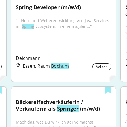
Spring Developer (m/w/d)
"...Neu- und Weiterentwicklung von Java Services 
im 
Spring
 Ecosystem, in einem agilen..."
Deichmann
Essen, Raum
Bochum
Vollzeit
Bäckereifachverkäuferin / 
Verkäuferin als 
Springer
 (m/w/d)
"
Mach das, was Du wirklich gerne machst: 