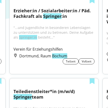
Erzieher:in / Sozialarbeiter:in / Päd. 
Fachkraft als 
Springer
:in
"...und Jugendliche in besonderen Lebenslagen 
zu unterstützen und zu betreuen. Deine Aufgabe 
als 
Springer:in
 besteht..."
Verein für Erziehungshilfen
Dortmund, Raum
Bochum
Teilzeit
Vollzeit
Teiledienstleiter*in (m/w/d) 
Springer
team