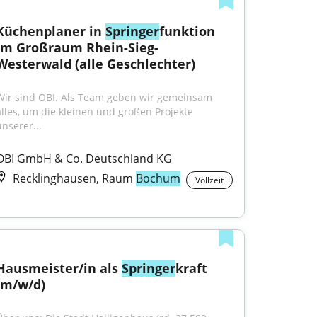
Küchenplaner in 
Springer
funktion 
im Großraum Rhein-Sieg-
Westerwald (alle Geschlechter)
Wir sind OBI. Als Team geben wir gemeinsam 
alles, um die kleinen und großen Projekte 
unserer...
OBI GmbH & Co. Deutschland KG
Recklinghausen, Raum
Bochum
Vollzeit
Hausmeister/in als 
Springer
kraft 
(m/w/d)