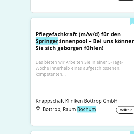
Pflegefachkraft (m/w/d) für den 
Springer
:innenpool – Bei uns können
Sie sich geborgen fühlen!
Das bieten wir Arbeiten Sie in einer 5-Tage-
Woche innerhalb eines aufgeschlossenen, 
kompetenten...
Knappschaft Kliniken Bottrop GmbH
Bottrop, Raum
Bochum
Vollzeit