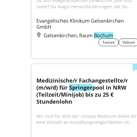
Du bist Pflegefachperson (m/w/d) mit Leib und 
Seele? Du magst Herausforderungen, die Du...
Evangelisches Klinikum Gelsenkirchen 
GmbH
Gelsenkirchen, Raum
Bochum
Teilzeit
Vollzeit
Medizinische/r Fachangestellte/r 
(m/w/d) für 
Springer
pool in NRW 
(Teilzeit/Minijob) bis zu 25 € 
Stundenlohn
Wir sind für dich da! ​ Unique Medicum bietet dir 
eine Vielzahl an Anstellungsmöglichkeiten im...