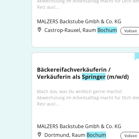
Abwechslung im Arbeitsalltag macht für Dich den
Reiz aus!...
MALZERS Backstube Gmbh & Co. KG
Castrop-Rauxel, Raum
Bochum
Vollzeit
Bäckereifachverkäuferin / 
Verkäuferin als 
Springer
 (m/w/d)
Mach das, was Du wirklich gerne machst: 
Abwechslung im Arbeitsalltag macht für Dich den
Reiz aus!...
MALZERS Backstube Gmbh & Co. KG
Dortmund, Raum
Bochum
Vollzeit