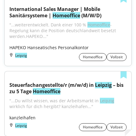
International Sales Manager | Mobile 
Sanitärsysteme | 
Homeoffice
 (M/W/D)
"...weiterentwickelt. Dank einer 100 % 
Homeoffice
-
Regelung kann die Position deutschlandweit besetzt 
werden.HAPEKO..."
HAPEKO Hanseatisches Personalkontor
Leipzig
Homeoffice
Vollzeit
Steuerfachangestellte/r (m/w/d) in 
Leipzig
 – bis 
zu 5 Tage 
Homeoffice
"...Du willst wissen, was der Arbeitsmarkt in 
Leipzig
wirklich für dich hergibt? kanzleihafen..."
kanzleihafen
Leipzig
Homeoffice
Vollzeit