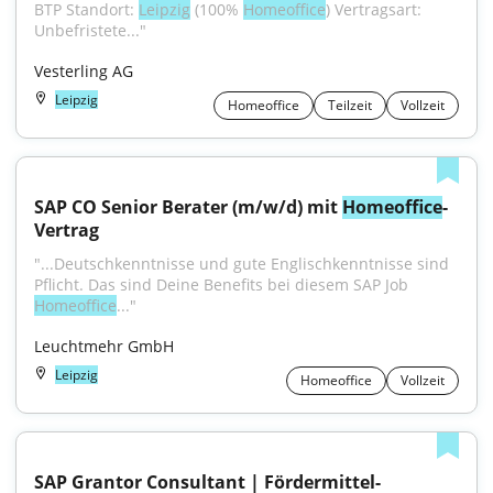
BTP Standort: 
Leipzig
 (100% 
Homeoffice
) Vertragsart: 
Unbefristete..."
Vesterling AG
Leipzig
Homeoffice
Teilzeit
Vollzeit
SAP CO Senior Berater (m/w/d) mit 
Homeoffice
-
Vertrag
"...Deutschkenntnisse und gute Englischkenntnisse sind 
Pflicht. Das sind Deine Benefits bei diesem SAP Job 
Homeoffice
..."
Leuchtmehr GmbH
Leipzig
Homeoffice
Vollzeit
SAP Grantor Consultant | Fördermittel-