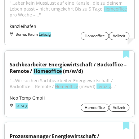
"...aber kein MussLust auf eine Kanzlei, die zu deinem 
Leben passt – nicht umgekehrt Bis zu 5 Tage 
Homeoffice
pro Woche –..."
kanzleihafen
Borna, Raum
Leipzig
Homeoffice
Vollzeit
Sachbearbeiter Energiewirtschaft / Backoffice – 
Remote / 
Homeoffice
 (m/w/d)
"...Wir suchen Sachbearbeiter Energiewirtschaft / 
Backoffice – Remote / 
Homeoffice
 (m/w/d) 
Leipzig
..."
Neo Temp GmbH
Leipzig
Homeoffice
Vollzeit
Prozessmanager Energiewirtschaft / 