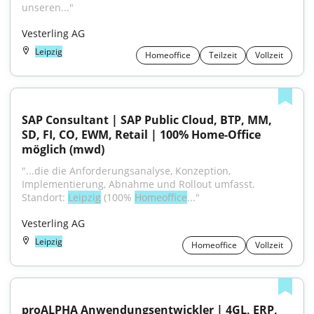
unseren..."
Vesterling AG
Leipzig
Homeoffice
Teilzeit
Vollzeit
SAP Consultant | SAP Public Cloud, BTP, MM, 
SD, FI, CO, EWM, Retail | 100% Home-Office 
möglich (mwd)
"...die die Anforderungsanalyse, Konzeption, 
Implementierung, Abnahme und Rollout umfasst. 
Standort: 
Leipzig
 (100% 
Homeoffice
..."
Vesterling AG
Leipzig
Homeoffice
Vollzeit
proALPHA Anwendungsentwickler | 4GL, ERP, 