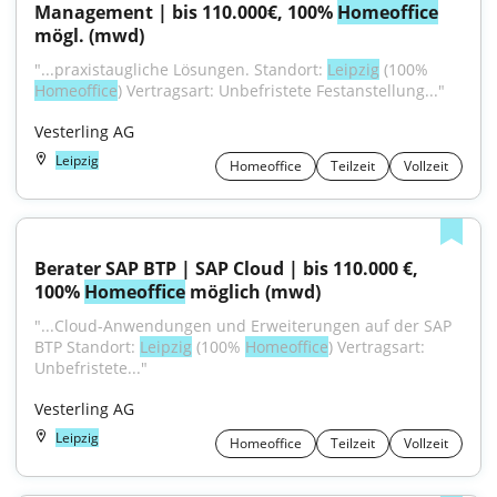
Management | bis 110.000€, 100% 
Homeoffice
mögl. (mwd)
"...praxistaugliche Lösungen. Standort: 
Leipzig
 (100% 
Homeoffice
) Vertragsart: Unbefristete Festanstellung..."
Vesterling AG
Leipzig
Homeoffice
Teilzeit
Vollzeit
Berater SAP BTP | SAP Cloud | bis 110.000 €, 
100% 
Homeoffice
 möglich (mwd)
"...Cloud-Anwendungen und Erweiterungen auf der SAP 
BTP Standort: 
Leipzig
 (100% 
Homeoffice
) Vertragsart: 
Unbefristete..."
Vesterling AG
Leipzig
Homeoffice
Teilzeit
Vollzeit