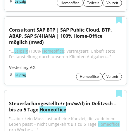
Leipzig
Homeoffice
Teilzeit
Vollzeit
Consultant SAP BTP | SAP Public Cloud, BTP, 
ABAP, SAP S/4HANA | 100% Home-Office 
möglich (mwd)
"...
Leipzig
 (100% 
Homeoffice
) Vertragsart: Unbefristete 
Festanstellung durch unseren Klienten Aufgaben..."
Vesterling AG
Leipzig
Homeoffice
Vollzeit
Steuerfachangestellte/r (m/w/d) in Delitzsch – 
bis zu 5 Tage 
Homeoffice
"...aber kein MussLust auf eine Kanzlei, die zu deinem 
Leben passt – nicht umgekehrt Bis zu 5 Tage 
Homeoffice
pro Woche –..."