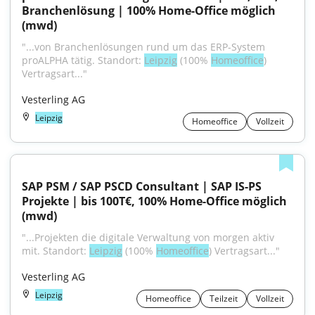
Branchenlösung | 100% Home-Office möglich 
(mwd)
"...von Branchenlösungen rund um das ERP-System 
proALPHA tätig. Standort: 
Leipzig
 (100% 
Homeoffice
) 
Vertragsart..."
Vesterling AG
Leipzig
Homeoffice
Vollzeit
SAP PSM / SAP PSCD Consultant | SAP IS-PS 
Projekte | bis 100T€, 100% Home-Office möglich 
(mwd)
"...Projekten die digitale Verwaltung von morgen aktiv 
mit. Standort: 
Leipzig
 (100% 
Homeoffice
) Vertragsart..."
Vesterling AG
Leipzig
Homeoffice
Teilzeit
Vollzeit