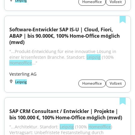
Leipzig
Homeoffice
Vollzeit
Software-Entwickler SAP IS-U | Cloud, Fiori, 
ABAP | bis 90.000€, 100% Home-Office möglich 
(mwd)
"...Produkt-Entwicklung für eine innovative Lösung in 
einer krisenfesten Branche. Standort: 
Leipzig
 (100% 
Homeoffice
..."
Vesterling AG
Leipzig
Homeoffice
Vollzeit
SAP CRM Consultant / Entwickler | Projekte | 
bis 100.000 €, 100% Home-Office möglich (mwd)
"...Architektur. Standort: 
Leipzig
 (100% 
Homeoffice
) 
Vertragsart: Unbefristete Festanstellung durch 