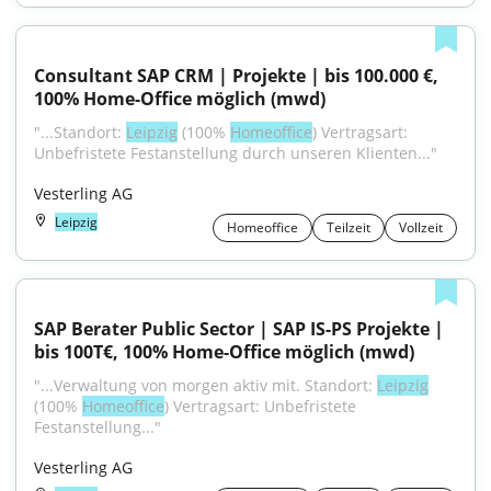
Consultant SAP CRM | Projekte | bis 100.000 €, 
100% Home-Office möglich (mwd)
"...Standort: 
Leipzig
 (100% 
Homeoffice
) Vertragsart: 
Unbefristete Festanstellung durch unseren Klienten..."
Vesterling AG
Leipzig
Homeoffice
Teilzeit
Vollzeit
SAP Berater Public Sector | SAP IS-PS Projekte | 
bis 100T€, 100% Home-Office möglich (mwd)
"...Verwaltung von morgen aktiv mit. Standort: 
Leipzig
(100% 
Homeoffice
) Vertragsart: Unbefristete 
Festanstellung..."
Vesterling AG