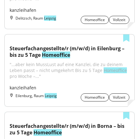
kanzleihafen
Delitzsch, Raum
Leipzig
Homeoffice
Vollzeit
Steuerfachangestellte/r (m/w/d) in Eilenburg – 
bis zu 5 Tage 
Homeoffice
"...aber kein MussLust auf eine Kanzlei, die zu deinem 
Leben passt – nicht umgekehrt Bis zu 5 Tage 
Homeoffice
pro Woche –..."
kanzleihafen
Eilenburg, Raum
Leipzig
Homeoffice
Vollzeit
Steuerfachangestellte/r (m/w/d) in Borna – bis 
zu 5 Tage 
Homeoffice