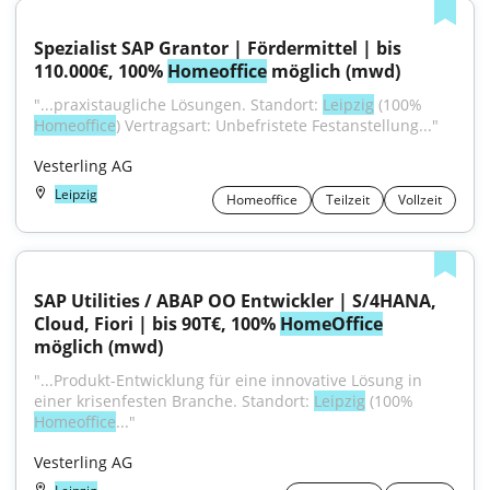
Spezialist SAP Grantor | Fördermittel | bis 
110.000€, 100% 
Homeoffice
 möglich (mwd)
"...praxistaugliche Lösungen. Standort: 
Leipzig
 (100% 
Homeoffice
) Vertragsart: Unbefristete Festanstellung..."
Vesterling AG
Leipzig
Homeoffice
Teilzeit
Vollzeit
SAP Utilities / ABAP OO Entwickler | S/4HANA, 
Cloud, Fiori | bis 90T€, 100% 
HomeOffice
möglich (mwd)
"...Produkt-Entwicklung für eine innovative Lösung in 
einer krisenfesten Branche. Standort: 
Leipzig
 (100% 
Homeoffice
..."
Vesterling AG