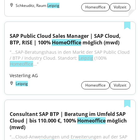
Schkeuditz, Raum
Leipzig
Homeoffice
Vollzeit
SAP Public Cloud Sales Manager | SAP Cloud, 
BTP, RISE | 100% 
HomeOffice
 möglich (mwd)
"...SAP-Beratungshaus in den Markt der SAP Public Cloud 
/ BTP / Industry Cloud. Standort: 
Leipzig
 (100% 
Homeoffice
..."
Vesterling AG
Leipzig
Homeoffice
Vollzeit
Consultant SAP BTP | Beratung im Umfeld SAP 
Cloud | bis 110.000 €, 100% 
Homeoffice
 möglich 
(mwd)
"...Cloud-Anwendungen und Erweiterungen auf der SAP 