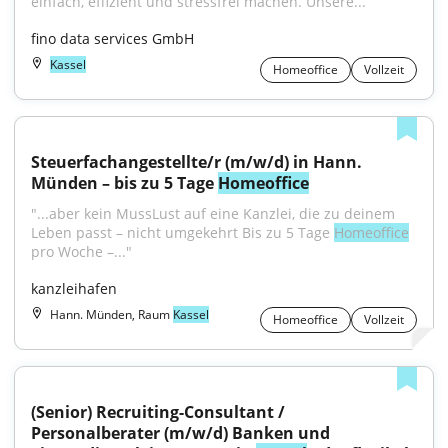
einfach, effizient und stressfrei machen. Unsere...
fino data services GmbH
Kassel
Homeoffice
Vollzeit
Steuerfachangestellte/r (m/w/d) in Hann. 
Münden – bis zu 5 Tage 
Homeoffice
"...aber kein MussLust auf eine Kanzlei, die zu deinem 
Leben passt – nicht umgekehrt Bis zu 5 Tage 
Homeoffice
pro Woche –..."
kanzleihafen
Hann. Münden, Raum
Kassel
Homeoffice
Vollzeit
(Senior) Recruiting-Consultant / 
Personalberater (m/w/d) Banken und 