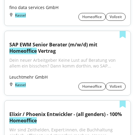
fino data services GmbH
Kassel
Homeoffice
Vollzeit
SAP EWM Senior Berater (m/w/d) mit 
Homeoffice
 Vertrag
Dein neuer Arbeitgeber Keine Lust auf Beratung von 
allem ein bisschen? Dann komm dorthin, wo SAP...
Leuchtmehr GmbH
Kassel
Homeoffice
Vollzeit
Elixir / Phoenix Entwickler - (all genders) - 100% 
Homeoffice
Wir sind Zeithelden, Expert:innen, die Buchhaltung 