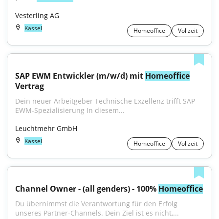
Vesterling AG
Kassel
Homeoffice
Vollzeit
SAP EWM Entwickler (m/w/d) mit 
Homeoffice
Vertrag
Dein neuer Arbeitgeber Technische Exzellenz trifft SAP 
EWM-Spezialisierung In diesem...
Leuchtmehr GmbH
Kassel
Homeoffice
Vollzeit
Channel Owner - (all genders) - 100% 
Homeoffice
Du übernimmst die Verantwortung für den Erfolg 
unseres Partner-Channels. Dein Ziel ist es nicht,...