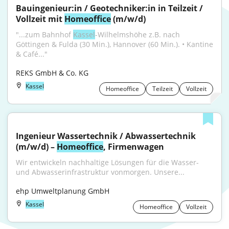
Bauingenieur:in / Geotechniker:in in Teilzeit / 
Vollzeit mit 
Homeoffice
 (m/w/d)
"...zum Bahnhof 
Kassel
-Wilhelmshöhe z.B. nach 
Göttingen & Fulda (30 Min.), Hannover (60 Min.). • Kantine 
& Café..."
REKS GmbH & Co. KG
Kassel
Homeoffice
Teilzeit
Vollzeit
Ingenieur Wassertechnik / Abwassertechnik 
(m/w/d) – 
Homeoffice
, Firmenwagen
Wir entwickeln nachhaltige Lösungen für die Wasser- 
und Abwasserinfrastruktur vonmorgen. Unsere...
ehp Umweltplanung GmbH
Kassel
Homeoffice
Vollzeit