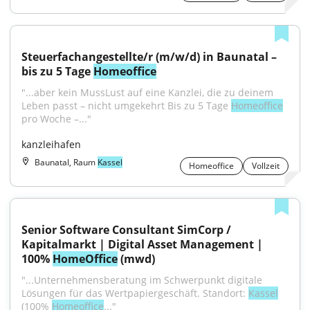
Steuerfachangestellte/r (m/w/d) in Baunatal – 
bis zu 5 Tage 
Homeoffice
"...aber kein MussLust auf eine Kanzlei, die zu deinem 
Leben passt – nicht umgekehrt Bis zu 5 Tage 
Homeoffice
pro Woche –..."
kanzleihafen
Baunatal, Raum
Kassel
Homeoffice
Vollzeit
Senior Software Consultant SimCorp / 
Kapitalmarkt | Digital Asset Management | 
100% 
HomeOffice
 (mwd)
"...Unternehmensberatung im Schwerpunkt digitale 
Lösungen für das Wertpapiergeschäft. Standort: 
Kassel
(100% 
Homeoffice
..."