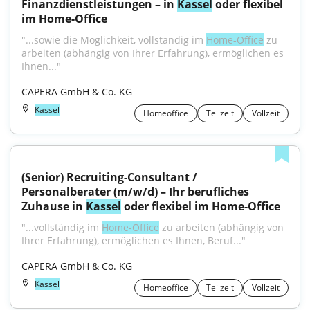
Finanzdienstleistungen – in 
Kassel
 oder flexibel 
im Home-Office
"...sowie die Möglichkeit, vollständig im 
Home-Office
 zu 
arbeiten (abhängig von Ihrer Erfahrung), ermöglichen es 
Ihnen..."
CAPERA GmbH & Co. KG
Kassel
Homeoffice
Teilzeit
Vollzeit
(Senior) Recruiting-Consultant / 
Personalberater (m/w/d) – Ihr berufliches 
Zuhause in 
Kassel
 oder flexibel im Home-Office
"...vollständig im 
Home-Office
 zu arbeiten (abhängig von 
Ihrer Erfahrung), ermöglichen es Ihnen, Beruf..."
CAPERA GmbH & Co. KG
Kassel
Homeoffice
Teilzeit
Vollzeit