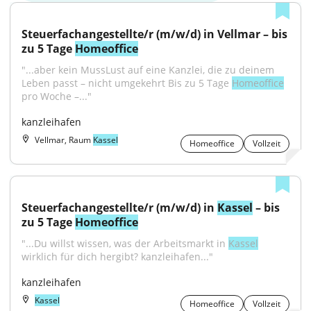
Steuerfachangestellte/r (m/w/d) in Vellmar – bis 
zu 5 Tage 
Homeoffice
"...aber kein MussLust auf eine Kanzlei, die zu deinem 
Leben passt – nicht umgekehrt Bis zu 5 Tage 
Homeoffice
pro Woche –..."
kanzleihafen
Vellmar, Raum
Kassel
Homeoffice
Vollzeit
Steuerfachangestellte/r (m/w/d) in 
Kassel
 – bis 
zu 5 Tage 
Homeoffice
"...Du willst wissen, was der Arbeitsmarkt in 
Kassel
wirklich für dich hergibt? kanzleihafen..."
kanzleihafen
Kassel
Homeoffice
Vollzeit