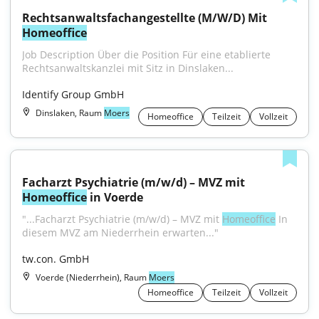
Rechtsanwaltsfachangestellte (M/W/D) Mit 
Homeoffice
Job Description Über die Position Für eine etablierte 
Rechtsanwaltskanzlei mit Sitz in Dinslaken...
Identify Group GmbH
Dinslaken, Raum
Moers
Homeoffice
Teilzeit
Vollzeit
Facharzt Psychiatrie (m/w/d) – MVZ mit 
Homeoffice
 in Voerde
"...Facharzt Psychiatrie (m/w/d) – MVZ mit 
Homeoffice
 In 
diesem MVZ am Niederrhein erwarten..."
tw.con. GmbH
Voerde (Niederrhein), Raum
Moers
Homeoffice
Teilzeit
Vollzeit