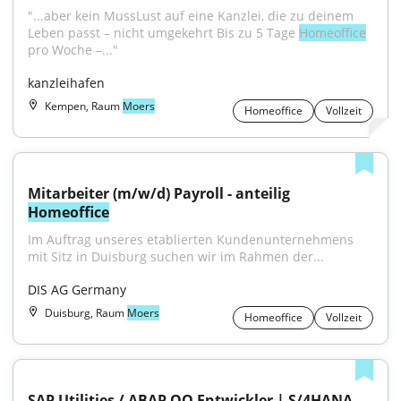
"...aber kein MussLust auf eine Kanzlei, die zu deinem 
Leben passt – nicht umgekehrt Bis zu 5 Tage 
Homeoffice
pro Woche –..."
kanzleihafen
Kempen, Raum
Moers
Homeoffice
Vollzeit
Mitarbeiter (m/w/d) Payroll - anteilig 
Homeoffice
Im Auftrag unseres etablierten Kundenunternehmens 
mit Sitz in Duisburg suchen wir im Rahmen der...
DIS AG Germany
Duisburg, Raum
Moers
Homeoffice
Vollzeit
SAP Utilities / ABAP OO Entwickler | S/4HANA, 