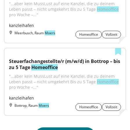
"...aber kein MussLust auf eine Kanzlei, die zu deinem 
Leben passt – nicht umgekehrt Bis zu 5 Tage 
Homeoffice
pro Woche –..."
kanzleihafen
Meerbusch, Raum
Moers
Homeoffice
Vollzeit
Steuerfachangestellte/r (m/w/d) in Bottrop – bis 
zu 5 Tage 
Homeoffice
"...aber kein MussLust auf eine Kanzlei, die zu deinem 
Leben passt – nicht umgekehrt Bis zu 5 Tage 
Homeoffice
pro Woche –..."
kanzleihafen
Bottrop, Raum
Moers
Homeoffice
Vollzeit