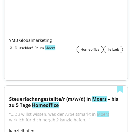
YMB Globalmarketing
Düsseldorf, Raum
Moers
Homeoffice
Teilzeit
Steuerfachangestellte/r (m/w/d) in 
Moers
 – bis 
zu 5 Tage 
Homeoffice
"...Du willst wissen, was der Arbeitsmarkt in 
Moers
wirklich für dich hergibt? kanzleihafen..."
kanzleihafen