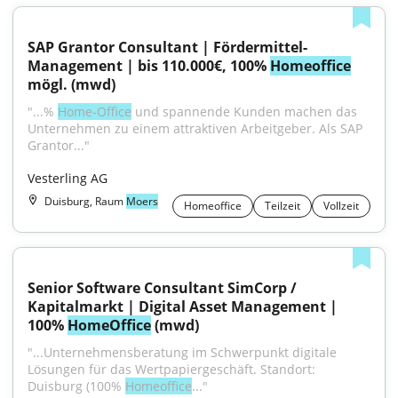
SAP Grantor Consultant | Fördermittel-
Management | bis 110.000€, 100% 
Homeoffice
mögl. (mwd)
"...% 
Home-Office
 und spannende Kunden machen das 
Unternehmen zu einem attraktiven Arbeitgeber. Als SAP 
Grantor..."
Vesterling AG
Duisburg, Raum
Moers
Homeoffice
Teilzeit
Vollzeit
Senior Software Consultant SimCorp / 
Kapitalmarkt | Digital Asset Management | 
100% 
HomeOffice
 (mwd)
"...Unternehmensberatung im Schwerpunkt digitale 
Lösungen für das Wertpapiergeschäft. Standort: 
Duisburg (100% 
Homeoffice
..."