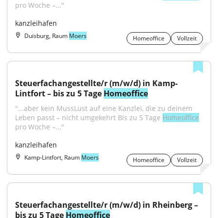
pro Woche –..."
kanzleihafen
Duisburg, Raum
Moers
Homeoffice
Vollzeit
Steuerfachangestellte/r (m/w/d) in Kamp-
Lintfort – bis zu 5 Tage 
Homeoffice
"...aber kein MussLust auf eine Kanzlei, die zu deinem 
Leben passt – nicht umgekehrt Bis zu 5 Tage 
Homeoffice
pro Woche –..."
kanzleihafen
Kamp-Lintfort, Raum
Moers
Homeoffice
Vollzeit
Steuerfachangestellte/r (m/w/d) in Rheinberg – 
bis zu 5 Tage 
Homeoffice