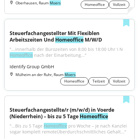
Oberhausen, Raum
Moers
Homeoffice
Vollzeit
Steuerfachangestellter Mit Flexiblen 
Arbeitszeiten Und 
Homeoffice
 M/W/D
"...innerhalb der Bürozeiten von 8:00 bis 18:00 Uhr \ N 
Homeoffice
 nach der Einarbeitung..."
Identify Group GmbH
Mülheim an der Ruhr, Raum
Moers
Homeoffice
Teilzeit
Vollzeit
Steuerfachangestellte/r (m/w/d) in Voerde 
(Niederrhein) – bis zu 5 Tage 
Homeoffice
"...Bis zu 5 Tage 
Homeoffice
 pro Woche – je nach Kanzlei 
sogar komplett remoteÜberdurchschnittliches Gehalt..."