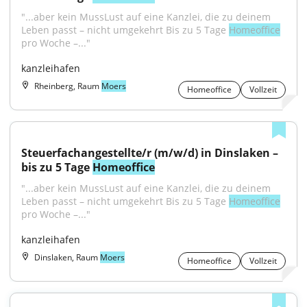
"...aber kein MussLust auf eine Kanzlei, die zu deinem 
Leben passt – nicht umgekehrt Bis zu 5 Tage 
Homeoffice
pro Woche –..."
kanzleihafen
Rheinberg, Raum
Moers
Homeoffice
Vollzeit
Steuerfachangestellte/r (m/w/d) in Dinslaken – 
bis zu 5 Tage 
Homeoffice
"...aber kein MussLust auf eine Kanzlei, die zu deinem 
Leben passt – nicht umgekehrt Bis zu 5 Tage 
Homeoffice
pro Woche –..."
kanzleihafen
Dinslaken, Raum
Moers
Homeoffice
Vollzeit