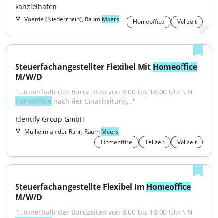
kanzleihafen
Voerde (Niederrhein), Raum
Moers
Homeoffice
Vollzeit
Steuerfachangestellter Flexibel Mit 
Homeoffice
M/W/D
"...innerhalb der Bürozeiten von 8:00 bis 18:00 Uhr \ N 
Homeoffice
 nach der Einarbeitung..."
Identify Group GmbH
Mülheim an der Ruhr, Raum
Moers
Homeoffice
Teilzeit
Vollzeit
Steuerfachangestellte Flexibel Im 
Homeoffice
M/W/D
"...innerhalb der Bürozeiten von 8:00 bis 18:00 Uhr \ N 