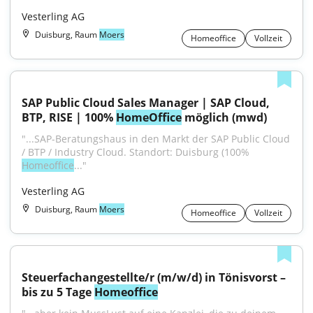
Vesterling AG
Duisburg, Raum
Moers
Homeoffice
Vollzeit
SAP Public Cloud Sales Manager | SAP Cloud, 
BTP, RISE | 100% 
HomeOffice
 möglich (mwd)
"...SAP-Beratungshaus in den Markt der SAP Public Cloud 
/ BTP / Industry Cloud. Standort: Duisburg (100% 
Homeoffice
..."
Vesterling AG
Duisburg, Raum
Moers
Homeoffice
Vollzeit
Steuerfachangestellte/r (m/w/d) in Tönisvorst – 
bis zu 5 Tage 
Homeoffice