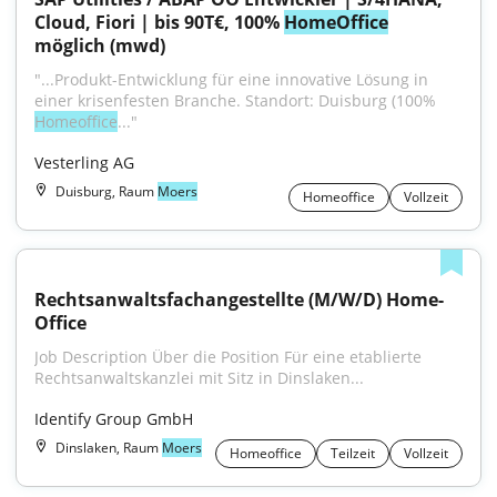
Cloud, Fiori | bis 90T€, 100% 
HomeOffice
möglich (mwd)
"...Produkt-Entwicklung für eine innovative Lösung in 
einer krisenfesten Branche. Standort: Duisburg (100% 
Homeoffice
..."
Vesterling AG
Duisburg, Raum
Moers
Homeoffice
Vollzeit
Rechtsanwaltsfachangestellte (M/W/D) Home-
Office
Job Description Über die Position Für eine etablierte 
Rechtsanwaltskanzlei mit Sitz in Dinslaken...
Identify Group GmbH
Dinslaken, Raum
Moers
Homeoffice
Teilzeit
Vollzeit