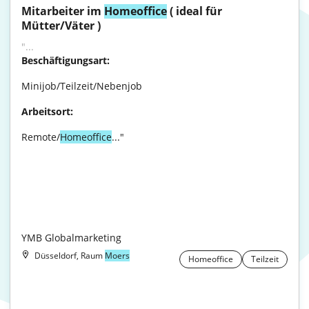
Mitarbeiter im 
Homeoffice
 ( ideal für 
Mütter/Väter )
"...
Beschäftigungsart:
Minijob/Teilzeit/Nebenjob
Arbeitsort:
Remote/
Homeoffice
..."

YMB Globalmarketing
Düsseldorf, Raum
Moers
Homeoffice
Teilzeit