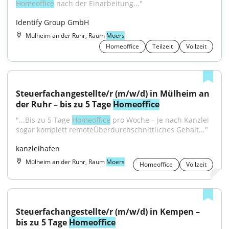
Homeoffice
 nach der Einarbeitung..."
Identify Group GmbH
Mülheim an der Ruhr, Raum
Moers
Homeoffice
Teilzeit
Vollzeit
Steuerfachangestellte/r (m/w/d) in Mülheim an 
der Ruhr – bis zu 5 Tage 
Homeoffice
"...Bis zu 5 Tage 
Homeoffice
 pro Woche – je nach Kanzlei 
sogar komplett remoteÜberdurchschnittliches Gehalt..."
kanzleihafen
Mülheim an der Ruhr, Raum
Moers
Homeoffice
Vollzeit
Steuerfachangestellte/r (m/w/d) in Kempen – 
bis zu 5 Tage 
Homeoffice