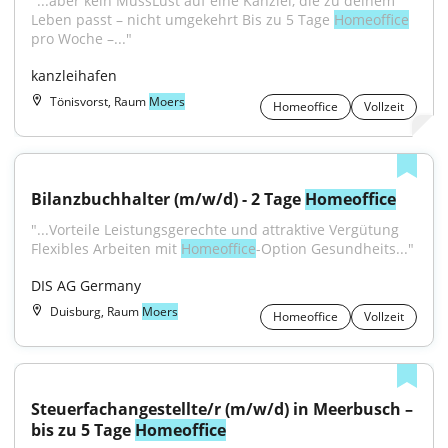
"...aber kein MussLust auf eine Kanzlei, die zu deinem 
Leben passt – nicht umgekehrt Bis zu 5 Tage 
Homeoffice
pro Woche –..."
kanzleihafen
Tönisvorst, Raum
Moers
Homeoffice
Vollzeit
Bilanzbuchhalter (m/w/d) - 2 Tage 
Homeoffice
"...Vorteile Leistungsgerechte und attraktive Vergütung 
Flexibles Arbeiten mit 
Homeoffice
-Option Gesundheits..."
DIS AG Germany
Duisburg, Raum
Moers
Homeoffice
Vollzeit
Steuerfachangestellte/r (m/w/d) in Meerbusch – 
bis zu 5 Tage 
Homeoffice