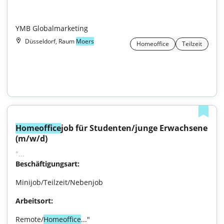
YMB Globalmarketing
Düsseldorf, Raum
Moers
Homeoffice
Teilzeit
Homeoffice
job für Studenten/junge Erwachsene 
(m/w/d)
"...
Beschäftigungsart:
Minijob/Teilzeit/Nebenjob
Arbeitsort:
Remote/
Homeoffice
..."
