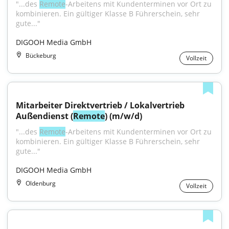
"...des 
Remote
-Arbeitens mit Kundenterminen vor Ort zu 
kombinieren. Ein gültiger Klasse B Führerschein, sehr 
gute..."
DIGOOH Media GmbH
Bückeburg
Vollzeit
Mitarbeiter Direktvertrieb / Lokalvertrieb 
Außendienst (
Remote
) (m/w/d)
"...des 
Remote
-Arbeitens mit Kundenterminen vor Ort zu 
kombinieren. Ein gültiger Klasse B Führerschein, sehr 
gute..."
DIGOOH Media GmbH
Oldenburg
Vollzeit