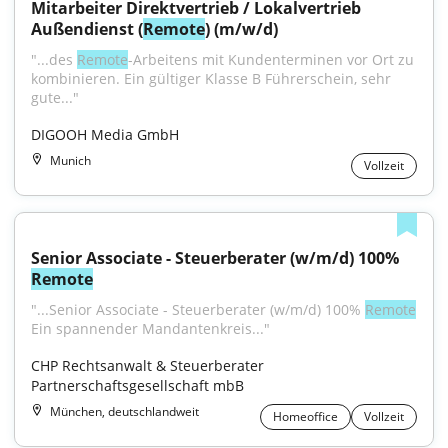
Mitarbeiter Direktvertrieb / Lokalvertrieb 
Außendienst (
Remote
) (m/w/d)
"...des 
Remote
-Arbeitens mit Kundenterminen vor Ort zu 
kombinieren. Ein gültiger Klasse B Führerschein, sehr 
gute..."
DIGOOH Media GmbH
Munich
Vollzeit
Senior Associate - Steuerberater (w/m/d) 100% 
Remote
"...Senior Associate - Steuerberater (w/m/d) 100% 
Remote
Ein spannender Mandantenkreis..."
CHP Rechtsanwalt & Steuerberater 
Partnerschaftsgesellschaft mbB
München, deutschlandweit
Homeoffice
Vollzeit