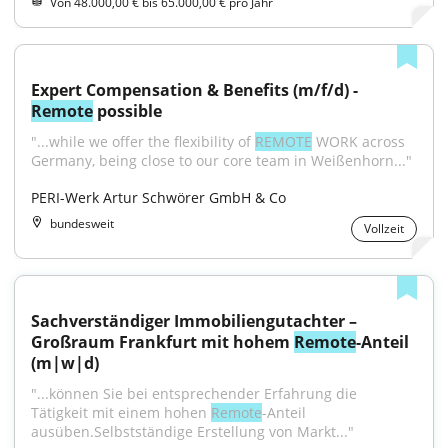
Von 48.000,00 € bis 65.000,00 € pro Jahr
Expert Compensation & Benefits (m/f/d) - 
Remote
 possible
"...while we offer the flexibility of 
REMOTE
 WORK across 
Germany, being close to our core team in Weißenhorn..."
PERI-Werk Artur Schwörer GmbH & Co
bundesweit
Vollzeit
Sachverständiger Immobiliengutachter – 
Großraum Frankfurt mit hohem 
Remote
-Anteil 
(m|w|d)
"...können Sie bei entsprechender Erfahrung die 
Tätigkeit mit einem hohen 
Remote
-Anteil 
ausüben.Selbstständige Erstellung von Markt..."