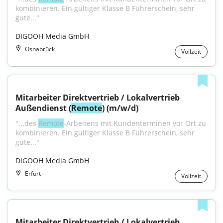
kombinieren. Ein gültiger Klasse B Führerschein, sehr 
gute..."
DIGOOH Media GmbH
Osnabrück
Vollzeit
Mitarbeiter Direktvertrieb / Lokalvertrieb 
Außendienst (
Remote
) (m/w/d)
"...des 
Remote
-Arbeitens mit Kundenterminen vor Ort zu 
kombinieren. Ein gültiger Klasse B Führerschein, sehr 
gute..."
DIGOOH Media GmbH
Erfurt
Vollzeit
Mitarbeiter Direktvertrieb / Lokalvertrieb 