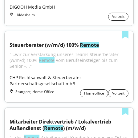
DIGOOH Media GmbH
Hildesheim
Vollzeit
Steuerberater (w/m/d) 100% 
Remote
"...wir zur Verstärkung unseres Teams Steuerberater 
(w/m/d) 100% 
Remote
 Vom Berufseinsteiger bis zum 
Senior –..."
CHP Rechtsanwalt & Steuerberater 
Partnerschaftsgesellschaft mbB
Stuttgart, Home-Office
Homeoffice
Vollzeit
Mitarbeiter Direktvertrieb / Lokalvertrieb 
Außendienst (
Remote
) (m/w/d)
"...des 
Remote
-Arbeitens mit Kundenterminen vor Ort zu 