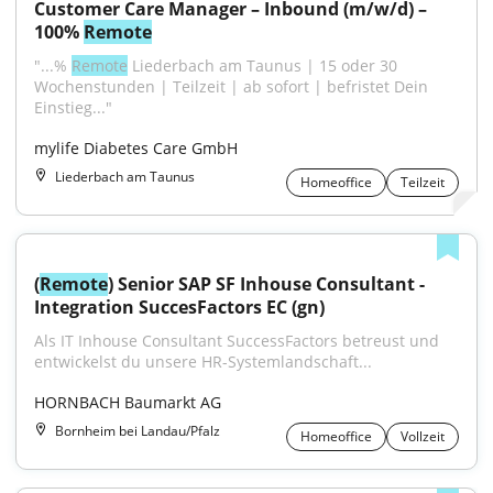
Customer Care Manager – Inbound (m/w/d) – 
100% 
Remote
"...% 
Remote
 Liederbach am Taunus | 15 oder 30 
Wochenstunden | Teilzeit | ab sofort | befristet Dein 
Einstieg..."
mylife Diabetes Care GmbH
Liederbach am Taunus
Homeoffice
Teilzeit
(
Remote
) Senior SAP SF Inhouse Consultant - 
Integration SuccesFactors EC (gn)
Als IT Inhouse Consultant SuccessFactors betreust und 
entwickelst du unsere HR-Systemlandschaft...
HORNBACH Baumarkt AG
Bornheim bei Landau/Pfalz
Homeoffice
Vollzeit