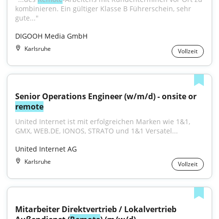
kombinieren. Ein gültiger Klasse B Führerschein, sehr 
gute..."
DIGOOH Media GmbH
Karlsruhe
Vollzeit
Senior Operations Engineer (w/m/d) - onsite or 
remote
United Internet ist mit erfolgreichen Marken wie 1&1, 
GMX, WEB.DE, IONOS, STRATO und 1&1 Versatel...
United Internet AG
Karlsruhe
Vollzeit
Mitarbeiter Direktvertrieb / Lokalvertrieb 