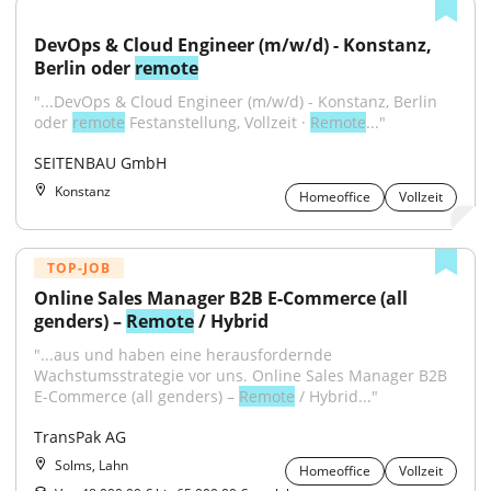
DevOps & Cloud Engineer (m/w/d) - Konstanz, 
Berlin oder 
remote
"...DevOps & Cloud Engineer (m/w/d) - Konstanz, Berlin 
oder 
remote
 Festanstellung, Vollzeit · 
Remote
..."
SEITENBAU GmbH
Konstanz
Homeoffice
Vollzeit
TOP-JOB
Online Sales Manager B2B E-Commerce (all 
genders) – 
Remote
 / Hybrid
"...aus und haben eine herausfordernde 
Wachstumsstrategie vor uns. Online Sales Manager B2B 
E-Commerce (all genders) – 
Remote
 / Hybrid..."
TransPak AG
Solms, Lahn
Homeoffice
Vollzeit