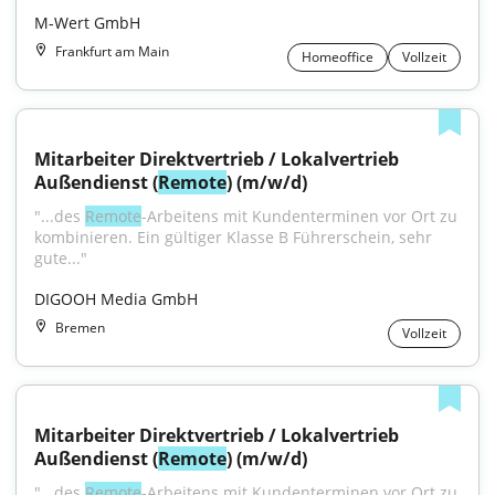
M-Wert GmbH
Frankfurt am Main
Homeoffice
Vollzeit
Mitarbeiter Direktvertrieb / Lokalvertrieb 
Außendienst (
Remote
) (m/w/d)
"...des 
Remote
-Arbeitens mit Kundenterminen vor Ort zu 
kombinieren. Ein gültiger Klasse B Führerschein, sehr 
gute..."
DIGOOH Media GmbH
Bremen
Vollzeit
Mitarbeiter Direktvertrieb / Lokalvertrieb 
Außendienst (
Remote
) (m/w/d)
"...des 
Remote
-Arbeitens mit Kundenterminen vor Ort zu 