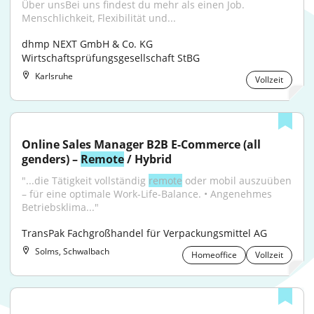
Über unsBei uns findest du mehr als einen Job. 
Menschlichkeit, Flexibilität und...
dhmp NEXT GmbH & Co. KG 
Wirtschaftsprüfungsgesellschaft StBG
Karlsruhe
Vollzeit
Online Sales Manager B2B E-Commerce (all 
genders) – 
Remote
 / Hybrid
"...die Tätigkeit vollständig 
remote
 oder mobil auszuüben 
– für eine optimale Work-Life-Balance. • Angenehmes 
Betriebsklima..."
TransPak Fachgroßhandel für Verpackungsmittel AG
Solms, Schwalbach
Homeoffice
Vollzeit