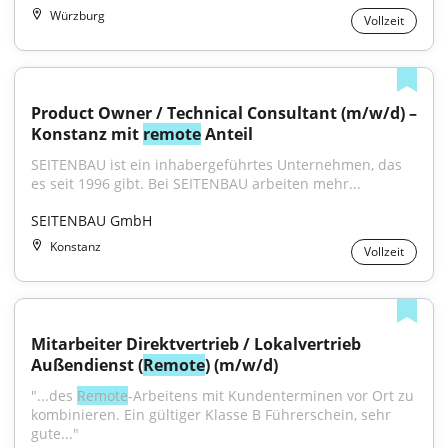
Würzburg
Vollzeit
Product Owner / Technical Consultant (m/w/d) – 
Konstanz mit 
remote
 Anteil
SEITENBAU ist ein inhabergeführtes Unternehmen, das 
es seit 1996 gibt. Bei SEITENBAU arbeiten mehr...
SEITENBAU GmbH
Konstanz
Vollzeit
Mitarbeiter Direktvertrieb / Lokalvertrieb 
Außendienst (
Remote
) (m/w/d)
"...des 
Remote
-Arbeitens mit Kundenterminen vor Ort zu 
kombinieren. Ein gültiger Klasse B Führerschein, sehr 
gute..."