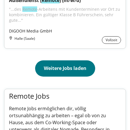
Außendienst (
Remote
) (m/w/d)
"...des 
Remote
-Arbeitens mit Kundenterminen vor Ort zu 
kombinieren. Ein gültiger Klasse B Führerschein, sehr 
gute..."
DIGOOH Media GmbH
Halle (Saale)
Vollzeit
Weitere Jobs laden
Remote Jobs
Remote Jobs ermöglichen dir, völlig
ortsunabhängig zu arbeiten – egal ob von zu
Hause, aus dem Co-Working-Space oder
unterwegs als digitaler Nomade. Besonders in