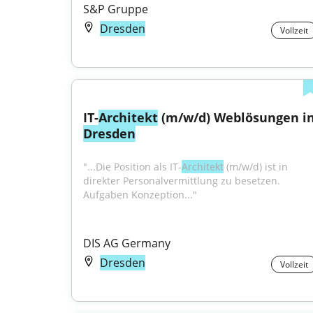
S&P Gruppe
Dresden
Vollzeit
IT-
Architekt
Dresden
"...Die Position als IT-
Architekt
 (m/w/d) ist in 
direkter Personalvermittlung zu besetzen. 
Aufgaben Konzeption..."
DIS AG Germany
Dresden
Vollzeit