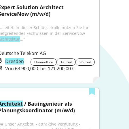
Expert Solution Architect 
ServiceNow (m/w/d)
...leitet. In dieser Schlüsselrolle nutzen Sie Ihr 
tiefgreifendes Fachwissen in der ServiceNow 
Architektur
..."
Deutsche Telekom AG
Dresden
Homeoffice
Teilzeit
Vollzeit
Von 63.900,00 € bis 121.200,00 €
Architekt
 / Bauingenieur als 
Planungskoordinator (m/w/d)
## Unser Angebot: - attraktive Vergütung - 