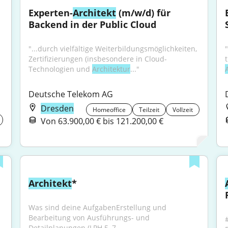
Experten-
Architekt
 (m/w/d) für 
Backend in der Public Cloud
"...durch vielfältige Weiterbildungsmöglichkeiten, 
"
Zertifizierungen (insbesondere in Cloud-
Technologien und 
Architektur
..."
Deutsche Telekom AG
Dresden
Homeoffice
Teilzeit
Vollzeit
Von 63.900,00 € bis 121.200,00 €
Architekt
*
Was sind deine AufgabenErstellung und 
Bearbeitung von Ausführungs- und 
Detailplanungen (LPH 5–7...