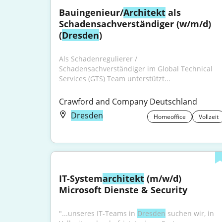
Bauingenieur/
Architekt
 als 
Schadensachverständiger (w/m/d) 
(
Dresden
)
Als Schadenregulierer / 
Schadensachverständiger im Global Technical 
Services (GTS) Team unterstützt...
Crawford and Company Deutschland
Dresden
Homeoffice
Vollzeit
IT-System
architekt
 (m/w/d) 
Microsoft Dienste & Security
"...unseres IT-Teams in 
Dresden
 suchen wir, in 