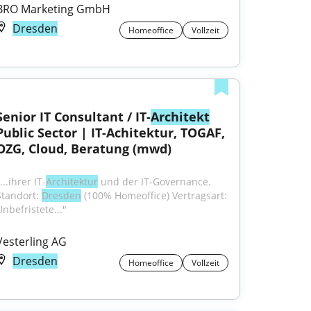
BRO Marketing GmbH
Dresden
Homeoffice
Vollzeit
Senior IT Consultant / IT-
Architekt
Public Sector | IT-Achitektur, TOGAF, 
OZG, Cloud, Beratung (mwd)
...ihrer IT-
Architektur
 und der IT-Governance. 
Standort: 
Dresden
 (100% Homeoffice) Vertragsart: 
Unbefristete..."
Vesterling AG
Dresden
Homeoffice
Vollzeit