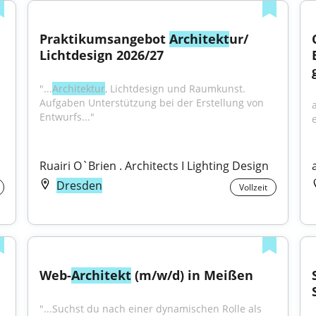
Praktikumsangebot 
Architekt
ur/ 
Lichtdesign 2026/27
"...
Architektur
, Lichtdesign und Raumkunst. 
Aufgaben Unterstützung bei der Erstellung von 
Entwurfs..."
Ruairi O`Brien . Architects I Lighting Design
Dresden
Vollzeit
Web-
Architekt
 (m/w/d) in Meißen
"...Suchst du nach einer dynamischen Rolle als 