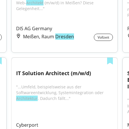
Web-
Architekt
 (m/w/d) in Meißen? Diese 
Gelegenheit..."
DIS AG Germany
Meißen, Raum
Dresden
Vollzeit
IT Solution Architect (m/w/d)
"...Umfeld, beispielsweise aus der 
Softwareentwicklung, Systemintegration oder 
Architektur
. Dadurch fällt..."
A
Cyberport