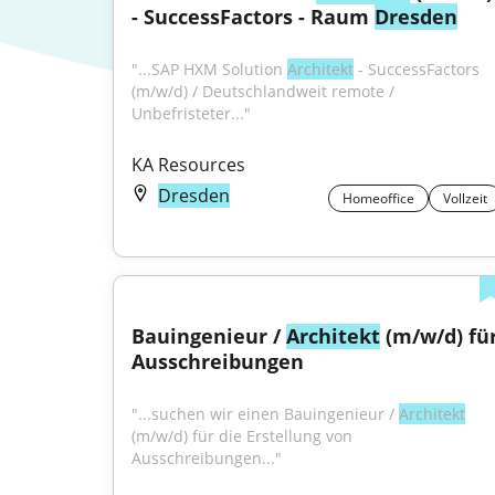
- SuccessFactors - Raum 
Dresden
"...SAP HXM Solution 
Architekt
 - SuccessFactors 
(m/w/d) / Deutschlandweit remote / 
Unbefristeter..."
KA Resources
Dresden
Homeoffice
Vollzeit
Bauingenieur / 
Architekt
 (m/w/d) für
Ausschreibungen
"...suchen wir einen Bauingenieur / 
Architekt
(m/w/d) für die Erstellung von 
Ausschreibungen..."