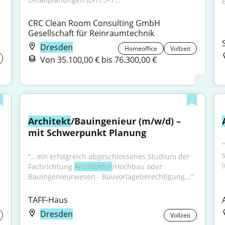
CRC Clean Room Consulting GmbH 
Gesellschaft für Reinraumtechnik
Dresden
Homeoffice
Vollzeit
Von 35.100,00 € bis 76.300,00 €
Architekt
/Bauingenieur (m/w/d) – 
mit Schwerpunkt Planung
"...ein erfolgreich abgeschlossenes Studium der 
Fachrichtung 
Architektur
/Hochbau oder 
Bauingenieurwesen - Bauvorlageberechtigung..."
TAFF-Haus
Dresden
Vollzeit