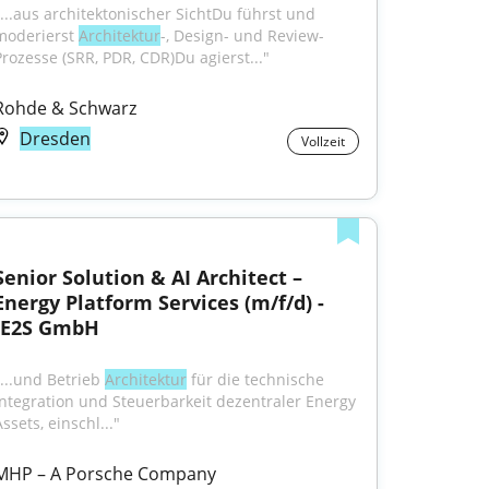
"...aus architektonischer SichtDu führst und 
moderierst 
Architektur
-, Design- und Review-
Prozesse (SRR, PDR, CDR)Du agierst..."
Rohde & Schwarz
Dresden
Vollzeit
Senior Solution & AI Architect – 
Energy Platform Services (m/f/d) - 
IE2S GmbH
"...und Betrieb 
Architektur
 für die technische 
Integration und Steuerbarkeit dezentraler Energy 
ssets, einschl..."
MHP – A Porsche Company