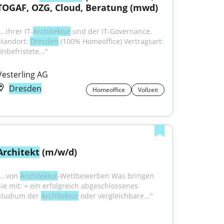
TOGAF, OZG, Cloud, Beratung (mwd)
...ihrer IT-
Architektur
 und der IT-Governance. 
Standort: 
Dresden
 (100% Homeoffice) Vertragsart: 
Unbefristete..."
Vesterling AG
Dresden
Homeoffice
Vollzeit
Architekt
 (m/w/d)
...von 
Architektur
-Wettbewerben Was bringen 
Sie mit: + ein erfolgreich abgeschlossenes 
Studium der 
Architektur
 oder vergleichbare..."