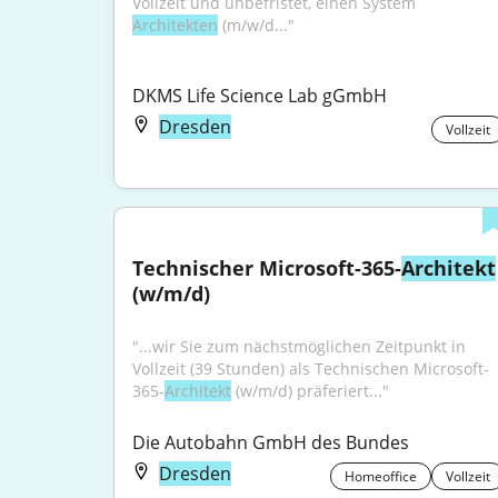
Vollzeit und unbefristet, einen System 
Architekten
 (m/w/d..."
DKMS Life Science Lab gGmbH
Dresden
Vollzeit
Technischer Microsoft-365-
Architekt
(w/m/d)
"...wir Sie zum nächst­möglichen Zeitpunkt in 
Vollzeit (39 Stunden) als Technischen Microsoft-
365-
Architekt
 (w/m/d) präferiert..."
Die Autobahn GmbH des Bundes
Dresden
Homeoffice
Vollzeit