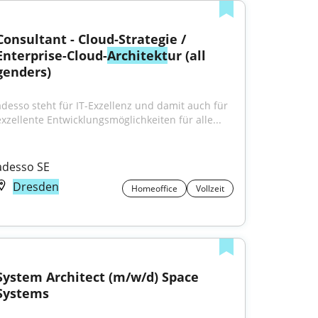
Consultant - Cloud-Strategie / 
Enterprise-Cloud-
Architekt
ur (all 
genders)
adesso steht für IT-Exzellenz und damit auch für 
exzellente Entwicklungsmöglichkeiten für alle...
adesso SE
Dresden
Homeoffice
Vollzeit
System Architect (m/w/d) Space 
Systems