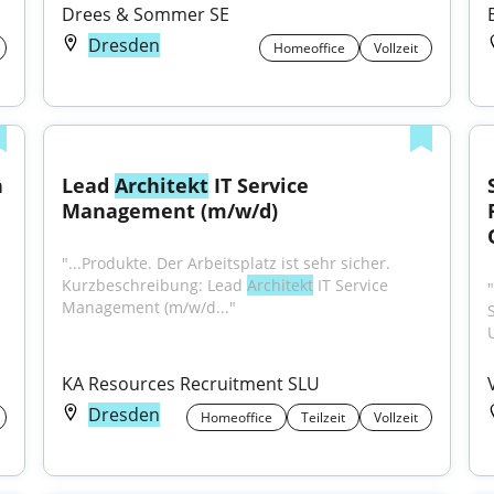
Drees & Sommer SE
Dresden
Homeoffice
Vollzeit
 (m/w/d) Weblösungen in 
Lead 
Architekt
 IT Service 
Management (m/w/d)
"...Produkte. Der Arbeitsplatz ist sehr sicher. 
Kurzbeschreibung: Lead 
Architekt
 IT Service 
"
Management (m/w/d..."
KA Resources Recruitment SLU
Dresden
Homeoffice
Teilzeit
Vollzeit