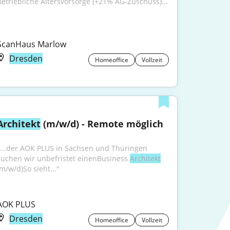
Betriebliche Altersvorsorge (+21% AG-Zuschuss)...
ScanHaus Marlow
Dresden
Homeoffice
Vollzeit
Architekt
 (m/w/d) - Remote möglich
"...der AOK PLUS in Sachsen und Thüringen 
suchen wir unbefristet einenBusiness 
Architekt
(m/w/d)So sieht..."
AOK PLUS
Dresden
Homeoffice
Vollzeit