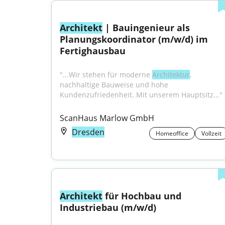
Architekt
 | Bauingenieur als 
Planungskoordinator (m/w/d) im 
Fertighausbau
"...Wir stehen für moderne 
Architektur
, 
nachhaltige Bauweise und hohe 
Kundenzufriedenheit. Mit unserem Hauptsitz..."
ScanHaus Marlow GmbH
Dresden
Homeoffice
Vollzeit
Architekt
 für Hochbau und 
Industriebau (m/w/d)