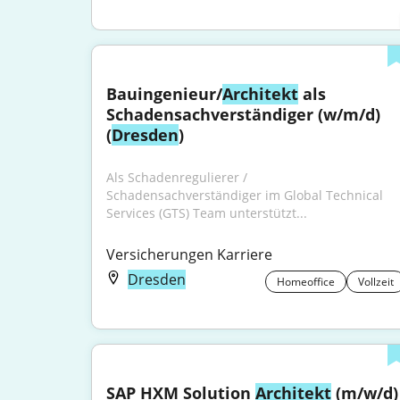
Bauingenieur/
Architekt
 als 
Schadensachverständiger (w/m/d) 
(
Dresden
)
Als Schadenregulierer / 
Schadensachverständiger im Global Technical 
Services (GTS) Team unterstützt...
Versicherungen Karriere
Dresden
Homeoffice
Vollzeit
SAP HXM Solution 
Architekt
 (m/w/d) 