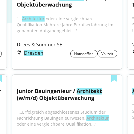
Objektüberwachung
"...
Architektur
 oder eine vergleichbare 
"
Qualifikation Mehrere Jahre Berufserfahrung im 
genannten Aufgabengebiet..."
Drees & Sommer SE
Dresden
Homeoffice
Vollzeit
 
Junior Bauingenieur / 
Architekt
(w/m/d) Objektüberwachung
"
"...Erfolgreich abgeschlossenes Studium der 
Fachrichtung Bauingenieurwesen, 
Architektur
oder eine vergleichbare Qualifikation..."