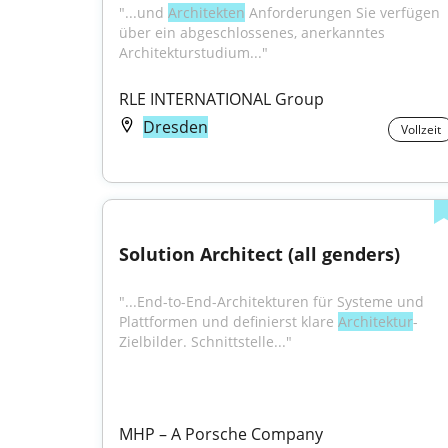
"...und 
Architekten
 Anforderungen Sie verfügen 
über ein abgeschlossenes, anerkanntes 
Architekturstudium..."
RLE INTERNATIONAL Group
Dresden
Vollzeit
Solution Architect (all genders)
"...End-to-End-Architekturen für Systeme und 
Plattformen und definierst klare 
Architektur
-
Zielbilder. Schnittstelle..."
MHP – A Porsche Company