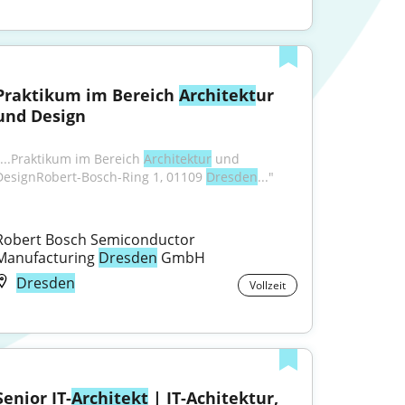
Praktikum im Bereich 
Architekt
ur 
und Design
"...Praktikum im Bereich 
Architektur
 und 
DesignRobert-Bosch-Ring 1, 01109 
Dresden
..."
Robert Bosch Semiconductor 
Manufacturing 
Dresden
 GmbH
Dresden
Vollzeit
Senior IT-
Architekt
 | IT-Achitektur, 