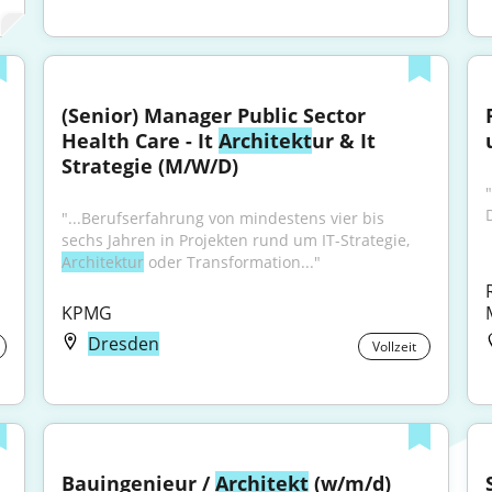
(Senior) Manager Public Sector 
Health Care - It 
Architekt
ur & It 
Strategie (M/W/D)
"...Berufserfahrung von mindestens vier bis 
sechs Jahren in Projekten rund um IT-Strategie, 
Architektur
 oder Transformation..."
KPMG
Dresden
Vollzeit
Bauingenieur / 
Architekt
 (w/m/d) 