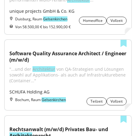
unique projects GmbH & Co. KG
Duisburg, Raum
Gelsenkirchen
Homeoffice
Vollzeit
Von 58.500,00 € bis 152.900,00 €
Software Quality Assurance Architect / Engineer 
(m/w/d)
"...und der 
Architektur
 von QA-Strategien und Lösungen 
sowohl auf Applikations- als auch auf Infrastrukturebene 
(Container..."
SCHUFA Holding AG
Bochum, Raum
Gelsenkirchen
Teilzeit
Vollzeit
Rechtsanwalt (m/w/d) Privates Bau- und 
Architekt
enrecht