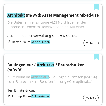
Architekt
 (m/w/d) Asset Management Mixed-use
Die Unternehmensgruppe ALDI Nord ist einer der 
führenden Lebensmitteleinzelhändler. Mit einer...
ALDI Immobilienverwaltung GmbH & Co. KG
Herten, Raum
Gelsenkirchen
Vollzeit
Bauingenieur / 
Architekt
 / Bautechniker 
(m/w/d)
"...Studium im 
Architektur
-, Bauingenieurwesen (MA/BA) 
oder Bautechniker - Berufserfahrung wäre optimal..."
Ten Brinke Group
Bottrop, Raum
Gelsenkirchen
Vollzeit