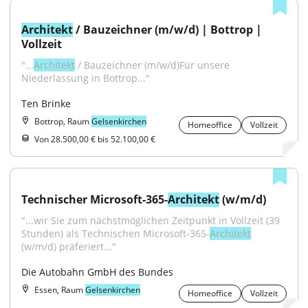
Architekt
 / Bauzeichner (m/w/d) | Bottrop | 
Vollzeit
"...
Architekt
 / Bauzeichner (m/w/d)Für unsere 
Niederlassung in Bottrop..."
Ten Brinke
Bottrop, Raum
Gelsenkirchen
Homeoffice
Vollzeit
Von 28.500,00 € bis 52.100,00 €
Technischer Microsoft-365-
Architekt
 (w/m/d)
"...wir Sie zum nächst­möglichen Zeitpunkt in Vollzeit (39 
Stunden) als Technischen Microsoft-365-
Architekt
(w/m/d) präferiert..."
Die Autobahn GmbH des Bundes
Essen, Raum
Gelsenkirchen
Homeoffice
Vollzeit