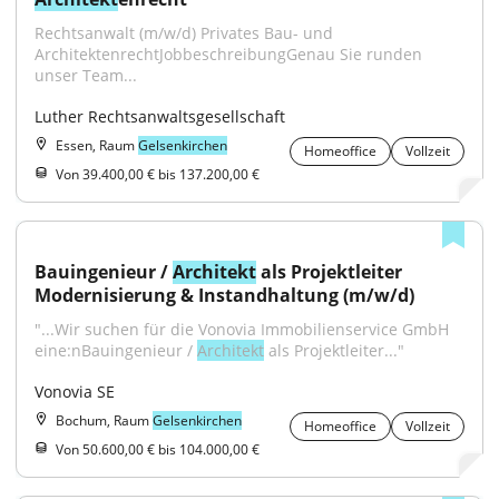
Rechtsanwalt (m/w/d) Privates Bau- und 
ArchitektenrechtJobbeschreibungGenau Sie runden 
unser Team...
Luther Rechtsanwaltsgesellschaft
Essen, Raum
Gelsenkirchen
Homeoffice
Vollzeit
Von 39.400,00 € bis 137.200,00 €
Bauingenieur / 
Architekt
 als Projektleiter 
Modernisierung & Instandhaltung (m/w/d)
"...Wir suchen für die Vonovia Immobilienservice GmbH 
eine:nBauingenieur / 
Architekt
 als Projektleiter..."
Vonovia SE
Bochum, Raum
Gelsenkirchen
Homeoffice
Vollzeit
Von 50.600,00 € bis 104.000,00 €