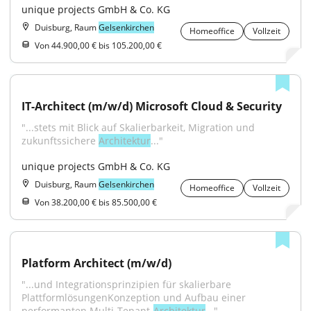
unique projects GmbH & Co. KG
Duisburg, Raum
Gelsenkirchen
Homeoffice
Vollzeit
Von 44.900,00 € bis 105.200,00 €
IT-Architect (m/w/d) Microsoft Cloud & Security
"...stets mit Blick auf Skalierbarkeit, Migration und 
zukunftssichere 
Architektur
..."
unique projects GmbH & Co. KG
Duisburg, Raum
Gelsenkirchen
Homeoffice
Vollzeit
Von 38.200,00 € bis 85.500,00 €
Platform Architect (m/w/d)
"...und Integrationsprinzipien für skalierbare 
PlattformlösungenKonzeption und Aufbau einer 
performanten Multi-Tenant-
Architektur
..."