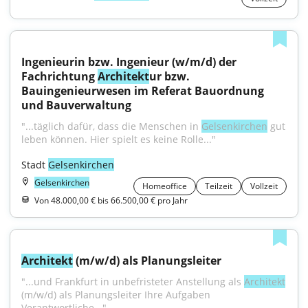
Ingenieurin bzw. Ingenieur (w/m/d) der 
Fachrichtung 
Architekt
ur bzw. 
Bauingenieurwesen im Referat Bauordnung 
und Bauverwaltung
"...täglich dafür, dass die Menschen in 
Gelsenkirchen
 gut 
leben können. Hier spielt es keine Rolle..."
Stadt 
Gelsenkirchen
Gelsenkirchen
Homeoffice
Teilzeit
Vollzeit
Von 48.000,00 € bis 66.500,00 € pro Jahr
Architekt
 (m/w/d) als Planungsleiter
"...und Frankfurt in unbefristeter Anstellung als 
Architekt
(m/w/d) als Planungsleiter Ihre Aufgaben 
Verantwortliche..."