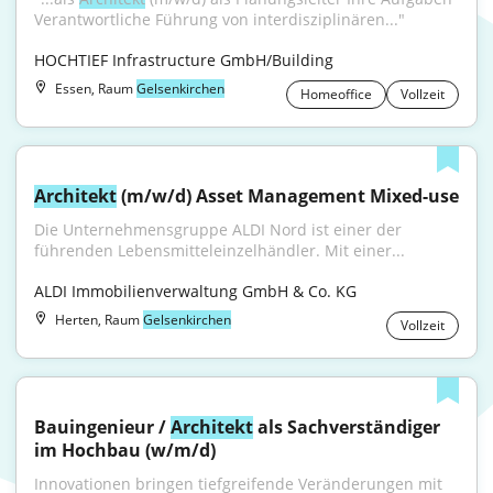
Verantwortliche Führung von interdisziplinären..."
HOCHTIEF Infrastructure GmbH/Building
Essen, Raum
Gelsenkirchen
Homeoffice
Vollzeit
Architekt
 (m/w/d) Asset Management Mixed-use
Die Unternehmensgruppe ALDI Nord ist einer der 
führenden Lebensmitteleinzelhändler. Mit einer...
ALDI Immobilienverwaltung GmbH & Co. KG
Herten, Raum
Gelsenkirchen
Vollzeit
Bauingenieur / 
Architekt
 als Sachverständiger 
im Hochbau (w/m/d)
Innovationen bringen tiefgreifende Veränderungen mit 