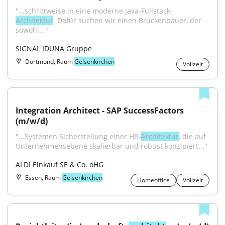
"...schrittweise in eine moderne Java-Fullstack-
Architektur
. Dafür suchen wir einen Brückenbauer, der 
sowohl..."
SIGNAL IDUNA Gruppe
Dortmund, Raum
Gelsenkirchen
Vollzeit
Integration Architect - SAP SuccessFactors 
(m/w/d)
"...Systemen Sicherstellung einer HR-
Architektur
, die auf 
Unternehmensebene skalierbar und robust konzipiert..."
ALDI Einkauf SE & Co. oHG
Essen, Raum
Gelsenkirchen
Homeoffice
Vollzeit