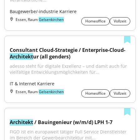
Baugewerbe/-industrie Karriere
Essen, Raum
Gelsenkirchen
Homeoffice
Vollzeit
Consultant Cloud-Strategie / Enterprise-Cloud-
Architekt
ur (all genders)
adesso steht für digitale Exzellenz – und damit auch für 
vielfältige Entwicklungsmöglichkeiten für...
IT & Internet Karriere
Essen, Raum
Gelsenkirchen
Homeoffice
Vollzeit
Architekt
 / Bauingenieur (w/m/d) LPH 1-7
FIGO ist ein europaweit tätiger Full Service Dienstleister 
im Bereich der Gewerbearchitektur mit...