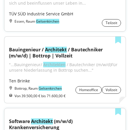
sich und beeinflussen unser Leben in...
TÜV SÜD Industrie Service GmbH
Essen, Raum
Gelsenkirchen
Teilzeit
Bauingenieur / 
Architekt
 / Bautechniker 
(m/w/d) | Bottrop | Vollzeit
"...Bauingenieur/ 
Architekten
 / Bautechniker (m/w/d)Für 
unsere Niederlassung in Bottrop suchen..."
Ten Brinke
Bottrop, Raum
Gelsenkirchen
Homeoffice
Vollzeit
Von 39.500,00 € bis 71.600,00 €
Software 
Architekt
 (m/w/d) 
Krankenversicherung