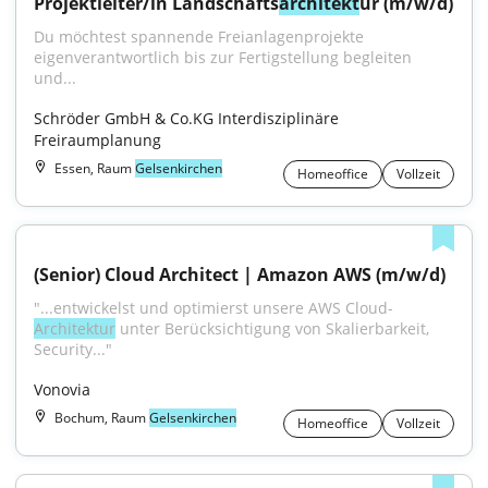
Projektleiter/in Landschafts
architekt
ur (m/w/d)
Du möchtest spannende Freianlagenprojekte 
eigenverantwortlich bis zur Fertigstellung begleiten 
und...
Schröder GmbH & Co.KG Interdisziplinäre 
Freiraumplanung
Essen, Raum
Gelsenkirchen
Homeoffice
Vollzeit
(Senior) Cloud Architect | Amazon AWS (m/w/d)
"...entwickelst und optimierst unsere AWS Cloud-
Architektur
 unter Berücksichtigung von Skalierbarkeit, 
Security..."
Vonovia
Bochum, Raum
Gelsenkirchen
Homeoffice
Vollzeit