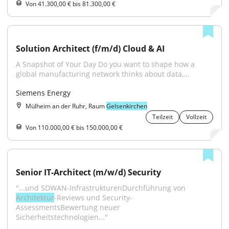
Von 41.300,00 € bis 81.300,00 €
Solution Architect (f/m/d) Cloud & AI
A Snapshot of Your Day Do you want to shape how a 
global manufacturing network thinks about data,...
Siemens Energy
Mülheim an der Ruhr, Raum
Gelsenkirchen
Teilzeit
Vollzeit
Von 110.000,00 € bis 150.000,00 €
Senior IT-Architect (m/w/d) Security
"...und SDWAN-InfrastrukturenDurchführung von 
Architektur
-Reviews und Security-
AssessmentsBewertung neuer 
Sicherheitstechnologien..."