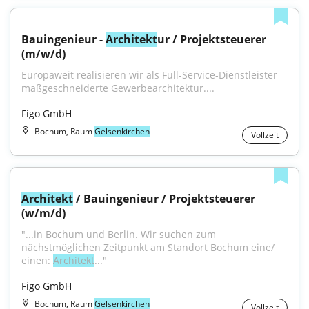
Bauingenieur - 
Architekt
ur / Projektsteuerer 
(m/w/d)
Europaweit realisieren wir als Full-Service-Dienstleister 
maßgeschneiderte Gewerbearchitektur....
Figo GmbH
Bochum, Raum
Gelsenkirchen
Vollzeit
Architekt
 / Bauingenieur / Projektsteuerer 
(w/m/d)
"...in Bochum und Berlin. Wir suchen zum 
nächstmöglichen Zeitpunkt am Standort Bochum eine/ 
einen: 
Architekt
..."
Figo GmbH
Bochum, Raum
Gelsenkirchen
Vollzeit