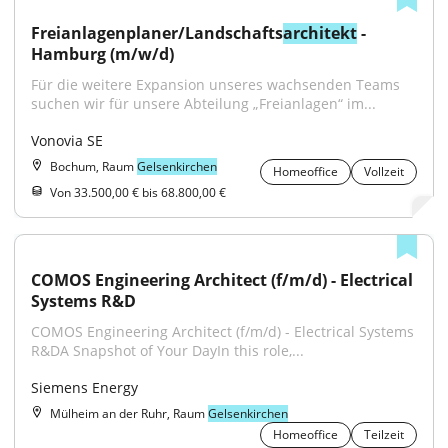
Freianlagenplaner/Landschafts
architekt
 - 
Hamburg (m/w/d)
Für die weitere Expansion unseres wachsenden Teams 
suchen wir für unsere Abteilung „Freianlagen“ im...
Vonovia SE
Bochum, Raum
Gelsenkirchen
Homeoffice
Vollzeit
Von 33.500,00 € bis 68.800,00 €
COMOS Engineering Architect (f/m/d) - Electrical 
Systems R&D
COMOS Engineering Architect (f/m/d) - Electrical Systems 
R&DA Snapshot of Your DayIn this role,...
Siemens Energy
Mülheim an der Ruhr, Raum
Gelsenkirchen
Homeoffice
Teilzeit