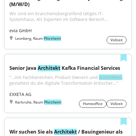
(M/W/D)
Wir sind ein branchenübergreifend tätiges IT-
Systemhaus. Als Experten im Software-Bereich...
evia GmbH
Leonberg, Raum
Pforzheim
Vollzeit
Senior Java 
Architekt
 Kafka Financial Services
"...mit Fachbereichen, Product Ownern und 
Architekten
gestaltest du die digitale Transformation kritischer..."
EXXETA AG
Karlsruhe, Raum
Pforzheim
Homeoffice
Vollzeit
Wir suchen Sie als 
Architekt
 / Bau­ingenieur als 