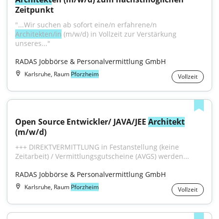
Zeitpunkt
"...Wir suchen ab sofort eine/n erfahrene/n 
Architekten/in
 (m/w/d) in Vollzeit zur Verstärkung 
unseres..."
RADAS Jobbörse & Personalvermittlung GmbH
Karlsruhe, Raum
Pforzheim
Vollzeit
Open Source Entwickler/ JAVA/JEE 
Architekt
(m/w/d)
+++ DIREKTVERMITTLUNG in Festanstellung (keine 
Zeitarbeit) / Vermittlungsgutscheine (AVGS) werden...
RADAS Jobbörse & Personalvermittlung GmbH
Karlsruhe, Raum
Pforzheim
Vollzeit