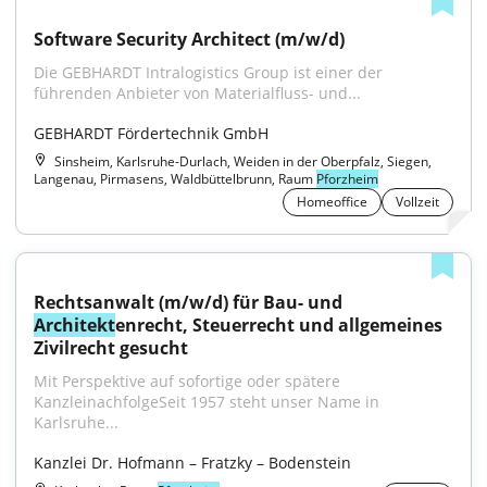
Software Security Architect (m/w/d)
Die GEBHARDT Intralogistics Group ist einer der 
führenden Anbieter von Materialfluss- und...
GEBHARDT Fördertechnik GmbH
Sinsheim, Karlsruhe-Durlach, Weiden in der Oberpfalz, Siegen,
Langenau, Pirmasens, Waldbüttelbrunn, Raum
Pforzheim
Homeoffice
Vollzeit
Rechtsanwalt (m/w/d) für Bau- und 
Architekt
enrecht, Steuerrecht und allgemeines 
Zivilrecht gesucht
Mit Perspektive auf sofortige oder spätere 
KanzleinachfolgeSeit 1957 steht unser Name in 
Karlsruhe...
Kanzlei Dr. Hofmann – Fratzky – Bodenstein