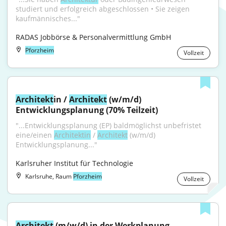
studiert und erfolgreich abgeschlossen • Sie zeigen 
kaufmännisches..."
RADAS Jobbörse & Personalvermittlung GmbH
Pforzheim
Vollzeit
Architekt
in / 
Architekt
 (w/m/d) 
Entwicklungsplanung (70% Teilzeit)
"...Entwicklungsplanung (EP) baldmöglichst unbefristet 
eine/einen 
Architektin
 / 
Architekt
 (w/m/d) 
Entwicklungsplanung..."
Karlsruher Institut für Technologie
Karlsruhe, Raum
Pforzheim
Vollzeit
Architekt
 (m/w/d) in der Werkplanung