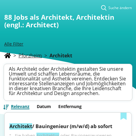
Suche ändern
88
Jobs als Architekt, Architektin
(engl.: Architect)
Alle Filter
>
Pforzheim
>
Architekt
Als Architekt oder Architektin gestalten Sie unsere
Umwelt und schaffen Lebensräume, die
Funktionalität und Ästhetik vereinen. Entdecken Sie
interessante Stellenanzeigen und Jobmöglichkeiten
in dieser kreativen Branche, die Ihre Leidenschaft
für Architektur und Design ansprechen.
Relevanz
Datum
Entfernung
Architekt
/ Bauingenieur (m/w/d) ab sofort
"...Sie haben 
Architektur
 oder Bauingenieurwesen 