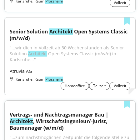
Karlsruhe, Raum
Pforzheim
Vollzeit
Senior Solution 
Architekt
 Open Systems Classic 
(m/w/d)
"...wir dich in Vollzeit ab 30 Wochenstunden als Senior 
Solution 
Architekt
 Open Systems Classic (m/w/d) in 
Karlsruhe..."
Atruvia AG
Karlsruhe, Raum
Pforzheim
Homeoffice
Teilzeit
Vollzeit
Vertrags- und Nachtragsmanager Bau | 
Architekt
, Wirtschaftsingenieur/-jurist, 
Baumanager (w/m/d)
"...zum nächstmöglichen Zeitpunkt die folgende Stelle zu 