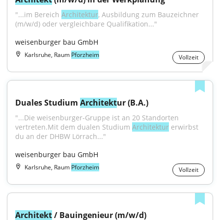
"...im Bereich 
Architektur
, Ausbildung zum Bauzeichner 
(m/w/d) oder vergleichbare Qualifikation..."
weisenburger bau GmbH
Karlsruhe, Raum
Pforzheim
Vollzeit
Duales Studium 
Architekt
ur (B.A.)
"...Die weisenburger-Gruppe ist an 20 Standorten 
vertreten.Mit dem dualen Studium 
Architektur
 erwirbst 
du an der DHBW Lörrach..."
weisenburger bau GmbH
Karlsruhe, Raum
Pforzheim
Vollzeit
Architekt
 / Bauingenieur (m/w/d)