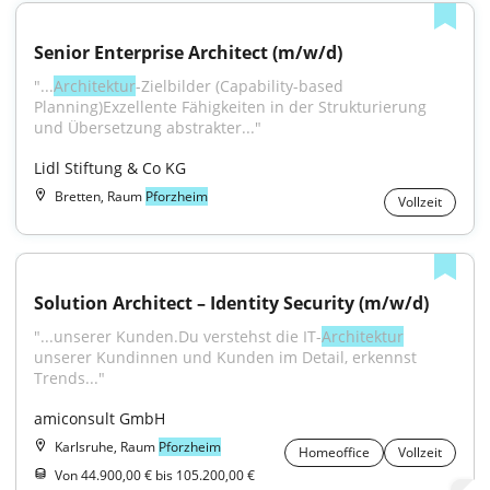
Senior Enterprise Architect (m/w/d)
"...
Architektur
-Zielbilder (Capability-based 
Planning)Exzellente Fähigkeiten in der Strukturierung 
und Übersetzung abstrakter..."
Lidl Stiftung & Co KG
Bretten, Raum
Pforzheim
Vollzeit
Solution Architect – Identity Security (m/w/d)
"...unserer Kunden.Du verstehst die IT-
Architektur
unserer Kundinnen und Kunden im Detail, erkennst 
Trends..."
amiconsult GmbH
Karlsruhe, Raum
Pforzheim
Homeoffice
Vollzeit
Von 44.900,00 € bis 105.200,00 €