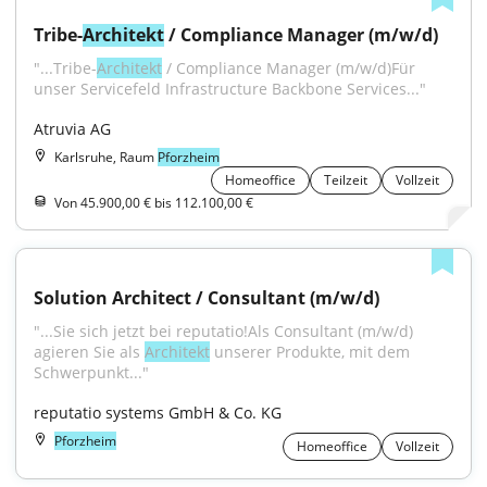
Tribe-
Architekt
 / Compliance Manager (m/w/d)
"...Tribe-
Architekt
 / Compliance Manager (m/w/d)Für 
unser Servicefeld Infrastructure Backbone Services..."
Atruvia AG
Karlsruhe, Raum
Pforzheim
Homeoffice
Teilzeit
Vollzeit
Von 45.900,00 € bis 112.100,00 €
Solution Architect / Consultant (m/w/d)
"...Sie sich jetzt bei reputatio!Als Consultant (m/w/d) 
agieren Sie als 
Architekt
 unserer Produkte, mit dem 
Schwerpunkt..."
reputatio systems GmbH & Co. KG
Pforzheim
Homeoffice
Vollzeit