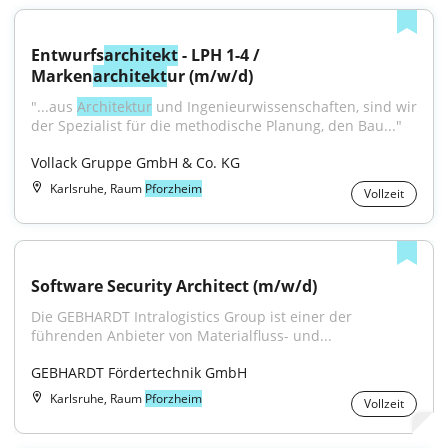
Entwurfs
architekt
 - LPH 1-4 / 
Marken
architekt
ur (m/w/d)
"...aus 
Architektur
 und Ingenieurwissenschaften, sind wir 
der Spezialist für die methodische Planung, den Bau..."
Vollack Gruppe GmbH & Co. KG
Karlsruhe, Raum
Pforzheim
Vollzeit
Software Security Architect (m/w/d)
Die GEBHARDT Intralogistics Group ist einer der 
führenden Anbieter von Materialfluss- und...
GEBHARDT Fördertechnik GmbH
Karlsruhe, Raum
Pforzheim
Vollzeit