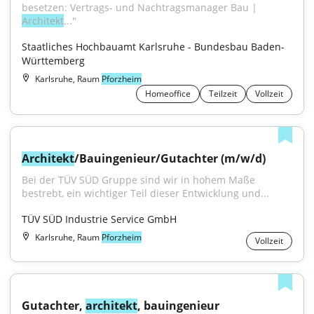
besetzen: Vertrags- und Nachtragsmanager Bau | 
Architekt
..."
Staatliches Hochbauamt Karlsruhe - Bundesbau Baden-
Württemberg
Karlsruhe, Raum
Pforzheim
Homeoffice
Teilzeit
Vollzeit
Architekt
/Bauingenieur/Gutachter (m/w/d)
Bei der TÜV SÜD Gruppe sind wir in hohem Maße 
bestrebt, ein wichtiger Teil dieser Entwicklung und...
TÜV SÜD Industrie Service GmbH
Karlsruhe, Raum
Pforzheim
Vollzeit
Gutachter, 
architekt
, bauingenieur