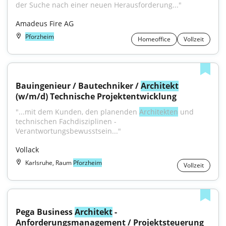
der Suche nach einer neuen Herausforderung..."
Amadeus Fire AG
Pforzheim
Homeoffice
Vollzeit
Bauingenieur / Bautechniker / 
Architekt
(w/m/d) Technische Projektentwicklung
"...mit dem Kunden, den planenden 
Architekten
 und 
technischen Fachdisziplinen - 
Verantwortungsbewusstsein..."
Vollack
Karlsruhe, Raum
Pforzheim
Vollzeit
Pega Business 
Architekt
 - 
Anforderungsmanagement / Projektsteuerung 