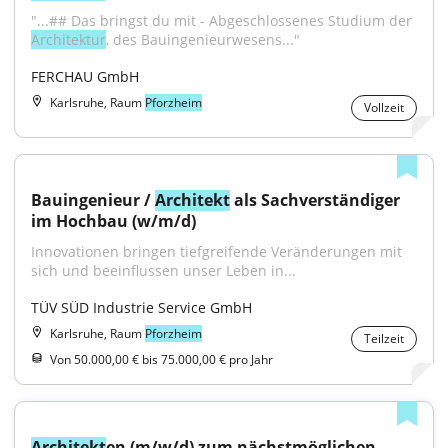
"...## Das bringst du mit - Abgeschlossenes Studium der 
Architektur
, des Bauingenieurwesens..."
FERCHAU GmbH
Karlsruhe, Raum
Pforzheim
Vollzeit
Bauingenieur / 
Architekt
 als Sachverständiger 
im Hochbau (w/m/d)
Innovationen bringen tiefgreifende Veränderungen mit 
sich und beeinflussen unser Leben in...
TÜV SÜD Industrie Service GmbH
Karlsruhe, Raum
Pforzheim
Teilzeit
Von 50.000,00 € bis 75.000,00 € pro Jahr
Architekt
en (m/w/d) zum nächstmöglichen 