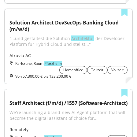
Solution Architect DevSecOps Banking Cloud 
(m/w/d)
"...und gestaltest die Solution 
Architektur
 der Developer 
Platform für Hybrid Cloud und stellst..."
Atruvia AG
Karlsruhe, Raum
Pforzheim
Homeoffice
Teilzeit
Vollzeit
Von 57.300,00 € bis 133.200,00 €
Staff Architect (f/m/d) /1557 (Software-Architect)
We're launching a brand-new AI Agent platform that will 
become the digital assistant of choice for...
Remotely