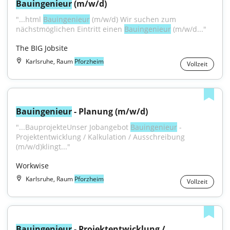
Bauingenieur
 (m/w/d)
"...html 
Bauingenieur
 (m/w/d) Wir suchen zum 
nächstmöglichen Eintritt einen 
Bauingenieur
 (m/w/d..."
The BIG Jobsite
Karlsruhe, Raum
Pforzheim
Vollzeit
Bauingenieur
 - Planung (m/w/d)
"...BauprojekteUnser Jobangebot 
Bauingenieur
 - 
Projektentwicklung / Kalkulation / Ausschreibung 
(m/w/d)klingt..."
Workwise
Karlsruhe, Raum
Pforzheim
Vollzeit
Bauingenieur
 - Projektentwicklung / 