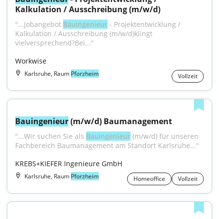
Kalkulation / Ausschreibung (m/w/d)
"...Jobangebot 
Bauingenieur
 - Projektentwicklung / 
Kalkulation / Ausschreibung (m/w/d)klingt 
vielversprechend?Bei..."
Workwise
Karlsruhe, Raum
Pforzheim
Vollzeit
Bauingenieur
 (m/w/d) Baumanagement
"...Wir suchen Sie als 
Bauingenieur
 (m/w/d) für unseren 
Fachbereich Baumanagement am Standort Karlsruhe..."
KREBS+KIEFER Ingenieure GmbH
Karlsruhe, Raum
Pforzheim
Homeoffice
Vollzeit