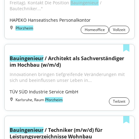
Freitag). Kontakt Die Position 
Bauingenieur
 / 
Bautechniker..."
HAPEKO Hanseatisches Personalkontor
Pforzheim
Homeoffice
Vollzeit
Bauingenieur
 / Architekt als Sachverständiger 
im Hochbau (w/m/d)
Innovationen bringen tiefgreifende Veränderungen mit 
sich und beeinflussen unser Leben in...
TÜV SÜD Industrie Service GmbH
Karlsruhe, Raum
Pforzheim
Teilzeit
Bauingenieur
 / Techniker (m/w/d) für 
Leistungsverzeichnisse Wohnbau