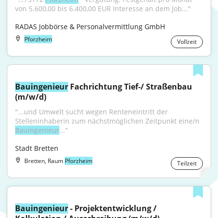
von 5.600,00 bis 6.400,00 EUR Interesse an dem Job..."
RADAS Jobbörse & Personalvermittlung GmbH
Pforzheim
Vollzeit
Bauingenieur
 Fachrichtung Tief-/ Straßenbau 
(m/w/d)
"...und Umwelt sucht wegen Renteneintritt der 
Stelleninhaberin zum nächstmöglichen Zeitpunkt eine/n 
Bauingenieur
..."
Stadt Bretten
Bretten, Raum
Pforzheim
Teilzeit
Bauingenieur
 - Projektentwicklung / 