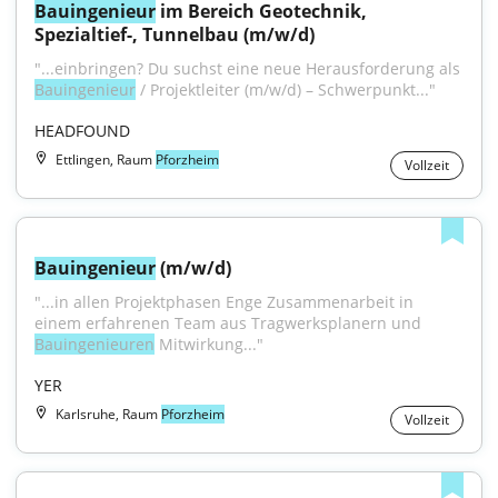
Bauingenieur
 im Bereich Geotechnik, 
Spezialtief-, Tunnelbau (m/w/d)
"...einbringen? Du suchst eine neue Herausforderung als 
Bauingenieur
 / Projektleiter (m/w/d) – Schwerpunkt..."
HEADFOUND
Ettlingen, Raum
Pforzheim
Vollzeit
Bauingenieur
 (m/w/d)
"...in allen Projektphasen Enge Zusammenarbeit in 
einem erfahrenen Team aus Tragwerksplanern und 
Bauingenieuren
 Mitwirkung..."
YER
Karlsruhe, Raum
Pforzheim
Vollzeit