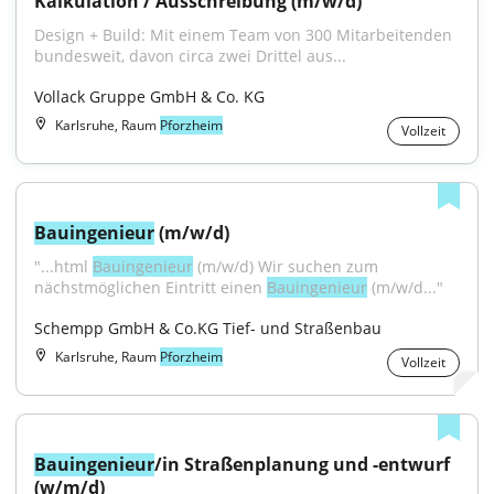
Kalkulation / Ausschreibung (m/w/d)
Design + Build: Mit einem Team von 300 Mitarbeitenden 
bundesweit, davon circa zwei Drittel aus...
Vollack Gruppe GmbH & Co. KG
Karlsruhe, Raum
Pforzheim
Vollzeit
Bauingenieur
 (m/w/d)
"...html 
Bauingenieur
 (m/w/d) Wir suchen zum 
nächstmöglichen Eintritt einen 
Bauingenieur
 (m/w/d..."
Schempp GmbH & Co.KG Tief- und Straßenbau
Karlsruhe, Raum
Pforzheim
Vollzeit
Bauingenieur
/in Straßenplanung und -entwurf 
(w/m/d)