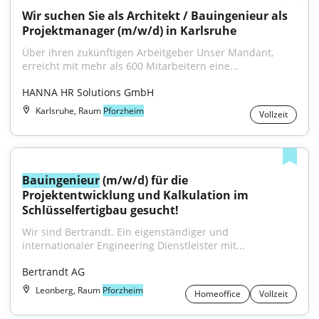
Wir suchen Sie als Architekt / Bau­ingenieur als 
Projektmanager (m/w/d) in Karlsruhe
Über ihren zukünftigen Arbeitgeber Unser Mandant, 
erreicht mit mehr als 600 Mitarbeitern eine...
HANNA HR Solutions GmbH
Karlsruhe, Raum
Pforzheim
Vollzeit
Bauingenieur
 (m/w/d) für die 
Projektentwicklung und Kalkulation im 
Schlüsselfertigbau gesucht!
Wir sind Bertrandt. Ein eigenständiger und 
internationaler Engineering Dienstleister mit...
Bertrandt AG
Leonberg, Raum
Pforzheim
Homeoffice
Vollzeit