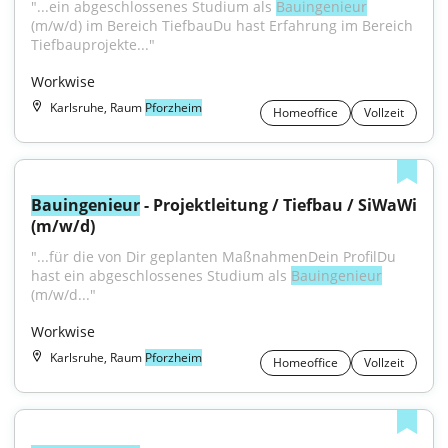
"...ein abgeschlossenes Studium als 
Bauingenieur
(m/w/d) im Bereich TiefbauDu hast Erfahrung im Bereich 
Tiefbauprojekte..."
Workwise
Karlsruhe, Raum
Pforzheim
Homeoffice
Vollzeit
Bauingenieur
 - Projektleitung / Tiefbau / SiWaWi 
(m/w/d)
"...für die von Dir geplanten MaßnahmenDein ProfilDu 
hast ein abgeschlossenes Studium als 
Bauingenieur
(m/w/d..."
Workwise
Karlsruhe, Raum
Pforzheim
Homeoffice
Vollzeit