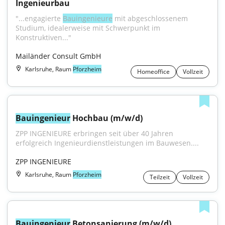
Ingenieurbau
"...engagierte 
Bauingenieure
 mit abgeschlossenem 
Studium, idealerweise mit Schwerpunkt im 
Konstruktiven..."
Mailänder Consult GmbH
Karlsruhe, Raum
Pforzheim
Homeoffice
Vollzeit
Bauingenieur
 Hochbau (m/w/d)
ZPP INGENIEURE erbringen seit über 40 Jahren 
erfolgreich Ingenieurdienstleistungen im Bauwesen....
ZPP INGENIEURE
Karlsruhe, Raum
Pforzheim
Teilzeit
Vollzeit
Bauingenieur
 Betonsanierung (m/w/d)