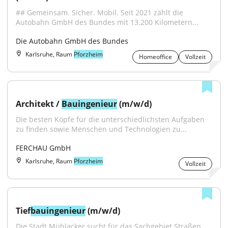
## Gemeinsam. Sicher. Mobil. Seit 2021 zählt die 
Autobahn GmbH des Bundes mit 13.200 Kilometern...
Die Autobahn GmbH des Bundes
Karlsruhe, Raum
Pforzheim
Homeoffice
Vollzeit
Architekt / 
Bauingenieur
 (m/w/d)
Die besten Köpfe für die unterschiedlichsten Aufgaben 
zu finden sowie Menschen und Technologien zu...
FERCHAU GmbH
Karlsruhe, Raum
Pforzheim
Vollzeit
Tief
bauingenieur
 (m/w/d)
Die Stadt Mühlacker sucht für das Sachgebiet Straßen 