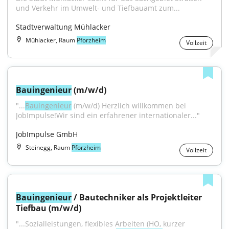
und Verkehr im Umwelt- und Tiefbauamt zum...
Stadtverwaltung Mühlacker
Mühlacker, Raum
Pforzheim
Vollzeit
Bauingenieur
 (m/w/d)
"...
Bauingenieur
 (m/w/d) Herzlich willkommen bei 
JobImpulse!Wir sind ein erfahrener internationaler..."
JobImpulse GmbH
Steinegg, Raum
Pforzheim
Vollzeit
Bauingenieur
 / Bautechniker als Projektleiter 
Tiefbau (m/w/d)
"...Sozialleistungen, flexibles Arbeiten (HO, kurzer 