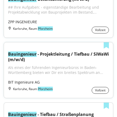
## Ihre Aufgaben: - eigenständige Bearbeitung und 
Projektabwicklung von Bauprojekten im Bestand,...
ZPP INGENIEURE
Karlsruhe, Raum
Pforzheim
Vollzeit
Bauingenieur
 - Projektleitung / Tiefbau / SiWaWi 
(m/w/d)
Als eines der führenden Ingenieurbüros in Baden-
Württemberg bieten wir Dir ein breites Spektrum an...
BIT Ingenieure AG
Karlsruhe, Raum
Pforzheim
Vollzeit
Bauingenieur
 - Tiefbau / Straßenplanung 