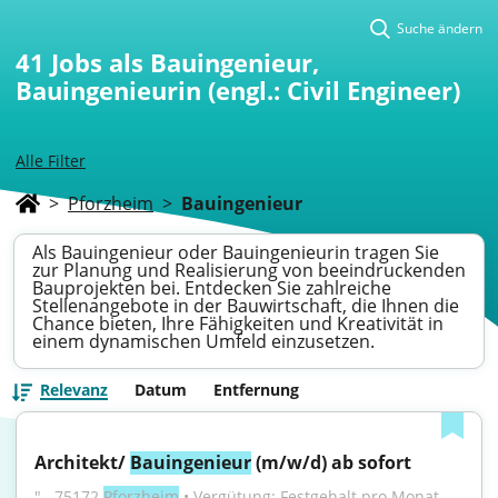
Suche ändern
41
Jobs als Bauingenieur,
Bauingenieurin (engl.: Civil Engineer)
Alle Filter
>
Pforzheim
>
Bauingenieur
Als Bauingenieur oder Bauingenieurin tragen Sie
zur Planung und Realisierung von beeindruckenden
Bauprojekten bei. Entdecken Sie zahlreiche
Stellenangebote in der Bauwirtschaft, die Ihnen die
Chance bieten, Ihre Fähigkeiten und Kreativität in
einem dynamischen Umfeld einzusetzen.
Relevanz
Datum
Entfernung
Architekt/ 
Bauingenieur
 (m/w/d) ab sofort
"...75172 
Pforzheim
 • Vergütung: Festgehalt pro Monat 