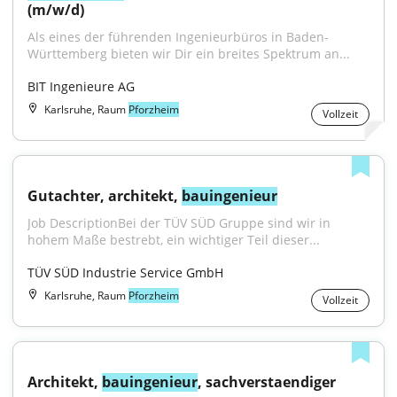
(m/w/d)
Als eines der führenden Ingenieurbüros in Baden-
Württemberg bieten wir Dir ein breites Spektrum an...
BIT Ingenieure AG
Karlsruhe, Raum
Pforzheim
Vollzeit
Gutachter, architekt, 
bauingenieur
Job DescriptionBei der TÜV SÜD Gruppe sind wir in 
hohem Maße bestrebt, ein wichtiger Teil dieser...
TÜV SÜD Industrie Service GmbH
Karlsruhe, Raum
Pforzheim
Vollzeit
Architekt, 
bauingenieur
, sachverstaendiger