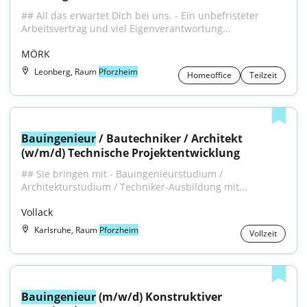
## All das erwartet Dich bei uns. - Ein unbefristeter 
Arbeitsvertrag und viel Eigenverantwortung...
MÖRK
Leonberg, Raum
Pforzheim
Homeoffice
Teilzeit
Bauingenieur
 / Bautechniker / Architekt 
(w/m/d) Technische Projektentwicklung
## Sie bringen mit - Bauingenieurstudium / 
Architekturstudium / Techniker-Ausbildung mit...
Vollack
Karlsruhe, Raum
Pforzheim
Vollzeit
Bauingenieur
 (m/w/d) Konstruktiver 