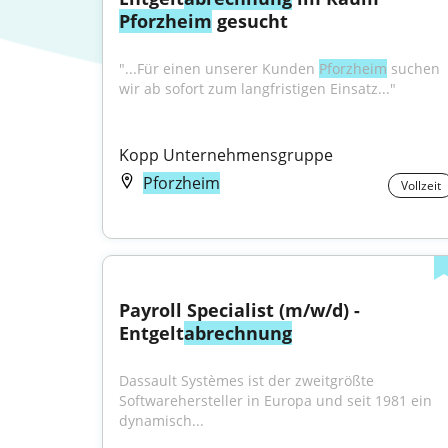
Pforzheim
 gesucht
"...Für einen unserer Kunden 
Pforzheim
 suchen 
wir ab sofort zum langfristigen Einsatz..."
Kopp Unternehmensgruppe
Pforzheim
Vollzeit
Payroll Specialist (m/w/d) - 
Entgelt
abrechnung
Dassault Systèmes ist der zweitgrößte 
Softwarehersteller in Europa und seit 1981 ein 
dynamisch...