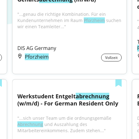
"...genau die richtige Kombination. Für ein 
Kundenunternehmen im Raum 
Pforzheim
 suchen 
wir einen Teamleiter..."
DIS AG Germany
Pforzheim
Vollzeit
Werkstudent Entgelt
abrechnung
(w/m/d) - For German Resident Only
"...sich unser Team um die ordnungsgemäße 
Abrechnung
 und Auszahlung des 
Mitarbeitereinkommens. Zudem stehen..."