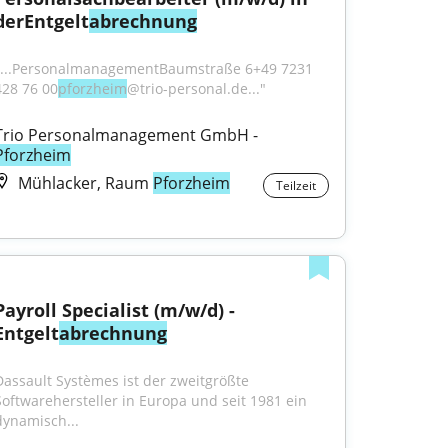
derEntgelt
abrechnung
"...PersonalmanagementBaumstraße 6+49 7231 
428 76 00
pforzheim
@trio-personal.de..."
Trio Personalmanagement GmbH - 
Pforzheim
Mühlacker, Raum
Pforzheim
Teilzeit
Payroll Specialist (m/w/d) - 
Entgelt
abrechnung
Dassault Systèmes ist der zweitgrößte 
Softwarehersteller in Europa und seit 1981 ein 
dynamisch...