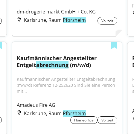
dm-drogerie markt GmbH + Co. KG
Karlsruhe, Raum
Pforzheim
Vollzeit
Kaufmännischer Angestellter 
Entgelt
abrechnung
 (m/w/d)
Kaufmännischer Angestellter Entgeltabrechnung 
(m/w/d) Referenz 12-252620 Sind Sie eine Person 
mit...
Amadeus Fire AG
Karlsruhe, Raum
Pforzheim
Homeoffice
Vollzeit