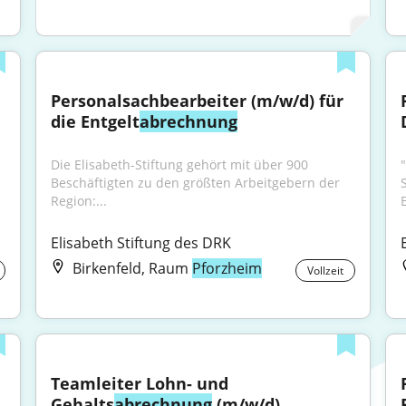
Personalsachbearbeiter (m/w/d) für 
die Entgelt
abrechnung
Die Elisabeth-Stiftung gehört mit über 900 
Beschäftigten zu den größten Arbeitgebern der 
Region:...
E
Elisabeth Stiftung des DRK
Birkenfeld, Raum
Pforzheim
Vollzeit
Teamleiter Lohn- und 
Gehalts
abrechnung
 (m/w/d)