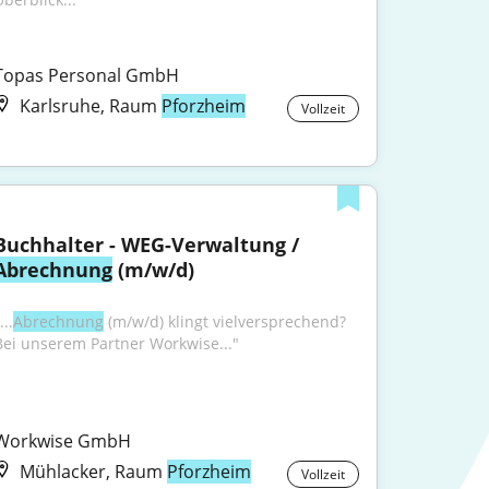
Topas Personal GmbH
Karlsruhe, Raum
Pforzheim
Vollzeit
Buchhalter - WEG-Verwaltung / 
Abrechnung
 (m/w/d)
...
Abrechnung
 (m/w/d) klingt vielversprechend? 
Bei unserem Partner Workwise..."
Workwise GmbH
Mühlacker, Raum
Pforzheim
Vollzeit