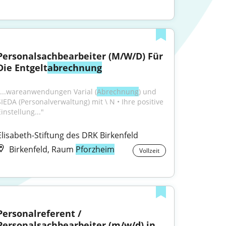
Personalsachbearbeiter (M/W/D) Für 
Die Entgelt
abrechnung
"...wareanwendungen Varial (
Abrechnung
) und 
SIEDA (Personalverwaltung) mit \ N • Ihre positive 
instellung..."
Elisabeth-Stiftung des DRK Birkenfeld
Birkenfeld, Raum
Pforzheim
Vollzeit
Personalreferent / 
Personalsachbearbeiter (m/w/d) in 