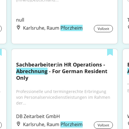
null
Karlsruhe, Raum
Pforzheim
Vollzeit
Sachbearbeiter:in HR Operations - 
Abrechnung
 - For German Resident 
Only
"
.
Professionelle und termingerechte Erbringung 
von Personalservicedienstleistungen im Rahmen 
der...
DB Zeitarbeit GmbH
Karlsruhe, Raum
Pforzheim
Vollzeit