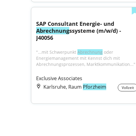
SAP Consultant Energie- und 
Abrechnung
ssysteme (m/w/d) - 
J40056
"...mit Schwerpunkt 
Abrechnung
 oder 
Energiemanagement mit Kennst dich mit 
Abrechnungsprozessen, Marktkommunikation..."
Exclusive Associates
Karlsruhe, Raum
Pforzheim
Vollzeit