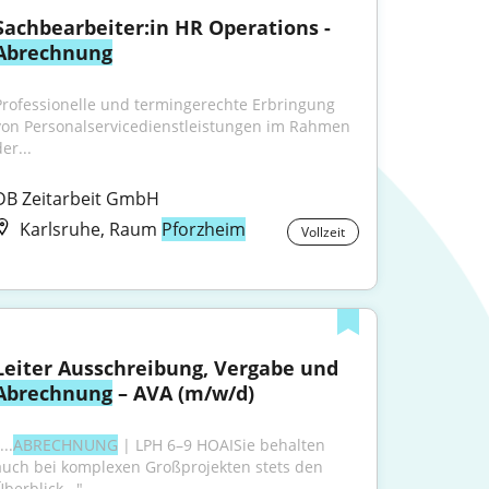
Sachbearbeiter:in HR Operations - 
Abrechnung
Professionelle und termingerechte Erbringung 
von Personalservicedienstleistungen im Rahmen 
er...
DB Zeitarbeit GmbH
Karlsruhe, Raum
Pforzheim
Vollzeit
Leiter Ausschreibung, Vergabe und 
Abrechnung
 – AVA (m/w/d)
...
ABRECHNUNG
 | LPH 6–9 HOAISie behalten 
auch bei komplexen Großprojekten stets den 
berblick..."