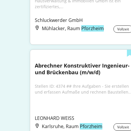
Hausverwaltung & Immobilien GmbH ist ein 
zertifiziertes,...
Schluckwerder GmbH
Mühlacker, Raum
Pforzheim
Vollzeit
Abrechner Konstruktiver Ingenieur- 
und Brückenbau (m/w/d)
Stellen ID: 4374 ## Ihre Aufgaben - Sie erstellen 
und erfassen Aufmaße und rechnen Baustellen..
LEONHARD WEISS
Karlsruhe, Raum
Pforzheim
Vollzeit