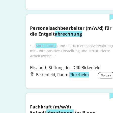
Personalsachbearbeiter (m/w/d) für 
die Entgelt
abrechnung
"...(
Abrechnung
) und SIEDA (Personalverwaltung) 
mit - Ihre positive Einstellung und strukturierte 
Arbeitsweise..."
Elisabeth-Stiftung des DRK Birkenfeld
Birkenfeld, Raum
Pforzheim
Vollzeit
Fachkraft (m/w/d) 
Entgelt
abrechnung
 im Raum 