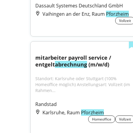
Dassault Systemes Deutschland GmbH
Vaihingen an der Enz, Raum
Pforzheim
Vollzeit
mitarbeiter payroll service / 
entgelt
abrechnung
 (m/w/d)
Standort: Karlsruhe oder Stuttgart (100% 
Homeoffice möglich) Anstellungsart: Vollzeit (im 
Rahmen...
Randstad
Karlsruhe, Raum
Pforzheim
Homeoffice
Vollzeit