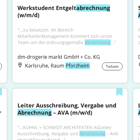
Werkstudent Entgelt
abrechnung
(w/m/d)
"...zu besetzen. Im Bereich 
MitarbeiterManagement kümmert sich unser 
Team um die ordnungsgemäße 
Abrechnung
..."
d
dm-drogerie markt GmbH + Co. KG
Karlsruhe, Raum
Pforzheim
Teilzeit
Leiter Ausschreibung, Vergabe und 
 
Abrechnung
 – AVA (m/w/d)
"...KÜHNL + SCHMIDT ARCHITEKTEN AGLeiter 
"
Ausschreibung, Vergabe und 
Abrechnung
 – AVA 
(m/w/d)Deutschland..."
Ü