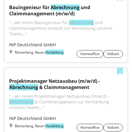
Bauingenieur für 
Abrechnung
 und 
Claimmanagement (m/w/d)
"...wir einen Bauingenieur für 
Abrechnung
 und 
Claimmanagement (m/w/d) zur Verstärkung unseres 
Teams..."
INP Deutschland GmbH
Römerberg, Raum
Heidelberg
Homeoffice
Vollzeit
Projektmanager Netzausbau (m/w/d) - 
Abrechnung
 & Claimmanagement
"...wir einen Projektmanager Netzausbau (m/w/d) – 
Abrechnung
 & Claimmanagement zur Verstärkung 
unseres Teams..."
INP Deutschland GmbH
Römerberg, Raum
Heidelberg
Homeoffice
Vollzeit