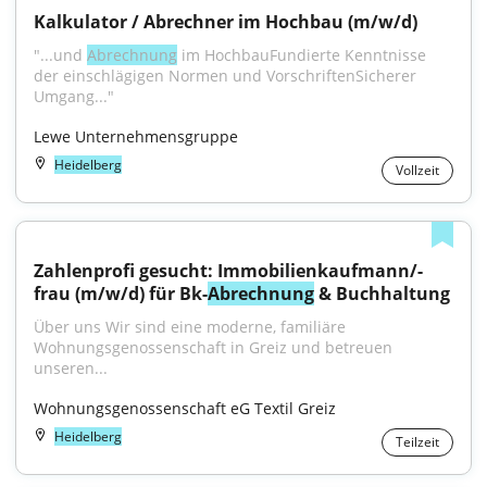
Kalkulator / Abrechner im Hochbau (m/w/d)
"...und 
Abrechnung
 im HochbauFundierte Kenntnisse 
der einschlägigen Normen und VorschriftenSicherer 
Umgang..."
Lewe Unternehmensgruppe
Heidelberg
Vollzeit
Zahlenprofi gesucht: Immobilienkaufmann/-
frau (m/w/d) für Bk-
Abrechnung
 & Buchhaltung
Über uns Wir sind eine moderne, familiäre 
Wohnungsgenossenschaft in Greiz und betreuen 
unseren...
Wohnungsgenossenschaft eG Textil Greiz
Heidelberg
Teilzeit