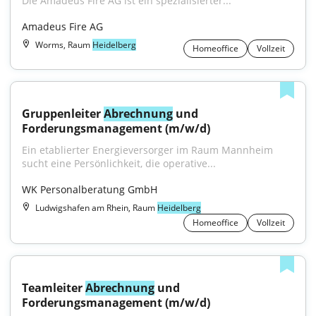
Die Amadeus Fire AG ist ein spezialisierter..."
Amadeus Fire AG
Worms, Raum
Heidelberg
Homeoffice
Vollzeit
Gruppenleiter 
Abrechnung
 und 
Forderungsmanagement (m/w/d)
Ein etablierter Energieversorger im Raum Mannheim 
sucht eine Persönlichkeit, die operative...
WK Personalberatung GmbH
Ludwigshafen am Rhein, Raum
Heidelberg
Homeoffice
Vollzeit
Teamleiter 
Abrechnung
 und 
Forderungsmanagement (m/w/d)