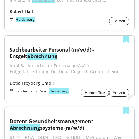
Robert Half
Heidelberg
Teilzeit
Sachbearbeiter Personal (m/w/d) - 
Entgelt
abrechnung
html Sachbearbeiter Personal (m/w/d) – 
Entgeltabrechnung Die Detia Degesch Group ist eine...
Detia Freyberg GmbH
Laudenbach, Raum
Heidelberg
Homeoffice
Vollzeit
Dozent Gesundheitsmanagement 
Abrechnung
ssysteme (m/w/d)
IU INTERNATIONALE HOCHSCHULE - MyStudium - Weil 