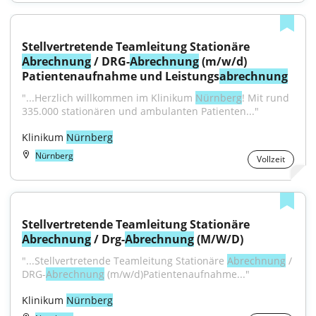
Stellvertretende Teamleitung Stationäre 
Abrechnung
 / DRG-
Abrechnung
 (m/w/d) 
Patientenaufnahme und Leistungs
abrechnung
"...Herzlich willkommen im Klinikum 
Nürnberg
! Mit rund 
335.000 stationären und ambulanten Patienten..."
Klinikum 
Nürnberg
Nürnberg
Vollzeit
Stellvertretende Teamleitung Stationäre 
Abrechnung
 / Drg-
Abrechnung
 (M/W/D)
"...Stellvertretende Teamleitung Stationäre 
Abrechnung
 / 
DRG-
Abrechnung
 (m/w/d)Patientenaufnahme..."
Klinikum 
Nürnberg