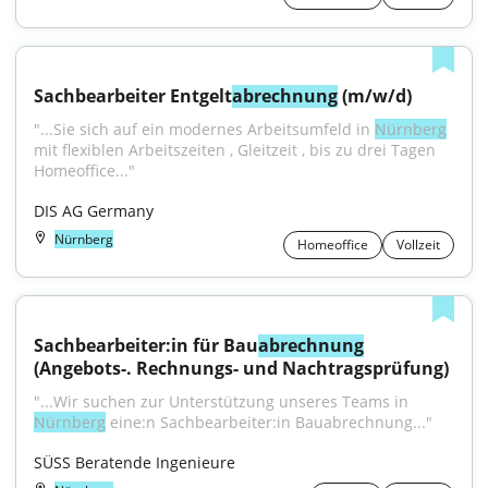
Sachbearbeiter Entgelt
abrechnung
 (m/w/d)
"...Sie sich auf ein modernes Arbeitsumfeld in 
Nürnberg
mit flexiblen Arbeitszeiten , Gleitzeit , bis zu drei Tagen 
Homeoffice..."
DIS AG Germany
Nürnberg
Homeoffice
Vollzeit
Sachbearbeiter:in für Bau
abrechnung
(Angebots-. Rechnungs- und Nachtragsprüfung)
"...Wir suchen zur Unterstützung unseres Teams in 
Nürnberg
 eine:n Sachbearbeiter:in Bauabrechnung..."
SÜSS Beratende Ingenieure