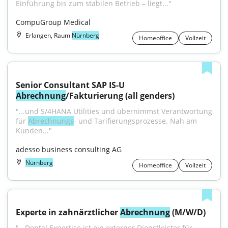
Einführung bis zum stabilen Betrieb – liegt..."
CompuGroup Medical
Erlangen, Raum
Nürnberg
Homeoffice
Vollzeit
Senior Consultant SAP IS-U 
Abrechnung
/Fakturierung (all genders)
"...und S/4HANA Utilities und übernimmst Verantwortung 
für 
Abrechnungs
- und Tarifierungsprozesse. Nah am 
Kunden..."
adesso business consulting AG
Nürnberg
Homeoffice
Vollzeit
Experte in zahnärztlicher 
Abrechnung
 (M/W/D)
"...Dental Expertise ist ein externer Dienstleister für 