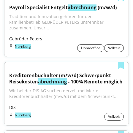
Payroll Specialist Entgelt
abrechnung
 (m/w/d)
Tradition und Innovation gehören für den 
Familienbetrieb GEBRÜDER PETERS untrennbar 
zusammen. Unser...
Gebrüder Peters
Nürnberg
Homeoffice
Vollzeit
Kreditorenbuchalter (m/w/d) Schwerpunkt 
Reisekosten
abrechnung
 - 100% Remote möglich
Wir bei der DIS AG suchen derzeit motivierte 
Kreditorenbuchhalter (m/w/d) mit dem Schwerpunkt...
DIS
Nürnberg
Vollzeit