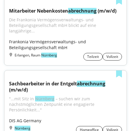
Mitarbeiter Nebenkosten
abrechnung
 (m/w/d)
Die Frankonia Vermögensverwaltungs- und 
Beteiligungsgesellschaft mbH blickt auf eine 
langjährige...
Frankonia Vermögensverwaltungs- und 
Beteiligungsgesellschaft mbH
Erlangen, Raum
Nürnberg
Teilzeit
Vollzeit
Sachbearbeiter in der Entgelt
abrechnung
(m/w/d)
"...mit Sitz in 
Nürnberg
 – suchen wir zum 
nächstmöglichen Zeitpunkt eine engagierte 
Persönlichkeit..."
DIS AG Germany
Nürnberg
Homeoffice
Vollzeit