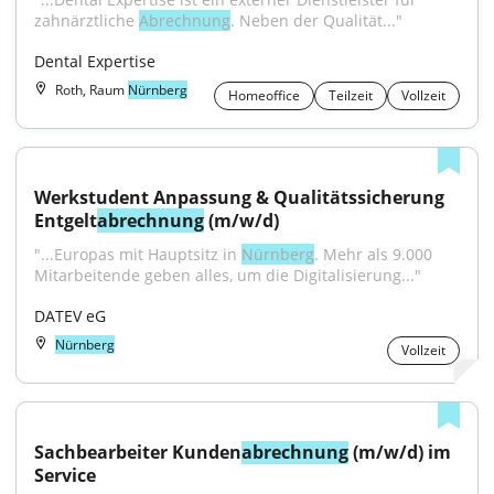
zahnärztliche 
Abrechnung
. Neben der Qualität..."
Dental Expertise
Roth, Raum
Nürnberg
Homeoffice
Teilzeit
Vollzeit
Werkstudent Anpassung & Qualitätssicherung 
Entgelt
abrechnung
 (m/w/d)
"...Europas mit Hauptsitz in 
Nürnberg
. Mehr als 9.000 
Mitarbeitende geben alles, um die Digitalisierung..."
DATEV eG
Nürnberg
Vollzeit
Sachbearbeiter Kunden
abrechnung
 (m/w/d) im 
Service