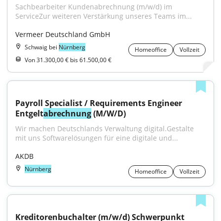
Sachbearbeiter Kundenabrechnung (m/w/d) im 
ServiceZur weiteren Verstärkung unseres Teams im...
Vermeer Deutschland GmbH
Schwaig bei
Nürnberg
Homeoffice
Vollzeit
Von 31.300,00 € bis 61.500,00 €
Payroll Specialist / Requirements Engineer 
Entgelt
abrechnung
 (M/W/D)
Wir machen Deutschlands Verwaltung digital.Gestalte 
mit uns Softwarelösungen für eine digitale und...
AKDB
Nürnberg
Homeoffice
Vollzeit
Kreditorenbuchalter (m/w/d) Schwerpunkt 