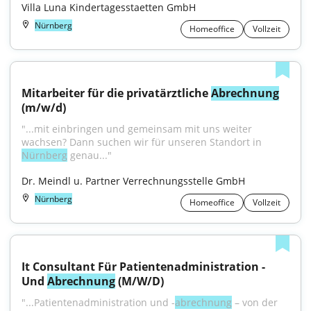
Villa Luna Kindertagesstaetten GmbH
Nürnberg
Homeoffice
Vollzeit
Mitarbeiter für die privatärztliche 
Abrechnung
(m/w/d)
"...mit einbringen und gemeinsam mit uns weiter 
wachsen? Dann suchen wir für unseren Standort in 
Nürnberg
 genau..."
Dr. Meindl u. Partner Verrechnungsstelle GmbH
Nürnberg
Homeoffice
Vollzeit
It Consultant Für Patientenadministration - 
Und 
Abrechnung
 (M/W/D)
"...Patientenadministration und -
abrechnung
 – von der 