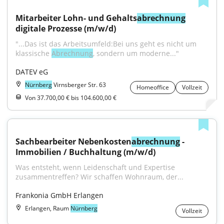
Mitarbeiter Lohn- und Gehalts
abrechnung
digitale Prozesse (m/w/d)
"...Das ist das Arbeitsumfeld:Bei uns geht es nicht um 
klassische 
Abrechnung
, sondern um moderne..."
DATEV eG
Nürnberg
Virnsberger Str. 63
Homeoffice
Vollzeit
Von 37.700,00 € bis 104.600,00 €
Sachbearbeiter Nebenkosten
abrechnung
 - 
Immobilien / Buchhaltung (m/w/d)
Was entsteht, wenn Leidenschaft und Expertise 
zusammentreffen? Wir schaffen Wohnraum, der...
Frankonia GmbH Erlangen
Erlangen, Raum
Nürnberg
Vollzeit