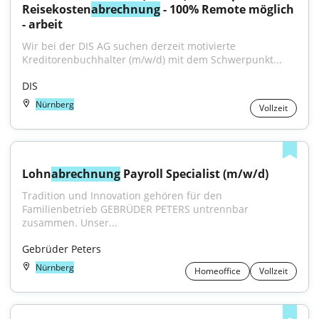
Reisekosten
abrechnung
 - 100% Remote möglich 
- arbeit
Wir bei der DIS AG suchen derzeit motivierte 
Kreditorenbuchhalter (m/w/d) mit dem Schwerpunkt...
DIS
Nürnberg
Vollzeit
Lohn
abrechnung
 Payroll Specialist (m/w/d)
Tradition und Innovation gehören für den 
Familienbetrieb GEBRÜDER PETERS untrennbar 
zusammen. Unser...
Gebrüder Peters
Nürnberg
Homeoffice
Vollzeit