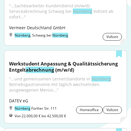
"...Sachbearbeiter Kundendienst (m/w/d) 
Serviceabrechnung Schwaig bei 
Nürnberg
 Vollzeit ab 
sofort..."
Vermeer Deutschland GmbH
Nürnberg
, Schwaig bei
Nürnberg
Vollzeit
Werkstudent Anpassung & Qualitätssicherung 
Entgelt
abrechnung
 (m/w/d)
"...und gemeinsamen LernenStandorte in 
Nürnberg
: 
Betriebsgastronomie mit täglich wechselnden, 
ausgewogenen Menüs..."
DATEV eG
Nürnberg
Fürther Str. 111
Homeoffice
Vollzeit
Von 22.000,00 € bis 42.500,00 €