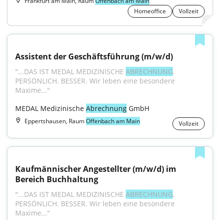
Frankfurt am Main, Raum
Offenbach am Main
Homeoffice
Vollzeit
Assistent der Geschäftsführung (m/w/d)
"...DAS IST MEDAL MEDIZINISCHE 
ABRECHNUNG
. 
PERSÖNLICH. BESSER. Wir leben eine besondere 
Maxime..."
MEDAL Medizinische 
Abrechnung
 GmbH
Eppertshausen, Raum
Offenbach am Main
Vollzeit
Kaufmännischer Angestellter (m/w/d) im 
Bereich Buchhaltung
"...DAS IST MEDAL MEDIZINISCHE 
ABRECHNUNG
. 
PERSÖNLICH. BESSER. Wir leben eine besondere 
Maxime..."