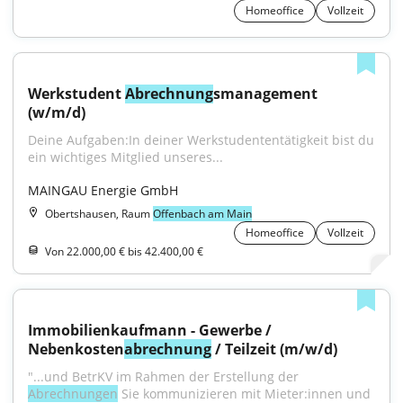
Homeoffice
Vollzeit
Werkstudent 
Abrechnung
smanagement 
(w/m/d)
Deine Aufgaben:In deiner Werkstudententätigkeit bist du 
ein wichtiges Mitglied unseres...
MAINGAU Energie GmbH
Obertshausen, Raum
Offenbach am Main
Homeoffice
Vollzeit
Von 22.000,00 € bis 42.400,00 €
Immobilienkaufmann - Gewerbe / 
Nebenkosten
abrechnung
 / Teilzeit (m/w/d)
"...und BetrKV im Rahmen der Erstellung der 
Abrechnungen
 Sie kommunizieren mit Mieter:innen und 