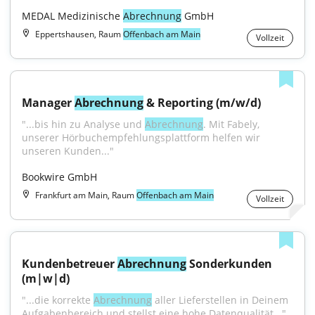
MEDAL Medizinische 
Abrechnung
 GmbH
Eppertshausen, Raum
Offenbach am Main
Vollzeit
Manager 
Abrechnung
 & Reporting (m/w/d)
"...bis hin zu Analyse und 
Abrechnung
. Mit Fabely, 
unserer Hörbuchempfehlungsplattform helfen wir 
unseren Kunden..."
Bookwire GmbH
Frankfurt am Main, Raum
Offenbach am Main
Vollzeit
Kundenbetreuer 
Abrechnung
 Sonderkunden 
(m|w|d)
"...die korrekte 
Abrechnung
 aller Lieferstellen in Deinem 
Aufgabenbereich und stellst eine hohe Datenqualität..."