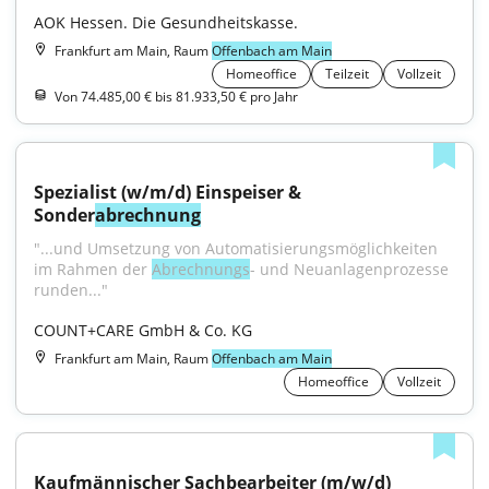
AOK Hessen. Die Gesundheitskasse.
Frankfurt am Main, Raum
Offenbach am Main
Homeoffice
Teilzeit
Vollzeit
Von 74.485,00 € bis 81.933,50 € pro Jahr
Spezialist (w/m/d) Einspeiser & 
Sonder
abrechnung
"...und Umsetzung von Automatisierungsmöglichkeiten 
im Rahmen der 
Abrechnungs
- und Neuanlagenprozesse 
runden..."
COUNT+CARE GmbH & Co. KG
Frankfurt am Main, Raum
Offenbach am Main
Homeoffice
Vollzeit
Kaufmännischer Sachbearbeiter (m/w/d) 