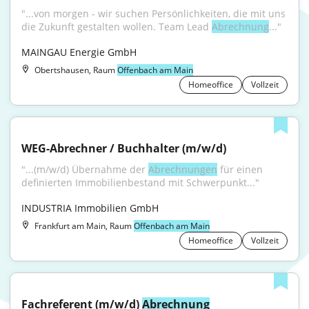
"...von morgen - wir suchen Persönlichkeiten, die mit uns 
die Zukunft gestalten wollen. Team Lead 
Abrechnung
..."
MAINGAU Energie GmbH
Obertshausen, Raum
Offenbach am Main
Homeoffice
Vollzeit
WEG-Abrechner / Buchhalter (m/w/d)
"...(m/w/d) Übernahme der 
Abrechnungen
 für einen 
definierten Immobilienbestand mit Schwerpunkt..."
INDUSTRIA Immobilien GmbH
Frankfurt am Main, Raum
Offenbach am Main
Homeoffice
Vollzeit
Fachreferent (m/w/d) 
Abrechnung