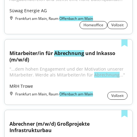
Süwag Energie AG
Frankfurt am Main, Raum
Offenbach am Main
Homeoffice
Vollzeit
Mitarbeiter/in für 
Abrechnung
 und Inkasso 
(m/w/d)
"...dem hohen Engagement und der Motivation unserer 
Mitarbeiter. Werde als Mitarbeiter/in für 
Abrechnung
..."
MRH Trowe
Frankfurt am Main, Raum
Offenbach am Main
Vollzeit
Abrechner (m/w/d) Großprojekte 
Infrastrukturbau