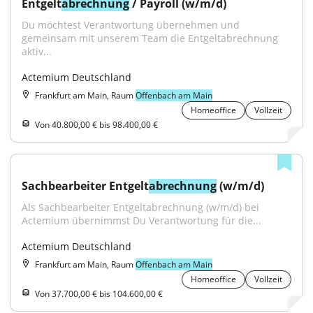
Entgelt
abrechnung
 / Payroll (w/m/d)
Du möchtest Verantwortung übernehmen und 
gemeinsam mit unserem Team die Entgeltabrechnung 
aktiv...
Actemium Deutschland
Frankfurt am Main, Raum
Offenbach am Main
Homeoffice
Vollzeit
Von 40.800,00 € bis 98.400,00 €
Sachbearbeiter Entgelt
abrechnung
 (w/m/d)
Als Sachbearbeiter Entgeltabrechnung (w/m/d) bei 
Actemium übernimmst Du Verantwortung für die...
Actemium Deutschland
Frankfurt am Main, Raum
Offenbach am Main
Homeoffice
Vollzeit
Von 37.700,00 € bis 104.600,00 €