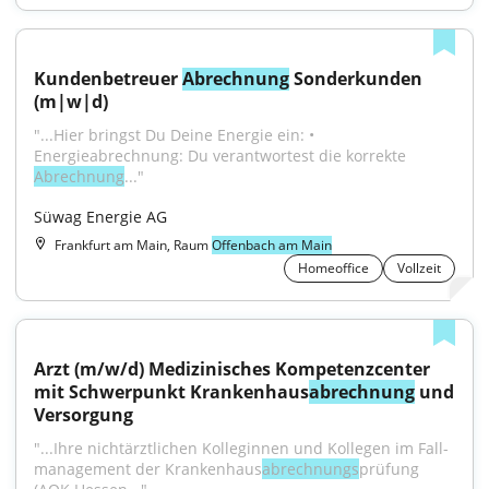
Kundenbetreuer 
Abrechnung
 Sonderkunden 
(m|w|d)
"...Hier bringst Du Deine Energie ein: • 
Energieabrechnung: Du verantwortest die korrekte 
Abrechnung
..."
Süwag Energie AG
Frankfurt am Main, Raum
Offenbach am Main
Homeoffice
Vollzeit
Arzt (m/w/d) Medizinisches Kompetenzcenter 
mit Schwerpunkt Krankenhaus
abrechnung
 und 
Versorgung
"...Ihre nicht­ärzt­lichen Kolleginnen und Kollegen im Fall­
management der Kranken­haus­
abrechnungs
­prüfung 