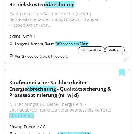
Betriebskosten
abrechnung
Kaufmännischer Sachbearbeiter (m/w/d) 
BetriebskostenabrechnungEinsatzort:Langen 
(Hessen)Art(en) der...
avanti GmbH
Langen (Hessen), Raum
Offenbach am Main
Homeoffice
Vollzeit
Von 27.600,00 € bis 64.100,00 €
Kaufmännischer Sachbearbeiter 
Energie
abrechnung
 - Qualitätssicherung & 
Prozessoptimierung (m|w|d)
"...Hier bringst Du Deine Energie ein: • 
Energieabrechnung: Du verantwortest die korrekte 
Abrechnung
..."
Süwag Energie AG