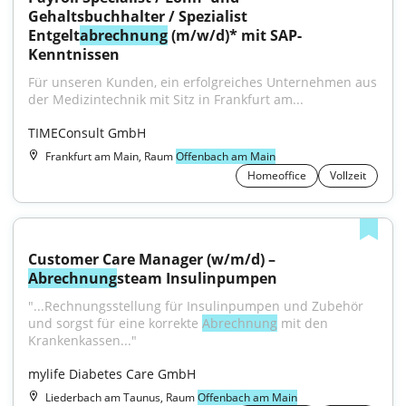
Gehaltsbuchhalter / Spezialist 
Entgelt
abrechnung
 (m/w/d)* mit SAP-
Kenntnissen
Für unseren Kunden, ein erfolgreiches Unternehmen aus 
der Medizintechnik mit Sitz in Frankfurt am...
TIMEConsult GmbH
Frankfurt am Main, Raum
Offenbach am Main
Homeoffice
Vollzeit
Customer Care Manager (w/m/d) – 
Abrechnung
steam Insulinpumpen
"...Rechnungsstellung für Insulinpumpen und Zubehör 
und sorgst für eine korrekte 
Abrechnung
 mit den 
Krankenkassen..."
mylife Diabetes Care GmbH
Liederbach am Taunus, Raum
Offenbach am Main