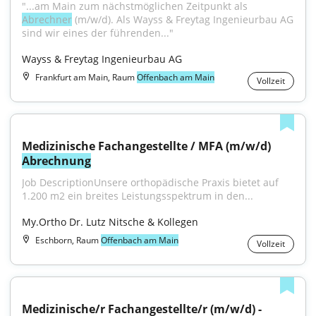
"...am Main zum nächstmöglichen Zeitpunkt als 
Abrechner
 (m/w/d). Als Wayss & Freytag Ingenieurbau AG 
sind wir eines der führenden..."
Wayss & Freytag Ingenieurbau AG
Frankfurt am Main, Raum
Offenbach am Main
Vollzeit
Medizinische Fachangestellte / MFA (m/w/d) 
Abrechnung
Job DescriptionUnsere orthopädische Praxis bietet auf 
1.200 m2 ein breites Leistungsspektrum in den...
My.Ortho Dr. Lutz Nitsche & Kollegen
Eschborn, Raum
Offenbach am Main
Vollzeit
Medizinische/r Fachangestellte/r (m/w/d) - 