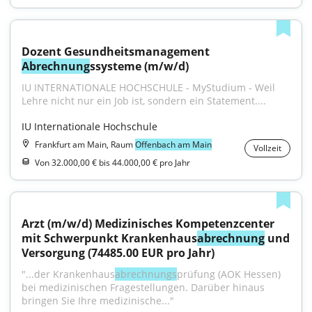
Dozent Gesundheitsmanagement 
Abrechnung
ssysteme (m/w/d)
IU INTERNATIONALE HOCHSCHULE - MyStudium - Weil 
Lehre nicht nur ein Job ist, sondern ein Statement....
IU Internationale Hochschule
Frankfurt am Main, Raum
Offenbach am Main
Vollzeit
Von 32.000,00 € bis 44.000,00 € pro Jahr
Arzt (m/w/d) Medizinisches Kompetenzcenter 
mit Schwerpunkt Krankenhaus
abrechnung
 und 
Versorgung (74485.00 EUR pro Jahr)
"...der Kranken­haus­
abrechnungs
­prüfung (AOK Hessen) 
bei medizinischen Frage­stellungen. Darüber hinaus 
bringen Sie Ihre medizinische..."