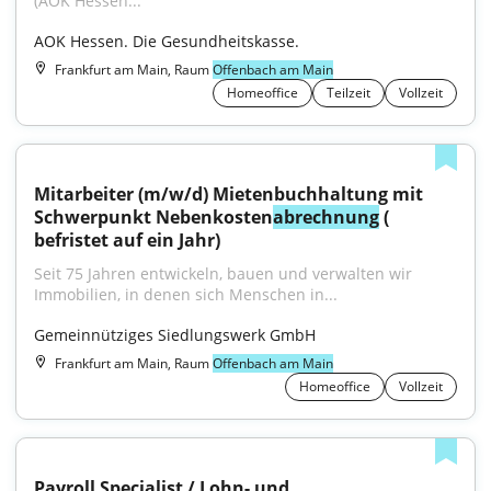
(AOK Hessen..."
AOK Hessen. Die Gesundheitskasse.
Frankfurt am Main, Raum
Offenbach am Main
Homeoffice
Teilzeit
Vollzeit
Mitarbeiter (m/w/d) Mietenbuchhaltung mit 
Schwerpunkt Nebenkosten
abrechnung
 ( 
befristet auf ein Jahr)
Seit 75 Jahren entwickeln, bauen und verwalten wir 
Immobilien, in denen sich Menschen in...
Gemeinnütziges Siedlungswerk GmbH
Frankfurt am Main, Raum
Offenbach am Main
Homeoffice
Vollzeit
Payroll Specialist / Lohn- und 