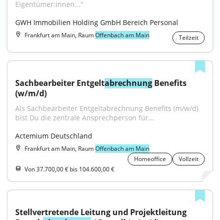
Eigentümer:innen..."
GWH Immobilien Holding GmbH Bereich Personal
Frankfurt am Main, Raum
Offenbach am Main
Teilzeit
Sachbearbeiter Entgelt
abrechnung
 Benefits 
(w/m/d)
Als Sachbearbeiter Entgeltabrechnung Benefits (m/w/d) 
bist Du die zentrale Ansprechperson für...
Actemium Deutschland
Frankfurt am Main, Raum
Offenbach am Main
Homeoffice
Vollzeit
Von 37.700,00 € bis 104.600,00 €
Stellvertretende Leitung und Projektleitung 