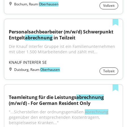
Bochum, Raum
Oberhausen
Vollzeit
Personalsachbearbeiter (m/w/d) Schwerpunkt 
Entgelt
abrechnung
 in Teilzeit
Die Knauf Interfer Gruppe ist ein Familienunternehmen 
mit über 1.500 Mitarbeitenden und zählt mit...
KNAUF INTERFER SE
Duisburg, Raum
Oberhausen
Teilzeit
Teamleitung für die Leistungs
abrechnung
(m/w/d) - For German Resident Only
"...Sicherstellen der ordnungsgemäßen 
Abrechnung
gegenüber den entsprechenden Kostenträgern, 
beispielsweise Kranken..."