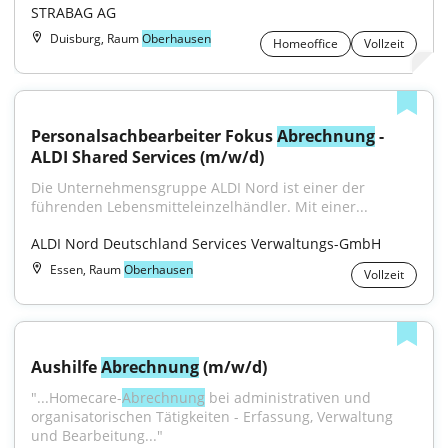
STRABAG AG
Duisburg, Raum
Oberhausen
Homeoffice
Vollzeit
Personalsachbearbeiter Fokus 
Abrechnung
 - 
ALDI Shared Services (m/w/d)
Die Unternehmensgruppe ALDI Nord ist einer der 
führenden Lebensmitteleinzelhändler. Mit einer...
ALDI Nord Deutschland Services Verwaltungs-GmbH
Essen, Raum
Oberhausen
Vollzeit
Aushilfe 
Abrechnung
 (m/w/d)
"...Homecare-
Abrechnung
 bei administrativen und 
organisatorischen Tätigkeiten - Erfassung, Verwaltung 
und Bearbeitung..."