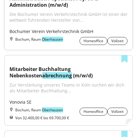
Administration (m/w/d)
Die Bochumer Verein Verkehrstechnik GmbH ist einer der 
weltweit führenden Hersteller von...
Bochumer Verein Verkehrstechnik GmbH
Bochum, Raum
Oberhausen
Homeoffice
Vollzeit
Mitarbeiter Buchhaltung 
Nebenkosten
abrechnung
 (m/w/d)
Zur Verstärkung unseres Teams in Köln suchen wir dich 
als Mitarbeiter Buchhaltung...
Vonovia SE
Bochum, Raum
Oberhausen
Homeoffice
Vollzeit
Von 32.400,00 € bis 69.700,00 €