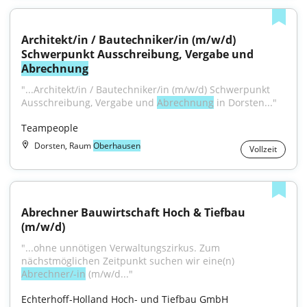
Architekt/in / Bautechniker/in (m/w/d) 
Schwerpunkt Ausschreibung, Vergabe und 
Abrechnung
"...Architekt/in / Bautechniker/in (m/w/d) Schwerpunkt 
Ausschreibung, Vergabe und 
Abrechnung
 in Dorsten..."
Teampeople
Dorsten, Raum
Oberhausen
Vollzeit
Abrechner Bauwirtschaft Hoch & Tiefbau 
(m/w/d)
"...ohne unnötigen Verwaltungszirkus. Zum 
nächstmöglichen Zeitpunkt suchen wir eine(n) 
Abrechner/-in
 (m/w/d..."
Echterhoff-Holland Hoch- und Tiefbau GmbH