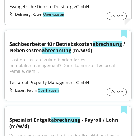
Evangelische Dienste Duisburg gGmbH
Duisburg, Raum
Oberhausen
Vollzeit
Sachbearbeiter für Betriebskosten
abrechnung
 / 
Nebenkosten
abrechnung
 (m/w/d)
Hast du Lust auf zukunftsorientiertes 
Immobilienmanagement? Dann komm zur Tectareal-
Familie, dem...
Tectareal Property Management GmbH
Essen, Raum
Oberhausen
Vollzeit
Spezialist Entgelt
abrechnung
 - Payroll / Lohn 
(m/w/d)
Wir sind ein europaweit führender Projektdienstleister 