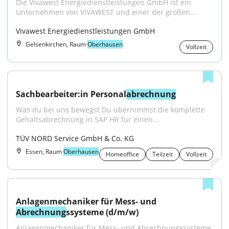
Die Vivawest Energiedienstleistungen GmbH ist ein 
Unternehmen von VIVAWEST und einer der großen...
Vivawest Energiedienstleistungen GmbH
Gelsenkirchen, Raum
Oberhausen
Vollzeit
Sachbearbeiter:in Personal
abrechnung
Was du bei uns bewegst Du übernimmst die komplette 
Gehaltsabrechnung in SAP HR für einen...
TÜV NORD Service GmbH & Co. KG
Essen, Raum
Oberhausen
Homeoffice
Teilzeit
Vollzeit
Anlagenmechaniker für Mess- und 
Abrechnung
ssysteme (d/m/w)
Anlagenmechaniker für Mess- und Abrechnungssysteme 