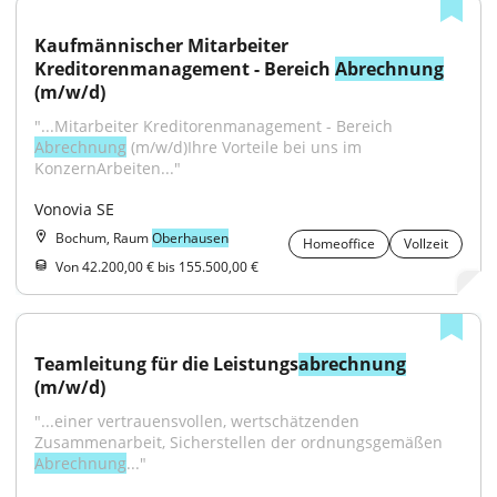
Kaufmännischer Mitarbeiter 
Kreditorenmanagement - Bereich 
Abrechnung
(m/w/d)
"...Mitarbeiter Kreditorenmanagement - Bereich 
Abrechnung
 (m/w/d)Ihre Vorteile bei uns im 
KonzernArbeiten..."
Vonovia SE
Bochum, Raum
Oberhausen
Homeoffice
Vollzeit
Von 42.200,00 € bis 155.500,00 €
Teamleitung für die Leistungs
abrechnung
(m/w/d)
"...einer vertrauensvollen, wertschätzenden 
Zusammenarbeit, Sicherstellen der ordnungsgemäßen 
Abrechnung
..."