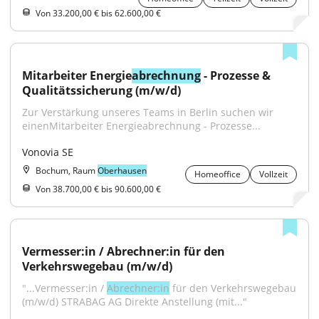
Von 33.200,00 € bis 62.600,00 €
Mitarbeiter Energie
abrechnung
 - Prozesse & 
Qualitätssicherung (m/w/d)
Zur Verstärkung unseres Teams in Berlin suchen wir 
einenMitarbeiter Energieabrechnung - Prozesse...
Vonovia SE
Bochum, Raum
Oberhausen
Homeoffice
Vollzeit
Von 38.700,00 € bis 90.600,00 €
Vermesser:in / Abrechner:in für den 
Verkehrswegebau (m/w/d)
"...Vermesser:in / 
Abrechner:in
 für den Verkehrswegebau 
(m/w/d) STRABAG AG Direkte Anstellung (mit..."