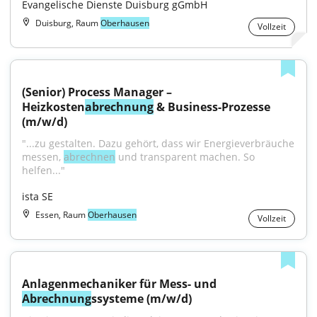
Evangelische Dienste Duisburg gGmbH
Duisburg, Raum
Oberhausen
Vollzeit
(Senior) Process Manager – 
Heizkosten
abrechnung
 & Business-Prozesse 
(m/w/d)
"...zu ge­stalten. Dazu ge­hört, dass wir Energie­ver­bräuche 
messen, 
ab­rechnen
 und trans­parent machen. So 
helfen..."
ista SE
Essen, Raum
Oberhausen
Vollzeit
Anlagenmechaniker für Mess- und 
Abrechnung
ssysteme (m/w/d)