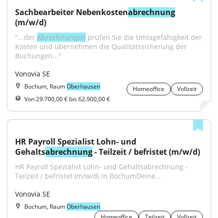
Sachbearbeiter Nebenkosten
abrechnung
(m/w/d)
"...der 
Abrechnungen
 prüfen Sie die Umlagefähigkeit der 
Kosten und übernehmen die Qualitätssicherung der 
Buchungen..."
Vonovia SE
Bochum, Raum
Oberhausen
Homeoffice
Vollzeit
Von 29.700,00 € bis 62.900,00 €
HR Payroll Spezialist Lohn- und 
Gehalts
abrechnung
 - Teilzeit / befristet (m/w/d)
HR Payroll Spezialist Lohn- und Gehaltsabrechnung - 
Teilzeit / befristet (m/w/d) in BochumDeine...
Vonovia SE
Bochum, Raum
Oberhausen
Homeoffice
Teilzeit
Vollzeit