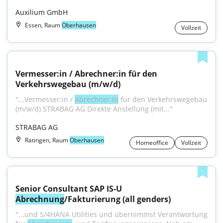
Auxilium GmbH
Essen, Raum
Oberhausen
Vollzeit
Vermesser:in / Abrechner:in für den 
Verkehrswegebau (m/w/d)
"...Vermesser:in / 
Abrechner:in
 für den Verkehrswegebau 
(m/w/d) STRABAG AG Direkte Anstellung (mit..."
STRABAG AG
Ratingen, Raum
Oberhausen
Homeoffice
Vollzeit
Senior Consultant SAP IS-U 
Abrechnung
/Fakturierung (all genders)
"...und S/4HANA Utilities und übernimmst Verantwortung 