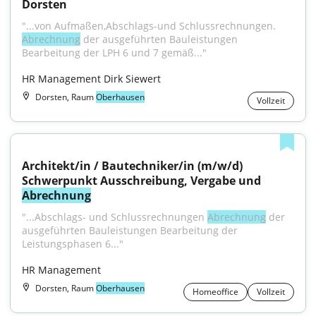
Dorsten
"...von Aufmaßen,Abschlags-und Schlussrechnungen. 
Abrechnung
 der ausgeführten Bauleistungen 
Bearbeitung der LPH 6 und 7 gemäß..."
HR Management Dirk Siewert
Dorsten, Raum
Oberhausen
Vollzeit
Architekt/in / Bautechniker/in (m/w/d) 
Schwerpunkt Ausschreibung, Vergabe und 
Abrechnung
"...Abschlags- und Schlussrechnungen 
Abrechnung
 der 
ausgeführten Bauleistungen Bearbeitung der 
Leistungsphasen 6..."
HR Management
Dorsten, Raum
Oberhausen
Homeoffice
Vollzeit