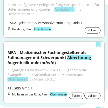
"...Ihre Aufgaben: • Belegsprüfung • Ansprechpartner für 
Unternehmen und Kunden • 
Abrechnung
 mit 
Dienstleistern..."
RADAS Jobbörse & Personalvermittlung GmbH
Duisburg, Raum
Oberhausen
Vollzeit
MFA – Medizinischer Fachangestellter als 
Fallmanager mit Schwerpunkt 
Abrechnung
Augenheilkunde (m/w/d)
"...@Ategris.Arbeitswelt Zur ATEGRIS gehören die 
Evangelischen Krankenhäuser in Mülheim und 
Oberhausen
 (EKM und EKO..."
ATEGRIS GmbH
Mülheim an der Ruhr, Raum
Oberhausen
Teilzeit
Vollzeit