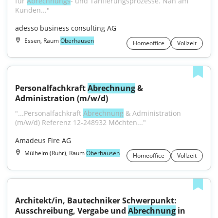
für 
Abrechnungs
- und Tarifierungsprozesse. Nah am 
Kunden..."
adesso business consulting AG
Essen, Raum
Oberhausen
Homeoffice
Vollzeit
Personalfachkraft 
Abrechnung
 & 
Administration (m/w/d)
"...Personalfachkraft 
Abrechnung
 & Administration 
(m/w/d) Referenz 12-248932 Möchten..."
Amadeus Fire AG
Mülheim (Ruhr), Raum
Oberhausen
Homeoffice
Vollzeit
Architekt/in, Bautechniker Schwerpunkt: 
Ausschreibung, Vergabe und 
Abrechnung
 in 