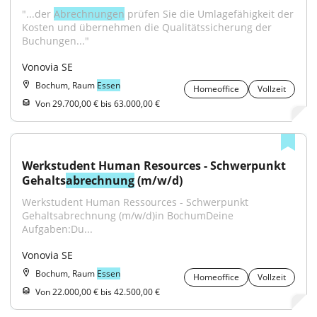
"...der 
Abrechnungen
 prüfen Sie die Umlagefähigkeit der 
Kosten und übernehmen die Qualitätssicherung der 
Buchungen..."
Vonovia SE
Bochum, Raum
Essen
Homeoffice
Vollzeit
Von 29.700,00 € bis 63.000,00 €
Werkstudent Human Resources - Schwerpunkt 
Gehalts
abrechnung
 (m/w/d)
Werkstudent Human Ressources - Schwerpunkt 
Gehaltsabrechnung (m/w/d)in BochumDeine 
Aufgaben:Du...
Vonovia SE
Bochum, Raum
Essen
Homeoffice
Vollzeit
Von 22.000,00 € bis 42.500,00 €