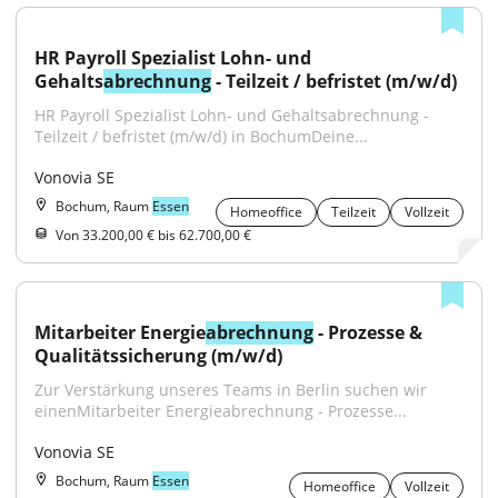
HR Payroll Spezialist Lohn- und 
Gehalts
abrechnung
 - Teilzeit / befristet (m/w/d)
HR Payroll Spezialist Lohn- und Gehaltsabrechnung - 
Teilzeit / befristet (m/w/d) in BochumDeine...
Vonovia SE
Bochum, Raum
Essen
Homeoffice
Teilzeit
Vollzeit
Von 33.200,00 € bis 62.700,00 €
Mitarbeiter Energie
abrechnung
 - Prozesse & 
Qualitätssicherung (m/w/d)
Zur Verstärkung unseres Teams in Berlin suchen wir 
einenMitarbeiter Energieabrechnung - Prozesse...
Vonovia SE
Bochum, Raum
Essen
Homeoffice
Vollzeit