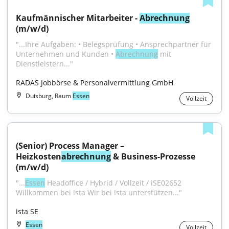
Kaufmännischer Mitarbeiter - 
Abrechnung
(m/w/d)
"...Ihre Aufgaben: • Belegsprüfung • Ansprechpartner für 
Unternehmen und Kunden • 
Abrechnung
 mit 
Dienstleistern..."
RADAS Jobbörse & Personalvermittlung GmbH
Duisburg, Raum
Essen
Vollzeit
(Senior) Process Manager – 
Heizkosten
abrechnung
 & Business-Prozesse 
(m/w/d)
"...
Essen
 Headoffice / Hybrid / Vollzeit / iSE02652 
Willkommen bei ista Wir bei ista unter­stützen..."
ista SE
Essen
Vollzeit