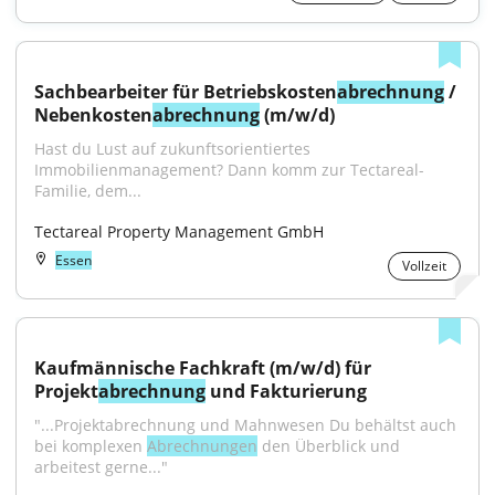
Sachbearbeiter für Betriebskosten
abrechnung
 / 
Nebenkosten
abrechnung
 (m/w/d)
Hast du Lust auf zukunftsorientiertes 
Immobilienmanagement? Dann komm zur Tectareal-
Familie, dem...
Tectareal Property Management GmbH
Essen
Vollzeit
Kaufmännische Fachkraft (m/w/d) für 
Projekt
abrechnung
 und Fakturierung
"...Projektabrechnung und Mahnwesen Du behältst auch 
bei komplexen 
Abrechnungen
 den Überblick und 
arbeitest gerne..."