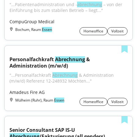
"...Patientenadministration und -
abrechnung
 – von der 
Einführung bis zum stabilen Betrieb – liegt..."
CompuGroup Medical
Bochum, Raum
Essen
Homeoffice
Vollzeit
Personalfachkraft 
Abrechnung
 & 
Administration (m/w/d)
"...Personalfachkraft 
Abrechnung
 & Administration 
(m/w/d) Referenz 12-248932 Möchten..."
Amadeus Fire AG
Mülheim (Ruhr), Raum
Essen
Homeoffice
Vollzeit
Senior Consultant SAP IS-U 
Abrechnung
/Fakturierung (all genders)