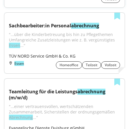
Sachbearbeiter:in Personal
abrechnung
"...über die Kinderbetreuung bis hin zu Pflegethemen 
Umfangreiche Zusatzleistungen wie z. B. vergünstigtes 
Essen
..."
TÜV NORD Service GmbH & Co. KG
Essen
Homeoffice
Teilzeit
Vollzeit
Teamleitung für die Leistungs
abrechnung
(m/w/d)
"...einer vertrauensvollen, wertschätzenden 
Zusammenarbeit, Sicherstellen der ordnungsgemäßen 
Abrechnung
..."
Evangelische Dienste Duisburg gGmbH