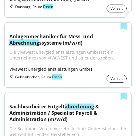
Duisburg, Raum
Essen
Vollzeit
Anlagenmechaniker für Mess- und 
Abrechnung
ssysteme (m/w/d)
Die Vivawest Energiedienstleistungen GmbH ist ein 
Unternehmen von VIVAWEST und einer der großen...
Vivawest Energiedienstleistungen GmbH
Gelsenkirchen, Raum
Essen
Vollzeit
Sachbearbeiter Entgelt
abrechnung
 & 
Administration / Specialist Payroll & 
Administration (m/w/d)
Die Bochumer Verein Verkehrstechnik GmbH ist einer der 
weltweit führenden Hersteller von...