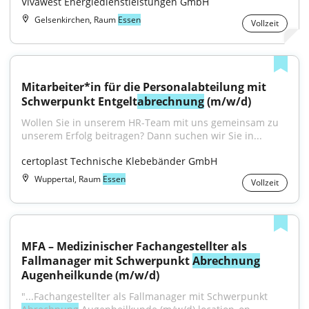
Vivawest Energiedienstleistungen GmbH
Gelsenkirchen, Raum
Essen
Vollzeit
Mitarbeiter*in für die Personalabteilung mit 
Schwerpunkt Entgelt
abrechnung
 (m/w/d)
Wollen Sie in unserem HR-Team mit uns gemeinsam zu 
unserem Erfolg beitragen? Dann suchen wir Sie in...
certoplast Technische Klebebänder GmbH
Wuppertal, Raum
Essen
Vollzeit
MFA – Medizinischer Fachangestellter als 
Fallmanager mit Schwerpunkt 
Abrechnung
Augenheilkunde (m/w/d)
"...Fachangestellter als Fallmanager mit Schwerpunkt 