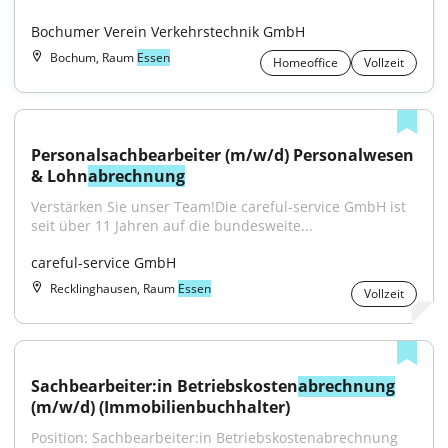
Bochumer Verein Verkehrstechnik GmbH
Bochum, Raum
Essen
Homeoffice
Vollzeit
Personalsachbearbeiter (m/w/d) Personalwesen 
& Lohn
abrechnung
Verstärken Sie unser Team!Die careful-service GmbH ist 
seit über 11 Jahren auf die bundesweite...
careful-service GmbH
Recklinghausen, Raum
Essen
Vollzeit
Sachbearbeiter:in Betriebskosten
abrechnung
(m/w/d) (Immobilienbuchhalter)
Position: Sachbearbeiter:in Betriebskostenabrechnung 