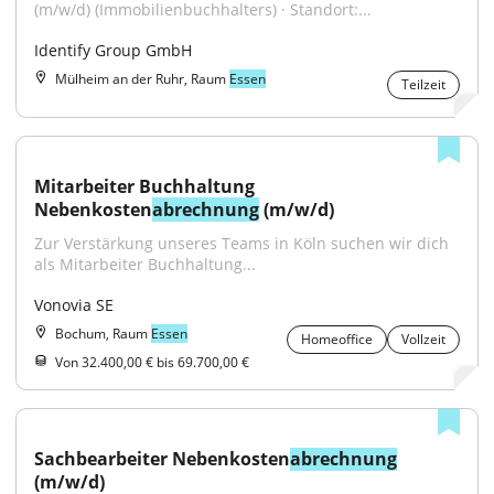
(m/w/d) (Immobilienbuchhalters) · Standort:...
Identify Group GmbH
Mülheim an der Ruhr, Raum
Essen
Teilzeit
Mitarbeiter Buchhaltung 
Nebenkosten
abrechnung
 (m/w/d)
Zur Verstärkung unseres Teams in Köln suchen wir dich 
als Mitarbeiter Buchhaltung...
Vonovia SE
Bochum, Raum
Essen
Homeoffice
Vollzeit
Von 32.400,00 € bis 69.700,00 €
Sachbearbeiter Nebenkosten
abrechnung
(m/w/d)