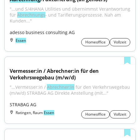
"...und S/4HANA Utilities und übernimmst Verantwortung 
für 
Abrechnungs
- und Tarifierungsprozesse. Nah am 
Kunden..."
adesso business consulting AG
Essen
Homeoffice
Vollzeit
Vermesser:in / Abrechner:in für den 
Verkehrswegebau (m/w/d)
"...Vermesser:in / 
Abrechner:in
 für den Verkehrswegebau 
(m/w/d) STRABAG AG Direkte Anstellung (mit..."
STRABAG AG
Ratingen, Raum
Essen
Homeoffice
Vollzeit