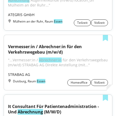
Abrechnung
 Augenheilkunde (m/w/d) location_on 
Mülheim an der Ruhr..."
ATEGRIS GmbH
Mülheim an der Ruhr, Raum
Essen
Teilzeit
Vollzeit
Vermesser:in / Abrechner:in für den 
Verkehrswegebau (m/w/d)
"...Vermesser:in / 
Abrechner:in
 für den Verkehrswegebau 
(m/w/d) STRABAG AG Direkte Anstellung (mit..."
STRABAG AG
Duisburg, Raum
Essen
Homeoffice
Vollzeit
It Consultant Für Patientenadministration - 
Und 
Abrechnung
 (M/W/D)