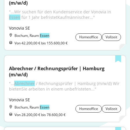
(m/w/d)
"...Wir suchen für den Kundenservice der Vonovia in 
Essen
 für 1 Jahr befristetKaufmännischer..."
Vonovia SE
Bochum, Raum
Essen
Homeoffice
Vollzeit
Von 42.200,00 € bis 155.600,00 €
Abrechner / Rechnungsprüfer | Hamburg 
(m/w/d)
"...
Abrechner
 / Rechnungsprüfer | Hamburg (m/w/d) Wir 
bietenSie arbeiten in einem unbefristeten..."
Vonovia SE
Bochum, Raum
Essen
Homeoffice
Vollzeit
Von 28.200,00 € bis 78.600,00 €