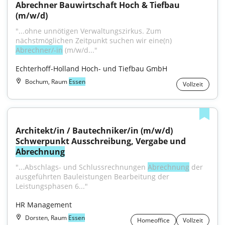
Abrechner Bauwirtschaft Hoch & Tiefbau 
(m/w/d)
"...ohne unnötigen Verwaltungszirkus. Zum 
nächstmöglichen Zeitpunkt suchen wir eine(n) 
Abrechner/-in
 (m/w/d..."
Echterhoff-Holland Hoch- und Tiefbau GmbH
Bochum, Raum
Essen
Vollzeit
Architekt/in / Bautechniker/in (m/w/d) 
Schwerpunkt Ausschreibung, Vergabe und 
Abrechnung
"...Abschlags- und Schlussrechnungen 
Abrechnung
 der 
ausgeführten Bauleistungen Bearbeitung der 
Leistungsphasen 6..."
HR Management
Dorsten, Raum
Essen
Homeoffice
Vollzeit