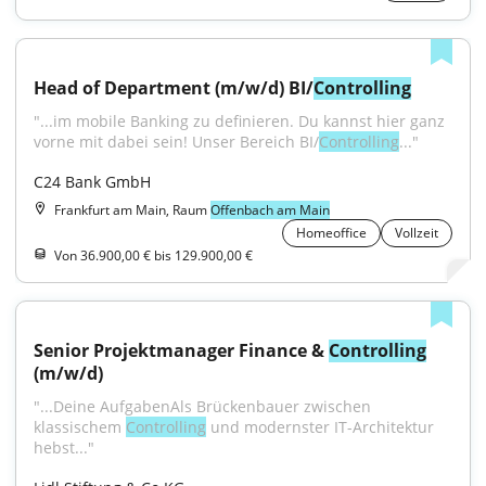
Head of Department (m/w/d) BI/
Controlling
"...im mobile Banking zu definieren. Du kannst hier ganz 
vorne mit dabei sein! Unser Bereich BI/
Controlling
..."
C24 Bank GmbH
Frankfurt am Main, Raum
Offenbach am Main
Homeoffice
Vollzeit
Von 36.900,00 € bis 129.900,00 €
Senior Projektmanager Finance & 
Controlling
(m/w/d)
"...Deine AufgabenAls Brückenbauer zwischen 
klassischem 
Controlling
 und modernster IT-Architektur 
hebst..."