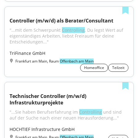
Controller (m/w/d) als Berater/Consultant
"...mit dem Schwerpunkt 
Controlling
. Du legst Wert auf 
eigenständiges Arbeiten, liebst Freiraum für deine 
Entscheidungen..."
TriFinance GmbH
Frankfurt am Main, Raum
Offenbach am Main
Homeoffice
Teilzeit
Technischer Controller (m/w/d) 
Infrastrukturprojekte
"...Sie haben Berufserfahrung im 
Controlling
 und sind 
auf der Suche nach einer neuen Herausforderung..."
HOCHTIEF Infrastructure GmbH
Frankfurt am Main, Raum
Offenbach am Main