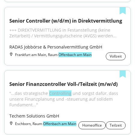
Senior Controller (w/d/m) in Direktvermittlung
+++ DIREKTVERMITTLUNG in Festanstellung (keine 
Zeitarbeit) / Vermittlungsgutscheine (AVGS) werden...
RADAS Jobbörse & Personalvermittlung GmbH
Frankfurt am Main, Raum
Offenbach am Main
Vollzeit
Senior Finanzcontroller Voll-/Teilzeit (m/w/d)
"...das strategische 
Controlling
 und sorgst dafür, dass 
unsere Finanzplanung und -steuerung auf solidem 
Fundament..."
Techem Solutions GmbH
Eschborn, Raum
Offenbach am Main
Homeoffice
Teilzeit