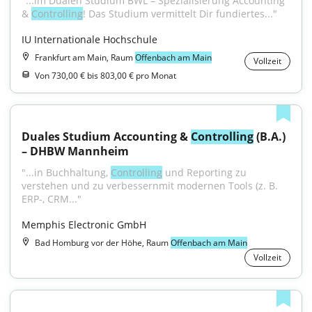
"...im Dualen Studium BWL – Spezialisierung Accounting 
& 
Controlling
! Das Studium vermittelt Dir fundiertes..."
IU Internationale Hochschule
Frankfurt am Main, Raum
Offenbach am Main
Vollzeit
Von 730,00 € bis 803,00 € pro Monat
Duales Studium Accounting & 
Controlling
 (B.A.) 
– DHBW Mannheim
"...in Buchhaltung, 
Controlling
 und Reporting zu 
verstehen und zu verbessernmit modernen Tools (z. B. 
ERP-, CRM..."
Memphis Electronic GmbH
Bad Homburg vor der Höhe, Raum
Offenbach am Main
Vollzeit