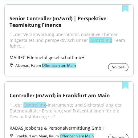
Senior Controller (m/w/d) | Perspektive 
Teamleitung Finance
"...der Verantwortung übernimmt, operative Themen 
mitgestaltet und perspektivisch unser 
Controlling
-Team 
führt..."
MAIREC Edelmetallgesellschaft mbH
Alzenau, Raum
Offenbach am Main
Vollzeit
Controller (m/w/d) in Frankfurt am Main
"...der 
Controlling
-Instrumente und Sicherstellung der 
Datenqualität • Erstellung von Präsentationen für die 
Geschäftsführung •..."
RADAS Jobbörse & Personalvermittlung GmbH
Frankfurt am Main, Raum
Offenbach am Main
Vollzeit