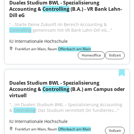
Duales Studium BWL - Spezialisierung 
Accounting & 
Controlling
 (B.A.) - VR Bank Lahn-
Dill eG
"...Starte Deine Zukunft im Bereich Accounting & 
Controlling
 gemeinsam mit VR Bank Lahn-Dill eG..."
IU Internationale Hochschule
Frankfurt am Main, Raum
Offenbach am Main
Homeoffice
Vollzeit
Duales Studium BWL - Spezialisierung 
Accounting & 
Controlling
 (B.A.) am Campus oder 
virtuell
"...im Dualen Studium BWL – Spezialisierung Accounting 
& 
Controlling
! Das Studium vermittelt Dir fundiertes..."
IU Internationale Hochschule
Frankfurt am Main, Raum
Offenbach am Main
Vollzeit