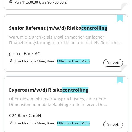
Von 41.600,00 € bis 96.700,00 €
Senior Referent (m/w/d) Risiko
controlling
Warum die grenke als Möglichmacher einfacher 
Finanzierungslösungen für kleine und mittelständische...
grenke Bank AG
Frankfurt am Main, Raum
Offenbach am Main
Vollzeit
Experte (m/w/d) Risiko
controlling
Über diesen JobUnser Anspruch ist es, eine neue 
Dimension im mobile Banking zu definieren. Du...
C24 Bank GmbH
Frankfurt am Main, Raum
Offenbach am Main
Vollzeit