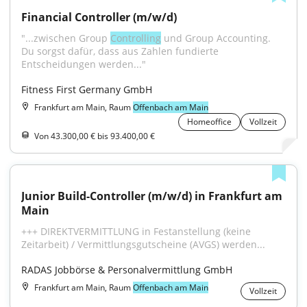
Financial Controller (m/w/d)
"...zwischen Group 
Controlling
 und Group Accounting. 
Du sorgst dafür, dass aus Zahlen fundierte 
Entscheidungen werden..."
Fitness First Germany GmbH
Frankfurt am Main, Raum
Offenbach am Main
Homeoffice
Vollzeit
Von 43.300,00 € bis 93.400,00 €
Junior Build-Controller (m/w/d) in Frankfurt am 
Main
+++ DIREKTVERMITTLUNG in Festanstellung (keine 
Zeitarbeit) / Vermittlungsgutscheine (AVGS) werden...
RADAS Jobbörse & Personalvermittlung GmbH
Frankfurt am Main, Raum
Offenbach am Main
Vollzeit