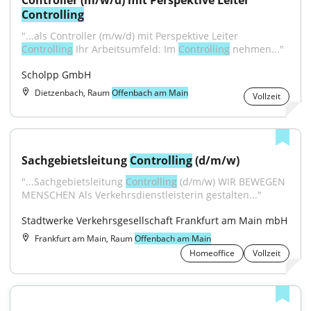
Controller (m/w/d) mit Perspektive Leiter 
Controlling
"...als Controller (m/w/d) mit Perspektive Leiter 
Controlling
 Ihr Arbeitsumfeld: Im 
Controlling
 nehmen..."
Scholpp GmbH
Dietzenbach, Raum
Offenbach am Main
Vollzeit
Sachgebietsleitung 
Controlling
 (d/m/w)
"...Sachgebietsleitung 
Controlling
 (d/m/w) WIR BEWEGEN 
MENSCHEN Als Verkehrsdienstleisterin gestalten..."
Stadtwerke Verkehrsgesellschaft Frankfurt am Main mbH
Frankfurt am Main, Raum
Offenbach am Main
Homeoffice
Vollzeit