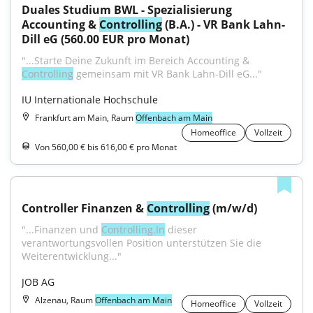
Duales Studium BWL - Spezialisierung 
Accounting & 
Controlling
 (B.A.) - VR Bank Lahn-
Dill eG (560.00 EUR pro Monat)
"...Starte Deine Zukunft im Bereich Accounting & 
Controlling
 gemeinsam mit VR Bank Lahn-Dill eG..."
IU Internationale Hochschule
Frankfurt am Main, Raum
Offenbach am Main
Homeoffice
Vollzeit
Von 560,00 € bis 616,00 € pro Monat
Controller Finanzen & 
Controlling
 (m/w/d)
"...Finanzen und 
Controlling.In
 dieser 
verantwortungsvollen Position unterstützen Sie die 
Weiterentwicklung..."
JOB AG
Alzenau, Raum
Offenbach am Main
Homeoffice
Vollzeit