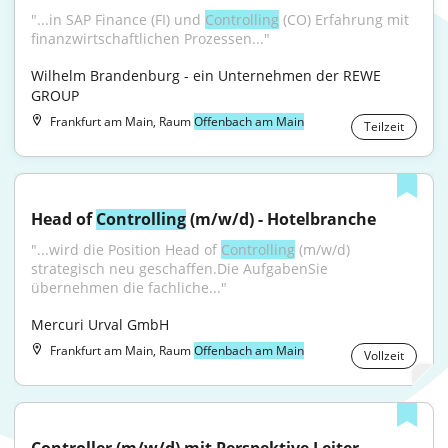
"...in SAP Finance (FI) und 
Controlling
 (CO) Erfahrung mit 
finanzwirtschaftlichen Prozessen..."
Wilhelm Brandenburg - ein Unternehmen der REWE 
GROUP
Frankfurt am Main, Raum
Offenbach am Main
Teilzeit
Head of 
Controlling
 (m/w/d) - Hotelbranche
"...wird die Position Head of 
Controlling
 (m/w/d) 
strategisch neu geschaffen.Die AufgabenSie 
übernehmen die fachliche..."
Mercuri Urval GmbH
Frankfurt am Main, Raum
Offenbach am Main
Vollzeit