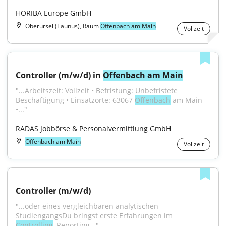
HORIBA Europe GmbH
Oberursel (Taunus), Raum
Offenbach am Main
Vollzeit
Controller (m/w/d) in 
Offenbach am Main
"...Arbeitszeit: Vollzeit • Befristung: Unbefristete 
Beschäftigung • Einsatzorte: 63067 
Offenbach
 am Main 
•..."
RADAS Jobbörse & Personalvermittlung GmbH
Offenbach am Main
Vollzeit
Controller (m/w/d)
"...oder eines vergleichbaren analytischen 
StudiengangsDu bringst erste Erfahrungen im 
Controlling
, Reporting..."