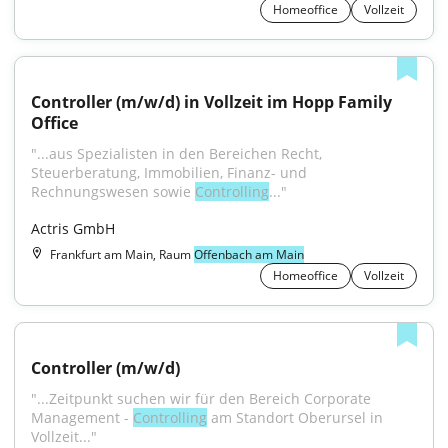
Homeoffice
Vollzeit
Controller (m/w/d) in Vollzeit im Hopp Family 
Office
"...aus Spezialisten in den Bereichen Recht, 
Steuerberatung, Immobilien, Finanz- und 
Rechnungswesen sowie 
Controlling
..."
Actris GmbH
Frankfurt am Main, Raum
Offenbach am Main
Homeoffice
Vollzeit
Controller (m/w/d)
"...Zeitpunkt suchen wir für den Bereich Corporate 
Management - 
Controlling
 am Standort Oberursel in 
Vollzeit..."