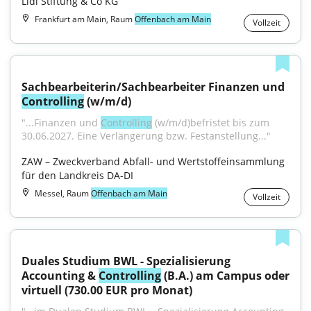
Lidl Stiftung & Co KG
Frankfurt am Main, Raum
Offenbach am Main
Vollzeit
Sachbearbeiterin/Sachbearbeiter Finanzen und 
Controlling
 (w/m/d)
"...Finanzen und 
Controlling
 (w⁠/⁠m⁠/⁠d)befristet bis zum 
30.06.2027. Eine Verlängerung bzw. Festanstellung..."
ZAW – Zweckverband Abfall- und Wertstoffeinsammlung 
für den Landkreis DA-DI
Messel, Raum
Offenbach am Main
Vollzeit
Duales Studium BWL - Spezialisierung 
Accounting & 
Controlling
 (B.A.) am Campus oder 
virtuell (730.00 EUR pro Monat)