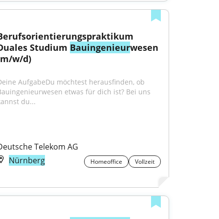
Berufsorientierungspraktikum 
Duales Studium 
Bauingenieur
wesen 
(m/w/d)
Deine AufgabeDu möchtest herausfinden, ob 
Bauingenieurwesen etwas für dich ist? Bei uns 
kannst du...
Deutsche Telekom AG
Nürnberg
Homeoffice
Vollzeit