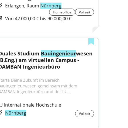
Erlangen, Raum
Nürnberg
Homeoffice
Vollzeit
Von 42.000,00 € bis 90.000,00 €
Duales Studium 
Bauingenieur
wesen 
(B.Eng.) am virtuellen Campus - 
DAMBAN Ingenieurbüro
Starte Deine Zukunft im Bereich 
Bauingenieurwesen gemeinsam mit dem 
DAMBAN Ingenieurbüro und der IU...
IU Internationale Hochschule
Nürnberg
Vollzeit