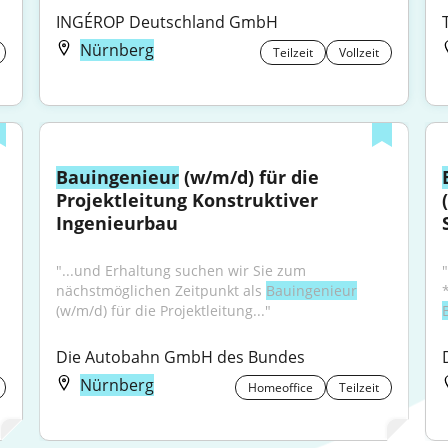
INGÉROP Deutschland GmbH
Nürnberg
Teilzeit
Vollzeit
Bauingenieur
 (w/m/d) für die 
Projektleitung Konstruktiver 
Ingenieurbau
"...und Erhaltung suchen wir Sie zum 
nächstmöglichen Zeitpunkt als 
Bauingenieur
(w/m/d) für die Projektleitung..."
Die Autobahn GmbH des Bundes
Nürnberg
Homeoffice
Teilzeit