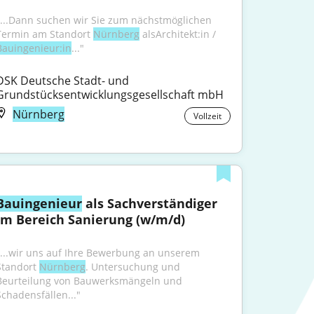
"...Dann suchen wir Sie zum nächstmöglichen 
Termin am Standort 
Nürnberg
 alsArchitekt:in / 
Bauingenieur:in
..."
DSK Deutsche Stadt- und 
Grundstücksentwicklungsgesellschaft mbH
Nürnberg
Vollzeit
Bauingenieur
 als Sachverständiger 
im Bereich Sanierung (w/m/d)
"...wir uns auf Ihre Bewerbung an unserem 
Standort 
Nürnberg
. Untersuchung und 
Beurteilung von Bauwerksmängeln und 
Schadensfällen..."