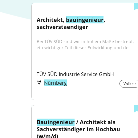
Architekt, 
bauingenieur
, 
sachverstaendiger
Bei TÜV SÜD sind wir in hohem Maße bestrebt, 
ein wichtiger Teil dieser Entwicklung und des...
TÜV SÜD Industrie Service GmbH
Nürnberg
Vollzeit
Bauingenieur
 / Architekt als 
Sachverständiger im Hochbau 
(w/m/d)