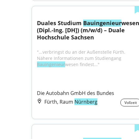
Duales Studium 
Bauingenieur
wesen
(Dipl.‑Ing. [DH]) (m/w/d) – Duale 
Hochschule Sachsen
"...verbringst du an der Außenstelle Fürth. 
Nähere Informationen zum Studiengang 
Bauingenieur
­wesen findest..."
Die Autobahn GmbH des Bundes
Fürth, Raum
Nürnberg
Vollzeit