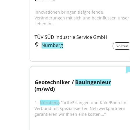
Innovationen bringen tiefgreifende 
Veränderungen mit sich und beeinflussen unser 
Leben in...
TÜV SÜD Industrie Service GmbH
Nürnberg
Vollzeit
Geotechniker / 
Bauingenieur
(m/w/d)
"...
Nürnberg
/Fürth/Erlangen und Köln/Bonn.Im 
Verbund mit spezialisierten Netzwerkpartnern 
garantieren wir Ihnen eine kosten..."