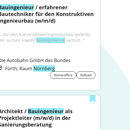
Bauingenieur
 / erfahrener 
Bautechniker für den Konstruktiven 
Ingenieurbau (w/m/d)
"...für den Konstruktiven Ingenieurbau (w/m/d). 
Wir suchen sowohl 
Bauingenieure
 (w/m/d..."
Die Autobahn GmbH des Bundes
Fürth, Raum
Nürnberg
Homeoffice
Vollzeit
Architekt / 
Bauingenieur
 als 
Projektleiter (m/w/d) in der 
Sanierungsberatung