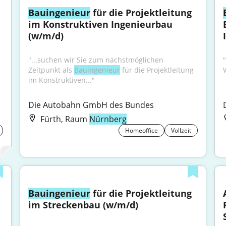
Bauingenieur
 für die Projektleitung 
im Konstruktiven Ingenieurbau 
(w/m/d)
"...suchen wir Sie zum nächst­möglichen 
Zeitpunkt als 
Bauingenieur
 für die Projekt­leitung 
im Konstruktiven..."
Die Autobahn GmbH des Bundes
Fürth, Raum
Nürnberg
Homeoffice
Vollzeit
Bauingenieur
 für die Projektleitung 
im Streckenbau (w/m/d)