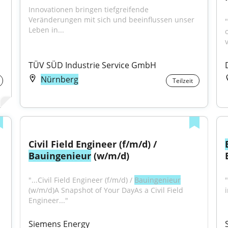
Innovationen bringen tiefgreifende 
Veränderungen mit sich und beeinflussen unser 
Leben in...
TÜV SÜD Industrie Service GmbH
Nürnberg
Teilzeit
Civil Field Engineer (f/m/d) / 
Bauingenieur
 (w/m/d)
"...Civil Field Engineer (f/m/d) / 
Bauingenieur
"
(w/m/d)A Snapshot of Your DayAs a Civil Field 
Engineer..."
Siemens Energy