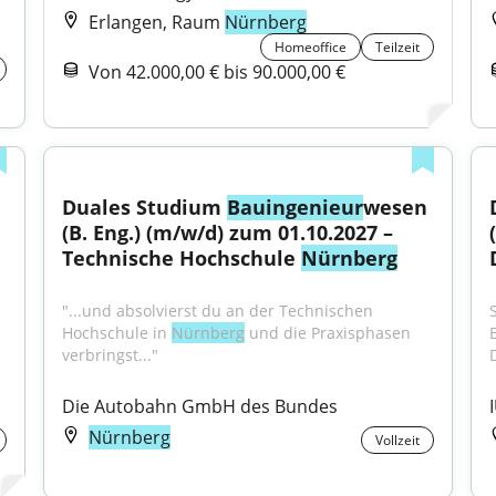
Erlangen, Raum
Nürnberg
Homeoffice
Teilzeit
Von 42.000,00 € bis 90.000,00 €
Duales Studium 
Bauingenieur
wesen 
(B. Eng.) (m/w/d) zum 01.10.2027 – 
Technische Hochschule 
Nürnberg
"...und absolvierst du an der Technischen 
Hochschule in 
Nürnberg
 und die Praxisphasen 
verbringst..."
Die Autobahn GmbH des Bundes
Nürnberg
Vollzeit