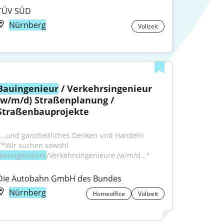
TÜV SÜD
Nürnberg
Vollzeit
Bauingenieur
 / Verkehrsingenieur 
(w/m/d) Straßenplanung / 
Straßenbauprojekte
"...und ganzheitliches Denken und Handeln 
**Wir suchen sowohl 
Bauingenieure
/Verkehrsingenieure (w/m/d..."
Die Autobahn GmbH des Bundes
Nürnberg
Homeoffice
Vollzeit