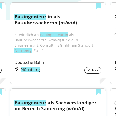
Bauingenieur
:in als 
Bauüberwacher:in (m/w/d)
"...wir dich als 
Bauingenieur:in
 als 
Bauüberwacher:in (w/m/d) für die DB 
Engineering & Consulting GmbH am Standort 
Nürnberg
. ##..."
Deutsche Bahn
Nürnberg
Vollzeit
Bauingenieur
 als Sachverständiger 
im Bereich Sanierung (w/m/d)