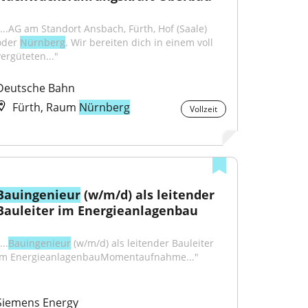
"...AG am Standort Ansbach, Fürth, Hof (Saale) 
oder 
Nürnberg
. Wir bereiten dich in einem voll 
vergüteten..."
Deutsche Bahn
Fürth, Raum
Nürnberg
Vollzeit
Bauingenieur
 (w/m/d) als leitender 
Bauleiter im Energieanlagenbau
...
Bauingenieur
 (w/m/d) als leitender Bauleiter 
im EnergieanlagenbauMomentaufnahme..."
Siemens Energy