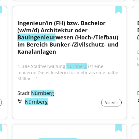
 
Ingenieur/in (FH) bzw. Bachelor 
(w/m/d) Architektur oder 
Bauingenieur
wesen (Hoch-/Tiefbau) 
im Bereich Bunker-/Zivilschutz- und 
Kanalanlagen
"...Die Stadtverwaltung 
Nürnberg
 ist eine 
moderne Dienstleisterin für mehr als eine halbe 
Million..."
Stadt 
Nürnberg
Nürnberg
Vollzeit