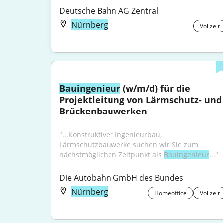
Deutsche Bahn AG Zentral
Nürnberg
Vollzeit
Bauingenieur
 (w/m/d) für die 
Projektleitung von Lärmschutz- und 
Brückenbauwerken
"...Konstruktiver Ingenieurbau, 
Lärmschutzbauwerke suchen wir Sie zum 
nächstmöglichen Zeitpunkt als 
Bauingenieur
..."
Die Autobahn GmbH des Bundes
Nürnberg
Homeoffice
Vollzeit