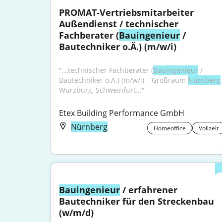
PROMAT-Vertriebsmitarbeiter 
Außendienst / technischer 
Fachberater (
Bauingenieur
 / 
Bautechniker o.Ä.) (m/w/i)
"...technischer Fachberater (
Bauingenieur
 / 
Bautechniker o.Ä.) (m/w/i) – Großraum 
Nürnberg
, 
Würzburg, Schweinfurt..."
Etex Building Performance GmbH
Nürnberg
Homeoffice
Vollzeit
Bauingenieur
 / erfahrener 
Bautechniker für den Streckenbau 
(w/m/d)