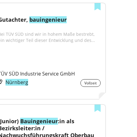
Gutachter, 
bauingenieur
Bei TÜV SÜD sind wir in hohem Maße bestrebt, 
ein wichtiger Teil dieser Entwicklung und des...
TÜV SÜD Industrie Service GmbH
Nürnberg
Vollzeit
(Junior) 
Bauingenieur
:in als 
Bezirksleiter:in / 
Nachwuchsführungskraft Oberbau