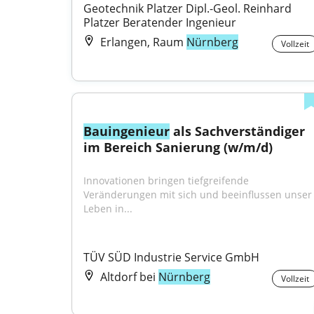
Geotechnik Platzer Dipl.-Geol. Reinhard 
Platzer Beratender Ingenieur
Erlangen, Raum
Nürnberg
Vollzeit
Bauingenieur
 als Sachverständiger 
im Bereich Sanierung (w/m/d)
Innovationen bringen tiefgreifende 
Veränderungen mit sich und beeinflussen unser 
Leben in...
TÜV SÜD Industrie Service GmbH
Altdorf bei
Nürnberg
Vollzeit