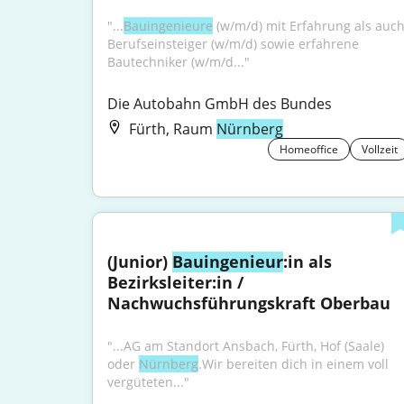
"...
Bauingenieure
 (w/m/d) mit Erfahrung als auch
Berufseinsteiger (w/m/d) sowie erfahrene 
Bautechniker (w/m/d..."
Die Autobahn GmbH des Bundes
Fürth, Raum
Nürnberg
Homeoffice
Vollzeit
(Junior) 
Bauingenieur
:in als 
Bezirksleiter:in / 
Nachwuchsführungskraft Oberbau
"...AG am Standort Ansbach, Fürth, Hof (Saale) 
oder 
Nürnberg
.Wir bereiten dich in einem voll 
vergüteten..."