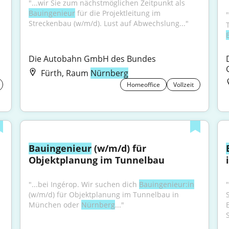
"...wir Sie zum nächst­möglichen Zeitpunkt als 
Bauingenieur
 für die Projekt­leitung im 
 
Streckenbau (w/m/d). Lust auf Abwechslung..."
Die Autobahn GmbH des Bundes
Fürth, Raum
Nürnberg
Homeoffice
Vollzeit
Bauingenieur
 (w/m/d) für 
Objektplanung im Tunnelbau
"...bei Ingérop. Wir suchen dich 
Bauingenieur:in
(w/m/d) für Objektplanung im Tunnelbau in 
München oder 
Nürnberg
..."