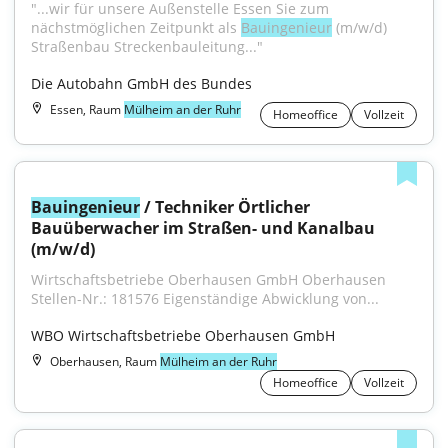
"...wir für unsere Außenstelle Essen Sie zum 
nächstmöglichen Zeitpunkt als 
Bauingenieur
 (m/w/d) 
Straßenbau Streckenbauleitung..."
Die Autobahn GmbH des Bundes
Essen, Raum
Mülheim an der Ruhr
Homeoffice
Vollzeit
Bauingenieur
 / Techniker Örtlicher 
Bauüberwacher im Straßen- und Kanalbau 
(m/w/d)
Wirtschaftsbetriebe Oberhausen GmbH Oberhausen 
Stellen-Nr.: 181576 Eigenständige Abwicklung von...
WBO Wirtschaftsbetriebe Oberhausen GmbH
Oberhausen, Raum
Mülheim an der Ruhr
Homeoffice
Vollzeit