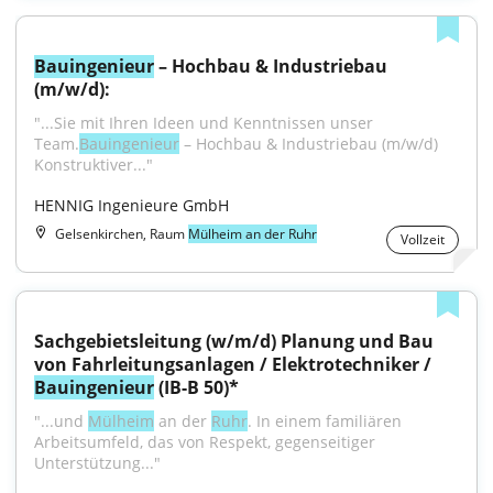
Bauingenieur
 – Hochbau & Industriebau 
(m/w/d):
"...Sie mit Ihren Ideen und Kenntnissen unser 
Team.
Bauingenieur
 – Hochbau & Industriebau (m/w/d) 
Konstruktiver..."
HENNIG Ingenieure GmbH
Gelsenkirchen, Raum
Mülheim an der Ruhr
Vollzeit
Sachgebietsleitung (w/m/d) Planung und Bau 
von Fahrleitungsanlagen / Elektrotechniker / 
Bauingenieur
 (IB-B 50)*
"...und 
Mülheim
 an der 
Ruhr
. In einem familiären 
Arbeitsumfeld, das von Respekt, gegenseitiger 
Unterstützung..."