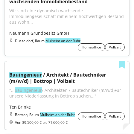
wachsenden Immobilienbestand
Wir sind eine dynamisch wachsende 
Immobiliengesellschaft mit einem hochwertigen Bestand 
aus Wohn...
Neumann Grundbesitz GmbH
Düsseldorf, Raum
Mülheim an der Ruhr
Homeoffice
Vollzeit
Bauingenieur
 / Architekt / Bautechniker 
(m/w/d) | Bottrop | Vollzeit
"...
Bauingenieur
/ Architekten / Bautechniker (m/w/d)Für 
unsere Niederlassung in Bottrop suchen..."
Ten Brinke
Bottrop, Raum
Mülheim an der Ruhr
Homeoffice
Vollzeit
Von 39.500,00 € bis 71.600,00 €