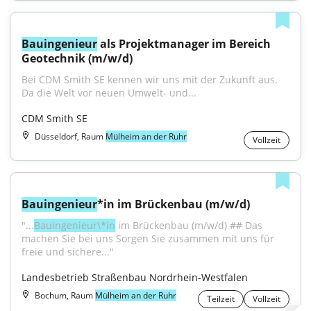
Bauingenieur
 als Projektmanager im Bereich 
Geotechnik (m/w/d)
Bei CDM Smith SE kennen wir uns mit der Zukunft aus. 
Da die Welt vor neuen Umwelt- und...
CDM Smith SE
Düsseldorf, Raum
Mülheim an der Ruhr
Vollzeit
Bauingenieur
*in im Brückenbau (m/w/d)
"...
Bauingenieur\*in
 im Brückenbau (m/w/d) ## Das 
machen Sie bei uns Sorgen Sie zusammen mit uns für 
freie und sichere..."
Landesbetrieb Straßenbau Nordrhein-Westfalen
Bochum, Raum
Mülheim an der Ruhr
Teilzeit
Vollzeit