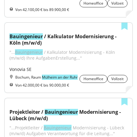
Homeoffice
Vollzeit
Von 42.100,00 € bis 89.900,00 €
Bauingenieur
 / Kalkulator Modernisierung - 
Köln (m/w/d)
"...
Bauingenieur
 / Kalkulator Modernisierung - Köln 
(m/w/d) Ihre AufgabenErstellung..."
Vonovia SE
Bochum, Raum
Mülheim an der Ruhr
Homeoffice
Vollzeit
Von 42.000,00 € bis 90.000,00 €
Projektleiter / 
Bauingenieur
 Modernisierung - 
Lübeck (m/w/d)
"...Projektleiter / 
Bauingenieur
 Modernisierung - Lübeck 
(m/w/d) Aufgaben Verantwortung für die Leitung..."