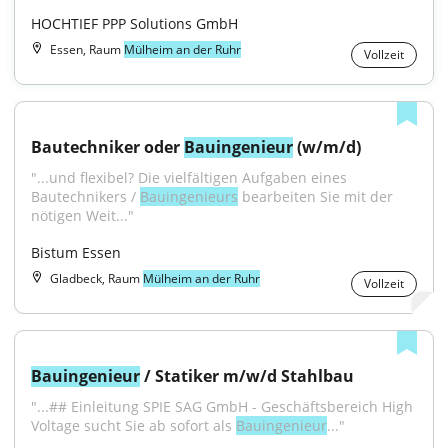
HOCHTIEF PPP Solutions GmbH
Essen, Raum
Mülheim an der Ruhr
Vollzeit
Bautechniker oder 
Bauingenieur
 (w/m/d)
"...und flexibel? Die vielfältigen Aufgaben eines 
Bautechnikers / 
Bauingenieurs
 bearbeiten Sie mit der 
nötigen Weit..."
Bistum Essen
Gladbeck, Raum
Mülheim an der Ruhr
Vollzeit
Bauingenieur
 / Statiker m/w/d Stahlbau
"...## Einleitung SPIE SAG GmbH - Geschäftsbereich High 
Voltage sucht Sie ab sofort als 
Bauingenieur
..."