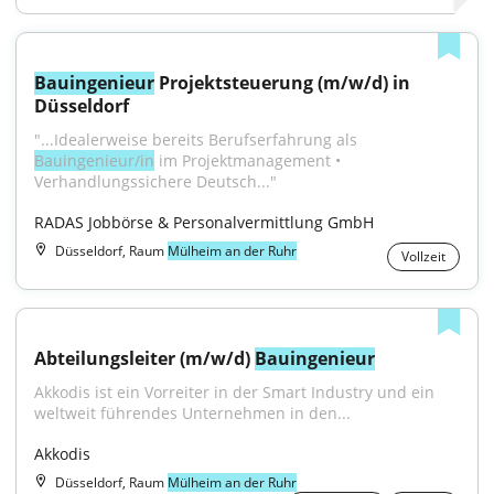
Bauingenieur
 Projektsteuerung (m/w/d) in 
Düsseldorf
"...Idealerweise bereits Berufserfahrung als 
Bauingenieur/in
 im Projekt­management • 
Verhandlungssichere Deutsch..."
RADAS Jobbörse & Personalvermittlung GmbH
Düsseldorf, Raum
Mülheim an der Ruhr
Vollzeit
Abteilungsleiter (m/w/d) 
Bauingenieur
Akkodis ist ein Vorreiter in der Smart Industry und ein 
weltweit führendes Unternehmen in den...
Akkodis
Düsseldorf, Raum
Mülheim an der Ruhr