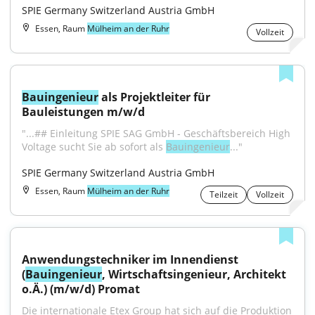
SPIE Germany Switzerland Austria GmbH
Essen, Raum
Mülheim an der Ruhr
Vollzeit
Bauingenieur
 als Projektleiter für 
Bauleistungen m/w/d
"...## Einleitung SPIE SAG GmbH - Geschäftsbereich High 
Voltage sucht Sie ab sofort als 
Bauingenieur
..."
SPIE Germany Switzerland Austria GmbH
Essen, Raum
Mülheim an der Ruhr
Teilzeit
Vollzeit
Anwendungstechniker im Innendienst 
(
Bauingenieur
, Wirtschaftsingenieur, Architekt 
o.Ä.) (m/w/d) Promat
Die internationale Etex Group hat sich auf die Produktion 