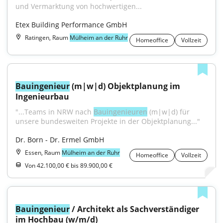
und Vermarktung von hochwertigen...
Etex Building Performance GmbH
Ratingen, Raum
Mülheim an der Ruhr
Homeoffice
Vollzeit
Bauingenieur
 (m|w|d) Objektplanung im 
Ingenieurbau
"...Teams in NRW nach 
Bauingenieuren
 (m|w|d) für 
unsere bundesweiten Projekte in der Objektplanung..."
Dr. Born - Dr. Ermel GmbH
Essen, Raum
Mülheim an der Ruhr
Homeoffice
Vollzeit
Von 42.100,00 € bis 89.900,00 €
Bauingenieur
 / Architekt als Sachverständiger 
im Hochbau (w/m/d)