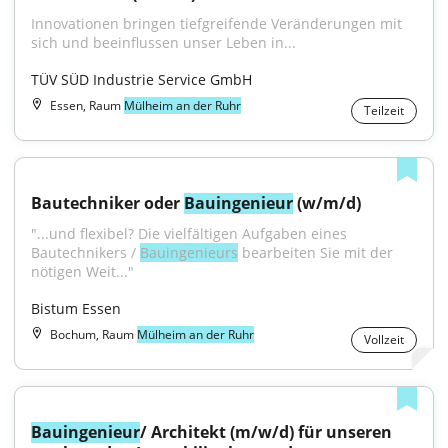
Innovationen bringen tiefgreifende Veränderungen mit 
sich und beeinflussen unser Leben in...
TÜV SÜD Industrie Service GmbH
Essen, Raum
Mülheim an der Ruhr
Teilzeit
Bautechniker oder 
Bauingenieur
 (w/m/d)
"...und flexibel? Die vielfältigen Aufgaben eines 
Bautechnikers / 
Bauingenieurs
 bearbeiten Sie mit der 
nötigen Weit..."
Bistum Essen
Bochum, Raum
Mülheim an der Ruhr
Vollzeit
Bauingenieur
/ Architekt (m/w/d) für unseren 