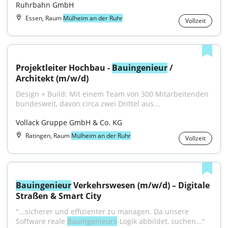
Ruhrbahn GmbH
Essen, Raum
Mülheim an der Ruhr
Vollzeit
Projektleiter Hochbau - 
Bauingenieur
 / 
Architekt (m/w/d)
Design + Build: Mit einem Team von 300 Mitarbeitenden 
bundesweit, davon circa zwei Drittel aus...
Vollack Gruppe GmbH & Co. KG
Ratingen, Raum
Mülheim an der Ruhr
Vollzeit
Bauingenieur
 Verkehrswesen (m/w/d) – Digitale 
Straßen & Smart City
"...sicherer und effizienter zu managen. Da unsere 
Software reale 
Bauingenieurs
-Logik abbildet, suchen..."