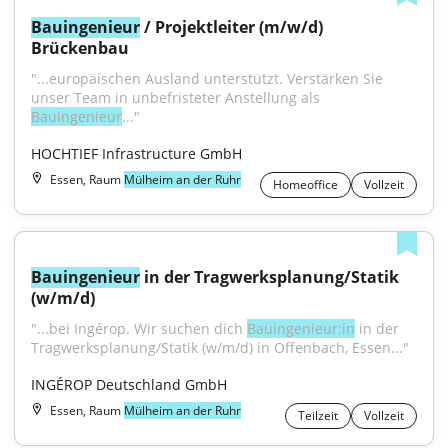
Bauingenieur
 / Projektleiter (m/w/d) 
Brückenbau
"...europäischen Ausland unterstützt. Verstärken Sie 
unser Team in unbefristeter Anstellung als 
Bauingenieur
..."
HOCHTIEF Infrastructure GmbH
Essen, Raum
Mülheim an der Ruhr
Homeoffice
Vollzeit
Bauingenieur
 in der Tragwerksplanung/Statik 
(w/m/d)
"...bei Ingérop. Wir suchen dich 
Bauingenieur:in
 in der 
Tragwerksplanung/Statik (w/m/d) in Offenbach, Essen..."
INGÉROP Deutschland GmbH
Essen, Raum
Mülheim an der Ruhr
Teilzeit
Vollzeit