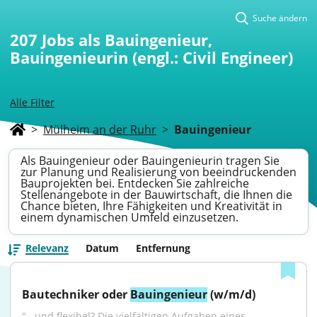
Suche ändern
207
Jobs als Bauingenieur,
Bauingenieurin (engl.: Civil Engineer)
Alle Filter
>
Mülheim an der Ruhr
>
Bauingenieur
Als Bauingenieur oder Bauingenieurin tragen Sie
zur Planung und Realisierung von beeindruckenden
Bauprojekten bei. Entdecken Sie zahlreiche
Stellenangebote in der Bauwirtschaft, die Ihnen die
Chance bieten, Ihre Fähigkeiten und Kreativität in
einem dynamischen Umfeld einzusetzen.
Relevanz
Datum
Entfernung
Bautechniker oder 
Bauingenieur
 (w/m/d)
"...und flexibel? Die vielfältigen Aufgaben eines 