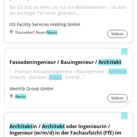
Bei ISS bist du mehr als nur ein Mitarbeitender – Du bist 
ein wichtiger Teil einer globalen...
ISS Facility Services Holding GmbH
Düsseldorf, Raum
Neuss
Vollzeit
Fassadeningenieur / Bauingenieur / 
Architekt
"...Position: Fassadeningenieur / Bauingenieur / 
Architekt
(m/w/d) · Standort: 
Neuss
 · Eintritt..."
Identify Group GmbH
Neuss
Vollzeit
Architekt
in / 
Architekt
 oder Ingenieurin / 
Ingenieur (w/m/d) in der Fachaufsicht (FfE) im 