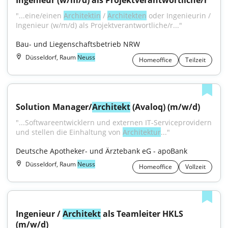
Ingenieur (w/m/d) als Projektverantwortliche/r
"...eine/einen 
Architektin
 / 
Architekten
 oder Ingenieurin / 
Ingenieur (w/m/d) als Projektverantwortliche/r..."
Bau- und Liegenschaftsbetrieb NRW
Düsseldorf, Raum
Neuss
Homeoffice
Teilzeit
Solution Manager/
Architekt
 (Avaloq) (m/w/d)
"...Softwareentwicklern und externen IT-Serviceprovidern 
und stellen die Einhaltung von 
Architektur
..."
Deutsche Apotheker- und Ärztebank eG - apoBank
Düsseldorf, Raum
Neuss
Homeoffice
Vollzeit
Ingenieur / 
Architekt
 als Teamleiter HKLS 
(m/w/d)