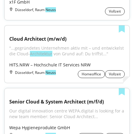
x1F GmbH
Düsseldorf, Raum
Neuss
Vollzeit
Cloud Architect (m/w/d)
"...gegründetes Unternehmen aktiv mit – und entwickelst 
die Cloud-
Architektur
 von Grund auf: Du triffst..."
HITS.NRW – Hochschule IT Services NRW
Düsseldorf, Raum
Neuss
Homeoffice
Vollzeit
Senior Cloud & System Architect (m/f/d)
Our digital innovation centre WEPA.digital is looking for a 
new team member: Senior Cloud Architect...
Wepa Hygieneprodukte GmbH