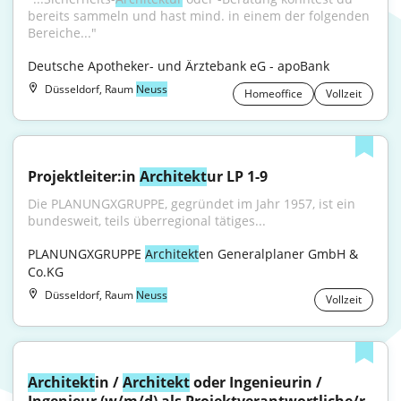
bereits sammeln und hast mind. in einem der folgenden 
Bereiche..."
Deutsche Apotheker- und Ärztebank eG - apoBank
Düsseldorf, Raum
Neuss
Homeoffice
Vollzeit
Projektleiter:in 
Architekt
ur LP 1-9
Die PLANUNGXGRUPPE, gegründet im Jahr 1957, ist ein 
bundesweit, teils überregional tätiges...
PLANUNGXGRUPPE 
Architekt
en Generalplaner GmbH & 
Co.KG
Düsseldorf, Raum
Neuss
Vollzeit
Architekt
in / 
Architekt
 oder Ingenieurin / 