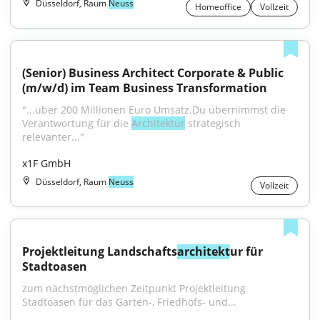
Düsseldorf, Raum
Neuss
Homeoffice
Vollzeit
(Senior) Business Architect Corporate & Public 
(m/w/d) im Team Business Transformation
"...über 200 Millionen Euro Umsatz.Du übernimmst die 
Verantwortung für die 
Architektur
 strategisch 
relevanter..."
x1F GmbH
Düsseldorf, Raum
Neuss
Vollzeit
Projektleitung Landschafts
architekt
ur für 
Stadtoasen
zum nächstmöglichen Zeitpunkt Projektleitung 
Stadtoasen für das Garten-, Friedhofs- und...