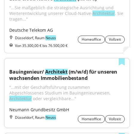
"...Sie maßgeblich die strategische Ausrichtung und 
Weiterentwicklung unserer Cloud-Native-
Architektur
. Sie 
tragen..."
Deutsche Telekom AG
Düsseldorf, Raum
Neuss
Homeoffice
Vollzeit
Von 35.300,00 € bis 76.500,00 €
Bauingenieur/ 
Architekt
 (m/w/d) für unseren 
wachsenden Immobilienbestand
"...mit der Geschäftsführung zusammen 
Abgeschlossenes Studium im Bauingenieurwesen, 
Architektur
 oder vergleichbare..."
Neumann Grundbesitz GmbH
Düsseldorf, Raum
Neuss
Homeoffice
Vollzeit