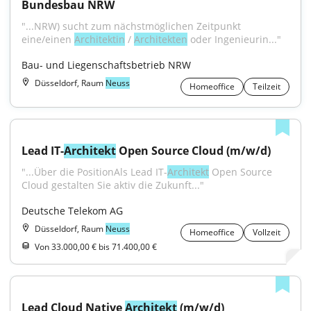
Bundesbau NRW
"...NRW) sucht zum nächst­möglichen Zeitpunkt 
eine/einen 
Architektin
 / 
Architekten
 oder Ingenieurin..."
Bau- und Liegenschaftsbetrieb NRW
Düsseldorf, Raum
Neuss
Homeoffice
Teilzeit
Lead IT-
Architekt
 Open Source Cloud (m/w/d)
"...Über die PositionAls Lead IT-
Architekt
 Open Source 
Cloud gestalten Sie aktiv die Zukunft..."
Deutsche Telekom AG
Düsseldorf, Raum
Neuss
Homeoffice
Vollzeit
Von 33.000,00 € bis 71.400,00 €
Lead Cloud Native 
Architekt
 (m/w/d)