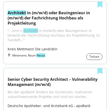
Architekt
 in (m/w/d) oder Bauingenieur in 
(m/w/d) der Fachrichtung Hochbau als 
Projektleitung
"...eine n 
Architekt
 in (m/w/d) oder Bauingenieur in 
(m/w/d) der Fachrichtung Hochbau als Projektleitung. Es 
handelt..."
Kreis Mettmann Die Landrätin
Mettmann, Raum
Neuss
Teilzeit
Senior Cyber Security Architect – Vulnerability 
Management (m/w/d)
Bei der apoBank fördern wir Existenzen, realisieren 
zukunftsweisende Projekte und sind ein starker...
Deutsche Apotheker- und Ärztebank eG - apoBank