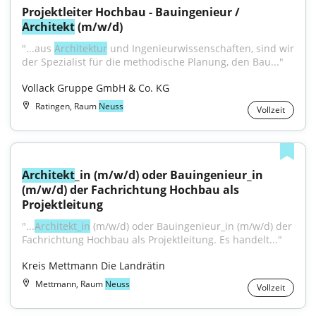
Projektleiter Hochbau - Bauingenieur / 
Architekt
 (m/w/d)
"...aus 
Architektur
 und Ingenieurwissenschaften, sind wir 
der Spezialist für die methodische Planung, den Bau..."
Vollack Gruppe GmbH & Co. KG
Ratingen, Raum
Neuss
Vollzeit
Architekt
_in (m/w/d) oder Bauingenieur_in 
(m/w/d) der Fachrichtung Hochbau als 
Projektleitung
"...
Architekt_in
 (m/w/d) oder Bauingenieur_in (m/w/d) der 
Fachrichtung Hochbau als Projektleitung. Es handelt..."
Kreis Mettmann Die Landrätin
Mettmann, Raum
Neuss
Vollzeit