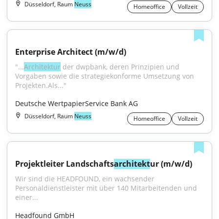
Düsseldorf, Raum
Neuss
Homeoffice
Vollzeit
Enterprise Architect (m/w/d)
"...
Architektur
 der dwpbank, deren Prinzipien und 
Vorgaben sowie die strategiekonforme Umsetzung von 
Projekten.Als..."
Deutsche WertpapierService Bank AG
Düsseldorf, Raum
Neuss
Homeoffice
Vollzeit
Projektleiter Landschafts
architekt
ur (m/w/d)
Wir sind die HEADFOUND, ein wachsender 
Personaldienstleister mit über 140 Mitarbeitenden und 
einer...
Headfound GmbH