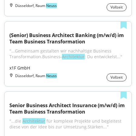
Düsseldorf, Raum
Neuss
Vollzeit
(Senior) Business Architect Banking (m/w/d) im 
Team Business Transformation
"...Gemeinsam gestalten wir nachhaltige Business 
Transformation.Business-
Architektur
: Du entwickelst..."
x1F GmbH
Düsseldorf, Raum
Neuss
Vollzeit
Senior Business Architect Insurance (m/w/d) im 
Team Business Transformation
"...die 
Architektur
 für komplexe Projekte und begleitest 
diese von der Idee bis zur Umsetzung.Stärken..."