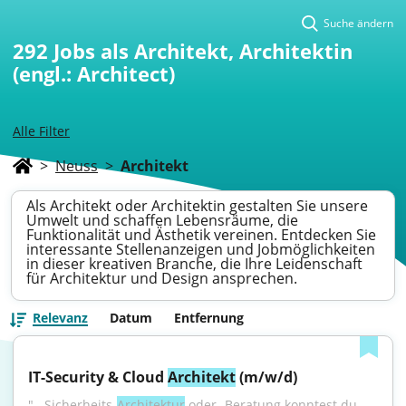
Suche ändern
292
Jobs als Architekt, Architektin
(engl.: Architect)
Alle Filter
>
Neuss
>
Architekt
Als Architekt oder Architektin gestalten Sie unsere
Umwelt und schaffen Lebensräume, die
Funktionalität und Ästhetik vereinen. Entdecken Sie
interessante Stellenanzeigen und Jobmöglichkeiten
in dieser kreativen Branche, die Ihre Leidenschaft
für Architektur und Design ansprechen.
Relevanz
Datum
Entfernung
IT-Security & Cloud 
Architekt
 (m/w/d)
"...Sicherheits-
Architektur
 oder -Beratung konntest du 