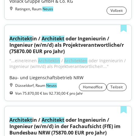
Vollack Gruppe GmbH & Co. KG
Ratingen, Raum
Neuss
Vollzeit
Architekt
in / 
Architekt
 oder Ingenieurin / 
Ingenieur (w/m/d) als Projektverantwortliche/r 
(75870.00 EUR pro Jahr)
"...eine/einen 
Architektin
 / 
Architekten
 oder Ingenieurin / 
Ingenieur (w/m/d) als Projektverantwortliche/r..."
Bau- und Liegenschaftsbetrieb NRW
Düsseldorf, Raum
Neuss
Homeoffice
Teilzeit
Von 75.870,00 € bis 92.730,00 € pro Jahr
Architekt
in / 
Architekt
 oder Ingenieurin / 
Ingenieur (w/m/d) in der Fachaufsicht (FfE) im 
Bundesbau NRW (75870.00 EUR pro Jahr)