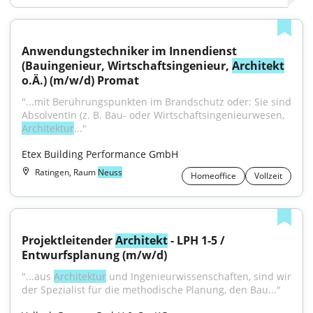
Anwendungstechniker im Innendienst 
(Bauingenieur, Wirtschaftsingenieur, 
Architekt
o.Ä.) (m/w/d) Promat
"...mit Berührungspunkten im Brandschutz oder: Sie sind 
AbsolventIn (z. B. Bau- oder Wirtschaftsingenieurwesen, 
Architektur
..."
Etex Building Performance GmbH
Ratingen, Raum
Neuss
Homeoffice
Vollzeit
Projektleitender 
Architekt
 - LPH 1-5 / 
Entwurfsplanung (m/w/d)
"...aus 
Architektur
 und Ingenieurwissenschaften, sind wir 
der Spezialist für die methodische Planung, den Bau..."