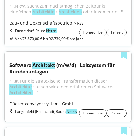
"...NRW) sucht zum nächst­möglichen Zeitpunkt 
eine/einen 
Architektin
 / 
Architekten
 oder Ingenieurin..."
Bau- und Liegenschaftsbetrieb NRW
Düsseldorf, Raum
Neuss
Homeoffice
Teilzeit
Von 75.870,00 € bis 92.730,00 € pro Jahr
Software 
Architekt
 (m/w/d) - Leitsystem für 
Kundenanlagen
"...#. Für die strategische Transformation dieser 
Architektur
 suchen wir einen erfahrenen Software-
Architekten
..."
Dücker conveyor systems GmbH
Langenfeld (Rheinland), Raum
Neuss
Homeoffice
Vollzeit