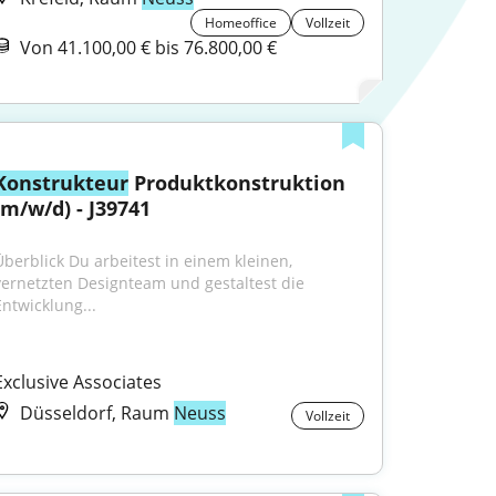
Homeoffice
Vollzeit
Von 41.100,00 € bis 76.800,00 €
Konstrukteur
 Produktkonstruktion 
(m/w/d) - J39741
Überblick Du arbeitest in einem kleinen, 
vernetzten Designteam und gestaltest die 
Entwicklung...
Exclusive Associates
Düsseldorf, Raum
Neuss
Vollzeit