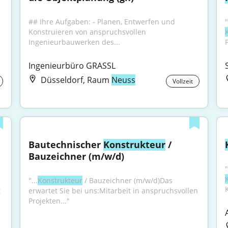
## Ihre Aufgaben: - Planen, Entwerfen und 
Konstruieren von anspruchsvollen 
Ingenieurbauwerken des...
Ingenieurbüro GRASSL
Düsseldorf, Raum
Neuss
Vollzeit
Bautechnischer 
Konstrukteur
 / 
Bauzeichner (m/w/d)
"...
Konstrukteur
 / Bauzeichner (m/w/d)Das 
 
erwartet Sie bei uns:Mitarbeit in anspruchsvollen 
Projekten..."