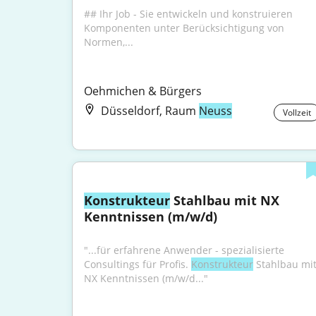
## Ihr Job - Sie entwickeln und konstruieren 
Komponenten unter Berücksichtigung von 
Normen,...
Oehmichen & Bürgers
Düsseldorf, Raum
Neuss
Vollzeit
Konstrukteur
 Stahlbau mit NX 
Kenntnissen (m/w/d)
"...für erfahrene Anwender - spezialisierte 
Consultings für Profis. 
Konstrukteur
 Stahlbau mit
NX Kenntnissen (m/w/d..."