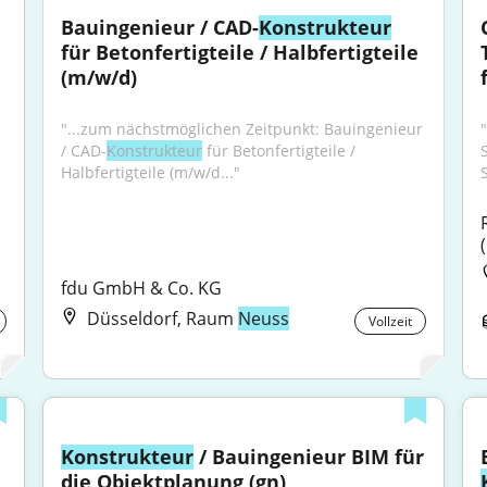
Bauingenieur / CAD-
Konstrukteur
für Betonfertigteile / Halbfertigteile 
(m/w/d)
"...zum nächstmöglichen Zeitpunkt: Bauingenieur 
/ CAD-
Konstrukteur
 für Betonfertigteile / 
Halbfertigteile (m/w/d..."
fdu GmbH & Co. KG
Düsseldorf, Raum
Neuss
Vollzeit
Konstrukteur
 / Bauingenieur BIM für 
die Objektplanung (gn)