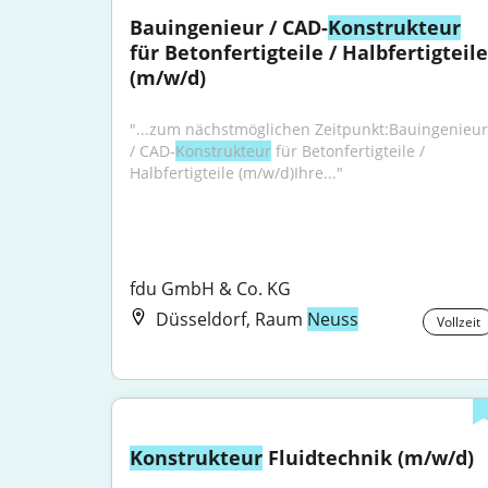
Bauingenieur / CAD-
Konstrukteur
für Betonfertigteile / Halbfertigteile 
(m/w/d)
"...zum nächstmöglichen Zeitpunkt:Bauingenieur 
/ CAD-
Konstrukteur
 für Betonfertigteile / 
Halbfertigteile (m/w/d)Ihre..."
fdu GmbH & Co. KG
Düsseldorf, Raum
Neuss
Vollzeit
Konstrukteur
 Fluidtechnik (m/w/d)