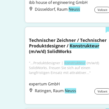
ibb house of engineering GmbH
Düsseldorf, Raum
Neuss
Vollzeit
Technischer Zeichner / Technischer 
Produktdesigner / 
Konstrukteur
(m/w/d) SolidWorks
"...Produktdesigner | 
Konstrukteur
 (m/w/d) 
SolidWorks. Freuen Sie sich auf einen 
langfristigen Einsatz mit attraktiver..."
expertum GmbH
Ratingen, Raum
Neuss
Vollzeit