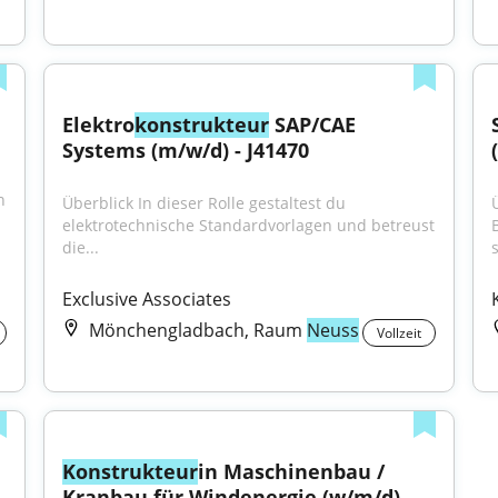
Elektro
konstrukteur
 SAP/CAE 
Systems (m/w/d) - J41470
 
Überblick In dieser Rolle gestaltest du 
elektrotechnische Standardvorlagen und betreust 
die...
Exclusive Associates
Mönchengladbach, Raum
Neuss
Vollzeit
Konstrukteur
in Maschinenbau / 
Kranbau für Windenergie (w/m/d)