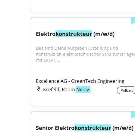
Elektro
konstrukteur
 (m/w/d)
Das sind Deine Aufgaben Erstellung und 
Konstruktion elektrotechnischer Schaltunterlagen
mit EPLAN...
Excellence AG - GreenTech Engineering
Krefeld, Raum
Neuss
Vollzeit
Senior Elektro
konstrukteur
 (m/w/d)