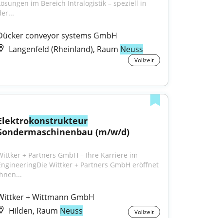
Lösungen im Bereich Intralogistik – speziell in 
er...
Dücker conveyor systems GmbH
Langenfeld (Rheinland), Raum
Neuss
Vollzeit
Elektro
konstrukteur
Sondermaschinenbau (m/w/d)
Wittker + Partners GmbH – Ihre Karriere im 
EngineeringDie Wittker + Partners GmbH eröffnet 
Ihnen...
Wittker + Wittmann GmbH
Hilden, Raum
Neuss
Vollzeit