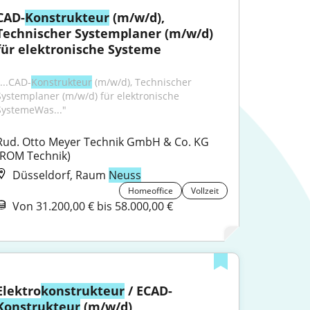
CAD-
Konstrukteur
 (m/w/d), 
Technischer Systemplaner (m/w/d) 
für elektronische Systeme
"...CAD-
Konstrukteur
 (m/w/d), Technischer 
Systemplaner (m/w/d) für elektronische 
SystemeWas..."
Rud. Otto Meyer Technik GmbH & Co. KG 
(ROM Technik)
Düsseldorf, Raum
Neuss
Homeoffice
Vollzeit
Von 31.200,00 € bis 58.000,00 €
Elektro
konstrukteur
 / ECAD-
Konstrukteur
 (m/w/d)