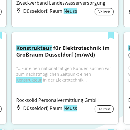
Zweckverband Landeswasserversorgung
Düsseldorf, Raum
Neuss
Vollzeit
Konstrukteur
 für Elektrotechnik im 
Großraum Düsseldorf (m/w/d)
"...Für einen national tätigen Kunden suchen wir 
zum nächstmöglichen Zeitpunkt einen 
Konstrukteur
 in der Elektrotechnik..."
Rocksolid Personalvermittlung GmbH
Düsseldorf, Raum
Neuss
Teilzeit