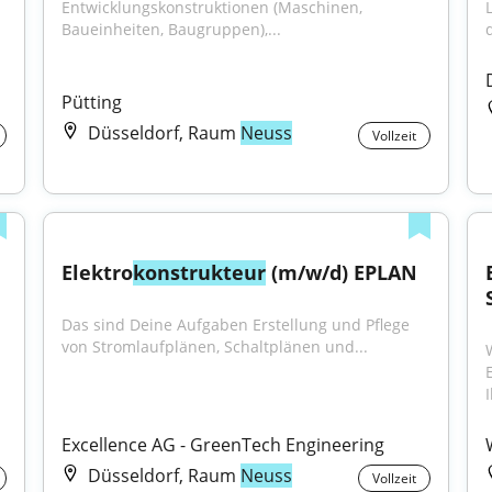
Entwicklungskonstruktionen (Maschinen, 
Baueinheiten, Baugruppen),...
d
Pütting
Düsseldorf, Raum
Neuss
Vollzeit
Elektro
konstrukteur
 (m/w/d) EPLAN
Das sind Deine Aufgaben Erstellung und Pflege 
von Stromlaufplänen, Schaltplänen und...
Excellence AG - GreenTech Engineering
Düsseldorf, Raum
Neuss
Vollzeit