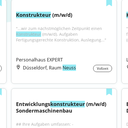
Konstrukteur
 (m/w/d)
"...wir zum nächstmöglichen Zeitpunkt einen 
Konstrukteur
 (m/w/d). Aufgaben 
Fertigungsgerechte Konstruktion, Auslegung..."
(
Personalhaus EXPERT
Düsseldorf, Raum
Neuss
Vollzeit
Entwicklungs
konstrukteur
 (m/w/d) 
Sondermaschinenbau
## Ihre Aufgaben umfassen: - 