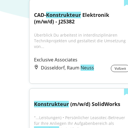
CAD-
Konstrukteur
 Elektronik 
(m/w/d) - J25382
Überblick Du arbeitest in interdisziplinären 
Technikprojekten und gestaltest die Umsetzung 
von...
Exclusive Associates
Düsseldorf, Raum
Neuss
Vollzeit
Konstrukteur
 (m/w/d) SolidWorks
"...Leistungen) • Persönlicher Leasotec-Betreuer 
für Ihre Anliegen Ihr Aufgabenbereich als 