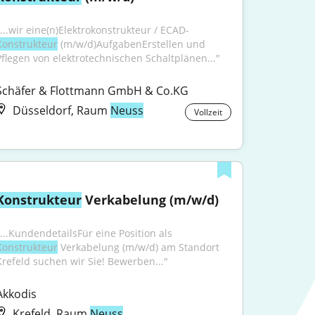
"...wir eine(n)Elektrokonstrukteur / ECAD-
Konstrukteur
 (m/w/d)AufgabenErstellen und 
Pflegen von elektrotechnischen Schaltplänen..."
Schäfer & Flottmann GmbH & Co.KG
Düsseldorf, Raum
Neuss
Vollzeit
Konstrukteur
 Verkabelung (m/w/d)
"...KundendetailsFür eine Position als 
Konstrukteur
 Verkabelung (m/w/d) am Standort 
Krefeld suchen wir Sie! Bewerben..."
Akkodis
Krefeld, Raum
Neuss