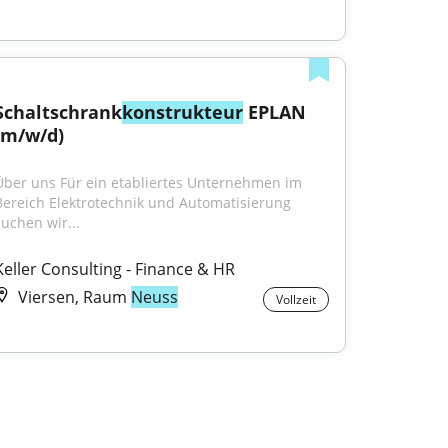
Schaltschrank
konstrukteur
 EPLAN 
(m/w/d)
Über uns Für ein etabliertes Unternehmen im 
Bereich Elektrotechnik und Automatisierung 
suchen wir...
Keller Consulting - Finance & HR
Viersen, Raum
Neuss
Vollzeit