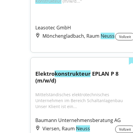
Konstrukteur
 (m/w/d..."
Leasotec GmbH
Mönchengladbach, Raum
Neuss
Vollzeit
Elektro
konstrukteur
 EPLAN P 8 
(m/w/d)
Mittelständisches elektrotechnisches 
Unternehmen im Bereich Schaltanlagenbau 
Unser Klient ist ein...
Baumann Unternehmensberatung AG
Viersen, Raum
Neuss
Vollzeit