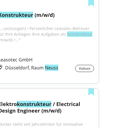
Konstrukteur
 (m/w/d)
"...Leistungen) • Persönlicher Leasotec-Betreuer 
für Ihre Anliegen Ihre Aufgaben als 
Konstrukteur
m/w/d) •..."
Leasotec GmbH
Düsseldorf, Raum
Neuss
Vollzeit
Elektro
konstrukteur
 / Electrical 
Design Engineer (m/w/d)
Dücker steht seit Jahrzehnten für innovative 