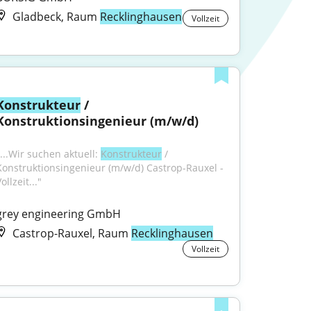
Gladbeck, Raum
Recklinghausen
Vollzeit
Konstrukteur
 / 
Konstruktionsingenieur (m/w/d)
...Wir suchen aktuell: 
Konstrukteur
 / 
Konstruktionsingenieur (m/w/d) Castrop-Rauxel - 
ollzeit..."
grey engineering GmbH
Castrop-Rauxel, Raum
Recklinghausen
Vollzeit