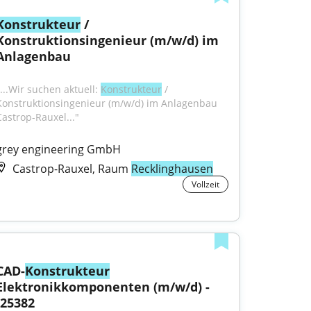
Konstrukteur
 / 
Konstruktionsingenieur (m/w/d) im 
Anlagenbau
...Wir suchen aktuell: 
Konstrukteur
 / 
Konstruktionsingenieur (m/w/d) im Anlagenbau 
Castrop-Rauxel..."
grey engineering GmbH
Castrop-Rauxel, Raum
Recklinghausen
Vollzeit
CAD-
Konstrukteur
Elektronikkomponenten (m/w/d) - 
J25382