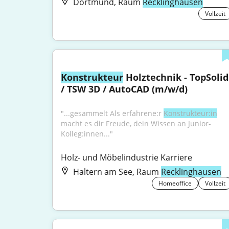
Dortmund, Raum
Recklinghausen
Vollzeit
Konstrukteur
 Holztechnik - TopSolid 
/ TSW 3D / AutoCAD (m/w/d)
"...gesammelt Als erfahrene:r 
Konstrukteur:in
macht es dir Freude, dein Wissen an Junior-
Kolleg:innen..."
Holz- und Möbelindustrie Karriere
Haltern am See, Raum
Recklinghausen
Homeoffice
Vollzeit