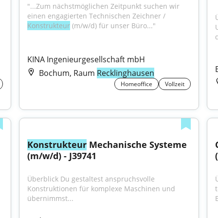
"...Zum nächstmöglichen Zeitpunkt suchen wir 
einen engagierten Technischen Zeichner / 
Konstrukteur
 (m/w/d) für unser Büro..."
d
KINA Ingenieurgesellschaft mbH
Bochum, Raum
Recklinghausen
Homeoffice
Vollzeit
Konstrukteur
 Mechanische Systeme 
(m/w/d) - J39741
Überblick Du gestaltest anspruchsvolle 
Konstruktionen für komplexe Maschinen und 
übernimmst...