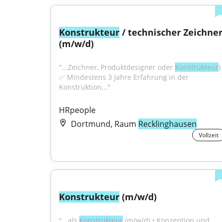
Konstrukteur
 / technischer Zeichner
(m/w/d)
"...Zeichner, Produktdesigner oder 
Konstrukteur
) 
✅ Mindestens 3 Jahre Erfahrung in der 
Konstruktion..."
HRpeople
Dortmund, Raum
Recklinghausen
Vollzeit
Konstrukteur
 (m/w/d)
"...als 
Konstrukteur
 (m/w/d) • Konzeption und 