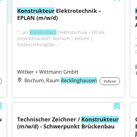
Konstrukteur
 Elektrotechnik – 
EPLAN (m/w/d)
"...als:
Konstrukteur
 Elektrotechnik – EPLAN 
(m/w/d)Standort: Bochum | Vollzeit | 
"
FestanstellungDas..."
Wittker + Wittmann GmbH
Bochum, Raum
Recklinghausen
Vollzeit
 
Technischer Zeichner / 
Konstrukteur
(m/w/d) - Schwerpunkt Brückenbau