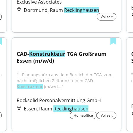
Exclusive Associates
Dortmund, Raum
Recklinghausen
Vollzeit
CAD-
Konstrukteur
 TGA Großraum 
Essen (m/w/d)
 
"...Planungsbüro aus dem Bereich der TGA, zum 
nächstmöglichen Zeitpunkt einen CAD-
Konstrukteur
 (m/w/d..."
Rocksolid Personalvermittlung GmbH
Essen, Raum
Recklinghausen
Homeoffice
Vollzeit