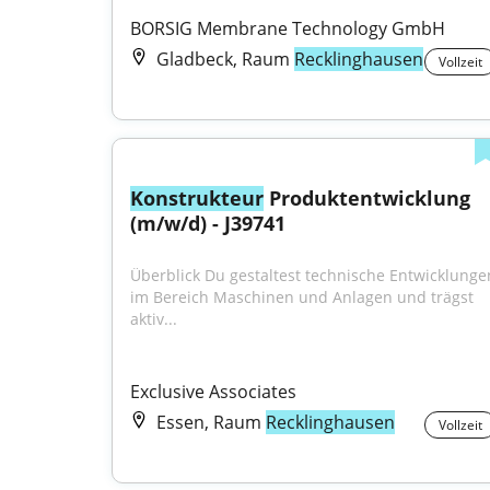
BORSIG Membrane Technology GmbH
Gladbeck, Raum
Recklinghausen
Vollzeit
Konstrukteur
 Produktentwicklung 
(m/w/d) - J39741
Überblick Du gestaltest technische Entwicklungen
im Bereich Maschinen und Anlagen und trägst 
aktiv...
Exclusive Associates
Essen, Raum
Recklinghausen
Vollzeit