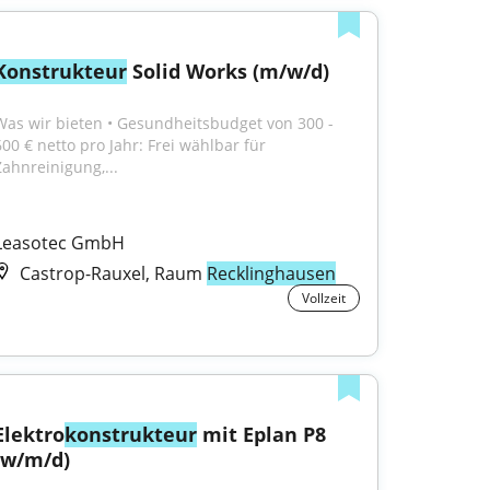
Konstrukteur
 Solid Works (m/w/d)
Was wir bieten • Gesundheitsbudget von 300 - 
600 € netto pro Jahr: Frei wählbar für 
Zahnreinigung,...
Leasotec GmbH
Castrop-Rauxel, Raum
Recklinghausen
Vollzeit
Elektro
konstrukteur
 mit Eplan P8 
(w/m/d)