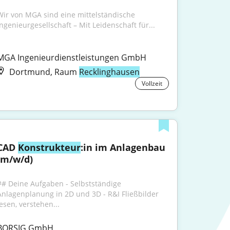
Wir von MGA sind eine mittelständische 
Ingenieurgesellschaft – Mit Leidenschaft für...
MGA Ingenieurdienstleistungen GmbH
Dortmund, Raum
Recklinghausen
Vollzeit
CAD 
Konstrukteur
:in im Anlagenbau 
(m/w/d)
## Deine Aufgaben - Selbstständige 
Anlagenplanung in 2D und 3D - R&I Fließbilder 
lesen, verstehen...
BORSIG GmbH