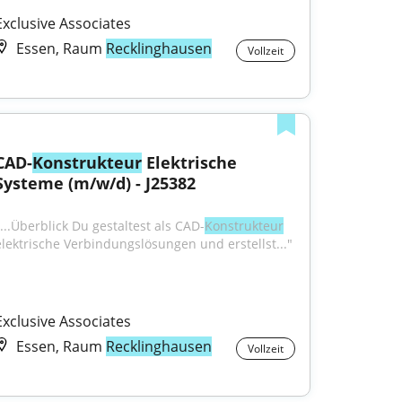
Exclusive Associates
Essen, Raum
Recklinghausen
Vollzeit
CAD-
Konstrukteur
 Elektrische 
Systeme (m/w/d) - J25382
"...Überblick Du gestaltest als CAD-
Konstrukteur
elektrische Verbindungslösungen und erstellst..."
Exclusive Associates
Essen, Raum
Recklinghausen
Vollzeit