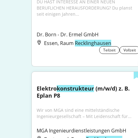
DU HAST INTERESSE AN EINER NEUEN 
BERUFLICHEN HERAUSFORDERUNG? Du planst 
seit einigen Jahren...
Dr. Born - Dr. Ermel GmbH
Essen, Raum
Recklinghausen
Teilzeit
Vollzeit
Elektro
konstrukteur
 (m/w/d) z. B. 
Eplan P8
Wir von MGA sind eine mittelständische 
Ingenieurgesellschaft – Mit Leidenschaft für...
MGA Ingenieurdienstleistungen GmbH