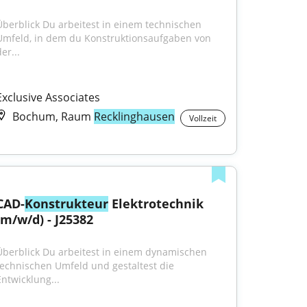
Überblick Du arbeitest in einem technischen 
Umfeld, in dem du Konstruktionsaufgaben von 
er...
Exclusive Associates
Bochum, Raum
Recklinghausen
Vollzeit
CAD-
Konstrukteur
 Elektrotechnik 
(m/w/d) - J25382
Überblick Du arbeitest in einem dynamischen 
technischen Umfeld und gestaltest die 
Entwicklung...