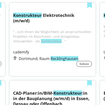
 
Konstrukteur
 Elektrotechnik 
(m/w/d)
"...sich Ihnen die Möglichkeit, an anspruchsvollen 
Projekten im Maschinen- und Anlagenbau 
mitzuwirken - als 
Konstrukteur
..."
cademify
Dortmund, Raum
Recklinghausen
Vollzeit
CAD-Planer:in/BIM-
Konstrukteur
:in 
in der Bauplanung (w/m/d) in Essen, 
Dessau oder Offenbach