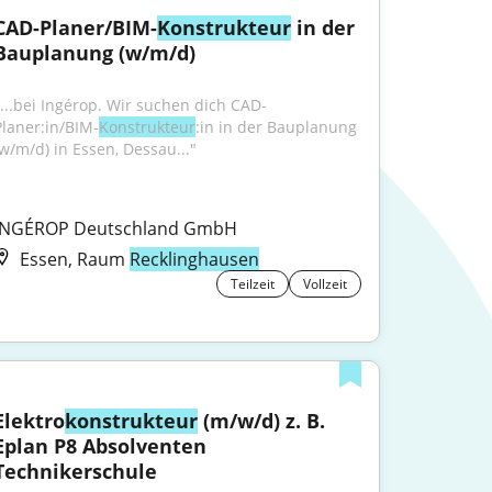
CAD-Planer/BIM-
Konstrukteur
 in der 
Bauplanung (w/m/d)
"...bei Ingérop. Wir suchen dich CAD-
Planer:in/BIM-
Konstrukteur
:in in der Bauplanung 
(w/m/d) in Essen, Dessau..."
INGÉROP Deutschland GmbH
Essen, Raum
Recklinghausen
Teilzeit
Vollzeit
Elektro
konstrukteur
 (m/w/d) z. B. 
Eplan P8 Absolventen 
Technikerschule