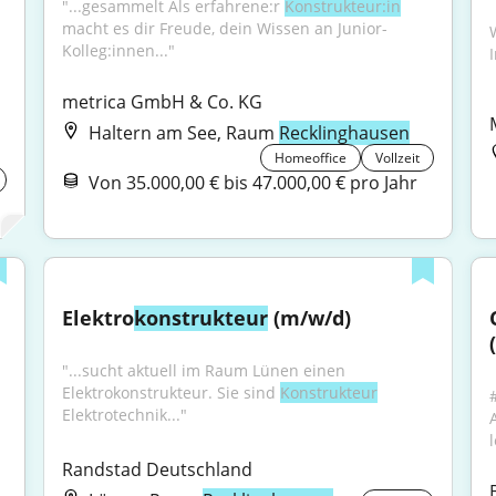
"...gesammelt Als erfahrene:r 
Konstrukteur:in
macht es dir Freude, dein Wissen an Junior-
Kolleg:innen..."
metrica GmbH & Co. KG
Haltern am See, Raum
Recklinghausen
Homeoffice
Vollzeit
Von 35.000,00 € bis 47.000,00 € pro Jahr
Elektro
konstrukteur
 (m/w/d)
"...sucht aktuell im Raum Lünen einen 
Elektrokonstrukteur. Sie sind 
Konstrukteur
Elektrotechnik..."
Randstad Deutschland