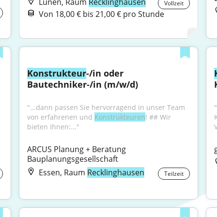
Lünen, Raum
Recklinghausen
Vollzeit
Von 18,00 € bis 21,00 € pro Stunde
Konstrukteur
-/in oder 
Bautechniker-/in (m/w/d)
"...dann passen Sie hervorragend in unser Team 
"
von erfahrenen und 
Konstrukteuren
! ## Wir 
bieten Ihnen:..."
V
ARCUS Planung + Beratung 
Bauplanungsgesellschaft
Essen, Raum
Recklinghausen
Teilzeit