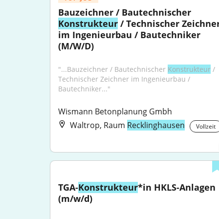
Bauzeichner / Bautechnischer 
Konstrukteur
 / Technischer Zeichner
im Ingenieurbau / Bautechniker 
(M/W/D)
"...Bauzeichner / Bautechnischer 
Konstrukteur
 / 
Technischer Zeichner im Ingenieurbau / 
Bautechniker..."
Wismann Betonplanung Gmbh
Waltrop, Raum
Recklinghausen
Vollzeit
TGA-
Konstrukteur
*in HKLS-Anlagen 
(m/w/d)