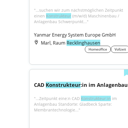
"...suchen wir zum nächstmöglichen Zeitpunkt 
einen 
Konstrukteur
 (m/w/d) Maschinenbau / 
Anlagenbau Schwerpunkt..."
Yanmar Energy System Europe GmbH
Marl, Raum
Recklinghausen
Homeoffice
Vollzeit
CAD 
Konstrukteur
:in im Anlagenbau
"...Zeitpunkt eine:n CAD 
Konstrukteur:in
 im 
Anlagenbau Standorte: Gladbeck Sparte: 
Membrantechnologie..."