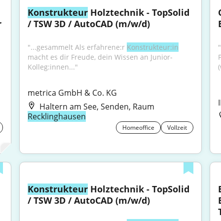
Konstrukteur
 Holztechnik - TopSolid 
 
/ TSW 3D / AutoCAD (m/w/d)
"...gesammelt Als erfahrene:r 
Konstrukteur:in
macht es dir Freude, dein Wissen an Junior-
Kolleg:innen..."
metrica GmbH & Co. KG
Haltern am See, Senden, Raum
Recklinghausen
Homeoffice
Vollzeit
Konstrukteur
 Holztechnik - TopSolid 
/ TSW 3D / AutoCAD (m/w/d)