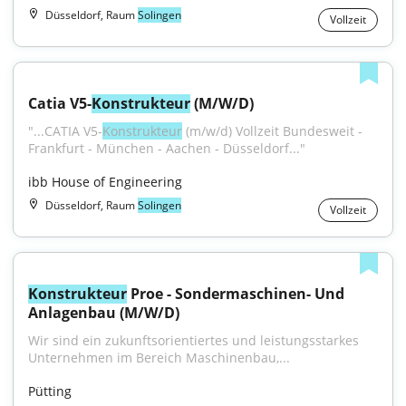
Düsseldorf, Raum
Solingen
Vollzeit
Catia V5-
Konstrukteur
 (M/W/D)
"...CATIA V5-
Konstrukteur
 (m/w/d) Vollzeit Bundesweit - 
Frankfurt - München - Aachen - Düsseldorf..."
ibb House of Engineering
Düsseldorf, Raum
Solingen
Vollzeit
Konstrukteur
 Proe - Sondermaschinen- Und 
Anlagenbau (M/W/D)
Wir sind ein zukunftsorientiertes und leistungsstarkes 
Unternehmen im Bereich Maschinenbau,...
Pütting