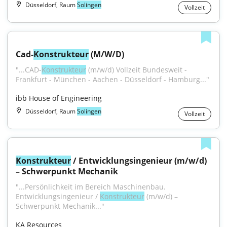
Düsseldorf, Raum
Solingen
Vollzeit
Cad-
Konstrukteur
 (M/W/D)
"...CAD-
Konstrukteur
 (m/w/d) Vollzeit Bundesweit - 
Frankfurt - München - Aachen - Düsseldorf - Hamburg..."
ibb House of Engineering
Düsseldorf, Raum
Solingen
Vollzeit
Konstrukteur
 / Entwicklungsingenieur (m/w/d) 
– Schwerpunkt Mechanik
"...Persönlichkeit im Bereich Maschinenbau. 
Entwicklungsingenieur / 
Konstrukteur
 (m/w/d) – 
Schwerpunkt Mechanik..."
KA Resources