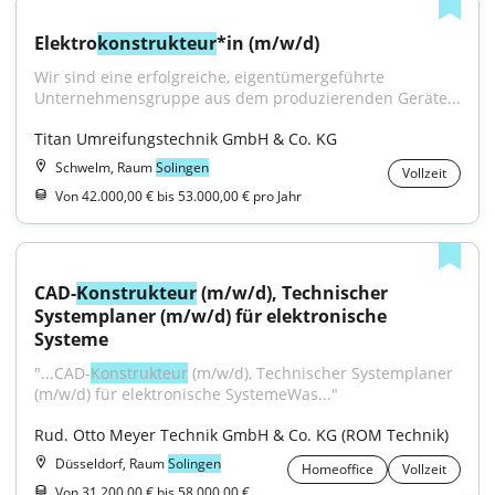
Elektro
konstrukteur
*in (m/w/d)
Wir sind eine erfolgreiche, eigentümer­geführte 
Unternehmensgruppe aus dem produzierenden Geräte...
Titan Umreifungstechnik GmbH & Co. KG
Schwelm, Raum
Solingen
Vollzeit
Von 42.000,00 € bis 53.000,00 € pro Jahr
CAD-
Konstrukteur
 (m/w/d), Technischer 
Systemplaner (m/w/d) für elektronische 
Systeme
"...CAD-
Konstrukteur
 (m/w/d), Technischer Systemplaner 
(m/w/d) für elektronische SystemeWas..."
Rud. Otto Meyer Technik GmbH & Co. KG (ROM Technik)
Düsseldorf, Raum
Solingen
Homeoffice
Vollzeit
Von 31.200,00 € bis 58.000,00 €