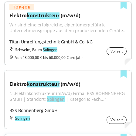
TOP-JOB
Elektro
konstrukteur
 (m/w/d)
Wir sind eine erfolgreiche, eigentümer­geführte 
Unternehmensgruppe aus dem produzierenden Geräte...
Titan Umreifungstechnik GmbH & Co. KG
Schwelm, Raum
Solingen
Vollzeit
Von 48.000,00 € bis 60.000,00 € pro Jahr
Elektro
konstrukteur
 (m/w/d)
"...Elektrokonstrukteur (m/w/d) Firma: BSS BOHNENBERG 
GMBH | Standort: 
Solingen
 | Kategorie: Fach..."
BSS Bohnenberg GmbH
Solingen
Vollzeit