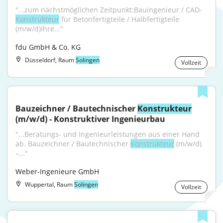
"...zum nächstmöglichen Zeitpunkt:Bauingenieur / CAD-
Konstrukteur
 für Betonfertigteile / Halbfertigteile 
(m/w/d)Ihre..."
fdu GmbH & Co. KG
Düsseldorf, Raum
Solingen
Vollzeit
Bauzeichner / Bautechnischer 
Konstrukteur
(m/w/d) - Konstruktiver Ingenieurbau
"...Beratungs- und Ingenieurleistungen aus einer Hand 
ab. Bauzeichner / Bautechnischer 
Konstrukteur
 (m/w/d) 
–..."
Weber-Ingenieure GmbH
Wuppertal, Raum
Solingen
Vollzeit