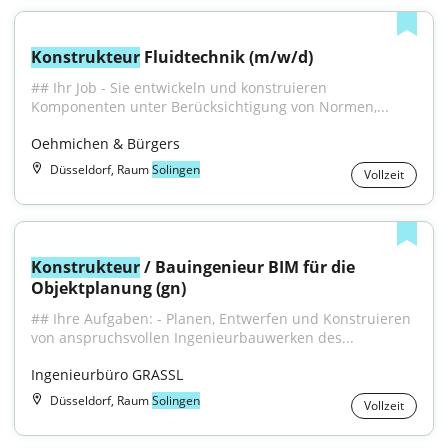
Konstrukteur
 Fluidtechnik (m/w/d)
## Ihr Job - Sie entwickeln und konstruieren 
Komponenten unter Berücksichtigung von Normen,...
Oehmichen & Bürgers
Düsseldorf, Raum
Solingen
Vollzeit
Konstrukteur
 / Bauingenieur BIM für die 
Objektplanung (gn)
## Ihre Aufgaben: - Planen, Entwerfen und Konstruieren 
von anspruchsvollen Ingenieurbauwerken des...
Ingenieurbüro GRASSL
Düsseldorf, Raum
Solingen
Vollzeit