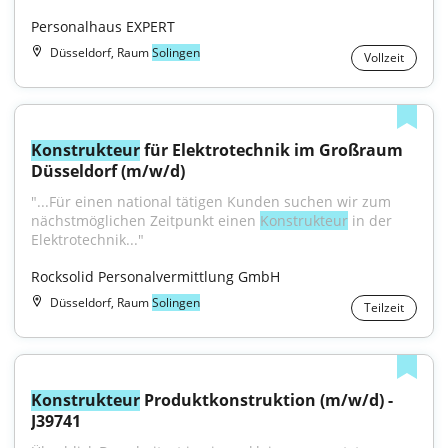
Personalhaus EXPERT
Düsseldorf, Raum
Solingen
Vollzeit
Konstrukteur
 für Elektrotechnik im Großraum 
Düsseldorf (m/w/d)
"...Für einen national tätigen Kunden suchen wir zum 
nächstmöglichen Zeitpunkt einen 
Konstrukteur
 in der 
Elektrotechnik..."
Rocksolid Personalvermittlung GmbH
Düsseldorf, Raum
Solingen
Teilzeit
Konstrukteur
 Produktkonstruktion (m/w/d) - 
J39741