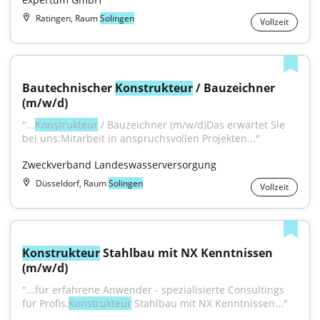
Ratingen, Raum
Solingen
Vollzeit
Bautechnischer 
Konstrukteur
 / Bauzeichner 
(m/w/d)
"...
Konstrukteur
 / Bauzeichner (m/w/d)Das erwartet Sie 
bei uns:Mitarbeit in anspruchsvollen Projekten..."
Zweckverband Landeswasserversorgung
Düsseldorf, Raum
Solingen
Vollzeit
Konstrukteur
 Stahlbau mit NX Kenntnissen 
(m/w/d)
"...für erfahrene Anwender - spezialisierte Consultings 
für Profis.
Konstrukteur
 Stahlbau mit NX Kenntnissen..."