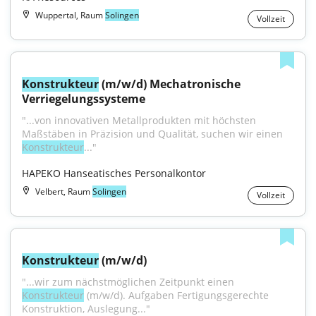
Wuppertal, Raum
Solingen
Vollzeit
Konstrukteur
 (m/w/d) Mechatronische 
Verriegelungssysteme
"...von innovativen Metallprodukten mit höchsten 
Maßstäben in Präzision und Qualität, suchen wir einen 
Konstrukteur
..."
HAPEKO Hanseatisches Personalkontor
Velbert, Raum
Solingen
Vollzeit
Konstrukteur
 (m/w/d)
"...wir zum nächstmöglichen Zeitpunkt einen 
Konstrukteur
 (m/w/d). Aufgaben Fertigungsgerechte 
Konstruktion, Auslegung..."