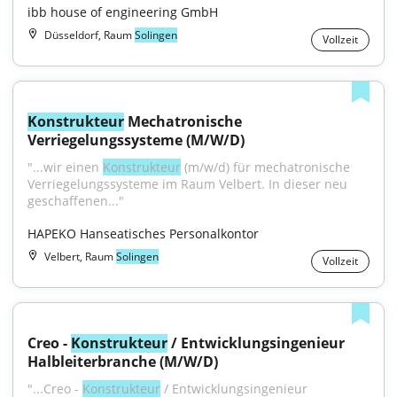
ibb house of engineering GmbH
Düsseldorf, Raum
Solingen
Vollzeit
Konstrukteur
 Mechatronische 
Verriegelungssysteme (M/W/D)
"...wir einen 
Konstrukteur
 (m/w/d) für mechatronische 
Verriegelungssysteme im Raum Velbert. In dieser neu 
geschaffenen..."
HAPEKO Hanseatisches Personalkontor
Velbert, Raum
Solingen
Vollzeit
Creo - 
Konstrukteur
 / Entwicklungsingenieur 
Halbleiterbranche (M/W/D)
"...Creo - 
Konstrukteur
 / Entwicklungsingenieur 