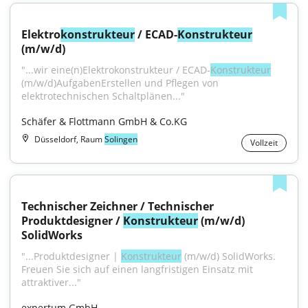
Elektro
konstrukteur
 / ECAD-
Konstrukteur
(m/w/d)
"...wir eine(n)Elektrokonstrukteur / ECAD-
Konstrukteur
(m/w/d)AufgabenErstellen und Pflegen von 
elektrotechnischen Schaltplänen..."
Schäfer & Flottmann GmbH & Co.KG
Düsseldorf, Raum
Solingen
Vollzeit
Technischer Zeichner / Technischer 
Produktdesigner / 
Konstrukteur
 (m/w/d) 
SolidWorks
"...Produktdesigner | 
Konstrukteur
 (m/w/d) SolidWorks. 
Freuen Sie sich auf einen langfristigen Einsatz mit 
attraktiver..."
expertum GmbH