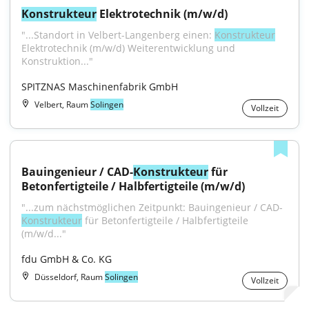
Konstrukteur
 Elektrotechnik (m/w/d)
"...Standort in Velbert-Langenberg einen: 
Konstrukteur
Elektrotechnik (m/w/d) Weiterentwicklung und 
Konstruktion..."
SPITZNAS Maschinenfabrik GmbH
Velbert, Raum
Solingen
Vollzeit
Bauingenieur / CAD-
Konstrukteur
 für 
Betonfertigteile / Halbfertigteile (m/w/d)
"...zum nächstmöglichen Zeitpunkt: Bauingenieur / CAD-
Konstrukteur
 für Betonfertigteile / Halbfertigteile 
(m/w/d..."
fdu GmbH & Co. KG
Düsseldorf, Raum
Solingen
Vollzeit