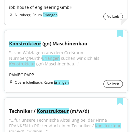
ibb house of engineering GmbH
Nürnberg, Raum
Erlangen
Vollzeit
Konstrukteur
 (gn) Maschinenbau
"...von Wälzlagern aus dem Großraum 
Nürnberg/Fürth/
Erlangen
 suchen wir dich als 
Konstrukteur
 (gn) Maschinenbau..."
PAMEC PAPP
Obermichelbach, Raum
Erlangen
Vollzeit
Techniker / 
Konstrukteur
 (m/w/d)
"...für unsere Technische Abteilung bei der Firma 
FRANKEN in Rückersdorf einen Techniker / 
Konstrukteur
(m/w/d). Original..."