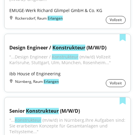
EMUGE-Werk Richard Glimpel GmbH & Co. KG
Rückersdorf, Raum
Erlangen
Vollzeit
Design Engineer / 
Konstrukteur
 (M/W/D)
"...Design Engineer / 
Konstrukteur
 (m/w/d) Vollzeit 
Karlsruhe, Stuttgart, Ulm, München, Rosenheim..."
ibb House of Engineering
Nürnberg, Raum
Erlangen
Vollzeit
Senior 
Konstrukteur
 (M/W/D)
"...
Konstrukteur
 (m/w/d) in Nürnberg.Ihre Aufgaben sind: 
Sie erarbeiten Konzepte für Gesamtanlagen und 
Teilsysteme..."