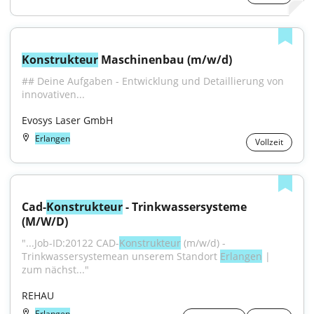
Konstrukteur
 Maschinenbau (m/w/d)
## Deine Aufgaben - Entwicklung und Detaillierung von 
innovativen...
Evosys Laser GmbH
Erlangen
Vollzeit
Cad-
Konstrukteur
 - Trinkwassersysteme 
(M/W/D)
"...Job-ID:20122 CAD-
Konstrukteur
 (m/w/d) - 
Trinkwassersystemean unserem Standort 
Erlangen
 | 
zum nächst..."
REHAU
Erlangen