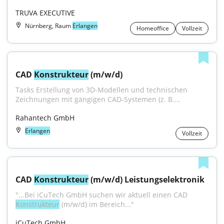
TRUVA EXECUTIVE
Nürnberg, Raum
Erlangen
Homeoffice
Vollzeit
CAD 
Konstrukteur
 (m/w/d)
Tasks Erstellung von 3D-Modellen und technischen 
Zeichnungen mit gängigen CAD-Systemen (z. B....
Rahantech GmbH
Erlangen
Vollzeit
CAD 
Konstrukteur
 (m/w/d) Leistungselektronik
"...Bei iCuTech GmbH suchen wir aktuell einen CAD 
Konstrukteur
 (m/w/d) im Bereich..."
iCuTech GmbH