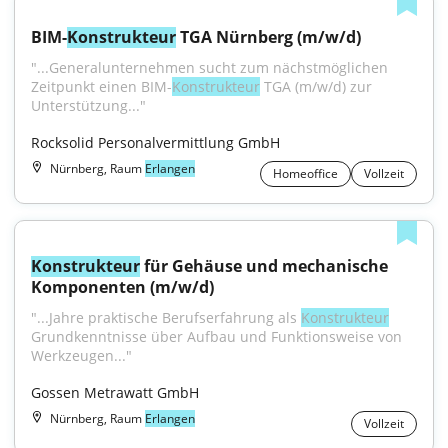
BIM-
Konstrukteur
 TGA Nürnberg (m/w/d)
"...Generalunternehmen sucht zum nächstmöglichen 
Zeitpunkt einen BIM-
Konstrukteur
 TGA (m/w/d) zur 
Unterstützung..."
Rocksolid Personalvermittlung GmbH
Nürnberg, Raum
Erlangen
Homeoffice
Vollzeit
Konstrukteur
 für Gehäuse und mechanische 
Komponenten (m/w/d)
"...Jahre praktische Berufserfahrung als 
Konstrukteur
Grundkenntnisse über Aufbau und Funktionsweise von 
Werkzeugen..."
Gossen Metrawatt GmbH
Nürnberg, Raum
Erlangen
Vollzeit