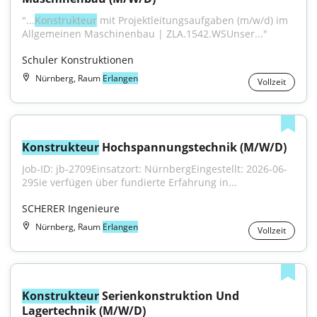
"...
Konstrukteur
 mit Projektleitungsaufgaben (m/w/d) im 
Allgemeinen Maschinenbau | ZLA.1542.WSUnser..."
Schuler Konstruktionen
Nürnberg, Raum
Erlangen
Vollzeit
Konstrukteur
 Hochspannungstechnik (M/W/D)
Job-ID: jb-2709Einsatzort: NürnbergEingestellt: 2026-06-
29Sie verfügen über fundierte Erfahrung in...
SCHERER Ingenieure
Nürnberg, Raum
Erlangen
Vollzeit
Konstrukteur
 Serienkonstruktion Und 
Lagertechnik (M/W/D)