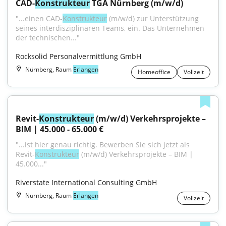
CAD-
Konstrukteur
 TGA Nürnberg (m/w/d)
"...einen CAD-
Konstrukteur
 (m/w/d) zur Unterstützung 
seines interdisziplinären Teams, ein. Das Unternehmen 
der technischen..."
Rocksolid Personalvermittlung GmbH
Nürnberg, Raum
Erlangen
Homeoffice
Vollzeit
Revit-
Konstrukteur
 (m/w/d) Verkehrsprojekte – 
BIM | 45.000 - 65.000 €
"...ist hier genau richtig. Bewerben Sie sich jetzt als 
Revit-
Konstrukteur
 (m/w/d) Verkehrsprojekte – BIM | 
45.000..."
Riverstate International Consulting GmbH
Nürnberg, Raum
Erlangen
Vollzeit