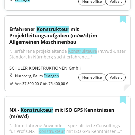
Homeoffice
Vollzeit
Erfahrener 
Konstrukteur
 mit 
Projektleitungsaufgaben (m/w/d) im 
Allgemeinen Maschinenbau
"...erfahrene projektleitende 
Konstrukteure
 (m/w/d)Unser 
Standort in Nürnberg sucht erfahrene..."
SCHULER KONSTRUKTIONEN GmbH
Nürnberg, Raum
Erlangen
Homeoffice
Vollzeit
Von 37.300,00 € bis 75.400,00 €
NX - 
Konstrukteur
 mit ISO GPS Kenntnissen 
(m/w/d)
"...für erfahrene Anwender - spezialisierte Consultings 
für Profis.NX - 
Konstrukteur
 mit ISO GPS Kenntnissen..."