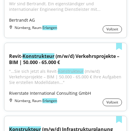
Wir sind Bertrandt. Ein eigenständiger und 
internationaler Engineering Dienstleister mit...
Bertrandt AG
Nürnberg, Raum
Erlangen
Vollzeit
Revit-
Konstrukteur
 (m/w/d) Verkehrsprojekte – 
BIM | 50.000 - 65.000 €
"...Sie sich jetzt als Revit-
Konstrukteur
 (m/w/d) 
Verkehrsprojekte – BIM | 50.000 - 65.000 € Ihre Aufgaben 
Sie erstellen Modelldaten..."
Riverstate International Consulting GmbH
Nürnberg, Raum
Erlangen
Vollzeit
Konstrukteur
 (m/w/d) Infrastrukturplanung