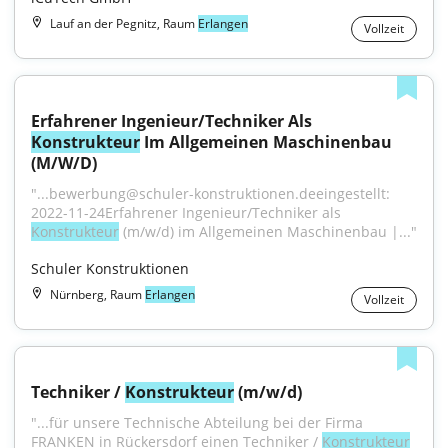
Lauf an der Pegnitz, Raum
Erlangen
Vollzeit
Erfahrener Ingenieur/Techniker Als 
Konstrukteur
 Im Allgemeinen Maschinenbau 
(M/W/D)
"...bewerbung@schuler-konstruktionen.deeingestellt: 
2022-11-24Erfahrener Ingenieur/Techniker als 
Konstrukteur
 (m/w/d) im Allgemeinen Maschinenbau |..."
Schuler Konstruktionen
Nürnberg, Raum
Erlangen
Vollzeit
Techniker / 
Konstrukteur
 (m/w/d)
"...für unsere Technische Abteilung bei der Firma 
FRANKEN in Rückersdorf einen Techniker / 
Konstrukteur