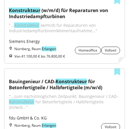
Konstrukteur
 (w/m/d) für Reparaturen von 
Industriedampfturbinen
"...
Konstrukteur
 (w/m/d) für Reparaturen von 
IndustriedampfturbinenMomentaufnahme..."
Siemens Energy
Nürnberg, Raum
Erlangen
Homeoffice
Vollzeit
Von 41.100,00 € bis 76.800,00 €
Bauingenieur / CAD-
Konstrukteur
 für 
Betonfertigteile / Halbfertigteile (m/w/d)
"...zum nächstmöglichen Zeitpunkt: Bauingenieur / CAD-
Konstrukteur
 für Betonfertigteile / Halbfertigteile 
(m/w/d..."
fdu GmbH & Co. KG
Nürnberg, Raum
Erlangen
Vollzeit