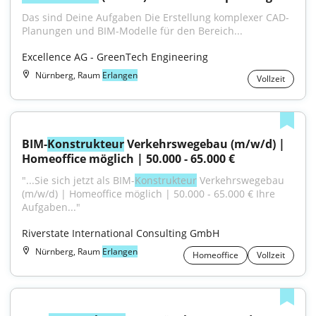
Das sind Deine Aufgaben Die Erstellung komplexer CAD-
Planungen und BIM-Modelle für den Bereich...
Excellence AG - GreenTech Engineering
Nürnberg, Raum
Erlangen
Vollzeit
BIM-
Konstrukteur
 Verkehrswegebau (m/w/d) | 
Homeoffice möglich | 50.000 - 65.000 €
"...Sie sich jetzt als BIM-
Konstrukteur
 Verkehrswegebau 
(m/w/d) | Homeoffice möglich | 50.000 - 65.000 € Ihre 
Aufgaben..."
Riverstate International Consulting GmbH
Nürnberg, Raum
Erlangen
Homeoffice
Vollzeit