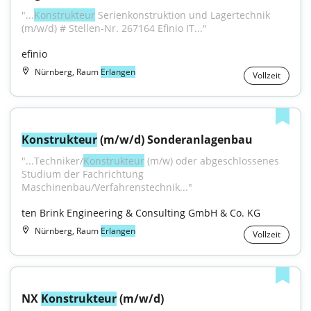
"...
Konstrukteur
 Serienkonstruktion und Lagertechnik 
(m/w/d) # Stellen-Nr. 267164 Efinio IT..."
efinio
Nürnberg, Raum
Erlangen
Vollzeit
Konstrukteur
 (m/w/d) Sonderanlagenbau
"...Techniker/
Konstrukteur
 (m/w) oder abgeschlossenes 
Studium der Fachrichtung 
Maschinenbau/Verfahrenstechnik..."
ten Brink Engineering & Consulting GmbH & Co. KG
Nürnberg, Raum
Erlangen
Vollzeit
NX 
Konstrukteur
 (m/w/d)