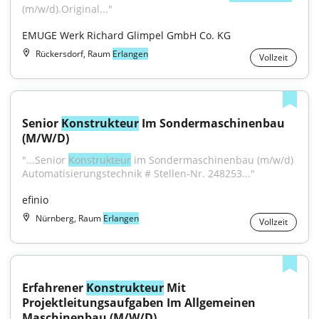
(m/w/d).Original..."
EMUGE Werk Richard Glimpel GmbH Co. KG
Rückersdorf, Raum
Erlangen
Vollzeit
Senior 
Konstrukteur
 Im Sondermaschinenbau 
(M/W/D)
"...Senior 
Konstrukteur
 im Sondermaschinenbau (m/w/d) 
Automatisierungstechnik # Stellen-Nr. 248253..."
efinio
Nürnberg, Raum
Erlangen
Vollzeit
Erfahrener 
Konstrukteur
 Mit 
Projektleitungsaufgaben Im Allgemeinen 
Maschinenbau (M/W/D)