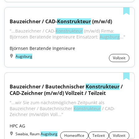
Bauzeichner / CAD-
Konstrukteur
 (m/w/d)
"...Bauzeichner / CAD-
Konstrukteur
 (m/w/d) Firma: 
Björnsen Beratende Ingenieure Einsatzort: 
Augsburg
..."
Björnsen Beratende Ingenieure
Augsburg
Vollzeit
Bauzeichner / Bautechnischer 
Konstrukteur
 / 
CAD-Zeichner (m/w/d) Vollzeit / Teilzeit
"...wir Sie zum nächstmöglichen Zeitpunkt als 
Bauzeichner / Bautechnischer 
Konstrukteur
 / CAD-
Zeichner (m/w/d)in Voll..."
HPC AG
Swabia, Raum
Augsburg
Homeoffice
Teilzeit
Vollzeit