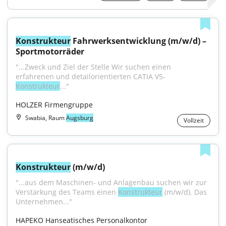
Konstrukteur
 Fahrwerksentwicklung (m/w/d) – 
Sportmotorräder
"...Zweck und Ziel der Stelle Wir suchen einen 
erfahrenen und detailorientierten CATIA V5-
Konstrukteur
..."
HOLZER Firmengruppe
Swabia, Raum
Augsburg
Vollzeit
Konstrukteur
 (m/w/d)
"...aus dem Maschinen- und Anlagenbau suchen wir zur 
Verstärkung des Teams einen 
Konstrukteur
 (m/w/d). Das 
Unternehmen..."
HAPEKO Hanseatisches Personalkontor