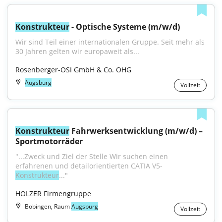
Konstrukteur
 - Optische Systeme (m/w/d)
Wir sind Teil einer internationalen Gruppe. Seit mehr als 
30 Jahren gelten wir europaweit als...
Rosenberger-OSI GmbH & Co. OHG
Augsburg
Vollzeit
Konstrukteur
 Fahrwerksentwicklung (m/w/d) – 
Sportmotorräder
"...Zweck und Ziel der Stelle Wir suchen einen 
erfahrenen und detailorientierten CATIA V5-
Konstrukteur
..."
HOLZER Firmengruppe
Bobingen, Raum
Augsburg
Vollzeit