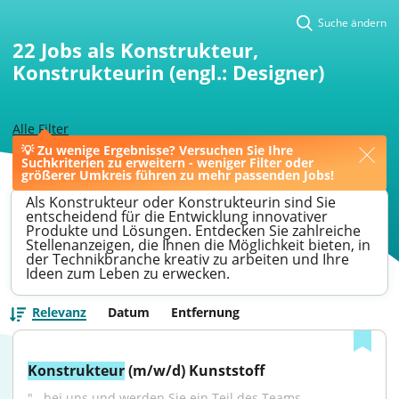
Suche ändern
22
Jobs als Konstrukteur,
Konstrukteurin (engl.: Designer)
Alle Filter
💡 Zu wenige Ergebnisse? Versuchen Sie Ihre
>
Augsburg
>
Konstrukteur
Suchkriterien zu erweitern - weniger Filter oder
größerer Umkreis führen zu mehr passenden Jobs!
Als Konstrukteur oder Konstrukteurin sind Sie
entscheidend für die Entwicklung innovativer
Produkte und Lösungen. Entdecken Sie zahlreiche
Stellenanzeigen, die Ihnen die Möglichkeit bieten, in
der Technikbranche kreativ zu arbeiten und Ihre
Ideen zum Leben zu erwecken.
Relevanz
Datum
Entfernung
Konstrukteur
 (m/w/d) Kunststoff
"...bei uns und werden Sie ein Teil des Teams 