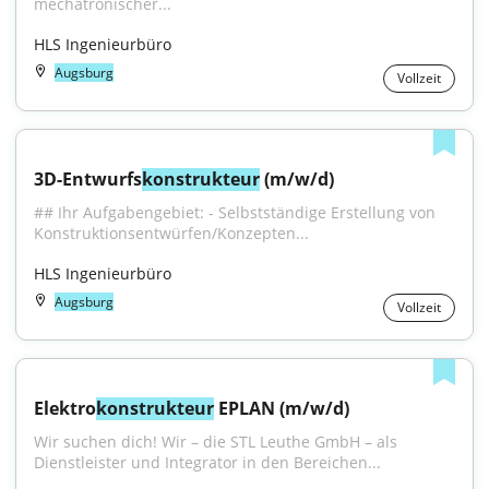
mechatronischer...
HLS Ingenieurbüro
Augsburg
Vollzeit
3D-Entwurfs
konstrukteur
 (m/w/d)
## Ihr Aufgabengebiet: - Selbstständige Erstellung von 
Konstruktionsentwürfen/Konzepten...
HLS Ingenieurbüro
Augsburg
Vollzeit
Elektro
konstrukteur
 EPLAN (m/w/d)
Wir suchen dich! Wir – die STL Leuthe GmbH – als 
Dienstleister und Integrator in den Bereichen...