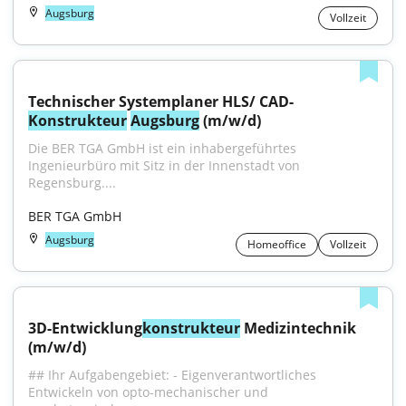
Augsburg
Vollzeit
Technischer Systemplaner HLS/ CAD-
Konstrukteur
Augsburg
 (m/w/d)
Die BER TGA GmbH ist ein inhabergeführtes 
Ingenieurbüro mit Sitz in der Innenstadt von 
Regensburg....
BER TGA GmbH
Augsburg
Homeoffice
Vollzeit
3D-Entwicklung
konstrukteur
 Medizintechnik 
(m/w/d)
## Ihr Aufgabengebiet: - Eigenverantwortliches 
Entwickeln von opto-mechanischer und 