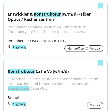
Entwickler & 
Konstrukteur
 (w/m/d) - Fiber 
Optics / Rechenzentren
Rosenberger Optical Solutions & Infrastructure 
(Rosenberger OSI) ist Teil der internationalen...
Rosenberger-OSI GmbH & Co. OHG
Augsburg
Homeoffice
Vollzeit
Konstrukteur
 Catia V5 (w/m/d)
"...Machen Sie noch heute den entscheidenden Schritt 
Ihrer Karriere und bewerben Sie sich bei uns als 
Konstrukteur
 Catia V5...."
Brunel
Augsburg
Vollzeit