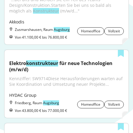
Design/Konstruktion.Starten Sie bei uns so bald als 
möglich als 
Konstrukteur
 (m/w/d..."
Akkodis
Zusmarshausen, Raum
Augsburg
Homeoffice
Vollzeit
Von 41.100,00 € bis 76.800,00 €
Elektro
konstrukteur
 für neue Technologien 
(m/w/d)
Kennziffer: SW9714Diese Herausforderungen warten auf 
Sie Koordination und Umsetzung neuer Projekte...
HYDAC Group
Friedberg, Raum
Augsburg
Homeoffice
Vollzeit
Von 43.800,00 € bis 77.000,00 €