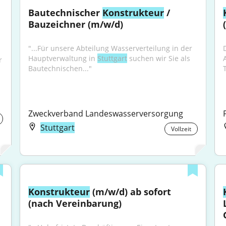
Bautechnischer 
Konstrukteur
 / 
Bauzeichner (m/w/d)
"...Für unsere Abteilung Wasserverteilung in der 
Hauptverwaltung in 
Stuttgart
 suchen wir Sie als 
 
Bautechnischen..."
Zweckverband Landeswasserversorgung
Stuttgart
Vollzeit
Konstrukteur
 (m/w/d) ab sofort 
(nach Vereinbarung)