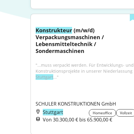
Konstrukteur
 (m/w/d) 
Verpackungsmaschinen / 
Lebensmitteltechnik / 
Sondermaschinen
"...muss verpackt werden. Für Entwicklungs- und 
Konstruktionsprojekte in unserer Niederlassung 
Stuttgart
..."
SCHULER KONSTRUKTIONEN GmbH
Stuttgart
Homeoffice
Vollzeit
Von 30.300,00 € bis 65.900,00 €