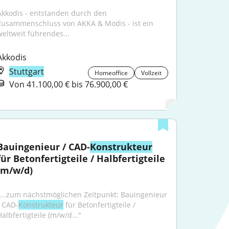
Akkodis - entstanden durch den 
Zusammenschluss von AKKA & Modis - ist ein 
weltweit führendes...
Akkodis
Stuttgart
Homeoffice
Vollzeit
Von 41.100,00 € bis 76.900,00 €
Bauingenieur / CAD-
Konstrukteur
für Betonfertigteile / Halbfertigteile 
(m/w/d)
"...zum nächstmöglichen Zeitpunkt: Bauingenieur 
/ CAD-
Konstrukteur
 für Betonfertigteile / 
Halbfertigteile (m/w/d..."