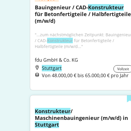
Bauingenieur / CAD-
Konstrukteur
für Betonfertigteile / Halbfertigteile 
(m/w/d)
"...zum nächstmöglichen Zeitpunkt: Bauingenieur
/ CAD-
Konstrukteur
 für Betonfertigteile / 
Halbfertigteile (m/w/d..."
fdu GmbH & Co. KG
Stuttgart
Vollzeit
Von 48.000,00 € bis 65.000,00 € pro Jahr
Konstrukteur
/ 
Maschinenbauingenieur (m/w/d) in 
Stuttgart