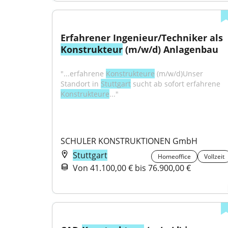
Erfahrener Ingenieur/Techniker als 
Konstrukteur
 (m/w/d) Anlagenbau
"...erfahrene 
Konstrukteure
 (m/w/d)Unser 
Standort in 
Stuttgart
 sucht ab sofort erfahrene 
Konstrukteure
..."
SCHULER KONSTRUKTIONEN GmbH
Stuttgart
Homeoffice
Vollzeit
Von 41.100,00 € bis 76.900,00 €