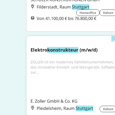
Filderstadt, Raum
Stuttgart
Homeoffice
Vollzeit
Von 41.100,00 € bis 76.800,00 €
Elektro
konstrukteur
 (m/w/d)
ZOLLER ist ein modernes Familienunternehmen, 
das innovative Einstell- und Messgeräte, Software
zur...
E. Zoller GmbH & Co. KG
Pleidelsheim, Raum
Stuttgart
Vollzeit