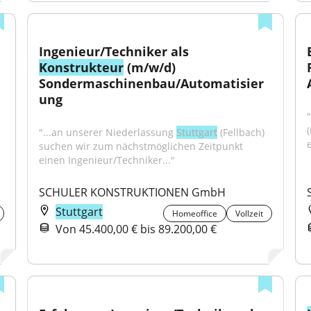
Ingenieur/Techniker als 
Konstrukteur
 (m/w/d) 
Sondermaschinenbau/Automatisier
ung
"...an unserer Niederlassung 
Stuttgart
 (Fellbach) 
suchen wir zum nächstmöglichen Zeitpunkt 
einen Ingenieur/Techniker..."
SCHULER KONSTRUKTIONEN GmbH
Stuttgart
Homeoffice
Vollzeit
Von 45.400,00 € bis 89.200,00 €