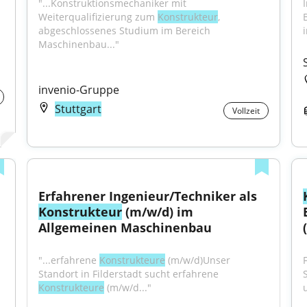
"...Konstruktionsmechaniker mit 
Weiterqualifizierung zum 
Konstrukteur
, 
abgeschlossenes Studium im Bereich 
i
Maschinenbau..."
invenio-Gruppe
Stuttgart
Vollzeit
Erfahrener Ingenieur/Techniker als 
Konstrukteur
 (m/w/d) im 
Allgemeinen Maschinenbau
"...erfahrene 
Konstrukteure
 (m/w/d)Unser 
Standort in Filderstadt sucht erfahrene 
Konstrukteure
 (m/w/d..."