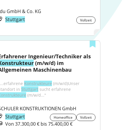
fdu GmbH & Co. KG
Stuttgart
Vollzeit
Erfahrener Ingenieur/Techniker als 
Konstrukteur
 (m/w/d) im 
Allgemeinen Maschinenbau
"...erfahrene 
Konstrukteure
 (m/w/d)Unser 
Standort in 
Stuttgart
 sucht erfahrene 
Konstrukteure
 (m/w/d..."
SCHULER KONSTRUKTIONEN GmbH
Stuttgart
Homeoffice
Vollzeit
Von 37.300,00 € bis 75.400,00 €