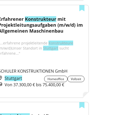
Erfahrener 
Konstrukteur
 mit 
Projektleitungsaufgaben (m/w/d) im 
Allgemeinen Maschinenbau
"...erfahrene projektleitende 
Konstrukteure
(m/w/d)Unser Standort in 
Stuttgart
 sucht 
erfahrene..."
SCHULER KONSTRUKTIONEN GmbH
Stuttgart
Homeoffice
Vollzeit
Von 37.300,00 € bis 75.400,00 €