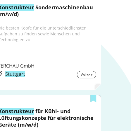
Konstrukteur
 Sondermaschinenbau 
(m/w/d)
Die besten Köpfe für die unterschiedlichsten 
Aufgaben zu finden sowie Menschen und 
Technologien zu...
FERCHAU GmbH
Stuttgart
Vollzeit
Konstrukteur
 für Kühl- und 
Lüftungskonzepte für elektronische 
Geräte (m/w/d)