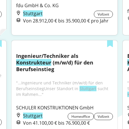
fdu GmbH & Co. KG
Stuttgart
Vollzeit
Von 28.912,00 € bis 35.900,00 € pro Jahr
Ingenieur/Techniker als 
Konstrukteur
 (m/w/d) für den 
Berufseinstieg
 
"...Ingenieure und Techniker (m/w/d) für den 
BerufseinstiegUnser Standort in 
Stuttgart
 sucht 
im Rahmen..."
SCHULER KONSTRUKTIONEN GmbH
Stuttgart
Homeoffice
Vollzeit
Von 41.100,00 € bis 76.900,00 €