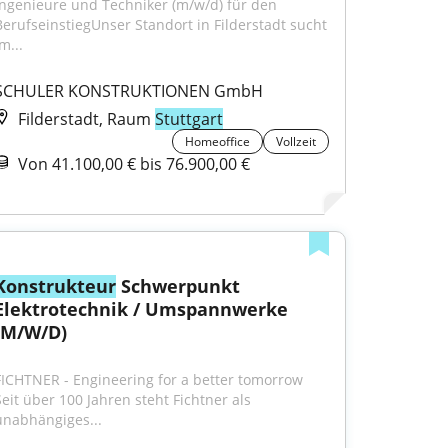
Ingenieure und Techniker (m/w/d) für den 
BerufseinstiegUnser Standort in Filderstadt sucht 
m...
SCHULER KONSTRUKTIONEN GmbH
Filderstadt, Raum
Stuttgart
Homeoffice
Vollzeit
Von 41.100,00 € bis 76.900,00 €
Konstrukteur
 Schwerpunkt 
Elektrotechnik / Umspannwerke 
(M/W/D)
FICHTNER - Engineering for a better tomorrow 
Seit über 100 Jahren steht Fichtner als 
unabhängiges...