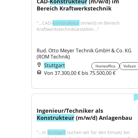
CAD-
Konstrukteur
 (m/w/d) im 
Bereich Kraftwerkstechnik
"...CAD-
Konstrukteur
 (m/w/d) im Bereich 
KraftwerkstechnikGestalten..."
Rud. Otto Meyer Technik GmbH & Co. KG 
(ROM Technik)
Stuttgart
Homeoffice
Vollzeit
Von 37.300,00 € bis 75.500,00 €
Ingenieur/Techniker als 
Konstrukteur
 (m/w/d) Anlagenbau
"...in 
Stuttgart
 suchen wir für den Einsatz bei 