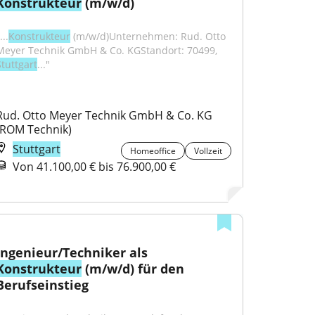
Konstrukteur
 (m/w/d)
...
Konstrukteur
 (m/w/d)Unternehmen: Rud. Otto 
Meyer Technik GmbH & Co. KGStandort: 70499, 
Stuttgart
..."
Rud. Otto Meyer Technik GmbH & Co. KG 
(ROM Technik)
Stuttgart
Homeoffice
Vollzeit
Von 41.100,00 € bis 76.900,00 €
Ingenieur/Techniker als 
Konstrukteur
 (m/w/d) für den 
Berufseinstieg