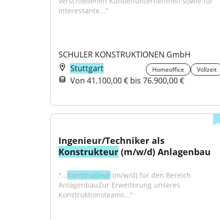
verschiedenen Kundenunternehmen sowie für 
interessante..."
SCHULER KONSTRUKTIONEN GmbH
Stuttgart
Homeoffice
Vollzeit
Von 41.100,00 € bis 76.900,00 €
Ingenieur/Techniker als 
Konstrukteur
 (m/w/d) Anlagenbau
"...
Konstrukteur
 (m/w/d) für den Bereich 
AnlagenbauZur Erweiterung unseres 
Konstruktionsteams..."