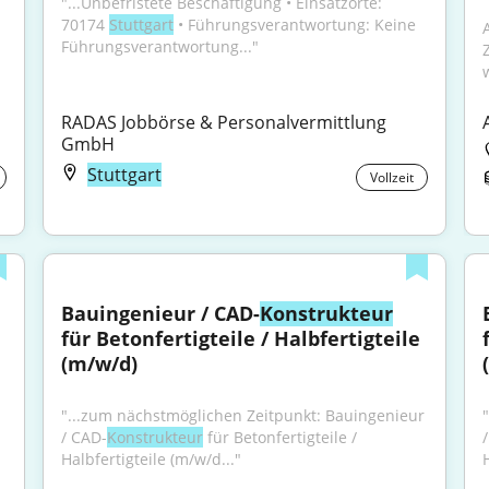
"...Unbefristete Beschäftigung • Einsatzorte: 
70174 
Stuttgart
 • Führungsverantwortung: Keine 
Führungsverantwortung..."
RADAS Jobbörse & Personalvermittlung 
GmbH
Stuttgart
Vollzeit
Bauingenieur / CAD-
Konstrukteur
für Betonfertigteile / Halbfertigteile 
(m/w/d)
"...zum nächstmöglichen Zeitpunkt: Bauingenieur 
/ CAD-
Konstrukteur
 für Betonfertigteile / 
Halbfertigteile (m/w/d..."