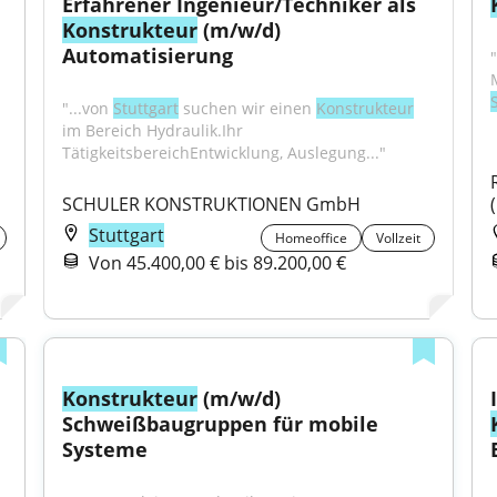
Erfahrener Ingenieur/Techniker als 
Konstrukteur
 (m/w/d) 
Automatisierung
"
"...von 
Stuttgart
 suchen wir einen 
Konstrukteur
im Bereich Hydraulik.Ihr 
TätigkeitsbereichEntwicklung, Auslegung..."
SCHULER KONSTRUKTIONEN GmbH
Stuttgart
Homeoffice
Vollzeit
Von 45.400,00 € bis 89.200,00 €
Konstrukteur
 (m/w/d) 
Schweißbaugruppen für mobile 
Systeme