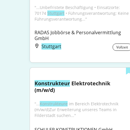
"...Unbefristete Beschäftigung • Einsatzorte: 
70174 
Stuttgart
 • Führungsverantwortung: Keine 
Führungsverantwortung..."
RADAS Jobbörse & Personalvermittlung 
GmbH
Stuttgart
Vollzeit
Konstrukteur
 Elektrotechnik 
(m/w/d)
"...
Konstrukteure
 im Bereich Elektrotechnik 
(m/w/d)Zur Erweiterung unseres Teams in 
Filderstadt suchen..."
SCHULER KONSTRUKTIONEN GmbH