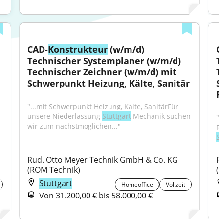
CAD-
Konstrukteur
 (w/m/d) 
Technischer Systemplaner (w/m/d) 
Technischer Zeichner (w/m/d) mit 
Schwerpunkt Heizung, Kälte, Sanitär
"...mit Schwerpunkt Heizung, Kälte, SanitärFür 
unsere Niederlassung 
Stuttgart
 Mechanik suchen 
wir zum nächstmöglichen..."
Rud. Otto Meyer Technik GmbH & Co. KG 
(ROM Technik)
Stuttgart
Homeoffice
Vollzeit
Von 31.200,00 € bis 58.000,00 €