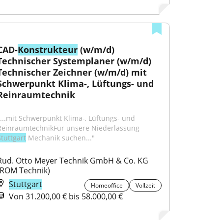
CAD-
Konstrukteur
 (w/m/d) 
Technischer Systemplaner (w/m/d) 
Technischer Zeichner (w/m/d) mit 
Schwerpunkt Klima-, Lüftungs- und 
Reinraumtechnik
"...mit Schwerpunkt Klima-, Lüftungs- und 
ReinraumtechnikFür unsere Niederlassung 
Stuttgart
 Mechanik suchen..."
Rud. Otto Meyer Technik GmbH & Co. KG 
(ROM Technik)
Stuttgart
Homeoffice
Vollzeit
Von 31.200,00 € bis 58.000,00 €