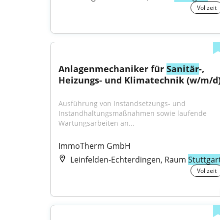
Vollzeit
Anlagenmechaniker für 
Sanitär
-, 
Heizungs- und Klimatechnik (w/m/d
Ausführung von Instandsetzungs- und 
Instandhaltungsmaßnahmen sowie laufende 
Wartungsarbeiten an...
ImmoTherm GmbH
Leinfelden-Echterdingen, Raum
Stuttgar
Vollzeit