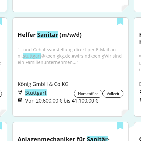
Helfer 
Sanitär
 (m/w/d)
"...und Gehaltsvorstellung direkt per E-Mail an 
nl.
stuttgart
@koenigkg.de.#wirsindkoenigWir sind 
"
ein Familienunternehmen..."
 
König GmbH & Co KG
Stuttgart
Homeoffice
Vollzeit
Von 20.600,00 € bis 41.100,00 €
Anlagenmechaniker für 
Sanitär
-, 