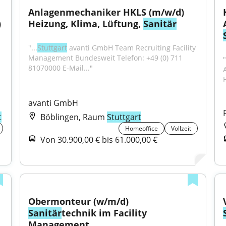
Anlagenmechaniker HKLS (m/w/d) 
 
Heizung, Klima, Lüftung, 
Sanitär
"...
Stuttgart
 avanti GmbH Team Recruiting Facility 
Management Bundesweit Telefon: +49 (0) 711 
81070000 E-Mail..."
avanti GmbH
t
Böblingen, Raum
Stuttgart
Homeoffice
Vollzeit
Von 30.900,00 € bis 61.000,00 €
Obermonteur (w/m/d) 
Sanitär
technik im Facility 
Management