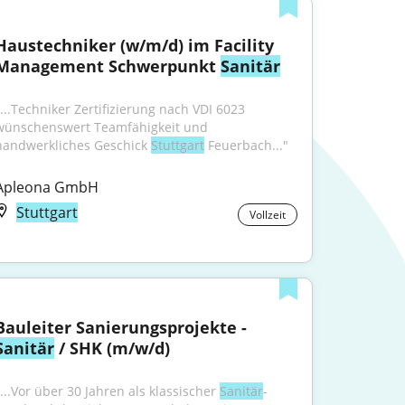
Haustechniker (w/m/d) im Facility 
Management Schwerpunkt 
Sanitär
"...Techniker Zertifizierung nach VDI 6023 
wünschenswert Teamfähigkeit und 
handwerkliches Geschick 
Stuttgart
 Feuerbach..."
Apleona GmbH
Stuttgart
Vollzeit
Bauleiter Sanierungsprojekte - 
Sanitär
 / SHK (m/w/d)
"...Vor über 30 Jahren als klassischer 
Sanitär
-