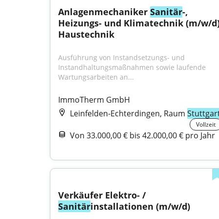
Anlagenmechaniker 
Sanitär
-, 
Heizungs- und Klimatechnik (m/w/d)
Haustechnik
Ausführung von Instandsetzungs- und 
Instandhaltungsmaßnahmen sowie laufende 
Wartungsarbeiten an...
ImmoTherm GmbH
Leinfelden-Echterdingen, Raum
Stuttgar
Vollzeit
Von 33.000,00 € bis 42.000,00 € pro Jahr
Verkäufer Elektro- / 
Sanitär
installationen (m/w/d)