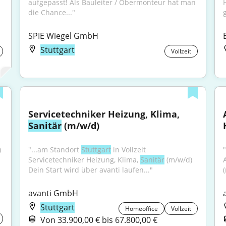
aufgepasst! Als Bauleiter / Obermonteur hat man 
die Chance..."
SPIE Wiegel GmbH
Stuttgart
Vollzeit
Servicetechniker Heizung, Klima, 
Sanitär
 (m/w/d)
 
"...am Standort 
Stuttgart
 in Vollzeit 
Servicetechniker Heizung, Klima, 
Sanitär
 (m/w/d) 
Dein Start wird über avanti laufen..."
avanti GmbH
Stuttgart
Homeoffice
Vollzeit
Von 33.900,00 € bis 67.800,00 €