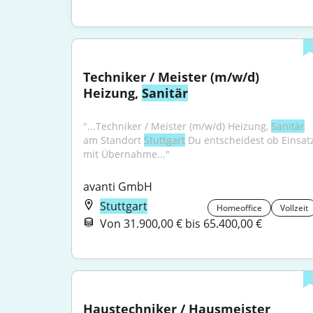
Techniker / Meister (m/w/d) 
Heizung, 
Sanitär
"...Techniker / Meister (m/w/d) Heizung, 
Sanitär
am Standort 
Stuttgart
 Du entscheidest ob Einsatz
mit Übernahme..."
avanti GmbH
Stuttgart
Homeoffice
Vollzeit
Von 31.900,00 € bis 65.400,00 €
Haustechniker / Hausmeister 