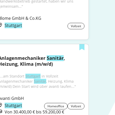
Handwerksbetrieb gestartet, haben wir uns 
gemeinsam..."
Blome GmbH & Co.KG
Stuttgart
Vollzeit
Anlagenmechaniker 
Sanitär
, 
Heizung, Klima (m/w/d)
"...am Standort 
Stuttgart
 in Vollzeit 
Anlagenmechaniker 
Sanitär
, Heizung, Klima 
(m/w/d) Dein Start wird über avanti laufen..."
avanti GmbH
Stuttgart
Homeoffice
Vollzeit
Von 30.400,00 € bis 59.200,00 €