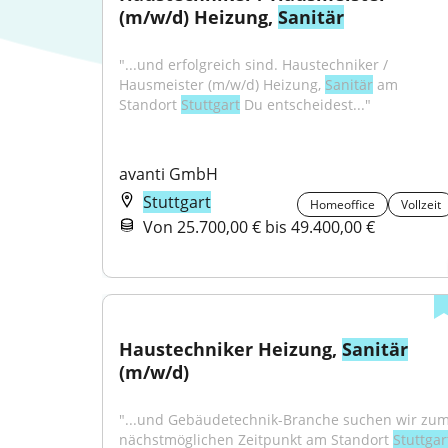
(m/w/d) Heizung, 
Sanitär
"...und erfolgreich sind. Haustechniker / 
Hausmeister (m/w/d) Heizung, 
Sanitär
 am 
Standort 
Stuttgart
 Du entscheidest..."
avanti GmbH
Stuttgart
Homeoffice
Vollzeit
Von 25.700,00 € bis 49.400,00 €
Haustechniker Heizung, 
Sanitär
(m/w/d)
"...und Gebäudetechnik-Branche suchen wir zum
nächstmöglichen Zeitpunkt am Standort 
Stuttgar