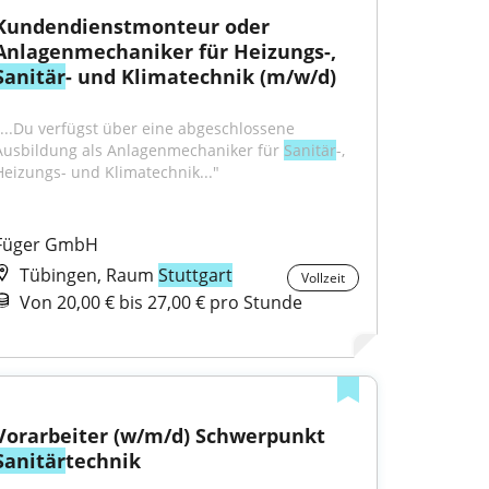
Kundendienstmonteur oder 
Anlagenmechaniker für Heizungs-, 
Sanitär
- und Klimatechnik (m/w/d)
"...Du verfügst über eine abgeschlossene 
Ausbildung als Anlagenmechaniker für 
Sanitär
-, 
Heizungs- und Klimatechnik..."
Füger GmbH
Tübingen, Raum
Stuttgart
Vollzeit
Von 20,00 € bis 27,00 € pro Stunde
Vorarbeiter (w/m/d) Schwerpunkt 
Sanitär
technik