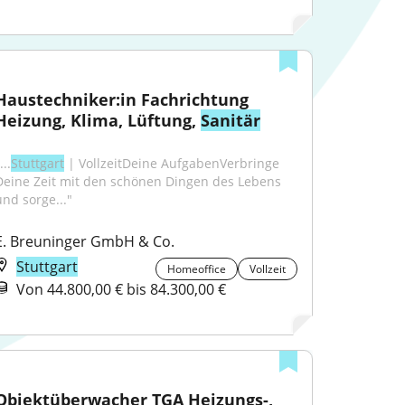
Haustechniker:in Fachrichtung 
Heizung, Klima, Lüftung, 
Sanitär
...
Stuttgart
 | VollzeitDeine AufgabenVerbringe 
Deine Zeit mit den schönen Dingen des Lebens 
und sorge..."
E. Breuninger GmbH & Co.
Stuttgart
Homeoffice
Vollzeit
Von 44.800,00 € bis 84.300,00 €
Objektüberwacher TGA Heizungs-, 