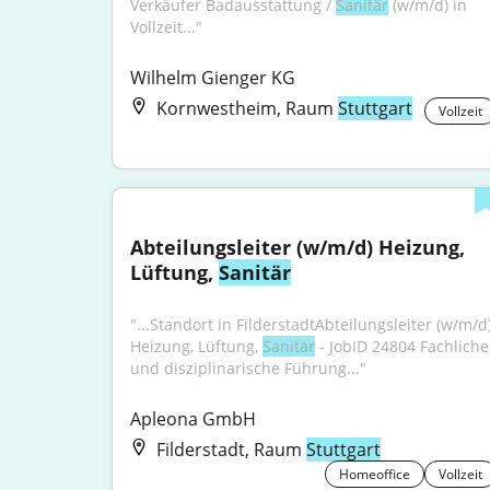
Verkäufer Badausstattung / 
Sanitär
 (w/m/d) in 
Vollzeit..."
Wilhelm Gienger KG
Kornwestheim, Raum
Stuttgart
Vollzeit
Abteilungsleiter (w/m/d) Heizung, 
Lüftung, 
Sanitär
"...Standort in FilderstadtAbteilungsleiter (w/m/d)
Heizung, Lüftung, 
Sanitär
 - JobID 24804 Fachliche 
und disziplinarische Führung..."
Apleona GmbH
Filderstadt, Raum
Stuttgart
Homeoffice
Vollzeit