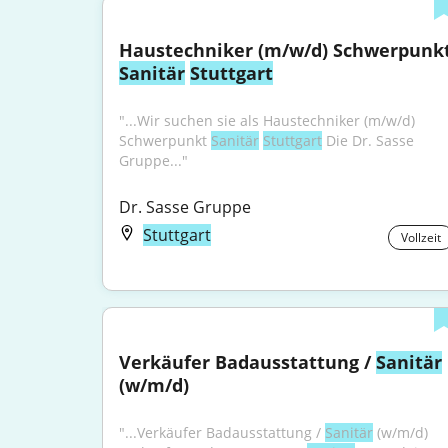
Sanitär
Stuttgart
"...Wir suchen sie als Haustechniker (m/w/d) 
Schwerpunkt 
Sanitär
Stuttgart
 Die Dr. Sasse 
Gruppe..."
Dr. Sasse Gruppe
Stuttgart
Vollzeit
Verkäufer Badausstattung / 
Sanitär
(w/m/d)
"...Verkäufer Badausstattung / 
Sanitär
 (w/m/d) 