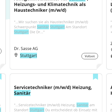
Heizungs- und Klimatechnik als 
Haustechniker (m/w/d)
"...Wir suchen sie als Haustechniker (m/w/d) 
Schwerpunkt 
Sanitär
Stuttgart
 Am Standort 
f
Stuttgart
 Die Dr..."
Dr. Sasse AG
Stuttgart
Vollzeit
Servicetechniker (m/w/d) Heizung, 
Sanitär
 
"...Servicetechniker (m/w/d) Heizung, 
Sanitär
 am 
"
t
Standort 
Stuttgart
 Du entscheidest ob Einsatz mit 