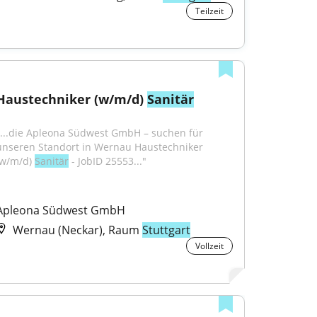
Teilzeit
Haustechniker (w/m/d) 
Sanitär
"...die Apleona Südwest GmbH – suchen für 
unseren Standort in Wernau Haustechniker 
(w/m/d) 
Sanitär
 - JobID 25553..."
Apleona Südwest GmbH
Wernau (Neckar), Raum
Stuttgart
Vollzeit