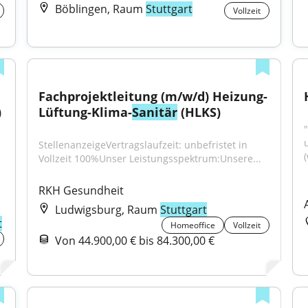
Böblingen, Raum
Stuttgart
Vollzeit
Fachprojektleitung (m/w/d) Heizung-
)
Lüftung-Klima-
Sanitär
 (HLKS)
StellenanzeigeVertragslaufzeit: unbefristet in 
Vollzeit 100%Unser Leistungsspektrum:Unsere...
RKH Gesundheit
Ludwigsburg, Raum
Stuttgart
t
Homeoffice
Vollzeit
Von 44.900,00 € bis 84.300,00 €