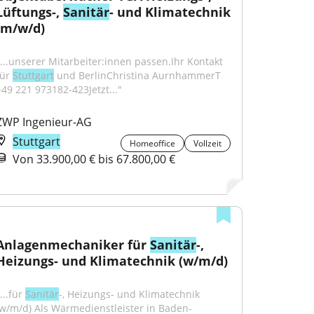
Lüftungs-, 
Sanitär
- und Klimatechnik 
(m/w/d)
"...unserer Mitarbeiter:innen passen.Ihr Kontakt 
ür 
Stuttgart
 und BerlinChristina AurnhammerT 
+49 221 973182-423Jetzt..."
ZWP Ingenieur-AG
Stuttgart
Homeoffice
Vollzeit
Von 33.900,00 € bis 67.800,00 €
Anlagenmechaniker für 
Sanitär
-, 
Heizungs- und Klimatechnik (w/m/d)
...für 
Sanitär
-, Heizungs- und Klimatechnik 
(w/m/d) Als Wärmedienstleister in Baden-