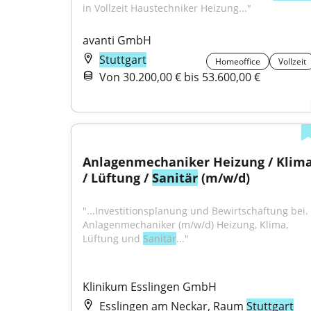
in Vollzeit Haustechniker Heizung..."
avanti GmbH
Stuttgart
Homeoffice
Vollzeit
Von 30.200,00 € bis 53.600,00 €
Anlagenmechaniker Heizung / Klima
/ Lüftung / 
Sanitär
 (m/w/d)
"...Investitionsplanung und Bewirtschaftung bei. 
Anlagenmechaniker (m/w/d) Heizung, Klima, 
Lüftung und 
Sanitär
..."
Klinikum Esslingen GmbH
Esslingen am Neckar, Raum
Stuttgart