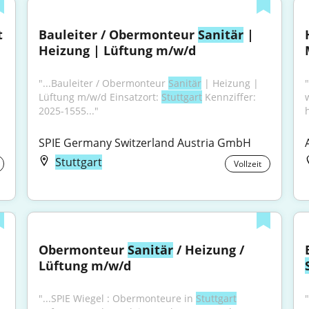
Haustechniker (m/w/d) Schwerpunkt 
Bauleiter / Obermonteur 
Sanitär
 | 
Heizung | Lüftung m/w/d
"...Bauleiter / Obermonteur 
Sanitär
 | Heizung | 
Lüftung m/w/d Einsatzort: 
Stuttgart
 Kennziffer: 
2025-1555..."
SPIE Germany Switzerland Austria GmbH
Stuttgart
Vollzeit
Obermonteur 
Sanitär
 / Heizung / 
Lüftung m/w/d
"...SPIE Wiegel : Obermonteure in 
Stuttgart