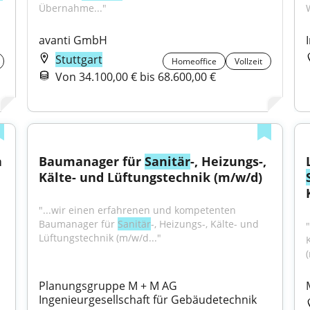
Übernahme..."
avanti GmbH
Stuttgart
Homeoffice
Vollzeit
Von 34.100,00 € bis 68.600,00 €
 
Baumanager für 
Sanitär
-, Heizungs-, 
Kälte- und Lüftungstechnik (m/w/d)
"...wir einen erfahrenen und kompetenten 
Baumanager für 
Sanitär
-, Heizungs-, Kälte- und 
Lüftungstechnik (m/w/d..."
K
Planungsgruppe M + M AG 
Ingenieurgesellschaft für Gebäudetechnik