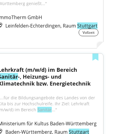
Württemberg genießt..."
ImmoTherm GmbH
Leinfelden-Echterdingen, Raum
Stuttgart
Vollzeit
Lehrkraft (m/w/d) im Bereich 
Sanitär
-, Heizungs- und 
Klimatechnik bzw. Energietechnik
"...für die Bildungsangebote des Landes von der 
ita bis zur Hochschulreife. Ihr Ziel: Lehrkraft 
(m/w/d) im Bereich 
Sanitär
..."
Ministerium für Kultus Baden-Württemberg
Baden-Württemberg, Raum
Stuttgart