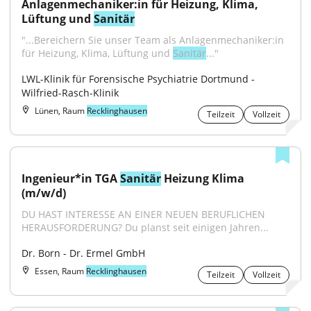
Anlagenmechaniker:in für Heizung, Klima, 
Lüftung und 
Sanitär
"...Bereichern Sie unser Team als Anlagenmechaniker:in 
für Heizung, Klima, Lüftung und 
Sanitär
..."
LWL-Klinik für Forensische Psychiatrie Dortmund - 
Wilfried-Rasch-Klinik
Lünen, Raum
Recklinghausen
Teilzeit
Vollzeit
Ingenieur*in TGA 
Sanitär
 Heizung Klima 
(m/w/d)
DU HAST INTERESSE AN EINER NEUEN BERUFLICHEN 
HERAUSFORDERUNG? Du planst seit einigen Jahren...
Dr. Born - Dr. Ermel GmbH
Essen, Raum
Recklinghausen
Teilzeit
Vollzeit