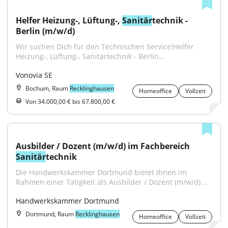
Helfer Heizung-, Lüftung-, 
Sanitär
technik - 
Berlin (m/w/d)
Wir suchen Dich für den Technischen Service!Helfer 
Heizung-, Lüftung-, Sanitärtechnik - Berlin...
Vonovia SE
Bochum, Raum
Recklinghausen
Homeoffice
Vollzeit
Von 34.000,00 € bis 67.800,00 €
Ausbilder / Dozent (m/w/d) im Fachbereich 
Sanitär
technik
Die Handwerkskammer Dortmund bietet Ihnen im 
Rahmen einer Tätigkeit als Ausbilder / Dozent (m/w/d)...
Handwerkskammer Dortmund
Dortmund, Raum
Recklinghausen
Homeoffice
Vollzeit