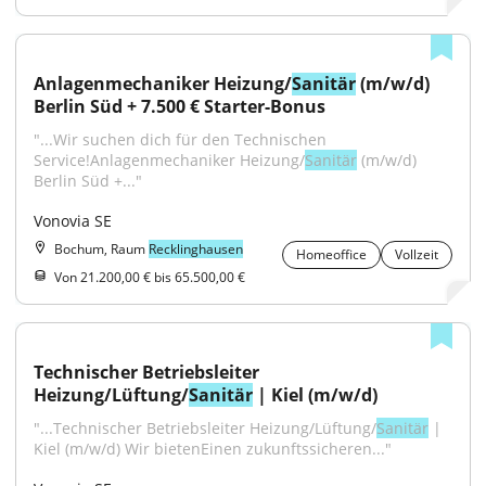
Anlagenmechaniker Heizung/
Sanitär
 (m/w/d) 
Berlin Süd + 7.500 € Starter-Bonus
"...Wir suchen dich für den Technischen 
Service!Anlagenmechaniker Heizung/
Sanitär
 (m/w/d) 
Berlin Süd +..."
Vonovia SE
Bochum, Raum
Recklinghausen
Homeoffice
Vollzeit
Von 21.200,00 € bis 65.500,00 €
Technischer Betriebsleiter 
Heizung/Lüftung/
Sanitär
 | Kiel (m/w/d)
"...Technischer Betriebsleiter Heizung/Lüftung/
Sanitär
 | 
Kiel (m/w/d) Wir bietenEinen zukunftssicheren..."