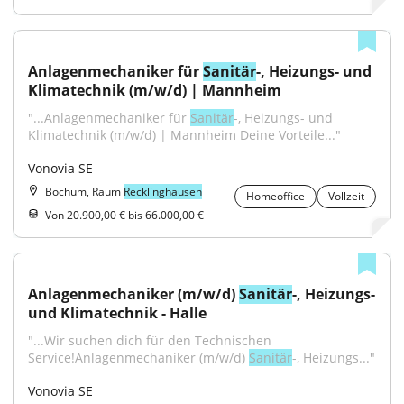
Anlagenmechaniker für 
Sanitär
-, Heizungs- und 
Klimatechnik (m/w/d) | Mannheim
"...Anlagenmechaniker für 
Sanitär
-, Heizungs- und 
Klimatechnik (m/w/d) | Mannheim Deine Vorteile..."
Vonovia SE
Bochum, Raum
Recklinghausen
Homeoffice
Vollzeit
Von 20.900,00 € bis 66.000,00 €
Anlagenmechaniker (m/w/d) 
Sanitär
-, Heizungs- 
und Klimatechnik - Halle
"...Wir suchen dich für den Technischen 
Service!Anlagenmechaniker (m/w/d) 
Sanitär
-, Heizungs..."
Vonovia SE