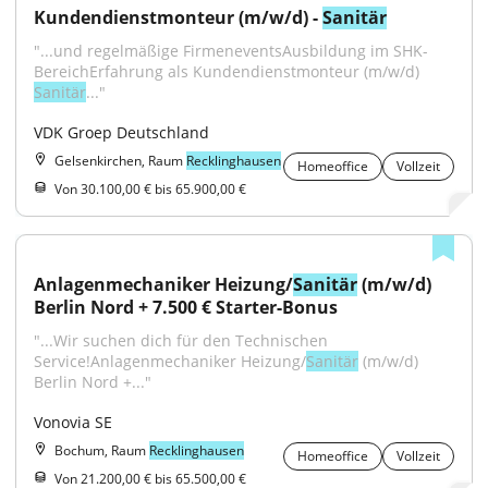
Kundendienstmonteur (m/w/d) - 
Sanitär
"...und regelmäßige FirmeneventsAusbildung im SHK-
BereichErfahrung als Kundendienstmonteur (m/w/d) 
Sanitär
..."
VDK Groep Deutschland
Gelsenkirchen, Raum
Recklinghausen
Homeoffice
Vollzeit
Von 30.100,00 € bis 65.900,00 €
Anlagenmechaniker Heizung/
Sanitär
 (m/w/d) 
Berlin Nord + 7.500 € Starter-Bonus
"...Wir suchen dich für den Technischen 
Service!Anlagenmechaniker Heizung/
Sanitär
 (m/w/d) 
Berlin Nord +..."
Vonovia SE
Bochum, Raum
Recklinghausen
Homeoffice
Vollzeit
Von 21.200,00 € bis 65.500,00 €