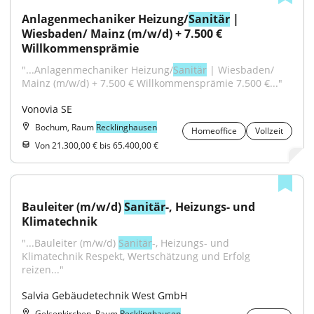
Anlagenmechaniker Heizung/
Sanitär
 | 
Wiesbaden/ Mainz (m/w/d) + 7.500 € 
Willkommensprämie
"...Anlagenmechaniker Heizung/
Sanitär
 | Wiesbaden/ 
Mainz (m/w/d) + 7.500 € Willkommensprämie 7.500 €..."
Vonovia SE
Bochum, Raum
Recklinghausen
Homeoffice
Vollzeit
Von 21.300,00 € bis 65.400,00 €
Bauleiter (m/w/d) 
Sanitär
-, Heizungs- und 
Klimatechnik
"...Bauleiter (m/w/d) 
Sanitär
-, Heizungs- und 
Klimatechnik Respekt, Wertschätzung und Erfolg 
reizen..."
Salvia Gebäudetechnik West GmbH
Gelsenkirchen, Raum
Recklinghausen