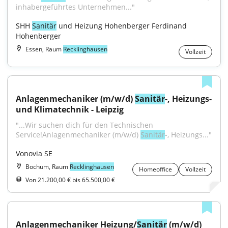
inhabergeführtes Unternehmen..."
SHH 
Sanitär
 und Heizung Hohenberger Ferdinand 
Hohenberger
Essen, Raum
Recklinghausen
Vollzeit
Anlagenmechaniker (m/w/d) 
Sanitär
-, Heizungs- 
und Klimatechnik - Leipzig
"...Wir suchen dich für den Technischen 
Service!Anlagenmechaniker (m/w/d) 
Sanitär
-, Heizungs..."
Vonovia SE
Bochum, Raum
Recklinghausen
Homeoffice
Vollzeit
Von 21.200,00 € bis 65.500,00 €
Anlagenmechaniker Heizung/
Sanitär
 (m/w/d) 