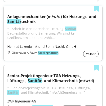
Anlagenmechaniker (m/w/d) für Heizungs- und 
Sanitär
technik
"...Arbeit in den Bereichen Heizung, 
Sanitär
, 
Badgestaltung und Sanierung. Wir sind kein 
Großkonzern – bei uns zählt..."
Helmut Lakenbrink und Sohn Nachf. GmbH
Oberhausen, Raum
Recklinghausen
Vollzeit
Senior-Projektingenieur TGA Heizungs-, 
Lüftungs-, 
Sanitär
- und Klimatechnik (m/w/d)
"...Senior-Projektingenieur TGA Heizungs-, Lüftungs-, 
Sanitär
- und Klimatechnik (m/w/d)Gemeinsam..."
ZWP Ingenieur-AG