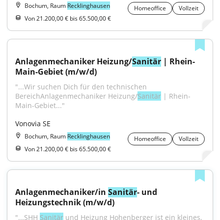
Bochum, Raum
Recklinghausen
Homeoffice
Vollzeit
Von 21.200,00 € bis 65.500,00 €
Anlagenmechaniker Heizung/
Sanitär
 | Rhein-
Main-Gebiet (m/w/d)
"...Wir suchen Dich für den technischen 
BereichAnlagenmechaniker Heizung/
Sanitär
 | Rhein-
Main-Gebiet..."
Vonovia SE
Bochum, Raum
Recklinghausen
Homeoffice
Vollzeit
Von 21.200,00 € bis 65.500,00 €
Anlagenmechaniker/in 
Sanitär
- und 
Heizungstechnik (m/w/d)
"...SHH 
Sanitär
 und Heizung Hohenberger ist ein kleines, 