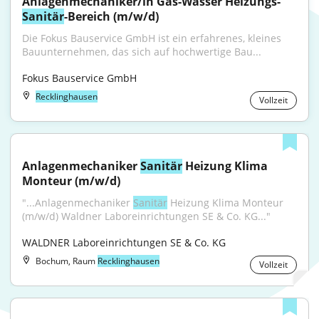
Anlagenmechaniker/in Gas-Wasser Heizungs-
Sanitär
-Bereich (m/w/d)
Die Fokus Bauservice GmbH ist ein erfahrenes, kleines 
Bauunternehmen, das sich auf hochwertige Bau...
Fokus Bauservice GmbH
Recklinghausen
Vollzeit
Anlagenmechaniker 
Sanitär
 Heizung Klima 
Monteur (m/w/d)
"...Anlagenmechaniker 
Sanitär
 Heizung Klima Monteur 
(m/w/d) Waldner Laboreinrichtungen SE & Co. KG..."
WALDNER Laboreinrichtungen SE & Co. KG
Bochum, Raum
Recklinghausen
Vollzeit