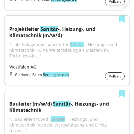
Vollzeit
Projektleiter 
Sanitär
-, Heizung-, und 
Klimatechnik (m/w/d)
"...als Anlagenmechaniker für 
Sanitär
-, Heizungs- und 
Klimatechnik - Eine Weiterbildung als Meister/-in, 
Techniker/-in..."
Westfalen AG
Gladbeck, Raum
Recklinghausen
Vollzeit
Bauleiter (m/w/d) 
Sanitär
-, Heizungs- und 
Klimatechnik
"...Bauleiter (m/w/d) 
Sanitär
-, Heizungs- und 
Klimatechnik Respekt, Wertschätzung und Erfolg 
reizen..."