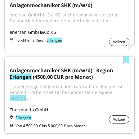
Anlagenmechaniker SHK (m/w/d)
enersan GmbH & Co. KG ist ein regional verankerter 
Fachbetrieb für moderne Haustechnik.In dritter...
enersan GmbH&Co.KG
Forchheim, Raum
Erlangen
Vollzeit
Anlagenmechaniker SHK (m/w/d) - Region 
Erlangen
 (4500.00 EUR pro Monat)
"...oder steige mit JobRad aufs Fahrrad um. Bei uns ist 
Fahrzeit = Arbeitszeit Du bekommst Deine eigene 
Technik
..."
Thermondo GmbH
Erlangen
Vollzeit
Von 4.500,00 € bis 5.000,00 € pro Monat