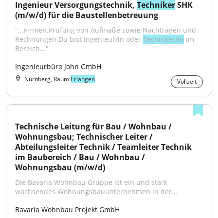
Ingenieur Versorgungstechnik, 
Techniker
 SHK 
(m/w/d) für die Baustellenbetreuung
"...Firmen.Prüfung von Aufmaße sowie Nachträgen und 
Rechnungen.Du bist Ingenieur/in oder 
Techniker/in
 im 
Bereich..."
Ingenieurbüro John GmbH
Nürnberg, Raum
Erlangen
Vollzeit
Technische Leitung für Bau / Wohnbau / 
Wohnungsbau; Technischer Leiter / 
Abteilungsleiter Technik / Teamleiter Technik 
im Baubereich / Bau / Wohnbau / 
Wohnungsbau (m/w/d)
Die Bavaria Wohnbau Gruppe ist ein und stark 
wachsendes Wohnungsbauunternehmen in der...
Bavaria Wohnbau Projekt GmbH