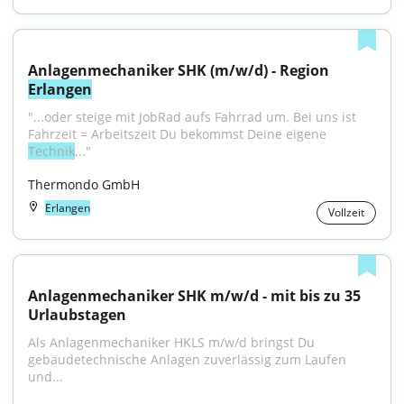
Anlagenmechaniker SHK (m/w/d) - Region 
Erlangen
"...oder steige mit JobRad aufs Fahrrad um. Bei uns ist 
Fahrzeit = Arbeitszeit Du bekommst Deine eigene 
Technik
..."
Thermondo GmbH
Erlangen
Vollzeit
Anlagenmechaniker SHK m/w/d - mit bis zu 35 
Urlaubstagen
Als Anlagenmechaniker HKLS m/w/d bringst Du 
gebäudetechnische Anlagen zuverlässig zum Laufen 
und...