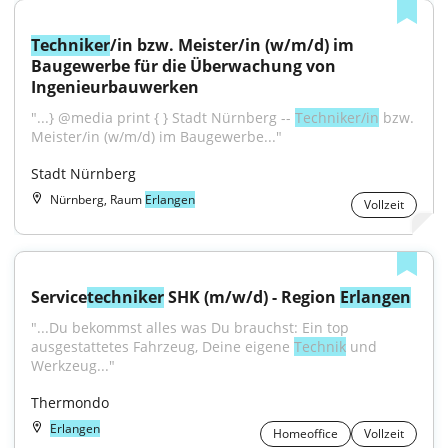
Techniker
/in bzw. Meister/in (w/m/d) im 
Baugewerbe für die Überwachung von 
Ingenieurbauwerken
"...} @media print { } Stadt Nürnberg -- 
Techniker/in
 bzw. 
Meister/in (w/m/d) im Baugewerbe..."
Stadt Nürnberg
Nürnberg, Raum
Erlangen
Vollzeit
Service
techniker
 SHK (m/w/d) - Region 
Erlangen
"...Du bekommst alles was Du brauchst: Ein top 
ausgestattetes Fahrzeug, Deine eigene 
Technik
 und 
Werkzeug..."
Thermondo
Erlangen
Homeoffice
Vollzeit