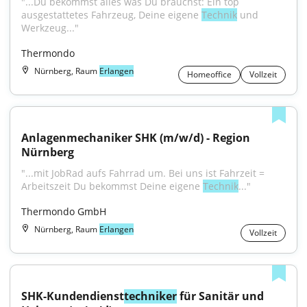
"...Du bekommst alles was Du brauchst: Ein top 
ausgestattetes Fahrzeug, Deine eigene 
Technik
 und 
Werkzeug..."
Thermondo
Nürnberg, Raum
Erlangen
Homeoffice
Vollzeit
Anlagenmechaniker SHK (m/w/d) - Region 
Nürnberg
"...mit JobRad aufs Fahrrad um. Bei uns ist Fahrzeit = 
Arbeitszeit Du bekommst Deine eigene 
Technik
..."
Thermondo GmbH
Nürnberg, Raum
Erlangen
Vollzeit
SHK-Kundendienst
techniker
 für Sanitär und 