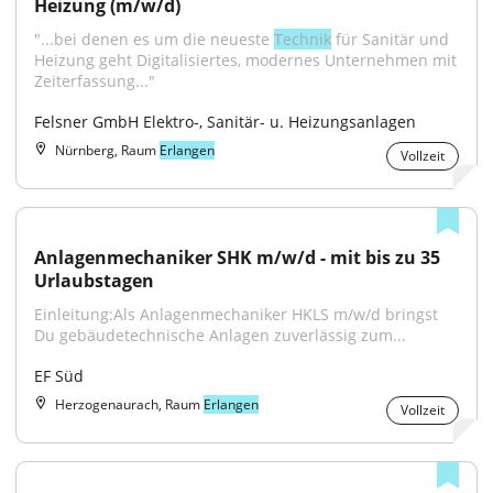
Heizung (m/w/d)
"...bei denen es um die neueste 
Technik
 für Sanitär und 
Heizung geht Digitalisiertes, modernes Unternehmen mit 
Zeiterfassung..."
Felsner GmbH Elektro-, Sanitär- u. Heizungsanlagen
Nürnberg, Raum
Erlangen
Vollzeit
Anlagenmechaniker SHK m/w/d - mit bis zu 35 
Urlaubstagen
Einleitung:Als Anlagenmechaniker HKLS m/w/d bringst 
Du gebäudetechnische Anlagen zuverlässig zum...
EF Süd
Herzogenaurach, Raum
Erlangen
Vollzeit