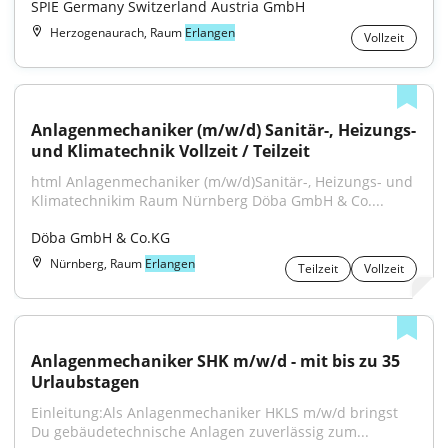
SPIE Germany Switzerland Austria GmbH
Herzogenaurach, Raum
Erlangen
Vollzeit
Anlagenmechaniker (m/w/d) Sanitär-, Heizungs- 
und Klimatechnik Vollzeit / Teilzeit
html Anlagenmechaniker (m/w/d)Sanitär-, Heizungs- und 
Klimatechnikim Raum Nürnberg Döba GmbH & Co....
Döba GmbH & Co.KG
Nürnberg, Raum
Erlangen
Teilzeit
Vollzeit
Anlagenmechaniker SHK m/w/d - mit bis zu 35 
Urlaubstagen
Einleitung:Als Anlagenmechaniker HKLS m/w/d bringst 
Du gebäudetechnische Anlagen zuverlässig zum...