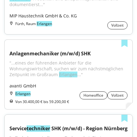
dokumentierst..."
MIP Haustechnik GmbH & Co. KG
Fürth, Raum
Erlangen
Vollzeit
Anlagenmechaniker (m/w/d) SHK
"...eines der führenden Anbieter für die 
Wohnungswirtschaft, suchen wir zum nächstmöglichen 
Zeitpunkt im Großraum 
Erlangen
..."
avanti GmbH
Erlangen
Homeoffice
Vollzeit
Von 30.400,00 € bis 59.200,00 €
Service
techniker
 SHK (m/w/d) - Region Nürnberg