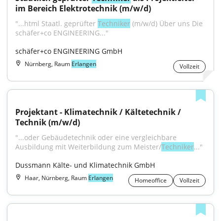
im Bereich Elektrotechnik (m/w/d)
"...html Staatl. geprüfter 
Techniker
 (m/w/d) Über uns Die 
schäfer+co ENGINEERING..."
schäfer+co ENGINEERING GmbH
Nürnberg, Raum
Erlangen
Vollzeit
Projektant - Klimatechnik / Kältetechnik / 
Technik (m/w/d)
"...oder Gebäudetechnik oder eine vergleichbare 
Ausbildung mit Weiterbildung zum Meister/
Techniker
..."
Dussmann Kälte- und Klimatechnik GmbH
Haar, Nürnberg, Raum
Erlangen
Homeoffice
Vollzeit