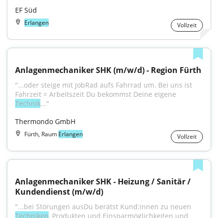
EF Süd
Erlangen
Vollzeit
Anlagenmechaniker SHK (m/w/d) - Region Fürth
"...oder steige mit JobRad aufs Fahrrad um. Bei uns ist 
Fahrzeit = Arbeitszeit Du bekommst Deine eigene 
Technik
..."
Thermondo GmbH
Fürth, Raum
Erlangen
Vollzeit
Anlagenmechaniker SHK - Heizung / Sanitär / 
Kundendienst (m/w/d)
"...bei Störungen ausDu berätst Kund:innen zu neuen 
Techniken
, Produkten und Einsparmöglichkeiten und 