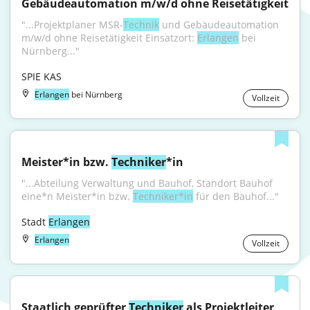
Gebäudeautomation m/w/d ohne Reisetätigkeit
"...Projektplaner MSR-
Technik
 und Gebäudeautomation 
m/w/d ohne Reisetätigkeit Einsatzort: 
Erlangen
 bei 
Nürnberg..."
SPIE KAS
Erlangen
bei Nürnberg
Vollzeit
Meister*in bzw. 
Techniker
*in
"...Abteilung Verwaltung und Bauhof, Standort Bauhof 
eine*n Meister*in bzw. 
Techniker*in
 für den Bauhof..."
Stadt 
Erlangen
Erlangen
Vollzeit
Staatlich geprüfter 
Techniker
 als Projektleiter 