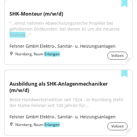
SHK-Monteur (m/w/d)
"...ernst nehmen Abwechslungsreiche Projekte bei 
gehobenen Endkunden, bei denen es um die neueste 
Technik
..."
Felsner GmbH Elektro-, Sanitär- u. Heizungsanlagen
Nürnberg, Raum
Erlangen
Vollzeit
Ausbildung als SHK-Anlagenmechaniker 
(m/w/d)
Beste Handwerkstradition seit 1924 - In Nürnberg steht 
der Name Felsner seit 100 Jahren für...
Felsner GmbH Elektro-, Sanitär- u. Heizungsanlagen
Nürnberg, Raum
Erlangen
Vollzeit