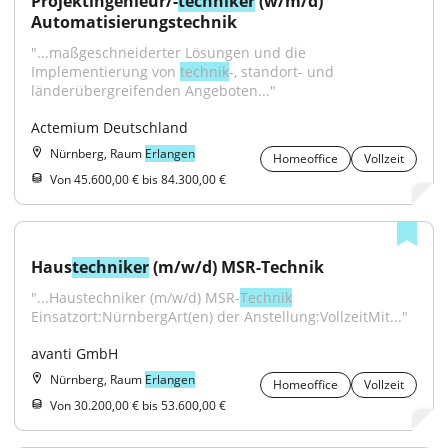
Projektingenieur/-
techniker
 (w/m/d) 
Automatisierungstechnik
"...maßgeschneiderter Lösungen und die 
Implementierung von 
technik
-, standort- und 
länderübergreifenden Angeboten..."
Actemium Deutschland
Nürnberg, Raum
Erlangen
Homeoffice
Vollzeit
Von 45.600,00 € bis 84.300,00 €
Haus
techniker
 (m/w/d) MSR-Technik
"...Haustechniker (m/w/d) MSR-
Technik
Einsatzort:NürnbergArt(en) der Anstellung:VollzeitMit..."
avanti GmbH
Nürnberg, Raum
Erlangen
Homeoffice
Vollzeit
Von 30.200,00 € bis 53.600,00 €