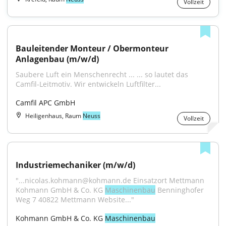
Vollzeit
Bauleitender Monteur / Obermonteur 
Anlagenbau (m/w/d)
Saubere Luft ein Menschenrecht ... ... so lautet das 
Camfil-Leitmotiv. Wir ent­wickeln Luftfilter...
Camfil APC GmbH
Heiligenhaus, Raum
Neuss
Vollzeit
Industriemechaniker (m/w/d)
"...nicolas.kohmann@kohmann.de Einsatzort Mettmann 
Kohmann GmbH & Co. KG 
Maschinenbau
 Benninghofer 
Weg 7 40822 Mettmann Website..."
Kohmann GmbH & Co. KG 
Maschinenbau