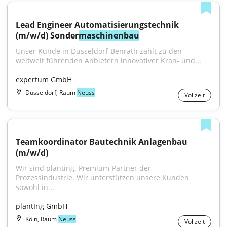
Lead Engineer Automatisierungstechnik 
(m/w/d) Sonder
maschinenbau
Unser Kunde in Düsseldorf-Benrath zählt zu den 
weltweit führenden Anbietern innovativer Kran- und...
expertum GmbH
Düsseldorf, Raum
Neuss
Vollzeit
Teamkoordinator Bautechnik Anlagenbau 
(m/w/d)
Wir sind planting. Premium-Partner der 
Prozessindustrie. Wir unterstützen unsere Kunden 
sowohl in...
plantIng GmbH
Köln, Raum
Neuss
Vollzeit