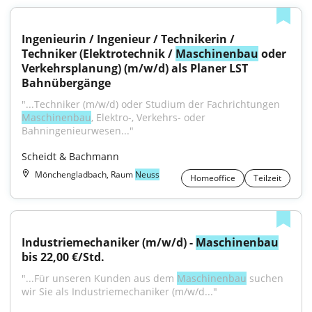
Ingenieurin / Ingenieur / Technikerin / 
Techniker (Elektrotechnik / 
Maschinenbau
 oder 
Verkehrsplanung) (m/w/d) als Planer LST 
Bahnübergänge
"...Techniker (m/w/d) oder Studium der Fachrichtungen 
Maschinenbau
, Elektro-, Verkehrs- oder 
Bahningenieurwesen..."
Scheidt & Bachmann
Mönchengladbach, Raum
Neuss
Homeoffice
Teilzeit
Industriemechaniker (m/w/d) - 
Maschinenbau
bis 22,00 €/Std.
"...Für unseren Kunden aus dem 
Maschinenbau
 suchen 
wir Sie als Industriemechaniker (m/w/d..."