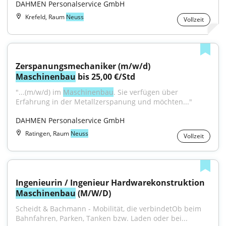
DAHMEN Personalservice GmbH
Krefeld, Raum
Neuss
Vollzeit
Zerspanungsmechaniker (m/w/d) 
Maschinenbau
 bis 25,00 €/Std
"...(m/w/d) im 
Maschinenbau
. Sie verfügen über 
Erfahrung in der Metallzerspanung und möchten..."
DAHMEN Personalservice GmbH
Ratingen, Raum
Neuss
Vollzeit
Ingenieurin / Ingenieur Hardwarekonstruktion 
Maschinenbau
 (M/W/D)
Scheidt & Bachmann - Mobilität, die verbindetOb beim 
Bahnfahren, Parken, Tanken bzw. Laden oder bei...