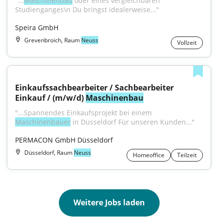
"...
Maschinenbau
 oder eines vergleichbaren 
Studienganges\n Du bringst idealerweise..."
Speira GmbH
Grevenbroich, Raum
Neuss
Vollzeit
Einkaufssachbearbeiter / Sachbearbeiter 
Einkauf / (m/w/d) 
Maschinenbau
"...Spannendes Einkaufsprojekt bei einem 
Maschinenbauer
 in Düsseldorf Für unseren Kunden..."
PERMACON GmbH Düsseldorf
Düsseldorf, Raum
Neuss
Homeoffice
Teilzeit
Weitere Jobs laden