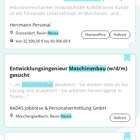
Industriemechaniker (m/w/d)UNSER KUNDEUnser Kunde 
ist ein führendes Unternehmen im Maschinen- und...
Herrmann Personal
Düsseldorf, Raum
Neuss
Homeoffice
Vollzeit
Von 32.500,00 € bis 60.900,00 €
Entwicklungsingenieur 
Maschinenbau
 (w/d/m) 
gesucht
"...im 
Maschinenbau
 absolviert • Sie denken stets an die 
Lösung und analytisch • Sie arbeiten hervorragend in 
Teams..."
RADAS Jobbörse & Personalvermittlung GmbH
Mönchengladbach, Raum
Neuss
Vollzeit