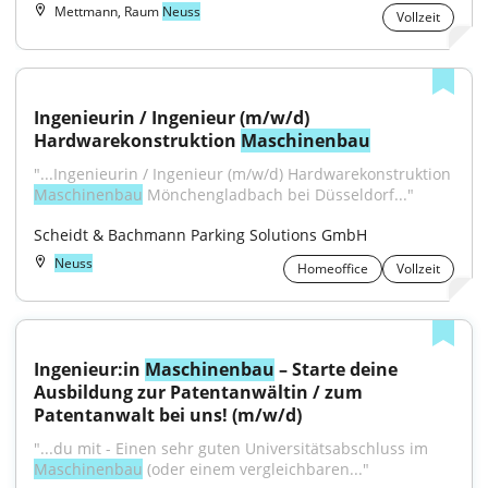
Mettmann, Raum
Neuss
Vollzeit
Ingenieurin / Ingenieur (m/w/d) 
Hardwarekonstruktion 
Maschinenbau
"...Ingenieurin / Ingenieur (m/w/d) Hardwarekonstruktion 
Maschinenbau
 Mönchengladbach bei Düsseldorf..."
Scheidt & Bachmann Parking Solutions GmbH
Neuss
Homeoffice
Vollzeit
Ingenieur:in 
Maschinenbau
 – Starte deine 
Ausbildung zur Patentanwältin / zum 
Patentanwalt bei uns! (m/w/d)
"...du mit - Einen sehr guten Universitätsabschluss im 
Maschinenbau
 (oder einem vergleichbaren..."