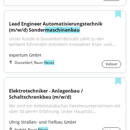
Lead Engineer Automatisierungstechnik 
(m/w/d) Sonder
maschinenbau
Unser Kunde in Düsseldorf-Benrath zählt zu den 
weltweit führenden Anbietern innovativer Kran- und...
expertum GmbH
Düsseldorf, Raum
Neuss
Vollzeit
Elektrotechniker - Anlagenbau / 
Schaltschrankbau (m/w/d)
Wir sind ein mittelständisches Familienunternehmen mit 
über 50 Jahren Erfahrung. Unser Hauptsitz...
Uhrig Straßen- und Tiefbau GmbH
Krefeld, Raum
Neuss