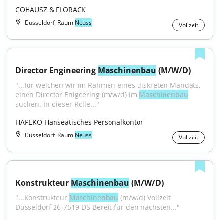
COHAUSZ & FLORACK
Düsseldorf, Raum
Neuss
Vollzeit
Director Engineering 
Maschinenbau
 (M/W/D)
"...für welchen wir im Rahmen eines diskreten Mandats, 
einen Director Enigeering (m/w/d) im 
Maschinenbau
suchen. In dieser Rolle..."
HAPEKO Hanseatisches Personalkontor
Düsseldorf, Raum
Neuss
Vollzeit
Konstrukteur 
Maschinenbau
 (M/W/D)
"...Konstrukteur 
Maschinenbau
 (m/w/d) Vollzeit 
Düsseldorf 26-7519-DS Bereit für den nächsten..."