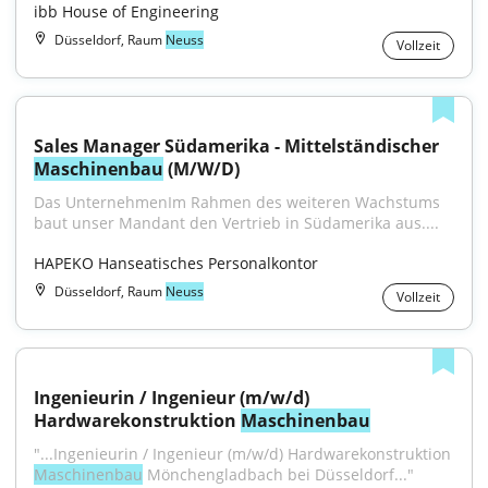
ibb House of Engineering
Düsseldorf, Raum
Neuss
Vollzeit
Sales Manager Südamerika - Mittelständischer 
Maschinenbau
 (M/W/D)
Das UnternehmenIm Rahmen des weiteren Wachstums 
baut unser Mandant den Vertrieb in Südamerika aus....
HAPEKO Hanseatisches Personalkontor
Düsseldorf, Raum
Neuss
Vollzeit
Ingenieurin / Ingenieur (m/w/d) 
Hardwarekonstruktion 
Maschinenbau
"...Ingenieurin / Ingenieur (m/w/d) Hardwarekonstruktion 
Maschinenbau
 Mönchengladbach bei Düsseldorf..."