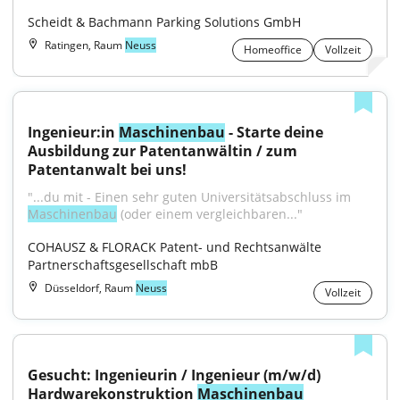
Scheidt & Bachmann Parking Solutions GmbH
Ratingen, Raum
Neuss
Homeoffice
Vollzeit
Ingenieur:in 
Maschinenbau
 - Starte deine 
Ausbildung zur Patentanwältin / zum 
Patentanwalt bei uns!
"...du mit - Einen sehr guten Universitätsabschluss im 
Maschinenbau
 (oder einem vergleichbaren..."
COHAUSZ & FLORACK Patent- und Rechtsanwälte 
Partnerschaftsgesellschaft mbB
Düsseldorf, Raum
Neuss
Vollzeit
Gesucht: Ingenieurin / Ingenieur (m/w/d) 
Hardwarekonstruktion 
Maschinenbau