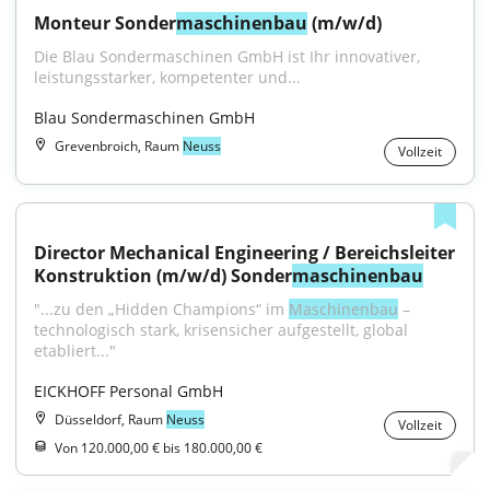
Monteur Sonder
maschinenbau
 (m/w/d)
Die Blau Sondermaschinen GmbH ist Ihr innovativer, 
leistungsstarker, kompetenter und...
Blau Sondermaschinen GmbH
Grevenbroich, Raum
Neuss
Vollzeit
Director Mechanical Engineering / Bereichsleiter 
Konstruktion (m/w/d) Sonder
maschinenbau
"...zu den „Hidden Champions“ im 
Maschinenbau
 – 
technologisch stark, krisensicher aufgestellt, global 
etabliert..."
EICKHOFF Personal GmbH
Düsseldorf, Raum
Neuss
Vollzeit
Von 120.000,00 € bis 180.000,00 €