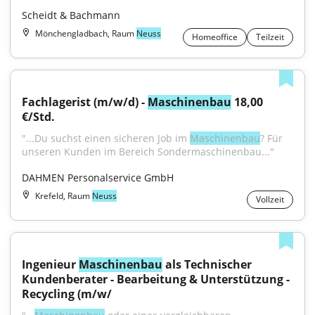
Scheidt & Bachmann
Mönchengladbach, Raum
Neuss
Homeoffice
Teilzeit
Fachlagerist (m/w/d) - 
Maschinenbau
 18,00 
€/Std.
"...Du suchst einen sicheren Job im 
Maschinenbau
? Für 
unseren Kunden im Bereich Sondermaschinenbau..."
DAHMEN Personalservice GmbH
Krefeld, Raum
Neuss
Vollzeit
Ingenieur 
Maschinenbau
 als Technischer 
Kundenberater - Bearbeitung & Unterstützung - 
Recycling (m/w/