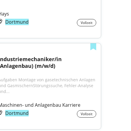
Hays
Dortmund
Vollzeit
Industriemechaniker/in 
(Anlagenbau) (m/w/d)
Aufgaben Montage von gasetechnischen Anlagen 
und GasmischernStörungssuche, Fehler-Analyse 
und...
Maschinen- und Anlagenbau Karriere
Dortmund
Vollzeit