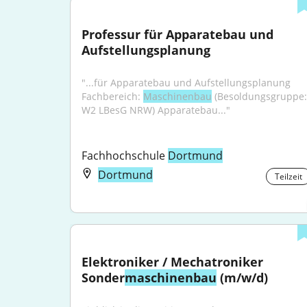
Professur für Apparatebau und 
Aufstellungsplanung
"...für Apparatebau und Aufstellungsplanung 
Fachbereich: 
Maschinenbau
 (Besoldungsgruppe: 
W2 LBesG NRW) Apparatebau..."
Fachhochschule 
Dortmund
Dortmund
Teilzeit
Elektroniker / Mechatroniker 
Sonder
maschinenbau
 (m/w/d)