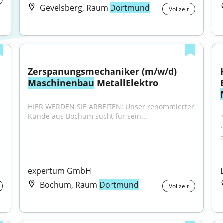
Gevelsberg, Raum
Dortmund
Vollzeit
Zerspanungsmechaniker (m/w/d) 
Maschinenbau
 MetallElektro
HIER WERDEN SIE ARBEITEN: Unser renommierter 
Kunde aus Bochum sucht für sein...
expertum GmbH
Bochum, Raum
Dortmund
Vollzeit