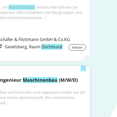
...im 
Maschinenbau
 (m/w/d) Hier können Sie 
anpacken WIG-Schweißen von Baugruppen und 
Maschinenkomponenten..."
Schäfer & Flottmann GmbH & Co.KG
Gevelsberg, Raum
Dortmund
Vollzeit
Ingenieur 
Maschinenbau
 (M/W/D)
Über unsTechniker und Ingenieure bilden bei ZSI 
eine starke Gemeinschaft. Wir unterstützen 
und...