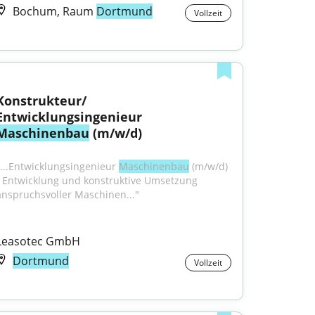
Bochum, Raum
Dortmund
Vollzeit
Konstrukteur/ 
Entwicklungsingenieur 
Maschinenbau
 (m/w/d)
"...Entwicklungsingenieur 
Maschinenbau
 (m/w/d) 
• Entwicklung und konstruktive Umsetzung 
anspruchsvoller Maschinen..."
Leasotec GmbH
Dortmund
Vollzeit