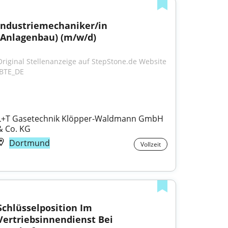
Industriemechaniker/in 
(Anlagenbau) (m/w/d)
Original Stellenanzeige auf StepStone.de Website 
JBTE_DE
L+T Gasetechnik Klöpper-Waldmann GmbH 
& Co. KG
Dortmund
Vollzeit
Schlüsselposition Im 
Vertriebsinnendienst Bei 