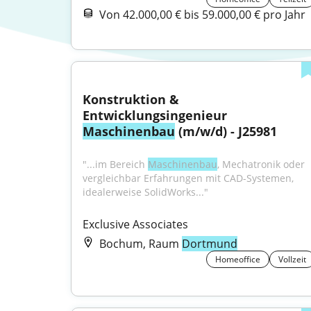
Von 42.000,00 € bis 59.000,00 € pro Jahr
Konstruktion & 
Entwicklungsingenieur 
Maschinenbau
 (m/w/d) - J25981
"...im Bereich 
Maschinenbau
, Mechatronik oder 
vergleichbar Erfahrungen mit CAD-Systemen, 
idealerweise SolidWorks..."
Exclusive Associates
Bochum, Raum
Dortmund
Homeoffice
Vollzeit