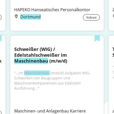
HAPEKO Hanseatisches Personalkontor
Dortmund
Vollzeit
Schweißer (WIG) / 
Edelstahlschweißer im 
 
Maschinenbau
 (m/w/d)
"
"...im 
Maschinenbau
 (m/w/d) Aufgaben WIG-
Schweißen von Baugruppen und 
Maschinenkomponenten aus Edelstahl 
Ausführung..."
Maschinen- und Anlagenbau Karriere