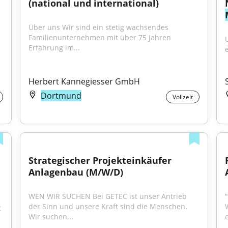
(national und international)
Über uns Wir sind ein stetig wachsendes 
Familienunternehmen mit über 75 Jahren 
Erfahrung im...
Herbert Kannegiesser GmbH
Dortmund
Vollzeit
Strategischer Projekteinkäufer 
Anlagenbau (M/W/D)
WEN WIR SUCHEN Bei GETEC ist unser Antrieb 
der Sinn und unsere Kraft sind die Menschen. 
t
Wir suchen...