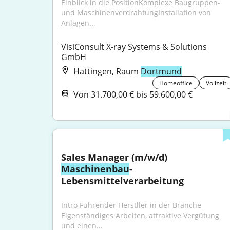
Einblick in die PositionKomplexe Baugruppen- 
und MaschinenverdrahtungInstallation von 
Anlagen...
VisiConsult X-ray Systems & Solutions 
GmbH
Hattingen, Raum
Dortmund
Homeoffice
Vollzeit
Von 31.700,00 € bis 59.600,00 €
Sales Manager (m/w/d) 
Maschinenbau
-
Lebensmittelverarbeitung
Intro Führender Herstller in der Branche 
Eigenständiges Arbeiten, attraktive Vergütung 
und einen...