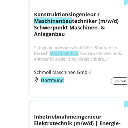
Konstruktionsingenieur / 
Maschinenbau
techniker (m/w/d) 
Schwerpunkt Maschinen- & 
Anlagenbau
"...ingenieurwissenschaftliches Studium im 
Bereich 
Maschinenbau
, Konstruktionstechnik, 
Anlagenbau oder eine vergleichbare..."
Schmoll Maschinen GmbH
Dortmund
Vollzeit
Inbetriebnahmeingenieur 
Elektrotechnik (m/w/d) | Energie- 