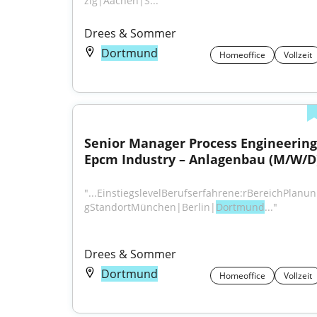
zig|Aachen|S...
Drees & Sommer
Dortmund
Homeoffice
Vollzeit
Senior Manager Process Engineering 
Epcm Industry – Anlagenbau (M/W/D
"...EinstiegslevelBerufserfahrene:rBereichPlanun
gStandortMünchen|Berlin|
Dortmund
..."
Drees & Sommer
Dortmund
Homeoffice
Vollzeit