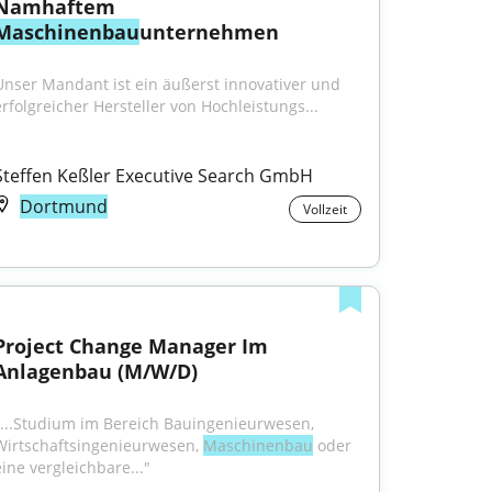
Namhaftem 
Maschinenbau
unternehmen
Unser Mandant ist ein äußerst innovativer und 
erfolgreicher Hersteller von Hochleistungs...
Steffen Keßler Executive Search GmbH
Dortmund
Vollzeit
Project Change Manager Im 
Anlagenbau (M/W/D)
"...Studium im Bereich Bauingenieurwesen, 
Wirtschaftsingenieurwesen, 
Maschinenbau
 oder 
eine vergleichbare..."