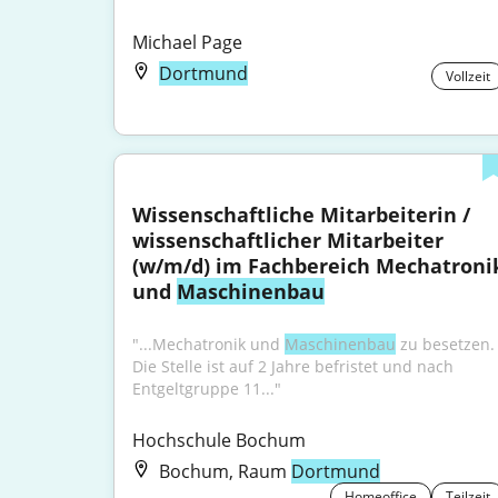
Michael Page
Dortmund
Vollzeit
Wissenschaftliche Mitarbeiterin / 
wissenschaftlicher Mitarbeiter 
(w/m/d) im Fachbereich Mechatronik
und 
Maschinenbau
"...Mechatronik und 
Maschinenbau
 zu besetzen. 
Die Stelle ist auf 2 Jahre befristet und nach 
Entgeltgruppe 11..."
Hochschule Bochum
Bochum, Raum
Dortmund
Homeoffice
Teilzeit