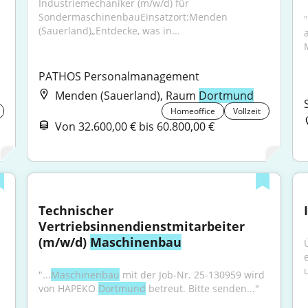
Industriemechaniker (m/w/d) für 
SondermaschinenbauEinsatzort:Menden 
"
(Sauerland)„Entdecke, was in...
PATHOS Personalmanagement
Menden (Sauerland), Raum
Dortmund
Homeoffice
Vollzeit
Von 32.600,00 € bis 60.800,00 €
Technischer 
Vertriebsinnendienstmitarbeiter 
(m/w/d) 
Maschinenbau
"...
Maschinenbau
 mit der Job-Nr. 25-130959 wird 
von HAPEKO 
Dortmund
 betreut. Bitte senden..."