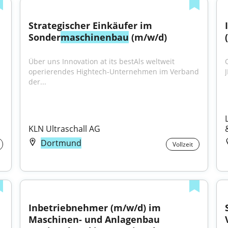
Strategischer Einkäufer im 
Sonder
maschinenbau
 (m/w/d)
Über uns Innovation at its bestAls weltweit 
operierendes Hightech-Unternehmen im Verband 
der...
KLN Ultraschall AG
Dortmund
Vollzeit
Inbetriebnehmer (m/w/d) im 
Maschinen- und Anlagenbau 