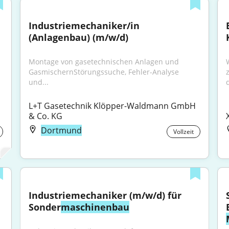
Industriemechaniker/in 
(Anlagenbau) (m/w/d)
Montage von gasetechnischen Anlagen und 
GasmischernStörungssuche, Fehler-Analyse 
und...
d
L+T Gasetechnik Klöpper-Waldmann GmbH 
& Co. KG
Dortmund
Vollzeit
Industriemechaniker (m/w/d) für 
Sonder
maschinenbau