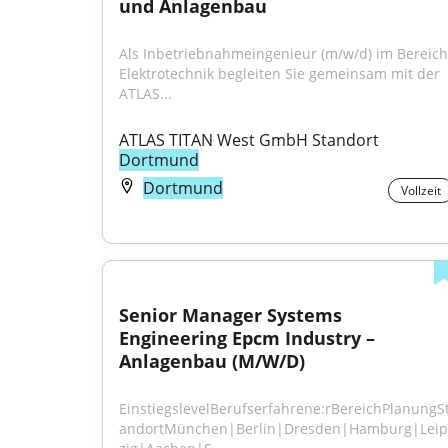
und Anlagenbau
Als Inbetriebnahmeingenieur (m/w/d) im Bereich 
Elektrotechnik begleiten Sie gemeinsam mit der 
ATLAS...
ATLAS TITAN West GmbH Standort 
Dortmund
Dortmund
Vollzeit
Senior Manager Systems 
Engineering Epcm Industry – 
Anlagenbau (M/W/D)
EinstiegslevelBerufserfahrene:rBereichPlanungS
andortMünchen|Berlin|Dresden|Hamburg|Leip