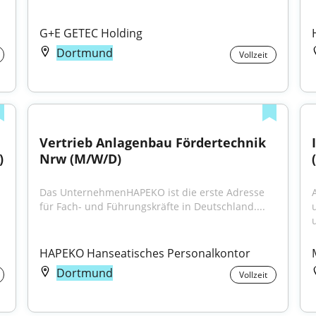
G+E GETEC Holding
Dortmund
Vollzeit
Vertrieb Anlagenbau Fördertechnik 
)
Nrw (M/W/D)
Das UnternehmenHAPEKO ist die erste Adresse 
für Fach- und Führungskräfte in Deutschland....
HAPEKO Hanseatisches Personalkontor
Dortmund
Vollzeit