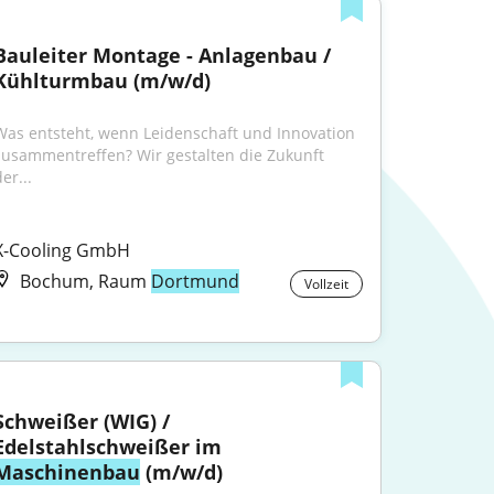
Bauleiter Montage - Anlagenbau / 
Kühlturmbau (m/w/d)
Was entsteht, wenn Leidenschaft und Innovation 
zusammentreffen? Wir gestalten die Zukunft 
er...
X-Cooling GmbH
Bochum, Raum
Dortmund
Vollzeit
Schweißer (WIG) / 
Edelstahlschweißer im 
Maschinenbau
 (m/w/d)