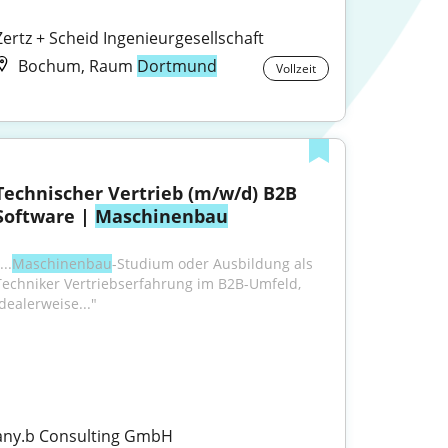
Zertz + Scheid Ingenieurgesellschaft
Bochum, Raum
Dortmund
Vollzeit
Technischer Vertrieb (m/w/d) B2B 
Software | 
Maschinenbau
...
Maschinenbau
-Studium oder Ausbildung als 
Techniker Vertriebserfahrung im B2B-Umfeld, 
idealerweise..."
any.b Consulting GmbH