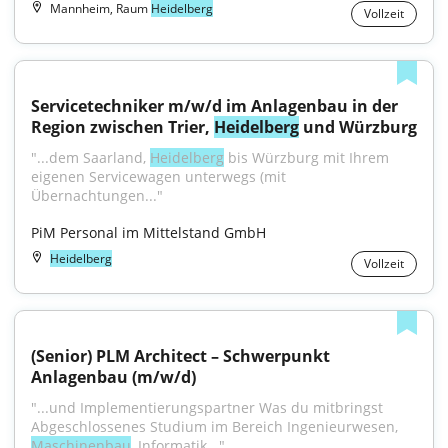
Mannheim, Raum
Heidelberg
Vollzeit
Servicetechniker m/w/d im Anlagenbau in der 
Region zwischen Trier, 
Heidelberg
 und Würzburg
"...dem Saarland, 
Heidelberg
 bis Würzburg mit Ihrem 
eigenen Servicewagen unterwegs (mit 
Übernachtungen..."
PiM Personal im Mittelstand GmbH
Heidelberg
Vollzeit
(Senior) PLM Architect – Schwerpunkt 
Anlagenbau (m/w/d)
"...und Implementierungspartner Was du mitbringst 
Abgeschlossenes Studium im Bereich Ingenieurwesen, 
Maschinenbau
, Informatik..."