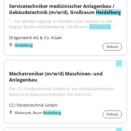
Servicetechniker medizinischer Anlagenbau / 
Gebäudetechnik (m/w/d), Großraum 
Heidelberg
"...Sie werden regulär in Kliniken und Laboren in der 
Region Baden-Württemberg / Großraum 
Heidelberg
..."
Drägerwerk AG & Co. KGaA
Heidelberg
Vollzeit
Mechatroniker (m/w/d) Maschinen- und 
Anlagenbau
Die CCI Fördertechnik GmbH ist ein mittelständisches 
Maschinenbauunternehmen mit rund 63...
CCI Fördertechnik GmbH
Waibstadt, Raum
Heidelberg
Vollzeit