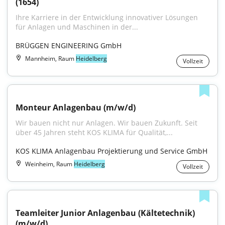
(1654)
Ihre Karriere in der Entwicklung innovativer Lösungen 
für Anlagen und Maschinen in der...
BRÜGGEN ENGINEERING GmbH
Mannheim, Raum
Heidelberg
Vollzeit
Monteur Anlagenbau (m/w/d)
Wir bauen nicht nur Anlagen. Wir bauen Zukunft. Seit 
über 45 Jahren steht KOS KLIMA für Qualität,...
KOS KLIMA Anlagenbau Projektierung und Service GmbH
Weinheim, Raum
Heidelberg
Vollzeit
Teamleiter Junior Anlagenbau (Kältetechnik) 
(m/w/d)