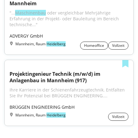
Mannheim
"...
Maschinenbau
 oder vergleichbar Mehrjährige 
Erfahrung in der Projekt- oder Bauleitung im Bereich 
technische..."
ADVERGY GmbH
Mannheim, Raum
Heidelberg
Homeoffice
Vollzeit
Projektingenieur Technik (m/w/d) im 
Anlagenbau in Mannheim (917)
Ihre Karriere in der Schienenfahrzeugtechnik. Entfalten 
Sie Ihr Potenzial bei BRÜGGEN ENGINEERING....
BRÜGGEN ENGINEERING GmbH
Mannheim, Raum
Heidelberg
Vollzeit