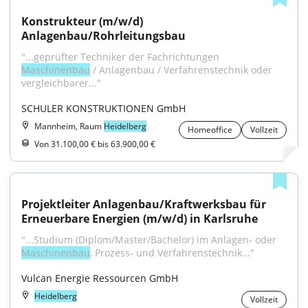
Konstrukteur (m/w/d) 
Anlagenbau/Rohrleitungsbau
"...geprüfter Techniker der Fachrichtungen 
Maschinenbau
 / Anlagenbau / Verfahrenstechnik oder 
vergleichbarer..."
SCHULER KONSTRUKTIONEN GmbH
Mannheim, Raum
Heidelberg
Homeoffice
Vollzeit
Von 31.100,00 € bis 63.900,00 €
Projektleiter Anlagenbau/Kraftwerksbau für 
Erneuerbare Energien (m/w/d) in Karlsruhe
"...Studium (Diplom/Master/Bachelor) im Anlagen- oder 
Maschinenbau
, Prozess- und Verfahrenstechnik..."
Vulcan Energie Ressourcen GmbH
Heidelberg
Vollzeit