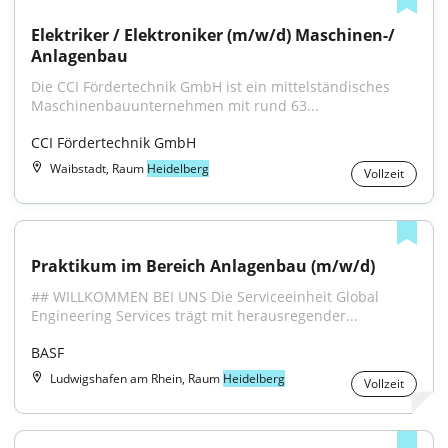
Elektriker / Elektroniker (m/w/d) Maschinen-/ 
Anlagenbau
Die CCI Fördertechnik GmbH ist ein mittelständisches 
Maschinenbauunternehmen mit rund 63...
CCI Fördertechnik GmbH
Waibstadt, Raum
Heidelberg
Vollzeit
Praktikum im Bereich Anlagenbau (m/w/d)
## WILLKOMMEN BEI UNS Die Serviceeinheit Global 
Engineering Services trägt mit herausregender...
BASF
Ludwigshafen am Rhein, Raum
Heidelberg
Vollzeit