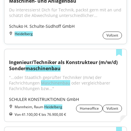
Maschinen- und Anlagenbau
Du interessierst Dich für Technik, packst gern mit an und 
schätzt die Abwechslung unterschiedlicher...
Schuko H. Schulte-Südhoff GmbH
Heidelberg
Vollzeit
Ingenieur/Techniker als Konstrukteur (m/w/d) 
Sonder
maschinenbau
"...oder Staatlich geprüfter Techniker (m/w) der 
Fachrichtungen 
Maschinenbau
 oder vergleichbarer 
Fachrichtungen bzw..."
SCHULER KONSTRUKTIONEN GmbH
Mannheim, Raum
Heidelberg
Homeoffice
Vollzeit
Von 41.100,00 € bis 76.900,00 €