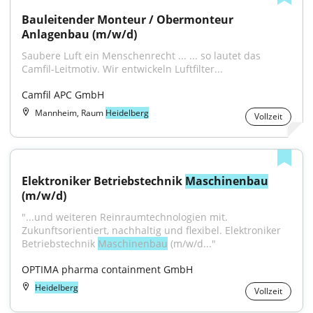
Bauleitender Monteur / Obermonteur 
Anlagenbau (m/w/d)
Saubere Luft ein Menschenrecht ... ... so lautet das 
Camfil-Leitmotiv. Wir ent­wickeln Luftfilter...
Camfil APC GmbH
Mannheim, Raum
Heidelberg
Vollzeit
Elektroniker Betriebstechnik 
Maschinenbau
(m/w/d)
"...und weiteren Reinraumtechnologien mit. 
Zukunftsorientiert, nachhaltig und flexibel. Elektroniker 
Betriebstechnik 
Maschinenbau
 (m/w/d..."
OPTIMA pharma containment GmbH
Heidelberg
Vollzeit