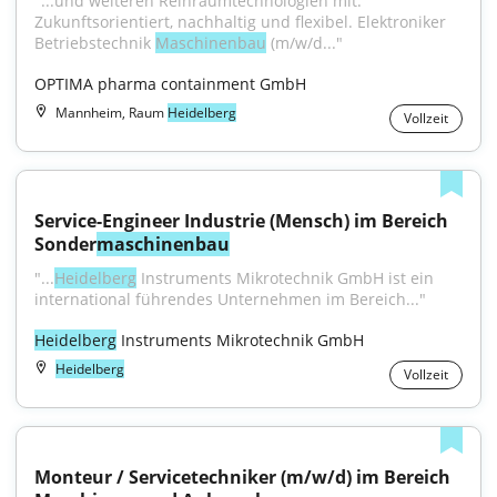
"...und weiteren Reinraumtechnologien mit. 
Zukunftsorientiert, nachhaltig und flexibel. Elektroniker 
Betriebstechnik 
Maschinenbau
 (m/w/d..."
OPTIMA pharma containment GmbH
Mannheim, Raum
Heidelberg
Vollzeit
Service-Engineer Industrie (Mensch) im Bereich 
Sonder
maschinenbau
"...
Heidelberg
 Instruments Mikrotechnik GmbH ist ein 
international führendes Unternehmen im Bereich..."
Heidelberg
 Instruments Mikrotechnik GmbH
Heidelberg
Vollzeit
Monteur / Servicetechniker (m/w/d) im Bereich 