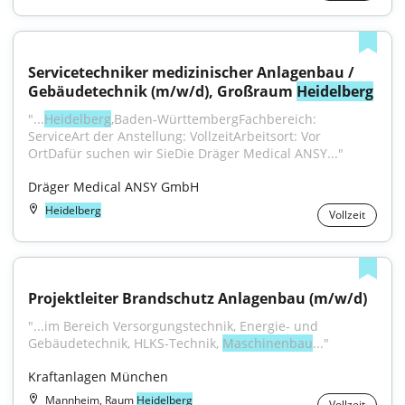
Servicetechniker medizinischer Anlagenbau / 
Gebäudetechnik (m/w/d), Großraum 
Heidelberg
"...
Heidelberg
,Baden-WürttembergFachbereich: 
ServiceArt der Anstellung: VollzeitArbeitsort: Vor 
OrtDafür suchen wir SieDie Dräger Medical ANSY..."
Dräger Medical ANSY GmbH
Heidelberg
Vollzeit
Projektleiter Brandschutz Anlagenbau (m/w/d)
"...im Bereich Versorgungstechnik, Energie- und 
Gebäudetechnik, HLKS-Technik, 
Maschinenbau
..."
Kraftanlagen München
Mannheim, Raum
Heidelberg
Vollzeit