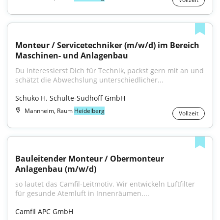
Monteur / Servicetechniker (m/w/d) im Bereich 
Maschinen- und Anlagenbau
Du interessierst Dich für Technik, packst gern mit an und 
schätzt die Abwechslung unterschiedlicher...
Schuko H. Schulte-Südhoff GmbH
Mannheim, Raum
Heidelberg
Vollzeit
Bauleitender Monteur / Obermonteur 
Anlagenbau (m/w/d)
so lautet das Camfil-Leitmotiv. Wir entwickeln Luftfilter 
für gesunde Atemluft in Innenräumen....
Camfil APC GmbH