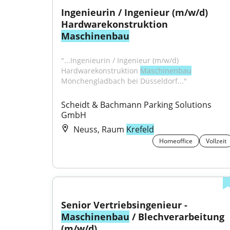
Ingenieurin / Ingenieur (m/w/d) 
Hardwarekonstruktion 
Maschinenbau
"...Ingenieurin / Ingenieur (m/w/d) 
Hardwarekonstruktion 
Maschinenbau
Mönchengladbach bei Düsseldorf..."
Scheidt & Bachmann Parking Solutions 
GmbH
Neuss, Raum
Krefeld
Homeoffice
Vollzeit
Senior Vertriebsingenieur - 
Maschinenbau
 / Blechverarbeitung 
(m/w/d)