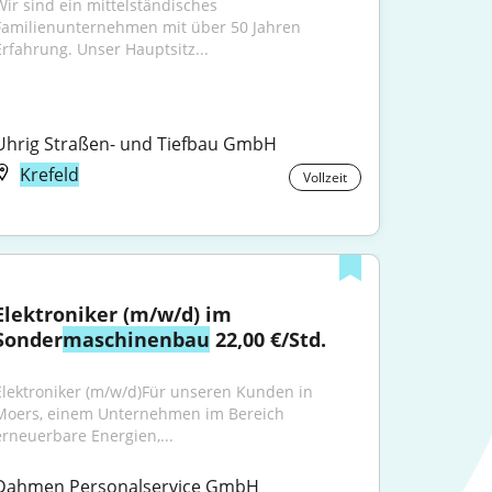
Wir sind ein mittelständisches 
Familienunternehmen mit über 50 Jahren 
Erfahrung. Unser Hauptsitz...
Uhrig Straßen- und Tiefbau GmbH
Krefeld
Vollzeit
Elektroniker (m/w/d) im 
Sonder
maschinenbau
 22,00 €/Std.
Elektroniker (m/w/d)Für unseren Kunden in 
Moers, einem Unternehmen im Bereich 
erneuerbare Energien,...
Dahmen Personalservice GmbH