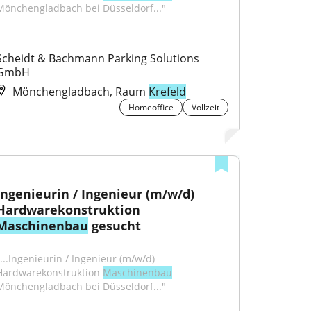
Mönchengladbach bei Düsseldorf..."
Scheidt & Bachmann Parking Solutions 
GmbH
Mönchengladbach, Raum
Krefeld
Homeoffice
Vollzeit
Ingenieurin / Ingenieur (m/w/d) 
Hardwarekonstruktion 
Maschinenbau
 gesucht
"...Ingenieurin / Ingenieur (m/w/d) 
Hardwarekonstruktion 
Maschinenbau
Mönchengladbach bei Düsseldorf..."