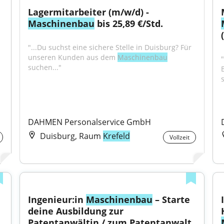
Lagermitarbeiter (m/w/d) - 
Maschinenbau
 bis 25,89 €/Std.
"...Du suchst eine sichere Stelle in Duisburg? Für 
unseren Kunden aus dem 
Maschinenbau
"
suchen..."
s
DAHMEN Personalservice GmbH
Duisburg, Raum
Krefeld
Vollzeit
Ingenieur:in 
Maschinenbau
 – Starte 
deine Ausbildung zur 
Patentanwältin / zum Patentanwalt 