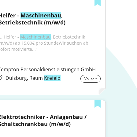
Helfer - 
Maschinenbau
, 
Betriebstechnik (m/w/d)
...Helfer - 
Maschinenbau
, Betriebstechnik 
(m/w/d) ab 15,00€ pro StundeWir suchen ab 
ofort motivierte..."
Tempton Personaldienstleistungen GmbH
Duisburg, Raum
Krefeld
Vollzeit
Elektrotechniker - Anlagenbau / 
Schaltschrankbau (m/w/d)