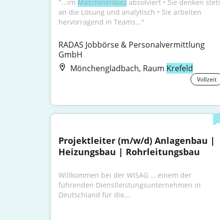
"...im 
Maschinenbau
 absolviert • Sie denken stets
an die Lösung und analytisch • Sie arbeiten 
hervorragend in Teams..."
RADAS Jobbörse & Personalvermittlung 
GmbH
Mönchengladbach, Raum
Krefeld
Vollzeit
Projektleiter (m/w/d) Anlagenbau | 
Heizungsbau | Rohrleitungsbau
Willkommen bei der WISAG … einem der 
führenden Dienstleistungsunternehmen in 
Deutschland für die...