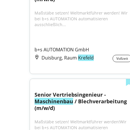
Maßstäbe setzen! Weltmarktführer werden! Wir 
bei b+s AUTOMATION automatisieren 
ausschließlich...
b+s AUTOMATION GmbH
Duisburg, Raum
Krefeld
Vollzeit
Senior Vertriebsingenieur - 
Maschinenbau
 / Blechverarbeitung 
(m/w/d)
Maßstäbe setzen! Weltmarktführer werden!Wir 
bei b+s AUTOMATION automatisieren 