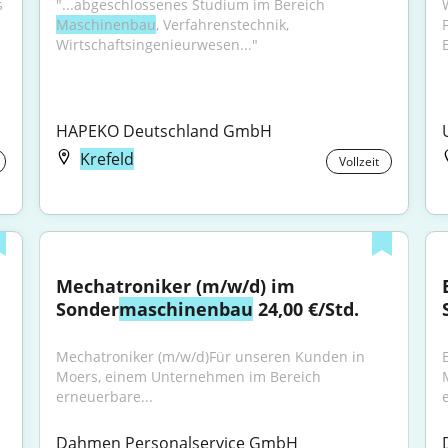
 
"...abgeschlossenes Studium im Bereich 
Maschinenbau
, Verfahrenstechnik, 
Wirtschaftsingenieurwesen..."
HAPEKO Deutschland GmbH
Krefeld
Vollzeit
Mechatroniker (m/w/d) im 
Sonder
maschinenbau
 24,00 €/Std.
Mechatroniker (m/w/d)Für unseren Kunden in 
Moers, einem Unternehmen im Bereich 
erneuerbare...
Dahmen Personalservice GmbH