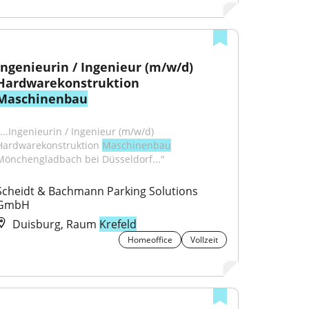
Ingenieurin / Ingenieur (m/w/d) 
Hardwarekonstruktion 
Maschinenbau
"...Ingenieurin / Ingenieur (m/w/d) 
Hardwarekonstruktion 
Maschinenbau
Mönchengladbach bei Düsseldorf..."
Scheidt & Bachmann Parking Solutions 
GmbH
Duisburg, Raum
Krefeld
Homeoffice
Vollzeit