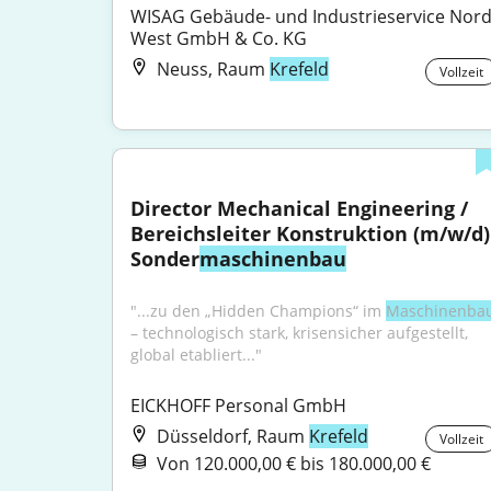
WISAG Gebäude- und Industrieservice Nord
West GmbH & Co. KG
Neuss, Raum
Krefeld
Vollzeit
Director Mechanical Engineering / 
Bereichsleiter Konstruktion (m/w/d) 
Sonder
maschinenbau
"...zu den „Hidden Champions“ im 
Maschinenba
– technologisch stark, krisensicher aufgestellt, 
global etabliert..."
EICKHOFF Personal GmbH
Düsseldorf, Raum
Krefeld
Vollzeit
Von 120.000,00 € bis 180.000,00 €