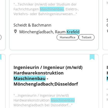
"...Techniker (m/w/d) oder Studium der 
Fachrichtungen 
Maschinenbau
, Elektro-, 
Verkehrs- oder Bahningenieurwesen..."
Scheidt & Bachmann
Mönchengladbach, Raum
Krefeld
Homeoffice
Teilzeit
Ingenieurin / Ingenieur (m/w/d) 
Hardwarekonstruktion 
Maschinenbau
 - 
Mönchengladbach;Düsseldorf
"...Ingenieurin / Ingenieur (m/w/d) 
Hardwarekonstruktion 
Maschinenbau
Mönchengladbach bei Düsseldorf..."