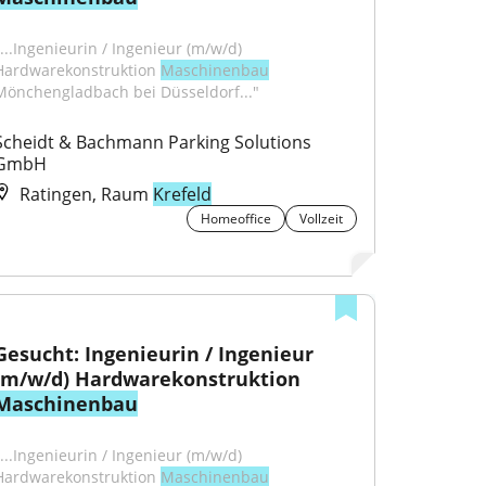
"...Ingenieurin / Ingenieur (m/w/d) 
Hardwarekonstruktion 
Maschinenbau
Mönchengladbach bei Düsseldorf..."
Scheidt & Bachmann Parking Solutions 
GmbH
Ratingen, Raum
Krefeld
Homeoffice
Vollzeit
Gesucht: Ingenieurin / Ingenieur 
(m/w/d) Hardwarekonstruktion 
Maschinenbau
"...Ingenieurin / Ingenieur (m/w/d) 
Hardwarekonstruktion 
Maschinenbau