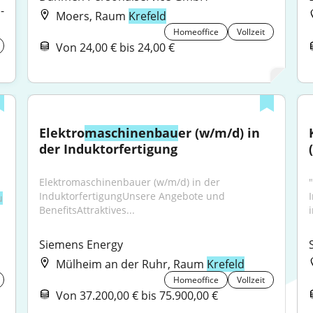
-
Moers, Raum
Krefeld
Homeoffice
Vollzeit
Von 24,00 € bis 24,00 €
Elektro
maschinenbau
er (w/m/d) in 
der Induktorfertigung
Elektromaschinenbauer (w/m/d) in der 
InduktorfertigungUnsere Angebote und 
u
BenefitsAttraktives...
Siemens Energy
Mülheim an der Ruhr, Raum
Krefeld
Homeoffice
Vollzeit
Von 37.200,00 € bis 75.900,00 €