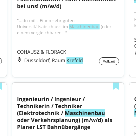
bei uns! (m/w/d)
"...du mit - Einen sehr guten 
Universitätsabschluss im 
Maschinenbau
 (oder 
einem vergleichbaren..."
COHAUSZ & FLORACK
Düsseldorf, Raum
Krefeld
Vollzeit
Ingenieurin / Ingenieur / 
Technikerin / Techniker 
(Elektrotechnik / 
Maschinenbau
oder Verkehrsplanung) (m/w/d) als 
Planer LST Bahnübergänge