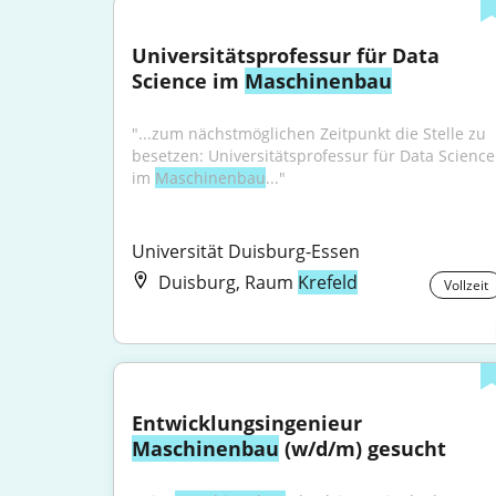
Universitätsprofessur für Data 
Science im 
Maschinenbau
"...zum nächstmöglichen Zeitpunkt die Stelle zu 
besetzen: Universitätsprofessur für Data Science 
im 
Maschinenbau
..."
Universität Duisburg-Essen
Duisburg, Raum
Krefeld
Vollzeit
Entwicklungsingenieur 
Maschinenbau
 (w/d/m) gesucht