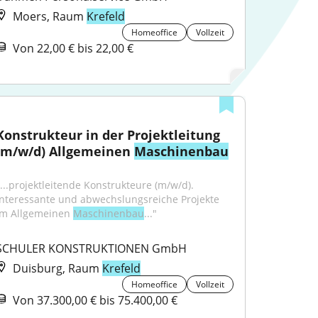
Moers, Raum
Krefeld
Homeoffice
Vollzeit
Von 22,00 € bis 22,00 €
Konstrukteur in der Projektleitung 
(m/w/d) Allgemeinen 
Maschinenbau
"...projektleitende Konstrukteure (m/w/d). 
Interessante und abwechslungsreiche Projekte 
im Allgemeinen 
Maschinenbau
..."
SCHULER KONSTRUKTIONEN GmbH
Duisburg, Raum
Krefeld
Homeoffice
Vollzeit
Von 37.300,00 € bis 75.400,00 €