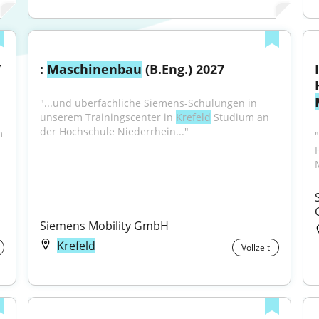
Bauüberwacher Verfahrenstechnik / 
: 
Maschinenbau
 (B.Eng.) 2027
"...und überfachliche Siemens-Schulungen in 
unserem Trainingscenter in 
Krefeld
 Studium an 
der Hochschule Niederrhein..."
 
Siemens Mobility GmbH
Krefeld
Vollzeit