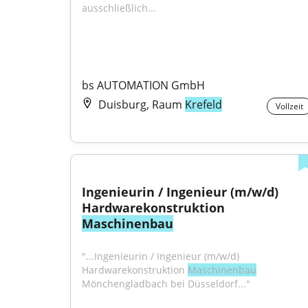
ausschließlich...
bs AUTOMATION GmbH
Duisburg, Raum
Krefeld
Vollzeit
Ingenieurin / Ingenieur (m/w/d) 
Hardwarekonstruktion 
Maschinenbau
"...Ingenieurin / Ingenieur (m/w/d) 
Hardwarekonstruktion 
Maschinenbau
Mönchengladbach bei Düsseldorf..."