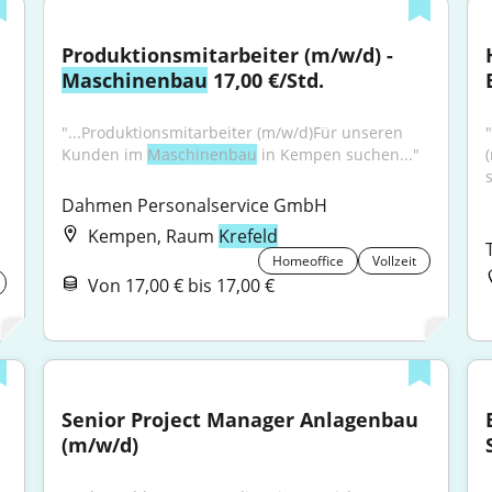
Produktionsmitarbeiter (m/w/d) - 
Maschinenbau
 17,00 €/Std.
"...Produktionsmitarbeiter (m/w/d)Für unseren 
"
Kunden im 
Maschinenbau
 in Kempen suchen..."
s
Dahmen Personalservice GmbH
Kempen, Raum
Krefeld
Homeoffice
Vollzeit
Von 17,00 € bis 17,00 €
Senior Project Manager Anlagenbau 
(m/w/d)