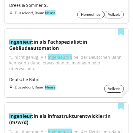
Drees & Sommer SE
Düsseldorf, Raum
Neuss
Homeoffice
Vollzeit
Ingenieur
:in als Fachspezialist:in 
Gebäudeautomation
"...nicht genug. Als 
Ingenieur:in
 bei der Deutschen Bahn 
kannst du dabei etwas planen, managen oder 
überwachen..."
Deutsche Bahn
Düsseldorf, Raum
Neuss
Vollzeit
Ingenieur
:in als Infrastrukturentwickler:in 
(m/w/d)
"...nicht genug. Als 
Ingenieur:in
 bei der Deutschen Bahn 