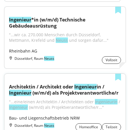
Ingenieur
*in (w/m/d) Technische 
Gebäudeausrüstung
"...wir ca. 270.000 Menschen durch Düsseldorf, 
Mettmann, Krefeld und 
Neuss
 und sorgen dafür..."
Rheinbahn AG
Düsseldorf, Raum
Neuss
Vollzeit
Architektin / Architekt oder 
Ingenieur
in / 
Ingenieur
 (w/m/d) als Projektverantwortliche/r
"...eine/einen Architektin / Architekten oder 
Ingenieurin
 / 
Ingenieur
 (w/m/d) als Projektverantwortliche/r..."
Bau- und Liegenschaftsbetrieb NRW
Düsseldorf, Raum
Neuss
Homeoffice
Teilzeit