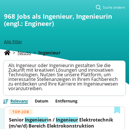
Suche ändern
968
Jobs als Ingenieur, Ingenieurin
(engl.: Engineer)
Alle Filter
>
Neuss
>
Ingenieur
Als Ingenieur oder Ingenieurin gestalten Sie die
Zukunft mit kreativen Lösungen und innovativen
Technologien. Nutzen Sie unsere Plattform, um
interessante Stellenanzeigen in Ihrem Fachbereich
zu entdecken und Ihre Karriere im Ingenieurwesen
voranzutreiben.
Relevanz
Datum
Entfernung
TOP-JOB
Senior 
Ingenieur
in / 
Ingenieur
 Elektrotechnik 
(m/w/d) Bereich Elektrokonstruktion