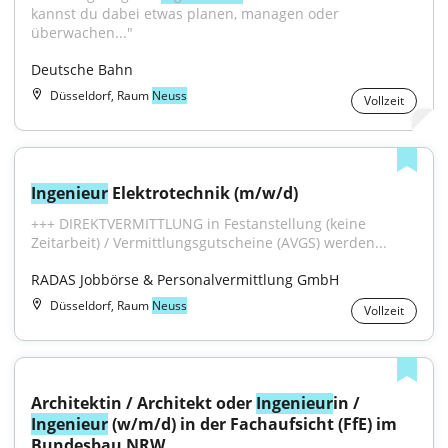
kannst du dabei etwas planen, managen oder 
überwachen..."
Deutsche Bahn
Düsseldorf, Raum
Neuss
Vollzeit
Ingenieur
 Elektrotechnik (m/w/d)
+++ DIREKTVERMITTLUNG in Festanstellung (keine 
Zeitarbeit) / Vermittlungsgutscheine (AVGS) werden...
RADAS Jobbörse & Personalvermittlung GmbH
Düsseldorf, Raum
Neuss
Vollzeit
Architektin / Architekt oder 
Ingenieur
in / 
Ingenieur
 (w/m/d) in der Fachaufsicht (FfE) im 
Bundesbau NRW