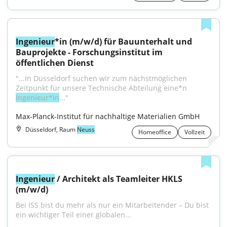
Ingenieur
*in (m/w/d) für Bauunterhalt und 
Bauprojekte - Forschungsinstitut im 
öffentlichen Dienst
"...In Düsseldorf suchen wir zum nächstmöglichen 
Zeitpunkt für unsere Technische Abteilung eine*n 
Ingenieur*in
..."
Max-Planck-Institut für nachhaltige Materialien GmbH
Düsseldorf, Raum
Neuss
Homeoffice
Vollzeit
Ingenieur
 / Architekt als Teamleiter HKLS 
(m/w/d)
Bei ISS bist du mehr als nur ein Mitarbeitender – Du bist 
ein wichtiger Teil einer globalen...