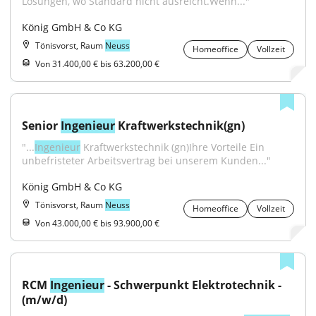
Lösungen, wo Standard nicht ausreicht.Wenn..."
König GmbH & Co KG
Tönisvorst, Raum
Neuss
Homeoffice
Vollzeit
Von 31.400,00 € bis 63.200,00 €
Senior 
Ingenieur
 Kraftwerkstechnik(gn)
"...
Ingenieur
 Kraftwerkstechnik (gn)Ihre Vorteile Ein 
unbefristeter Arbeitsvertrag bei unserem Kunden..."
König GmbH & Co KG
Tönisvorst, Raum
Neuss
Homeoffice
Vollzeit
Von 43.000,00 € bis 93.900,00 €
RCM 
Ingenieur
 - Schwerpunkt Elektrotechnik - 
(m/w/d)