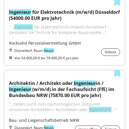
Ingenieur
 für Elektrotechnik (m/w/d) Düsseldorf 
(54000.00 EUR pro Jahr)
"...
Ingenieur
 für Elektrotechnik (m/w/d) Düsseldorf – 
Gestalten Sie Technik für komplexe Bauprojekte..."
Rocksolid Personalvermittlung GmbH
Düsseldorf, Raum
Neuss
Vollzeit
Von 54.000,00 € bis 59.400,00 € pro Jahr
Architektin / Architekt oder 
Ingenieur
in / 
Ingenieur
 (w/m/d) in der Fachaufsicht (FfE) im 
Bundesbau NRW (75870.00 EUR pro Jahr)
"...NRW) sucht zum nächst­möglichen Zeitpunkt 
eine/einen Architektin / Architekten oder 
Ingenieurin
..."
Bau- und Liegenschaftsbetrieb NRW
Düsseldorf, Raum
Neuss