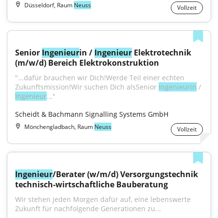
Düsseldorf, Raum
Neuss
Vollzeit
Senior 
Ingenieur
in / 
Ingenieur
 Elektrotechnik 
(m/w/d) Bereich Elektrokonstruktion
"...dafür brauchen wir Dich!Werde Teil einer echten 
Zukunftsmission!Wir suchen Dich alsSenior 
Ingenieurin
 / 
Ingenieur
..."
Scheidt & Bachmann Signalling Systems GmbH
Mönchengladbach, Raum
Neuss
Vollzeit
Ingenieur
/Berater (w/m/d) Versorgungstechnik 
technisch-wirtschaftliche Bauberatung
Wir stehen jeden Morgen dafür auf, eine lebenswerte 
Zukunft für nachfolgende Generationen zu...