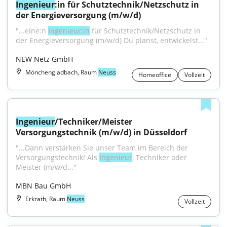
Ingenieur
:in für Schutztechnik/Netzschutz in 
der Energieversorgung (m/w/d)
"...eine:n 
Ingenieur:in
 für Schutztechnik/Netzschutz in 
der Energieversorgung (m/w/d) Du planst, entwickelst..."
NEW Netz GmbH
Mönchengladbach, Raum
Neuss
Homeoffice
Vollzeit
Ingenieur
/Techniker/Meister 
Versorgungstechnik (m/w/d) in Düsseldorf
"...Dann verstärken Sie unser Team im Bereich der 
Versorgungstechnik! Als 
Ingenieur
, Techniker oder 
Meister (m/w/d..."
MBN Bau GmbH
Erkrath, Raum
Neuss
Vollzeit