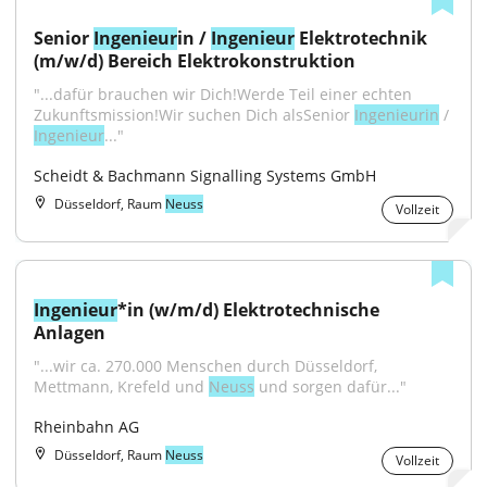
Senior 
Ingenieur
in / 
Ingenieur
 Elektrotechnik 
(m/w/d) Bereich Elektrokonstruktion
"...dafür brauchen wir Dich!Werde Teil einer echten 
Zukunftsmission!Wir suchen Dich alsSenior 
Ingenieurin
 / 
Ingenieur
..."
Scheidt & Bachmann Signalling Systems GmbH
Düsseldorf, Raum
Neuss
Vollzeit
Ingenieur
*in (w/m/d) Elektrotechnische 
Anlagen
"...wir ca. 270.000 Menschen durch Düsseldorf, 
Mettmann, Krefeld und 
Neuss
 und sorgen dafür..."
Rheinbahn AG
Düsseldorf, Raum
Neuss
Vollzeit