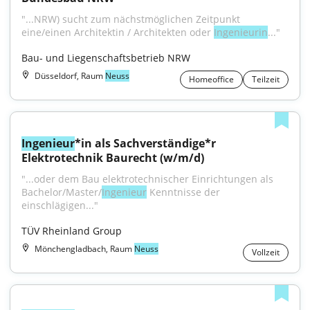
"...NRW) sucht zum nächst­möglichen Zeitpunkt 
eine/einen Architektin / Architekten oder 
Ingenieurin
..."
Bau- und Liegenschaftsbetrieb NRW
Düsseldorf, Raum
Neuss
Homeoffice
Teilzeit
Ingenieur
*in als Sachverständige*r 
Elektrotechnik Baurecht (w/m/d)
"...oder dem Bau elektrotechnischer Einrichtungen als 
Bachelor/Master/
Ingenieur
 Kenntnisse der 
einschlägigen..."
TÜV Rheinland Group
Mönchengladbach, Raum
Neuss
Vollzeit