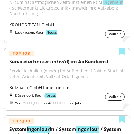
"...zum nächstmöglichen Zeitpunkt einen RCM 
Ingenieur
- Schwerpunkt Elektrotechnik - (m/w/d) Ihre Aufgaben: 
Durchführung..."
KRONOS TITAN GmbH
Leverkusen, Raum
Neuss
Vollzeit
TOP-JOB
Servicetechniker (m/w/d) im Außendienst
Servicetechniker (m/w/d) im Außendienst Fakten Start: ab 
sofort Arbeitszeit: Vollzeit Ort: Region...
Butzbach GmbH Industrietore
Düsseldorf, Raum
Neuss
Vollzeit
Von 39.000,00 € bis 48.000,00 € pro Jahr
TOP-JOB
System
ingenieur
in / System
ingenieur
 / System 