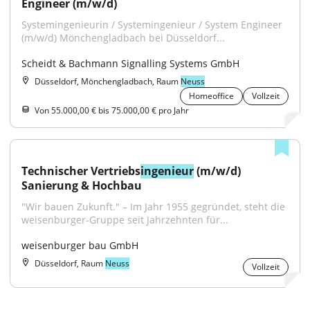
Engineer (m/w/d)
Systemingenieurin / Systemingenieur / System Engineer 
(m/w/d) Mönchengladbach bei Düsseldorf...
Scheidt & Bachmann Signalling Systems GmbH
Düsseldorf, Mönchengladbach, Raum
Neuss
Homeoffice
Vollzeit
Von 55.000,00 € bis 75.000,00 € pro Jahr
Technischer Vertriebs
ingenieur
 (m/w/d) 
Sanierung & Hochbau
"Wir bauen Zukunft." – Im Jahr 1955 gegründet, steht die 
weisenburger-Gruppe seit Jahrzehnten für...
weisenburger bau GmbH
Düsseldorf, Raum
Neuss
Vollzeit