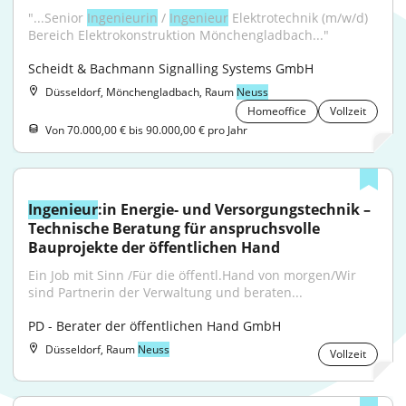
"...Senior 
Ingenieurin
 / 
Ingenieur
 Elektrotechnik (m/w/d) 
Bereich Elektrokonstruktion Mönchengladbach..."
Scheidt & Bachmann Signalling Systems GmbH
Düsseldorf, Mönchengladbach, Raum
Neuss
Homeoffice
Vollzeit
Von 70.000,00 € bis 90.000,00 € pro Jahr
Ingenieur
:in Energie- und Versorgungstechnik – 
Technische Beratung für anspruchsvolle 
Bauprojekte der öffentlichen Hand
Ein Job mit Sinn /Für die öffentl.Hand von morgen/Wir 
sind Partnerin der Verwaltung und beraten...
PD - Berater der öffentlichen Hand GmbH
Düsseldorf, Raum
Neuss
Vollzeit