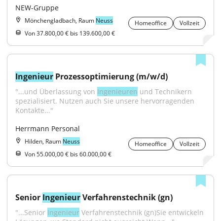
NEW-Gruppe
Mönchengladbach, Raum
Neuss
Homeoffice
Vollzeit
Von 37.800,00 € bis 139.600,00 €
Ingenieur
 Prozessoptimierung (m/w/d)
"...und Überlassung von 
Ingenieuren
 und Technikern 
spezialisiert. Nutzen auch Sie unsere hervorragenden 
Kontakte..."
Herrmann Personal
Hilden, Raum
Neuss
Homeoffice
Vollzeit
Von 55.000,00 € bis 60.000,00 €
Senior 
Ingenieur
 Verfahrenstechnik (gn)
"...Senior 
Ingenieur
 Verfahrenstechnik (gn)Sie entwickeln 