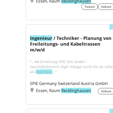
Essen, Raum
Recklinghausen
Teilzeit
Vollzeit
Ingenieur
 / Techniker - Planung von 
Freileitungs- und Kabeltrassen 
m/w/d
"...## Einleitung SPIE SAG GmbH - 
Geschäftsbereich High Voltage sucht Sie ab sofort
als 
Ingenieur
..."
SPIE Germany Switzerland Austria GmbH
Essen, Raum
Recklinghausen
Vollzeit