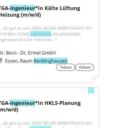
TGA-
Ingenieur
*in Kälte Lüftung 
Heizung (m/w/d)
"...du gut zu uns. DEIN NEUER ARBEITSPLATZ Wir 
sind Born Ermel 
Ingenieure
, ein planendes 
Ingenieurbüro für Industrie..."
Dr. Born - Dr. Ermel GmbH
Essen, Raum
Recklinghausen
Teilzeit
Vollzeit
TGA-
Ingenieur
*in HKLS-Planung 
(m/w/d)
"...du gut zu uns. DEIN NEUER ARBEITSPLATZ Wir 