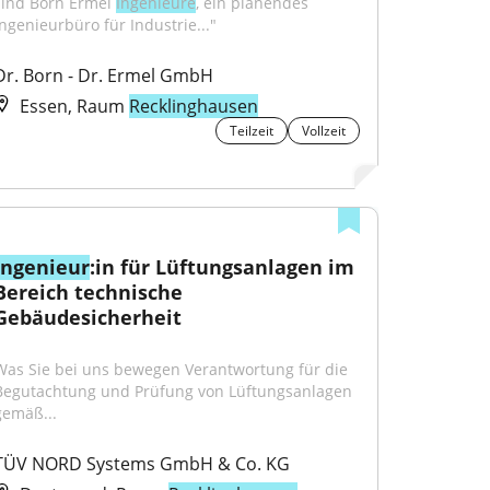
sind Born Ermel 
Ingenieure
, ein planendes 
Ingenieurbüro für Industrie..."
Dr. Born - Dr. Ermel GmbH
Essen, Raum
Recklinghausen
Teilzeit
Vollzeit
Ingenieur
:in für Lüftungsanlagen im 
Bereich technische 
Gebäudesicherheit
Was Sie bei uns bewegen Verantwortung für die 
Begutachtung und Prüfung von Lüftungsanlagen 
gemäß...
TÜV NORD Systems GmbH & Co. KG