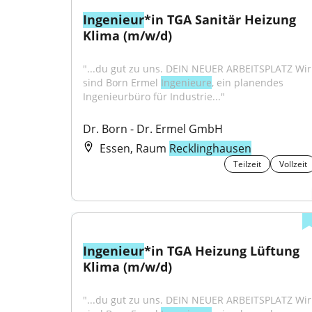
Ingenieur
*in TGA Sanitär Heizung 
Klima (m/w/d)
"...du gut zu uns. DEIN NEUER ARBEITSPLATZ Wir 
sind Born Ermel 
Ingenieure
, ein planendes 
Ingenieurbüro für Industrie..."
Dr. Born - Dr. Ermel GmbH
Essen, Raum
Recklinghausen
Teilzeit
Vollzeit
Ingenieur
*in TGA Heizung Lüftung 
Klima (m/w/d)
"...du gut zu uns. DEIN NEUER ARBEITSPLATZ Wir 