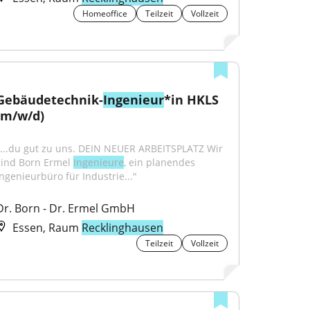
Homeoffice
Teilzeit
Vollzeit
Gebäudetechnik-
Ingenieur
*in HKLS 
(m/w/d)
"...du gut zu uns. DEIN NEUER ARBEITSPLATZ Wir 
sind Born Ermel 
Ingenieure
, ein planendes 
Ingenieurbüro für Industrie..."
Dr. Born - Dr. Ermel GmbH
Essen, Raum
Recklinghausen
Teilzeit
Vollzeit