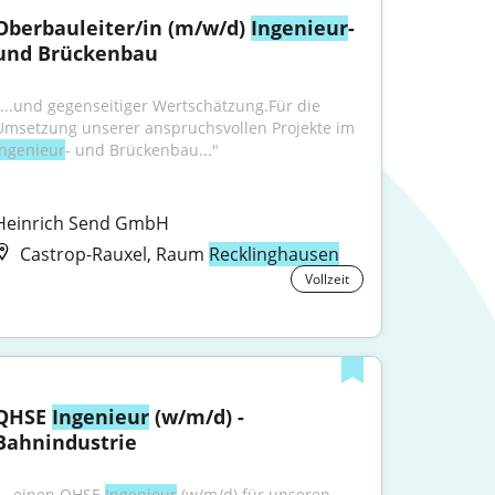
Oberbauleiter/in (m/w/d) 
Ingenieur
- 
und Brückenbau
"...und gegenseitiger Wertschätzung.Für die 
Umsetzung unserer anspruchsvollen Projekte im 
Ingenieur
- und Brückenbau..."
Heinrich Send GmbH
Castrop-Rauxel, Raum
Recklinghausen
Vollzeit
QHSE 
Ingenieur
 (w/m/d) - 
Bahnindustrie
"...einen QHSE 
Ingenieur
 (w/m/d) für unseren 