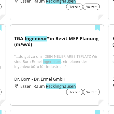
Essen, Raum
Recklinghausen
Teilzeit
Vollzeit
TGA-
Ingenieur
*in Revit MEP Planung 
(m/w/d)
"...du gut zu uns. DEIN NEUER ARBEITSPLATZ Wir 
sind Born Ermel 
Ingenieure
, ein planendes 
Ingenieurbüro für Industrie..."
 
Dr. Born - Dr. Ermel GmbH
Essen, Raum
Recklinghausen
Teilzeit
Vollzeit