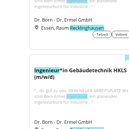
sind Born Ermel 
Ingenieure
, ein planendes 
Ingenieurbüro für Industrie..."
Dr. Born - Dr. Ermel GmbH
Essen, Raum
Recklinghausen
Teilzeit
Vollzeit
Ingenieur
*in Gebäudetechnik HKLS 
(m/w/d)
"...du gut zu uns. DEIN NEUER ARBEITSPLATZ Wir 
sind Born Ermel 
Ingenieure
, ein planendes 
Ingenieurbüro für Industrie..."
Dr. Born - Dr. Ermel GmbH