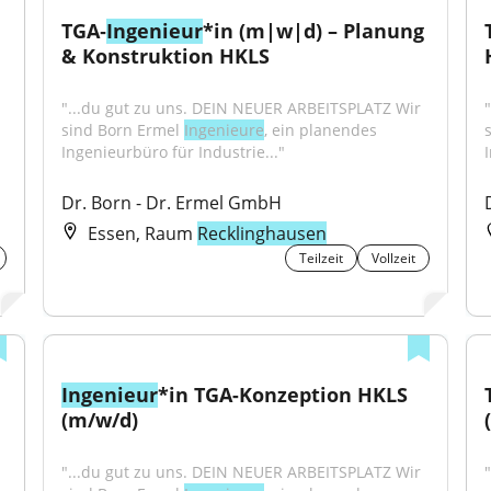
TGA‑
Ingenieur
*in (m|w|d) – Planung 
& Konstruktion HKLS
"...du gut zu uns. DEIN NEUER ARBEITSPLATZ Wir 
sind Born Ermel 
Ingenieure
, ein planendes 
Ingenieurbüro für Industrie..."
Dr. Born - Dr. Ermel GmbH
Essen, Raum
Recklinghausen
Teilzeit
Vollzeit
Ingenieur
*in TGA-Konzeption HKLS 
(m/w/d)
"...du gut zu uns. DEIN NEUER ARBEITSPLATZ Wir 