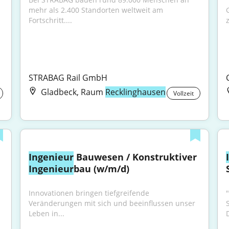
mehr als 2.400 Standorten weltweit am 
Fortschritt....
z
STRABAG Rail GmbH
Gladbeck, Raum
Recklinghausen
Vollzeit
Ingenieur
 Bauwesen / Konstruktiver 
Ingenieur
bau (w/m/d)
Innovationen bringen tiefgreifende 
Veränderungen mit sich und beeinflussen unser 
Leben in...