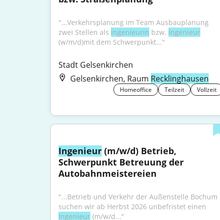
"...Verkehrsplanung im Team Ausbauplanung 
zwei Stellen als 
Ingenieurin
 bzw. 
Ingenieur
(w/m/d)mit dem Schwerpunkt..."
Stadt Gelsenkirchen
Gelsenkirchen, Raum
Recklinghausen
Homeoffice
Teilzeit
Vollzeit
Ingenieur
 (m/w/d) Betrieb, 
Schwerpunkt Betreuung der 
Autobahnmeistereien
"...Betrieb und Verkehr der Außenstelle Bochum 
suchen wir ab Herbst 2026 unbefristet einen 
Ingenieur
 (m/w/d..."