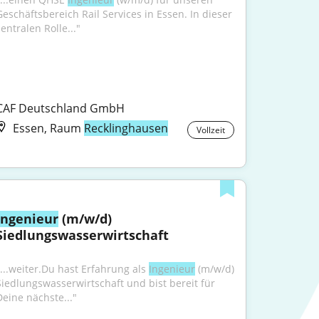
Geschäftsbereich Rail Services in Essen. In dieser 
entralen Rolle..."
CAF Deutschland GmbH
Essen, Raum
Recklinghausen
Vollzeit
Ingenieur
 (m/w/d) 
Siedlungswasserwirtschaft
"...weiter.Du hast Erfahrung als 
Ingenieur
 (m/w/d) 
Siedlungswasserwirtschaft und bist bereit für 
Deine nächste..."