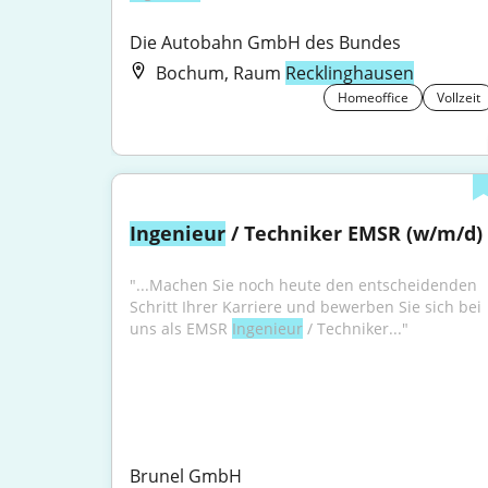
Die Autobahn GmbH des Bundes
Bochum, Raum
Recklinghausen
Homeoffice
Vollzeit
Ingenieur
 / Techniker EMSR (w/m/d)
"...Machen Sie noch heute den entscheidenden 
Schritt Ihrer Karriere und bewerben Sie sich bei 
uns als EMSR 
Ingenieur
 / Techniker..."
Brunel GmbH