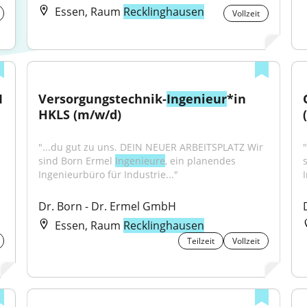
Essen, Raum
Recklinghausen
Vollzeit
 
Versorgungstechnik-
Ingenieur
*in 
HKLS (m/w/d)
"...du gut zu uns. DEIN NEUER ARBEITSPLATZ Wir 
sind Born Ermel 
Ingenieure
, ein planendes 
Ingenieurbüro für Industrie..."
Dr. Born - Dr. Ermel GmbH
Essen, Raum
Recklinghausen
Teilzeit
Vollzeit