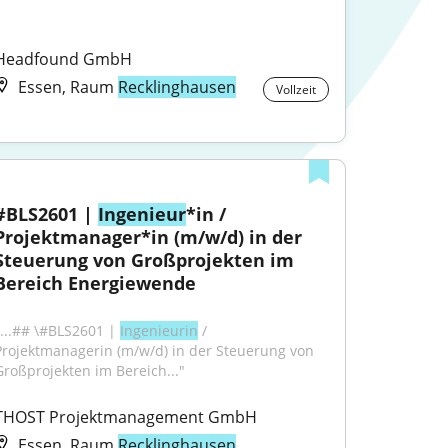
Headfound GmbH
Essen, Raum
Recklinghausen
Vollzeit
#BLS2601 | 
Ingenieur
*in / 
Projektmanager*in (m/w/d) in der 
Steuerung von Großprojekten im 
Bereich Energiewende
"...## \#BLS2601 | 
Ingenieurin
 / 
Projektmanagerin (m/w/d) in der Steuerung von 
Großprojekten im Bereich..."
THOST Projektmanagement GmbH
Essen, Raum
Recklinghausen