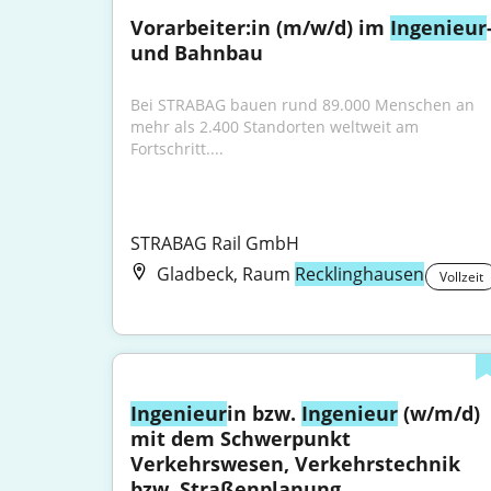
Vorarbeiter:in (m/w/d) im 
Ingenieur
-
und Bahnbau
Bei STRABAG bauen rund 89.000 Menschen an 
mehr als 2.400 Standorten weltweit am 
Fortschritt....
STRABAG Rail GmbH
Gladbeck, Raum
Recklinghausen
Vollzeit
Ingenieur
in bzw. 
Ingenieur
 (w/m/d) 
mit dem Schwerpunkt 
Verkehrswesen, Verkehrstechnik 
bzw. Straßenplanung