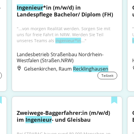
 
Ingenieur
*in (m/w/d) in 
Landespflege Bachelor/ Diplom (FH)
"...von morgen Realität werden. Sorgen Sie mit 
uns für freie Fahrt in NRW. Werden Sie Teil 
unseres Teams als 
Ingenieur*in
..."
Landesbetrieb Straßenbau Nordrhein-
Westfalen (Straßen.NRW)
Gelsenkirchen, Raum
Recklinghausen
Teilzeit
Zweiwege-Baggerfahrer:in (m/w/d) 
im 
Ingenieur
- und Gleisbau
Bei STRABAG bauen rund 89.000 Menschen an 