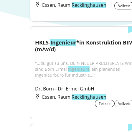
Essen, Raum
Recklinghausen
Vollzeit
HKLS-
Ingenieur
*in Konstruktion BIM
(m/w/d)
"...du gut zu uns. DEIN NEUER ARBEITSPLATZ Wir 
sind Born Ermel 
Ingenieure
, ein planendes 
Ingenieurbüro für Industrie..."
Dr. Born - Dr. Ermel GmbH
Essen, Raum
Recklinghausen
Teilzeit
Vollzeit