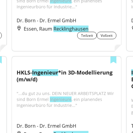
sind Born Ermel 
Ingenieure
, ein planendes 
Ingenieurbüro für Industrie..."
Dr. Born - Dr. Ermel GmbH
Essen, Raum
Recklinghausen
Teilzeit
Vollzeit
HKLS-
Ingenieur
*in 3D-Modellierung 
(m/w/d)
"...du gut zu uns. DEIN NEUER ARBEITSPLATZ Wir 
sind Born Ermel 
Ingenieure
, ein planendes 
Ingenieurbüro für Industrie..."
Dr. Born - Dr. Ermel GmbH