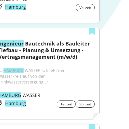
Hamburg
Vollzeit
Ingenieur
 Bautechnik als Bauleiter 
Tiefbau - Planung & Umsetzung - 
Vertragsmanagement (m/w/d)
...
HAMBURG
 WASSER schließt den 
Wasserkreislauf von der 
Trinkwasserversorgung..."
HAMBURG
 WASSER
Hamburg
Teilzeit
Vollzeit