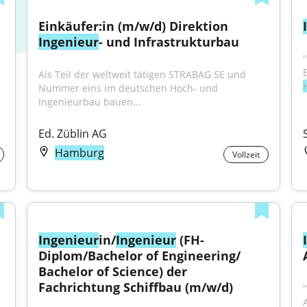
Einkäufer:in (m/w/d) Direktion 
Ingenieur
- und Infrastrukturbau
Als Teil der weltweit tätigen STRABAG SE und 
Nummer eins im deutschen Hoch- und 
Ingenieurbau bauen...
Ed. Züblin AG
Hamburg
Vollzeit
Ingenieur
in/
Ingenieur
 (FH-
Diplom/Bachelor of Engineering/ 
Bachelor of Science) der 
Fachrichtung Schiffbau (m/w/d)
"