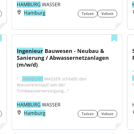
HAMBURG
 WASSER
Hamburg
Teilzeit
Vollzeit
Ingenieur
 Bauwesen - Neubau & 
Sanierung / Abwassernetzanlagen 
(m/w/d)
"...
HAMBURG
 WASSER schließt den 
Wasserkreislauf von der 
Trinkwasserversorgung..."
HAMBURG
 WASSER
Hamburg
Teilzeit
Vollzeit