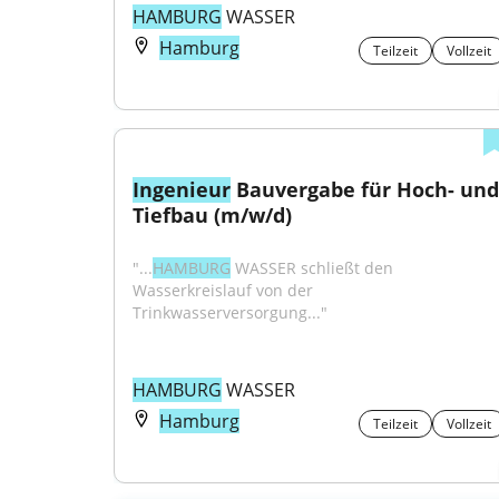
HAMBURG
 WASSER
Hamburg
Teilzeit
Vollzeit
Ingenieur
 Bauvergabe für Hoch- und 
Tiefbau (m/w/d)
"...
HAMBURG
 WASSER schließt den 
Wasserkreislauf von der 
Trinkwasserversorgung..."
HAMBURG
 WASSER
Hamburg
Teilzeit
Vollzeit