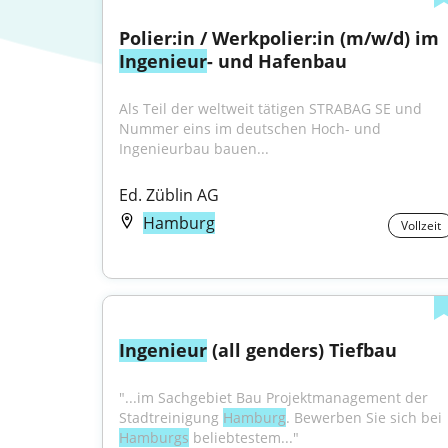
Polier:in / Werkpolier:in (m/w/d) im 
Ingenieur
- und Hafenbau
Als Teil der weltweit tätigen STRABAG SE und 
Nummer eins im deutschen Hoch- und 
Ingenieurbau bauen...
Ed. Züblin AG
Hamburg
Vollzeit
Ingenieur
 (all genders) Tiefbau
"...im Sachgebiet Bau Projektmanagement der 
Stadtreinigung 
Hamburg
. Bewerben Sie sich bei 
Hamburgs
 beliebtestem..."