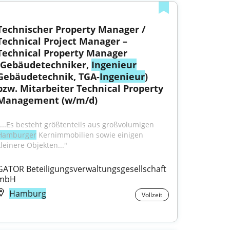
Technischer Property Manager / 
Technical Project Manager – 
Technical Property Manager 
(Gebäudetechniker, 
Ingenieur
Gebäudetechnik, TGA-
Ingenieur
) 
bzw. Mitarbeiter Technical Property 
Management (w/m/d)
"...Es besteht größtenteils aus großvolumigen 
Hamburger
 Kernimmobilien sowie einigen 
kleinere Objekten..."
GATOR Beteiligungsverwaltungsgesellschaft 
mbH
Hamburg
Vollzeit