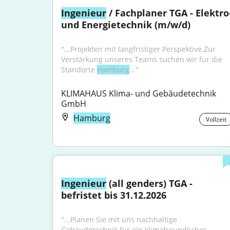
Ingenieur
 / Fachplaner TGA - Elektro-
und Energietechnik (m/w/d)
"...Projekten mit langfristiger Perspektive.Zur 
Verstärkung unseres Teams suchen wir für die 
Standorte 
Hamburg
..."
KLIMAHAUS Klima- und Gebäudetechnik 
GmbH
Hamburg
Vollzeit
Ingenieur
 (all genders) TGA - 
befristet bis 31.12.2026
"...Planen Sie mit uns nachhaltige 
Gebäudetechnik für ein klimafreundliches 