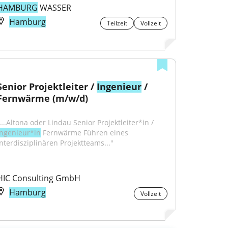
HAMBURG
 WASSER
Hamburg
Teilzeit
Vollzeit
Senior Projektleiter / 
Ingenieur
 / 
Fernwärme (m/w/d)
"...Altona oder Lindau Senior Projektleiter*in / 
Ingenieur*in
 Fernwärme Führen eines 
interdisziplinären Projektteams..."
HIC Consulting GmbH
Hamburg
Vollzeit