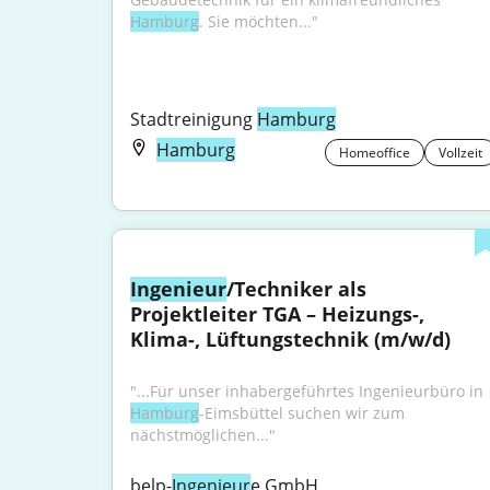
Hamburg
. Sie möchten..."
Stadtreinigung 
Hamburg
Hamburg
Homeoffice
Vollzeit
Ingenieur
/Techniker als 
Projektleiter TGA – Heizungs-, 
Klima-, Lüftungstechnik (m/w/d)
"...Für unser inhabergeführtes Ingenieurbüro in 
Hamburg
-Eimsbüttel suchen wir zum 
nächstmöglichen..."
belp-
Ingenieur
e GmbH