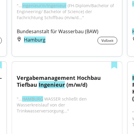
"...
Ingenieurin/Ingenieur
 (FH-Diplom/Bachelor of 
Engineering/ Bachelor of Science) der 
Fachrichtung Schiffbau (m/w/d..."
Bundesanstalt für Wasserbau (BAW)
Hamburg
Vollzeit
 
Vergabemanagement Hochbau 
Tiefbau 
Ingenieur
 (m/w/d)
"...
HAMBURG
 WASSER schließt den 
Wasserkreislauf von der 
Trinkwasserversorgung..."
"