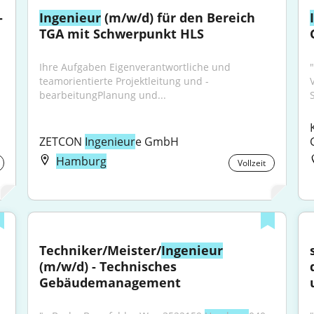
 
Ingenieur
 (m/w/d) für den Bereich 
TGA mit Schwerpunkt HLS
Ihre Aufgaben Eigenverantwortliche und 
"
teamorientierte Projektleitung und -
bearbeitungPlanung und...
ZETCON 
Ingenieur
e GmbH
Hamburg
Vollzeit
Techniker/Meister/
Ingenieur
(m/w/d) - Technisches 
Gebäudemanagement