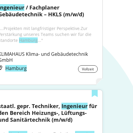
Ingenieur
 / Fachplaner 
Gebäudetechnik – HKLS (m/w/d)
...Projekten mit langfristiger Perspektive.Zur 
Verstärkung unseres Teams suchen wir für die 
Standorte 
Hamburg
..."
KLIMAHAUS Klima- und Gebäudetechnik 
GmbH
Hamburg
Vollzeit
staatl. gepr. Techniker, 
Ingenieur
 für 
den Bereich Heizungs-, Lüftungs- 
und Sanitärtechnik (m/w/d)