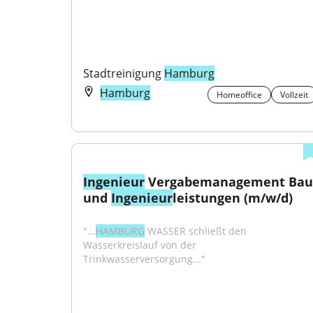
Stadtreinigung 
Hamburg
Hamburg
Homeoffice
Vollzeit
Ingenieur
 Vergabemanagement Bau-
und 
Ingenieur
leistungen (m/w/d)
"...
HAMBURG
 WASSER schließt den 
Wasserkreislauf von der 
Trinkwasserversorgung..."