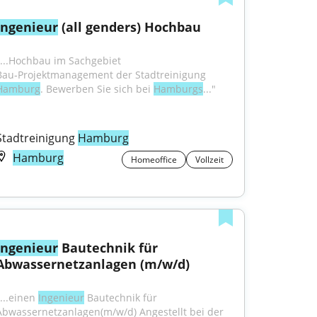
Ingenieur
 (all genders) Hochbau
"...Hochbau im Sachgebiet 
Bau‑Projektmanagement der Stadtreinigung 
Hamburg
. Bewerben Sie sich bei 
Hamburgs
..."
Stadtreinigung 
Hamburg
Hamburg
Homeoffice
Vollzeit
Ingenieur
 Bautechnik für 
Abwassernetzanlagen (m/w/d)
...einen 
Ingenieur
 Bautechnik für 
Abwassernetzanlagen(m/w/d) Angestellt bei der 