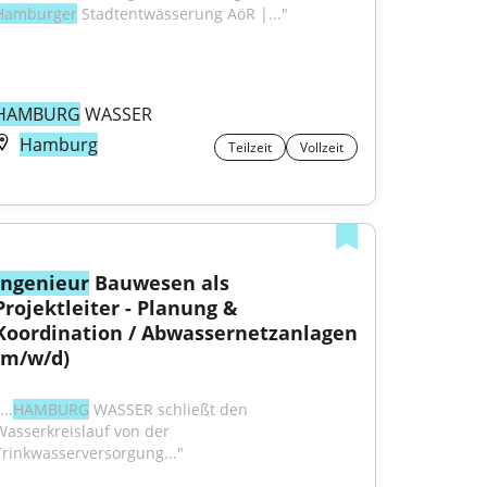
Hamburger
 Stadtentwässerung AöR |..."
HAMBURG
 WASSER
Hamburg
Teilzeit
Vollzeit
Ingenieur
 Bauwesen als 
Projektleiter - Planung & 
Koordination / Abwassernetzanlagen 
(m/w/d)
...
HAMBURG
 WASSER schließt den 
Wasserkreislauf von der 
Trinkwasserversorgung..."