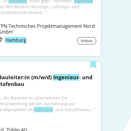
...in 
Hamburg
: staatl gepr. Techniker, 
Ingenieur
für den Bereich Heizungs-, Lüftungs- und 
Sanitärtechnik (m/w/d..."
TPN Technisches Projektmanagement Nord 
GmbH
Hamburg
Vollzeit
Bauleiter:in (m/w/d) 
Ingenieur
- und 
Hafenbau
"...Als Bauleiter:in übernehmen Sie 
Verantwortung bei der Ausführung von 
Großprojekten im 
Ingenieur
- und Industriebau..."
Ed. Züblin AG