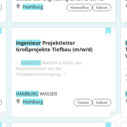
Hamburg
Homeoffice
Vollzeit
Ingenieur
 Projektleiter 
Großprojekte Tiefbau (m/w/d)
"...
HAMBURG
 WASSER schließt den 
Wasserkreislauf von der 
"
Trinkwasserversorgung..."
HAMBURG
 WASSER
Hamburg
Teilzeit
Vollzeit