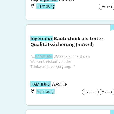
Hamburg
Vollzeit
Ingenieur
 Bautechnik als Leiter - 
Qualitätssicherung (m/w/d)
"...
HAMBURG
 WASSER schließt den 
Wasserkreislauf von der 
Trinkwasserversorgung..."
HAMBURG
 WASSER
Hamburg
Teilzeit
Vollzeit