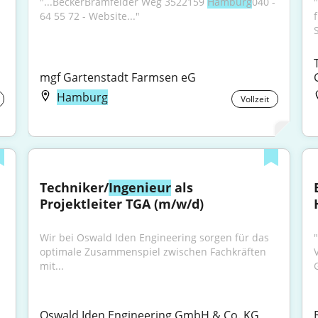
"...BeckerBramfelder Weg 3522159 
Hamburg
040 - 
"
64 55 72 - Website..."
mgf Gartenstadt Farmsen eG
Hamburg
Vollzeit
Techniker/
Ingenieur
 als 
Projektleiter TGA (m/w/d)
Wir bei Oswald Iden Engineering sorgen für das 
optimale Zusammenspiel zwischen Fachkräften 
mit...
Oswald Iden Engineering GmbH & Co. KG