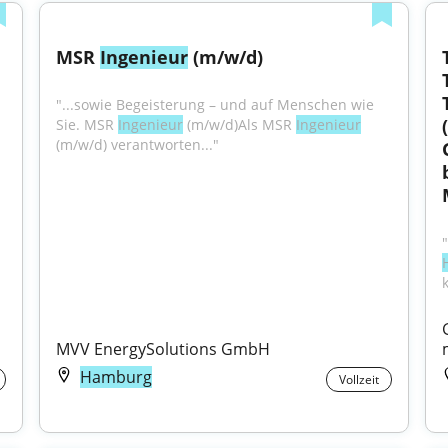
 Bauwesen / Konstruktiver 
MSR 
Ingenieur
 (m/w/d)
"...sowie Begeisterung – und auf Menschen wie 
Sie. MSR 
Ingenieur
 (m/w/d)Als MSR 
Ingenieur
(m/w/d) verantworten..."
MVV EnergySolutions GmbH
Hamburg
Vollzeit