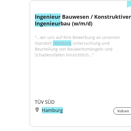
Ingenieur
Ingenieur
bau (w/m/d)
"...wir uns auf Ihre Bewerbung an unserem 
Standort 
Hamburg
 Untersuchung und 
Beurteilung von Bauwerksmängeln und 
Schadensfällen hinsichtlich..."
TÜV SÜD
Hamburg
Vollzeit