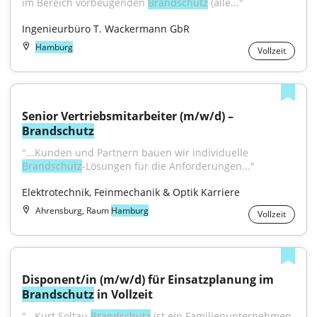
im Bereich vorbeugenden 
Brandschutz
 (alle..."
Ingenieurbüro T. Wackermann GbR
Hamburg
Vollzeit
Senior Vertriebsmitarbeiter (m/w/d) – 
Brandschutz
"...Kunden und Partnern bauen wir individuelle 
Brandschutz
-Lösungen für die Anforderungen..."
Elektrotechnik, Feinmechanik & Optik Karriere
Ahrensburg, Raum
Hamburg
Vollzeit
Disponent/in (m/w/d) für Einsatzplanung im 
Brandschutz
 in Vollzeit
"...Kurt Soltau 
Brandschutz
 ist ein Familienunternehmen 