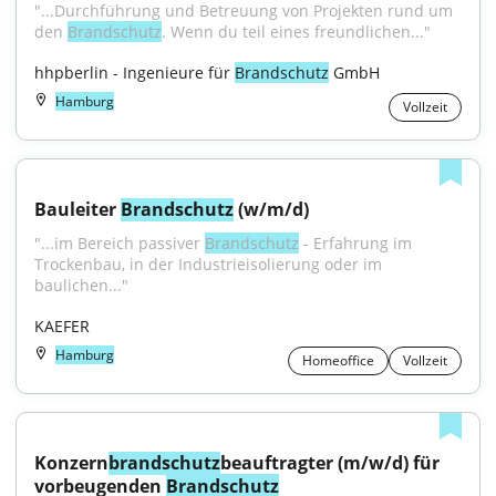
"...Durchführung und Betreuung von Projekten rund um 
den 
Brandschutz
. Wenn du teil eines freundlichen..."
hhpberlin - Ingenieure für 
Brandschutz
 GmbH
Hamburg
Vollzeit
Bauleiter 
Brandschutz
 (w/m/d)
"...im Bereich passiver 
Brandschutz
 - Erfahrung im 
Trockenbau, in der Industrieisolierung oder im 
baulichen..."
KAEFER
Hamburg
Homeoffice
Vollzeit
Konzern
brandschutz
beauftragter (m/w/d) für 
vorbeugenden 
Brandschutz