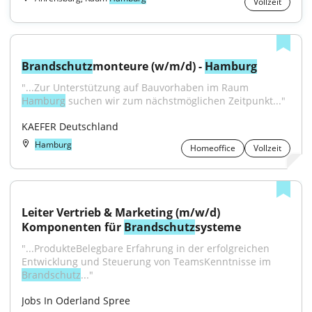
Vollzeit
Brandschutz
monteure (w/m/d) - 
Hamburg
"...Zur Unterstützung auf Bauvorhaben im Raum 
Hamburg
 suchen wir zum nächstmöglichen Zeitpunkt..."
KAEFER Deutschland
Hamburg
Homeoffice
Vollzeit
Leiter Vertrieb & Marketing (m/w/d) 
Komponenten für 
Brandschutz
systeme
"...ProdukteBelegbare Erfahrung in der erfolgreichen 
Entwicklung und Steuerung von TeamsKenntnisse im 
Brandschutz
..."
Jobs In Oderland Spree