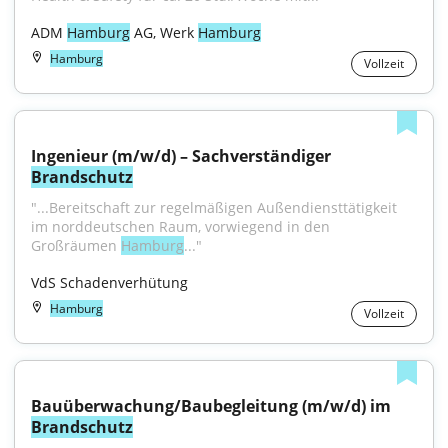
ADM 
Hamburg
 AG, Werk 
Hamburg
Hamburg
Vollzeit
Ingenieur (m/w/d) – Sachverständiger 
Brandschutz
"...Bereitschaft zur regelmäßigen Außendiensttätigkeit 
im norddeutschen Raum, vorwiegend in den 
Großräumen 
Hamburg
..."
VdS Schadenverhütung
Hamburg
Vollzeit
Bauüberwachung/Baubegleitung (m/w/d) im 
Brandschutz