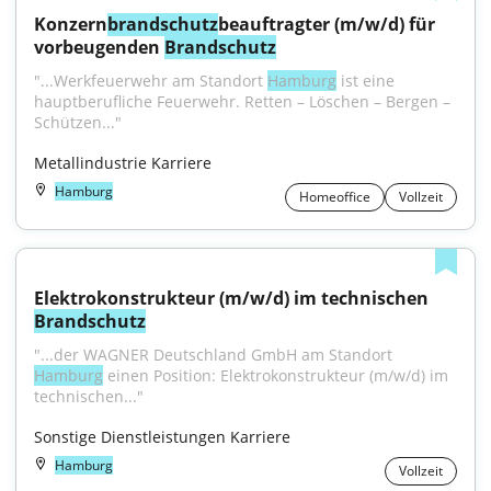
Konzern
brandschutz
beauftragter (m/w/d) für 
vorbeugenden 
Brandschutz
"...Werkfeuerwehr am Standort 
Hamburg
 ist eine 
hauptberufliche Feuerwehr. Retten – Löschen – Bergen – 
Schützen..."
Metallindustrie Karriere
Hamburg
Homeoffice
Vollzeit
Elektrokonstrukteur (m/w/d) im technischen 
Brandschutz
"...der WAGNER Deutschland GmbH am Standort 
Hamburg
 einen Position: Elektrokonstrukteur (m/w/d) im 
technischen..."
Sonstige Dienstleistungen Karriere
Hamburg
Vollzeit