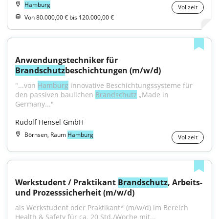
Hamburg
Vollzeit
Von 80.000,00 € bis 120.000,00 €
Anwendungstechniker für 
Brandschutz
beschichtungen (m/w/d)
"...von 
Hamburg
 innovative Beschichtungssysteme für 
den passiven baulichen 
Brandschutz
 „Made in 
Germany..."
Rudolf Hensel GmbH
Börnsen, Raum
Hamburg
Vollzeit
Werkstudent / Praktikant 
Brandschutz
, Arbeits- 
und Prozesssicherheit (m/w/d)
als Werkstudent oder Praktikant* (m/w/d) im Bereich 
Health & Safety für ca. 20 Std./Woche mit...