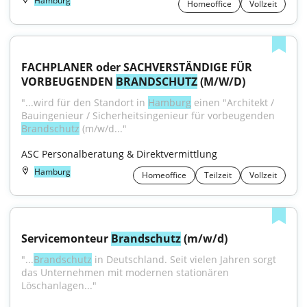
Hamburg
Homeoffice
Vollzeit
FACHPLANER oder SACHVERSTÄNDIGE FÜR 
VORBEUGENDEN 
BRANDSCHUTZ
 (M/W/D)
"...wird für den Standort in 
Hamburg
 einen "Architekt / 
Bauingenieur / Sicherheitsingenieur für vorbeugenden 
Brandschutz
 (m/w/d..."
ASC Personalberatung & Direktvermittlung
Hamburg
Homeoffice
Teilzeit
Vollzeit
Servicemonteur 
Brandschutz
 (m/w/d)
"...
Brandschutz
 in Deutschland. Seit vielen Jahren sorgt 
das Unternehmen mit modernen stationären 
Löschanlagen..."