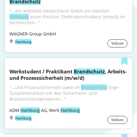
Brandschutz
"...der WAGNER Deutschland GmbH am Standort 
Hamburg
 einen Position: Elektrokonstrukteur (m/w/d) im 
technischen..."
WAGNER Group GmbH
Hamburg
Vollzeit
Werkstudent / Praktikant 
Brandschutz
, Arbeits- 
und Prozesssicherheit (m/w/d)
"...und Prozesssicherheit sowie im 
Brandschutz
 Enge 
Zusammenarbeit mit den Sicherheits- und 
Brandschutzingenieuren..."
ADM 
Hamburg
 AG, Werk 
Hamburg
Hamburg
Vollzeit