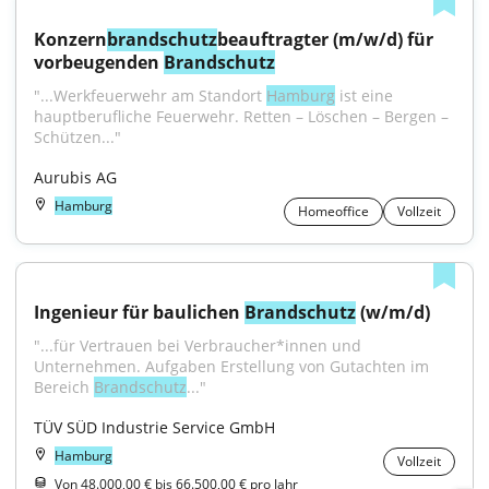
Konzern
brandschutz
beauftragter (m/w/d) für 
vorbeugenden 
Brandschutz
"...Werkfeuerwehr am Standort 
Hamburg
 ist eine 
hauptberufliche Feuerwehr. Retten – Löschen – Bergen – 
Schützen..."
Aurubis AG
Hamburg
Homeoffice
Vollzeit
Ingenieur für baulichen 
Brandschutz
 (w/m/d)
"...für Vertrauen bei Verbraucher*innen und 
Unternehmen. Aufgaben Erstellung von Gutachten im 
Bereich 
Brandschutz
..."
TÜV SÜD Industrie Service GmbH
Hamburg
Vollzeit
Von 48.000,00 € bis 66.500,00 € pro Jahr