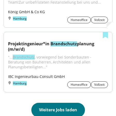
Team!Zur unbefristeten Festanstellung bei uns und...
König GmbH & Co KG
Hamburg
Homeoffice
Vollzeit
Projektingenieur*in 
Brandschutz
planung 
(m/w/d)
"...
Brandschutz
, vorwiegend bei Sonderbauten - 
Beratung von Bauherren, Architekten und allen 
Planungsbeteiligten..."
IBC Ingenieurbau-Consult GmbH
Hamburg
Homeoffice
Vollzeit
Weitere Jobs laden