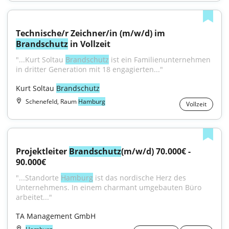
Technische/r Zeichner/in (m/w/d) im 
Brandschutz
 in Vollzeit
"...Kurt Soltau 
Brandschutz
 ist ein Familienunternehmen 
in dritter Generation mit 18 engagierten..."
Kurt Soltau 
Brandschutz
Schenefeld, Raum
Hamburg
Vollzeit
Projektleiter 
Brandschutz
(m/w/d) 70.000€ - 
90.000€
"...Standorte 
Hamburg
 ist das nordische Herz des 
Unternehmens. In einem charmant umgebauten Büro 
arbeitet..."
TA Management GmbH