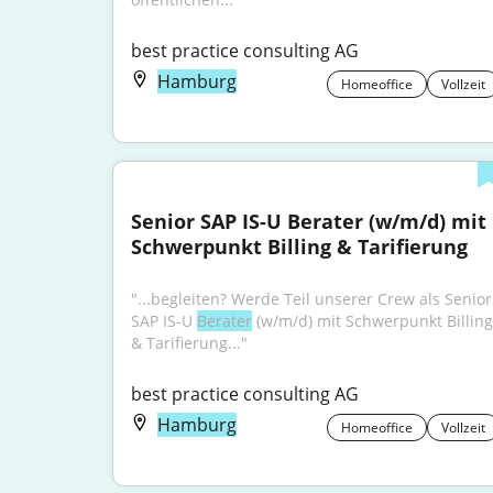
best practice consulting AG
Hamburg
Homeoffice
Vollzeit
Senior SAP IS-U Berater (w/m/d) mit 
Schwerpunkt Billing & Tarifierung
"...begleiten? Werde Teil unserer Crew als Senior 
SAP IS-U 
Berater
 (w/m/d) mit Schwerpunkt Billing 
& Tarifierung..."
best practice consulting AG
Hamburg
Homeoffice
Vollzeit