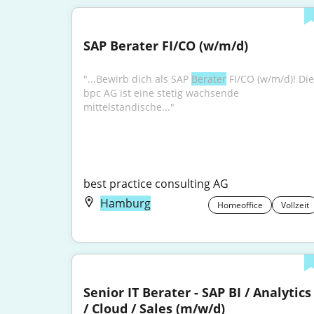
SAP Berater FI/CO (w/m/d)
"...Bewirb dich als SAP 
Berater
 FI/CO (w/m/d)! Die 
bpc AG ist eine stetig wachsende 
mittelständische..."
best practice consulting AG
Hamburg
Homeoffice
Vollzeit
Senior IT Berater - SAP BI / Analytics 
/ Cloud / Sales (m/w/d)