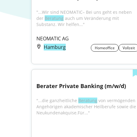
"...Wir sind NEOMATIC– Bei uns geht es neben 
der 
Beratung
 auch um Veränderung mit 
Substanz. Wir helfen..."
NEOMATIC AG
Hamburg
Homeoffice
Vollzeit
Berater Private Banking (m/w/d)
"...die ganzheitliche 
Beratung
 von vermögenden 
Angehörigen akademischer Heilberufe sowie die 
Neukundenakquise.Für..."