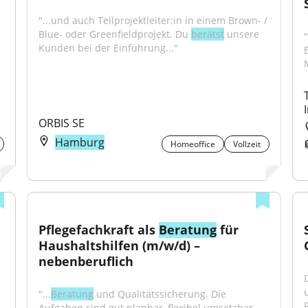
"...und auch Teilprojektleiter:in in einem Brown- / 
Blue- oder Greenfieldprojekt. Du 
berätst
 unsere 
Kunden bei der Einführung..."
ORBIS SE
Hamburg
Homeoffice
Vollzeit
Pflegefachkraft als 
Beratung
 für 
Haushaltshilfen (m/w/d) – 
nebenberuflich
"...
Beratung
 und Qualitätssicherung. Die 
Aufgaben sind gut planbar, flexibel umsetzbar 