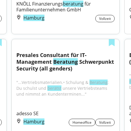
KNÖLL Finanzierungs
beratung
 für 
Familienunternehmen GmbH
Hamburg
Vollzeit
Presales Consultant für IT-
Management 
Beratung
 Schwerpunkt 
Security (all genders)
"...Vertriebsmaterialien.• Schulung & 
Beratung
: 
Du schulst und 
berätst
 unsere Vertriebsteams 
und nimmst an Kundenterminen..."
adesso SE
Hamburg
Homeoffice
Vollzeit