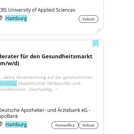
CBS University of Applied Sciences
Hamburg
Vollzeit
Berater für den Gesundheitsmarkt 
(m/w/d)
"...deine Verantwortung auf der ganzheitlichen 
Beratung
 akademischer Heilberufler und -
beruflerinnen. Gleichzeitig..."
Deutsche Apotheker- und Ärztebank eG - 
apoBank
Hamburg
Homeoffice
Vollzeit