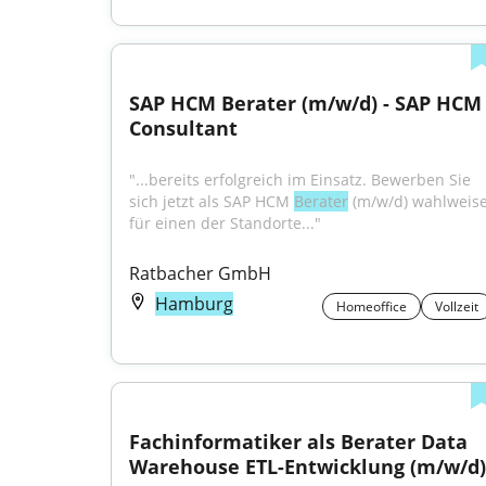
SAP HCM Berater (m/w/d) - SAP HCM 
Consultant
"...bereits erfolgreich im Einsatz. Bewerben Sie 
sich jetzt als SAP HCM 
Berater
 (m/w/d) wahlweise
für einen der Standorte..."
Ratbacher GmbH
Hamburg
Homeoffice
Vollzeit
Fachinformatiker als Berater Data 
Warehouse ETL-Entwicklung (m/w/d)