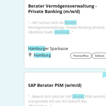
Berater Vermögensverwaltung - 
Private Banking (m/w/d)
"...Wir suchen dich als 
Berater
Vermögensverwaltung - Private Banking (m/w/d) 
Überblick Stadt: 
Hamburg
..."
Hamburg
er Sparkasse
Hamburg
Homeoffice
Vollzeit
SAP Berater PSM (w/m/d)
"...Bewirb dich jetzt als SAP 
Berater
 PSM (w/m/d) 
und gestalte mit uns die Zukunft des 
öffentlichen..."