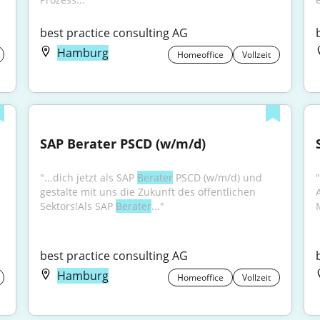
best practice consulting AG
Hamburg
Homeoffice
Vollzeit
SAP Berater PSCD (w/m/d)
"...dich jetzt als SAP 
Berater
 PSCD (w/m/d) und 
"
gestalte mit uns die Zukunft des öffentlichen 
Sektors!Als SAP 
Berater
..."
best practice consulting AG
Hamburg
Homeoffice
Vollzeit