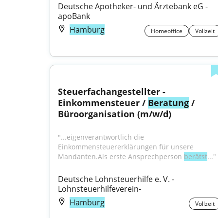
Deutsche Apotheker- und Ärztebank eG - 
apoBank
Hamburg
Homeoffice
Vollzeit
Steuerfachangestellter - 
Einkommensteuer / 
Beratung
 / 
Büroorganisation (m/w/d)
"...eigenverantwortlich die 
Einkommensteuererklärungen für unsere 
Mandanten.Als erste Ansprechperson 
berätst
..."
Deutsche Lohnsteuerhilfe e. V. - 
Lohnsteuerhilfeverein-
Hamburg
Vollzeit