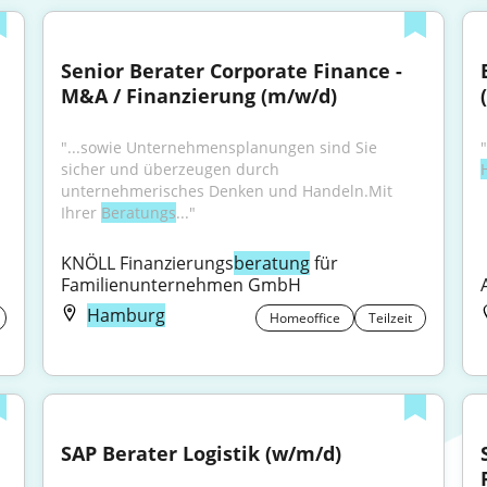
Senior Berater Corporate Finance - 
M&A / Finanzierung (m/w/d)
"...sowie Unternehmensplanungen sind Sie 
sicher und überzeugen durch 
unternehmerisches Denken und Handeln.Mit 
Ihrer 
Beratungs
..."
KNÖLL Finanzierungs
beratung
 für 
Familienunternehmen GmbH
Hamburg
Homeoffice
Teilzeit
SAP Berater Logistik (w/m/d)