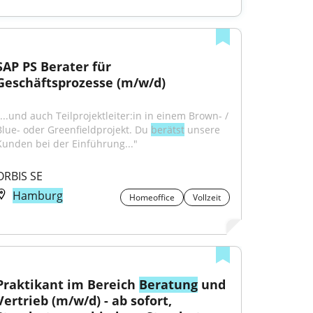
SAP PS Berater für 
Geschäftsprozesse (m/w/d)
"...und auch Teilprojektleiter:in in einem Brown- / 
Blue- oder Greenfieldprojekt. Du 
berätst
 unsere 
Kunden bei der Einführung..."
ORBIS SE
Hamburg
Homeoffice
Vollzeit
Praktikant im Bereich 
Beratung
 und 
Vertrieb (m/w/d) - ab sofort, 