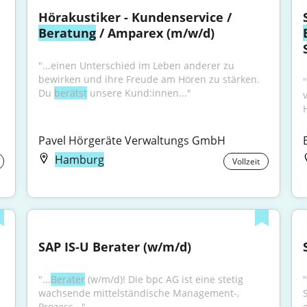
Hörakustiker - Kundenservice / 
Beratung
 / Amparex (m/w/d)
"...einen Unterschied im Leben anderer zu 
bewirken und ihre Freude am Hören zu stärken. 
Du 
berätst
 unsere Kund:innen..."
Pavel Hörgeräte Verwaltungs GmbH
Hamburg
Vollzeit
SAP IS-U Berater (w/m/d)
"...
Berater
 (w/m/d)! Die bpc AG ist eine stetig 
wachsende mittelständische Management-, 
Prozess..."