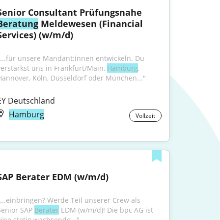
Senior Consultant Prüfungsnahe 
Beratung
 Meldewesen (Financial 
Services) (w/m/d)
"...für unsere Mandant:innen entwickeln. Du 
verstärkst uns in Frankfurt/Main, 
Hamburg
, 
Hannover, Köln, Düsseldorf oder München..."
EY Deutschland
Hamburg
Vollzeit
SAP Berater EDM (w/m/d)
"...einbringen? Werde Teil unserer Crew als 
Senior SAP 
Berater
 EDM (w/m/d)! Die bpc AG ist 
eine stetig wachsende..."