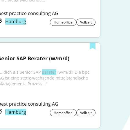
best practice consulting AG
Hamburg
Homeoffice
Vollzeit
Senior SAP Berater (w/m/d)
...dich als Senior SAP 
Berater
 (w/m/d)! Die bpc 
AG ist eine stetig wachsende mittelständische 
Management-, Prozess..."
best practice consulting AG
Hamburg
Homeoffice
Vollzeit