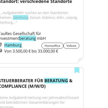
Standort: verschiedene Standorte
"...AufgabenWir suchen an den Standorten 
Bremen, 
Hamburg
, Kassel, Koblenz, Köln, Leipzig, 
Marburg..."
TauRes Gesellschaft für 
Investment
beratung
 mbH
Hamburg
Homeoffice
Vollzeit
Von 3.500,00 € bis 33.000,00 €
STEUERBERATER FÜR 
BERATUNG
 & 
COMPLIANCE (M/W/D)
Deine AufgabenErstellung von Jahresabschlüssen 
und betrieblichen Steuererklärungen für 
Personen...