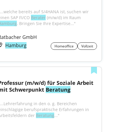
"...welche bereits auf S/4HANA ist, suchen wir 
einen SAP FI/CO 
Berater
 (m/w/d) im Raum 
Hamburg
. Bringen Sie Ihre Expertise..."
Ratbacher GmbH
Hamburg
Homeoffice
Vollzeit
Professur (m/w/d) für Soziale Arbeit 
mit Schwerpunkt 
Beratung
"...Lehrerfahrung in den o. g. Bereichen 
einschlägige berufspraktische Erfahrungen in 
Arbeitsfeldern der 
Beratung
..."