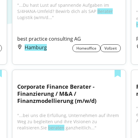
"...Du hast Lust auf spannende Aufgaben im 
S/4HANA-Umfeld? Bewirb dich als SAP 
Berater
Logistik (w/m/d..."
best practice consulting AG
Hamburg
Homeoffice
Vollzeit
Corporate Finance Berater - 
Finanzierung / M&A / 
Finanzmodellierung (m/w/d)
"...bei uns die Erfüllung, Unternehmen auf ihrem 
Weg zu begleiten und ihre Visionen zu 
realisieren.Sie 
beraten
 ganzheitlich..."