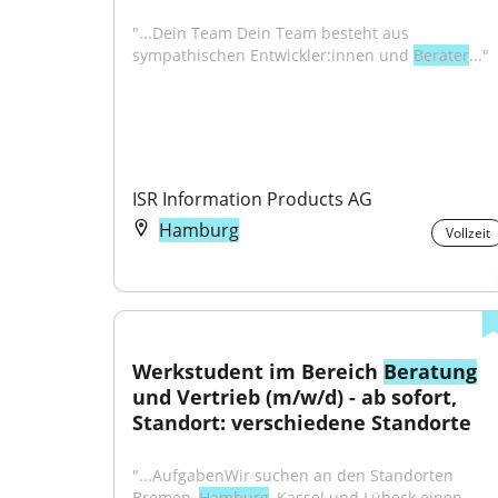
"...Dein Team Dein Team besteht aus 
sympathischen Entwickler:innen und 
Berater
..."
ISR Information Products AG
Hamburg
Vollzeit
Werkstudent im Bereich 
Beratung
und Vertrieb (m/w/d) - ab sofort, 
Standort: verschiedene Standorte
"...AufgabenWir suchen an den Standorten 
Bremen, 
Hamburg
, Kassel und Lübeck einen 