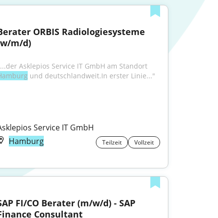
Berater ORBIS Radiologiesysteme 
(w/m/d)
"...der Asklepios Service IT GmbH am Standort 
Hamburg
 und deutschlandweit.In erster Linie..."
Asklepios Service IT GmbH
Hamburg
Teilzeit
Vollzeit
SAP FI/CO Berater (m/w/d) - SAP 
Finance Consultant