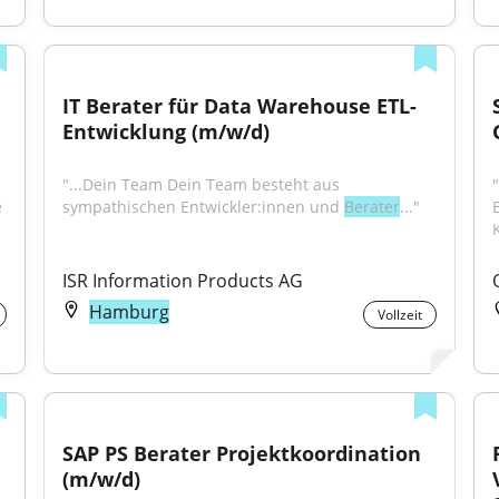
IT Berater für Data Warehouse ETL-
Entwicklung (m/w/d)
"...Dein Team Dein Team besteht aus 
 
sympathischen Entwickler:innen und 
Berater
..."
ISR Information Products AG
Hamburg
Vollzeit
SAP PS Berater Projektkoordination 
(m/w/d)