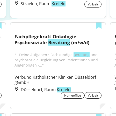
Straelen, Raum
Krefeld
Vollzeit
 
Fachpflegekraft Onkologie 
Psychosoziale 
Beratung
 (m/w/d)
"...Deine Aufgaben • Fachkundige 
Beratung
 und 
psychosoziale Begleitung von Patient:innen und 
Angehörigen •..."
Verbund Katholischer Kliniken Düsseldorf 
gGmbH
Düsseldorf, Raum
Krefeld
Homeoffice
Vollzeit