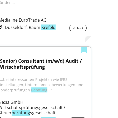
ür den...
Medialine EuroTrade AG
Düsseldorf, Raum
Krefeld
Vollzeit
(Senior) Consultant (m/w/d) Audit / 
Wirtschaftsprüfung
"...bei interessanten Projekten wie IFRS-
Umstellungen, Unternehmensbewertungen und 
Sonderprüfungen 
Beratung
..."
Nexia GmbH 
Wirtschaftsprüfungsgesellschaft / 
Steuer
beratung
sgesellschaft