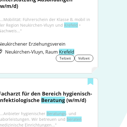
(w/m/d)
"...Mobilität: Führerschein der Klasse B, mobil in 
der Region Neukirchen-Vluyn und 
Krefeld
 • 
Nachweis..."
Neukirchener Erziehungsverein
Neukirchen-Vluyn, Raum
Krefeld
Teilzeit
Vollzeit
Facharzt für den Bereich hygienisch-
infektiologische 
Beratung
 (w/m/d)
"...Anbieter hygienischer 
Beratungs
- und 
Laborleistungen. Wir betreuen und 
beraten
medizinische Einrichtungen..."