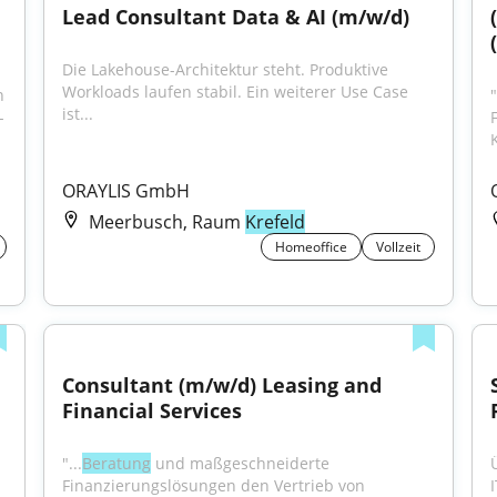
Lead Consultant Data & AI (m/w/d)
Die Lakehouse-Architektur steht. Produktive 
Workloads laufen stabil. Ein weiterer Use Case 
 
"
ist...
-
ORAYLIS GmbH
Meerbusch, Raum
Krefeld
Homeoffice
Vollzeit
Consultant (m/w/d) Leasing and 
Financial Services
 
"...
Beratung
 und maßgeschneiderte 
Finanzierungslösungen den Vertrieb von 