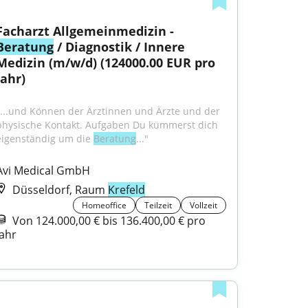
Facharzt Allgemeinmedizin - 
Beratung
 / Diagnostik / Innere 
Medizin (m/w/d) (124000.00 EUR pro 
Jahr)
"...und Können der Ärztinnen und Ärzte und der 
physische Kontakt. Aufgaben Du kümmerst dich 
eigenständig um die 
Beratung
..."
Avi Medical GmbH
Düsseldorf, Raum
Krefeld
Homeoffice
Teilzeit
Vollzeit
Von 124.000,00 € bis 136.400,00 € pro
Jahr