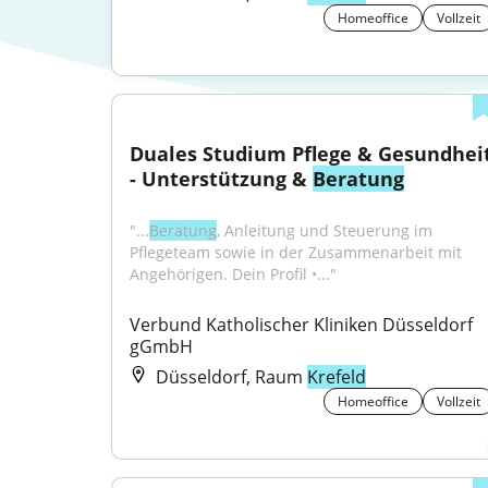
Homeoffice
Vollzeit
Duales Studium Pflege & Gesundheit
- Unterstützung & 
Beratung
"...
Beratung
, Anleitung und Steuerung im 
Pflegeteam sowie in der Zusammenarbeit mit 
Angehörigen. Dein Profil •..."
Verbund Katholischer Kliniken Düsseldorf 
gGmbH
Düsseldorf, Raum
Krefeld
Homeoffice
Vollzeit