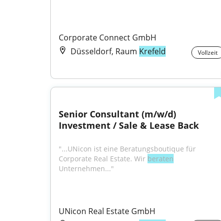
Corporate Connect GmbH
Düsseldorf, Raum
Krefeld
Vollzeit
Senior Consultant (m/w/d) 
Investment / Sale & Lease Back
"...UNicon ist eine Beratungsboutique für 
Corporate Real Estate. Wir 
beraten
Unternehmen..."
UNicon Real Estate GmbH