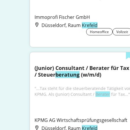
Immoprofi Fischer GmbH
Düsseldorf, Raum
Krefeld
Homeoffice
Vollzeit
(Junior) Consultant / Berater für Tax 
/ Steuer
beratung
 (w/m/d)
"...Tax steht für die steuerberatende Tätigkeit von
KPMG. Als (Junior) Consultant / 
Berater
 für Tax..."
KPMG AG Wirtschaftsprüfungsgesellschaft
Düsseldorf, Raum
Krefeld