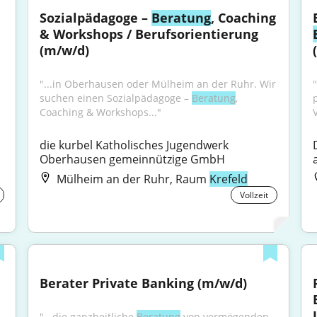
 - Vertrieb / 
Sozialpädagoge – 
Beratung
, Coaching 
& Workshops / Berufsorientierung 
(m/w/d)
"...in Oberhausen oder Mülheim an der Ruhr. Wir 
suchen einen Sozialpädagoge – 
Beratung
, 
Coaching & Workshops..."
die kurbel Katholisches Jugendwerk 
Oberhausen gemeinnützige GmbH
Mülheim an der Ruhr, Raum
Krefeld
Vollzeit
Berater Private Banking (m/w/d)
"...die ganzheitliche 
Beratung
 von vermögenden 