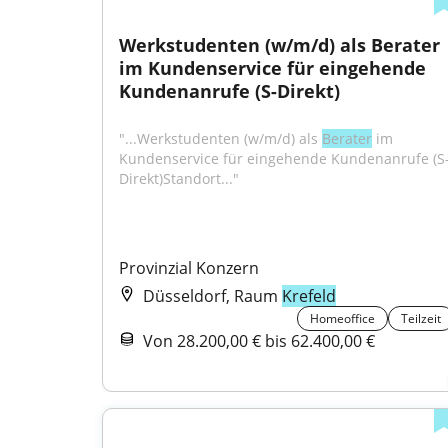
Werkstudenten (w/m/d) als Berater 
im Kundenservice für eingehende 
Kundenanrufe (S-Direkt)
"...Werkstudenten (w/m/d) als 
Berater
 im 
Kundenservice für eingehende Kundenanrufe (S
Direkt)Standort..."
Provinzial Konzern
Düsseldorf, Raum
Krefeld
Homeoffice
Teilzeit
Von 28.200,00 € bis 62.400,00 €