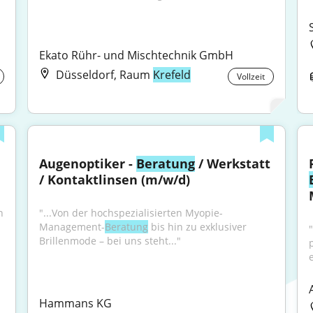
Ekato Rühr- und Mischtechnik GmbH
Düsseldorf, Raum
Krefeld
Vollzeit
Augenoptiker - 
Beratung
 / Werkstatt 
/ Kontaktlinsen (m/w/d)
 
"...Von der hochspezialisierten Myopie-
Management-
Beratung
 bis hin zu exklusiver 
Brillenmode – bei uns steht..."
Hammans KG