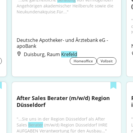
Angehörigen akademischer Heilberufe sowie die 
Neukundenakquise.Für..."
Deutsche Apotheker- und Ärztebank eG - 
apoBank
Duisburg, Raum
Krefeld
Homeoffice
Vollzeit
After Sales Berater (m/w/d) Region 
Düsseldorf
"...Sie uns in der Region Düsseldorf als After 
Sales 
Berater
 (m/w/d) Region Düsseldorf IHRE 
AUFGABEN Verantwortung für den Ausbau..."