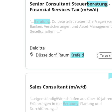
Senior Consultant Steuer
beratung
 - 
Financial Services Tax (m/w/d)
"...
Beratung
: Du beurteilst steuerliche Fragen von
Banken, Versicherungen und Asset-Management
Gesellschaften –..."
Deloitte
Düsseldorf, Raum
Krefeld
Teilzeit
Sales Consultant (m/w/d)
"...eigenständig!Wir schöpfen aus über 10 Jahren
Erfahrungen in der 
Beratung
, Planung und 
Durchführung..."