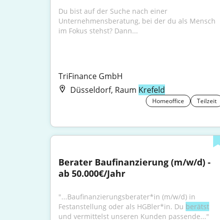
Du bist auf der Suche nach einer 
Unternehmensberatung, bei der du als Mensch 
im Fokus stehst? Dann...
TriFinance GmbH
Düsseldorf, Raum
Krefeld
Homeoffice
Teilzeit
Berater Baufinanzierung (m/w/d) - 
ab 50.000€/Jahr
"...Baufinanzierungsberater*in (m/w/d) in 
Festanstellung oder als HGBler*in. Du 
berätst
und vermittelst unseren Kunden passende..."