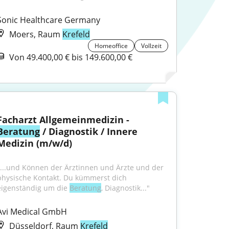
Sonic Healthcare Germany
Moers, Raum
Krefeld
Homeoffice
Vollzeit
Von 49.400,00 € bis 149.600,00 €
Facharzt Allgemeinmedizin - 
Beratung
 / Diagnostik / Innere 
Medizin (m/w/d)
"...und Können der Ärztinnen und Ärzte und der 
physische Kontakt. Du kümmerst dich 
eigenständig um die 
Beratung
, Diagnostik..."
Avi Medical GmbH
Düsseldorf, Raum
Krefeld