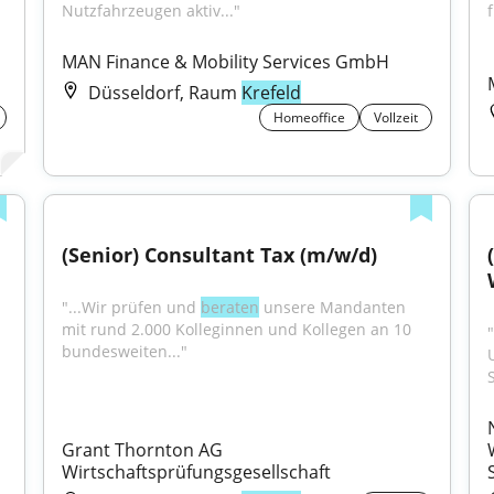
Nutzfahrzeugen aktiv..."
f
MAN Finance & Mobility Services GmbH
Düsseldorf, Raum
Krefeld
Homeoffice
Vollzeit
(Senior) Consultant Tax (m/w/d)
"...Wir prüfen und 
beraten
 unsere Mandanten 
mit rund 2.000 Kolleginnen und Kollegen an 10 
bundesweiten..."
Grant Thornton AG 
Wirtschaftsprüfungsgesellschaft