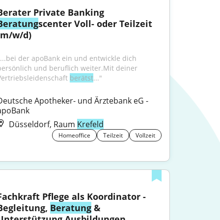
Berater Private Banking 
Beratung
scenter Voll- oder Teilzeit 
(m/w/d)
"...bei der apoBank ein und entwickle dich 
persönlich und beruflich weiter.Mit deiner 
Vertriebsleidenschaft 
berätst
..."
Deutsche Apotheker- und Ärztebank eG - 
apoBank
Düsseldorf, Raum
Krefeld
Homeoffice
Teilzeit
Vollzeit
Fachkraft Pflege als Koordinator - 
Begleitung, 
Beratung
 & 
Unterstützung Ausbildungen 