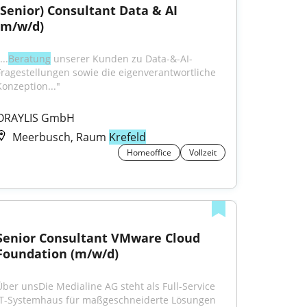
(Senior) Consultant Data & AI 
(m/w/d)
...
Beratung
 unserer Kunden zu Data-&-AI-
Fragestellungen sowie die eigenverantwortliche 
Konzeption..."
ORAYLIS GmbH
Meerbusch, Raum
Krefeld
Homeoffice
Vollzeit
Senior Consultant VMware Cloud 
Foundation (m/w/d)
Über unsDie Medialine AG steht als Full-Service 
IT-Systemhaus für maßgeschneiderte Lösungen 