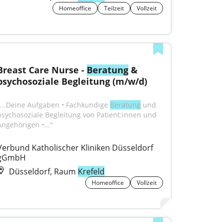
Homeoffice
Teilzeit
Vollzeit
Breast Care Nurse - 
Beratung
 & 
psychosoziale Begleitung (m/w/d)
"...Deine Aufgaben • Fachkundige 
Beratung
 und 
psychosoziale Begleitung von Patient:innen und 
Angehörigen •..."
Verbund Katholischer Kliniken Düsseldorf 
gGmbH
Düsseldorf, Raum
Krefeld
Homeoffice
Vollzeit