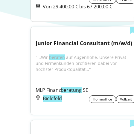
Von 29.400,00 € bis 67.200,00 €
Junior Financial Consultant (m/w/d)
"...Wir 
beraten
 auf Augenhöhe. Unsere Privat- 
und Firmenkunden profitieren dabei von 
höchster Produktqualität..."
MLP Finanz
beratung
 SE
Bielefeld
Homeoffice
Vollzeit