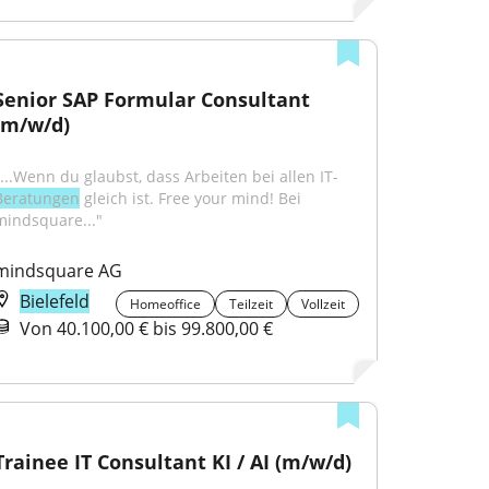
Senior SAP Formular Consultant 
(m/w/d)
"...Wenn du glaubst, dass Arbeiten bei allen IT-
Beratungen
 gleich ist. Free your mind! Bei 
mindsquare..."
mindsquare AG
Bielefeld
Homeoffice
Teilzeit
Vollzeit
Von 40.100,00 € bis 99.800,00 €
Trainee IT Consultant KI / AI (m/w/d)