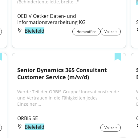
(Behindertentoilette, breite..."
OEDIV Oetker Daten- und 
Informationsverarbeitung KG
Bielefeld
Homeoffice
Vollzeit
Senior Dynamics 365 Consultant 
Customer Service (m/w/d)
"...Anstellung: Vollzeit Bereich: Vertrieb Standort: 
Werde Teil der ORBIS Gruppe! Innovationsfreude 
und Vertrauen in die Fähigkeiten jedes 
Einzelnen...
ORBIS SE
Bielefeld
Vollzeit