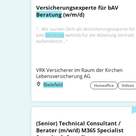
Versicherungsexperte für bAV 
Beratung
 (w/m/d)
"...Wir suchen Dich als Versicherungsexperte für 
bAV 
Beratung
 (w/m/d) für die Abteilung Vertrieb 
Außendienst..."
VRK Versicherer im Raum der Kirchen 
Lebensversicherung AG
Bielefeld
Homeoffice
Vollzeit
(Senior) Technical Consultant / 
Berater (m/w/d) M365 Specialist 