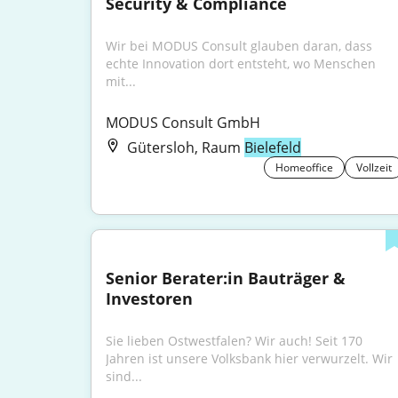
Security & Compliance
Wir bei MODUS Consult glauben daran, dass 
echte Innovation dort entsteht, wo Menschen 
mit...
MODUS Consult GmbH
Gütersloh, Raum
Bielefeld
Homeoffice
Vollzeit
Senior Berater:in Bauträger & 
Investoren
Sie lieben Ostwestfalen? Wir auch! Seit 170 
Jahren ist unsere Volksbank hier verwurzelt. Wir 
sind...