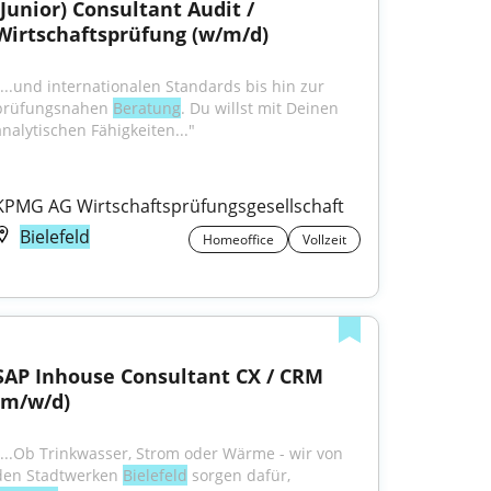
(Junior) Consultant Audit / 
Wirtschaftsprüfung (w/m/d)
"...und internationalen Standards bis hin zur 
prüfungsnahen 
Beratung
. Du willst mit Deinen 
analytischen Fähigkeiten..."
KPMG AG Wirtschaftsprüfungsgesellschaft
Bielefeld
Homeoffice
Vollzeit
SAP Inhouse Consultant CX / CRM 
(m/w/d)
"...Ob Trinkwasser, Strom oder Wärme - wir von 
den Stadtwerken 
Bielefeld
 sorgen dafür, 