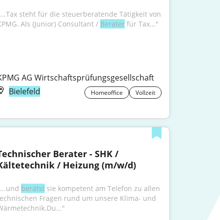
"...Tax steht für die steuerberatende Tätigkeit von 
KPMG. Als (Junior) Consultant / 
Berater
 für Tax..."
KPMG AG Wirtschaftsprüfungsgesellschaft
Bielefeld
Homeoffice
Vollzeit
Technischer Berater - SHK / 
Kältetechnik / Heizung (m/w/d)
...und 
berätst
 sie kompetent am Telefon zu allen 
technischen Fragen rund um unsere Klima- und 
Wärmetechnik.Du..."