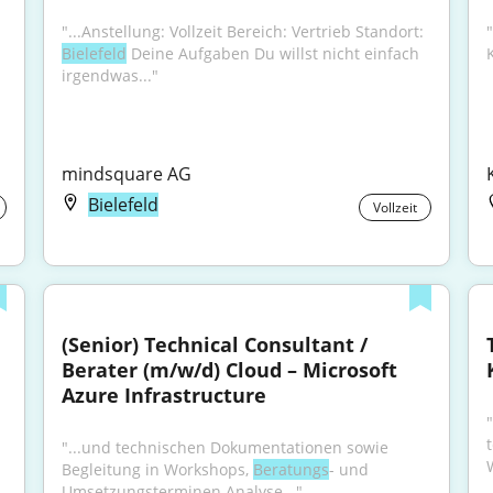
"...Anstellung: Vollzeit Bereich: Vertrieb Standort: 
Bielefeld
 Deine Aufgaben Du willst nicht einfach 
irgendwas..."
mindsquare AG
Bielefeld
Vollzeit
(Senior) Technical Consultant / 
Berater (m/w/d) Cloud – Microsoft 
Azure Infrastructure
"
"...und technischen Dokumentationen sowie 
Begleitung in Workshops, 
Beratungs
- und 
Umsetzungsterminen Analyse..."