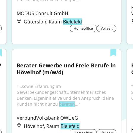
MODUS Consult GmbH
Gütersloh, Raum
Bielefeld
Homeoffice
Vollzeit
 
Berater Gewerbe und Freie Berufe in 
Hövelhof (m/w/d)
"...sowie Erfahrung im 
GewerbekundengeschäftUnternehmerisches 
Denken, Eigeninitiative und den Anspruch, deine 
Kunden nicht nur zu 
beraten
..."
VerbundVolksbank OWL eG
Hövelhof, Raum
Bielefeld
Homeoffice
Vollzeit