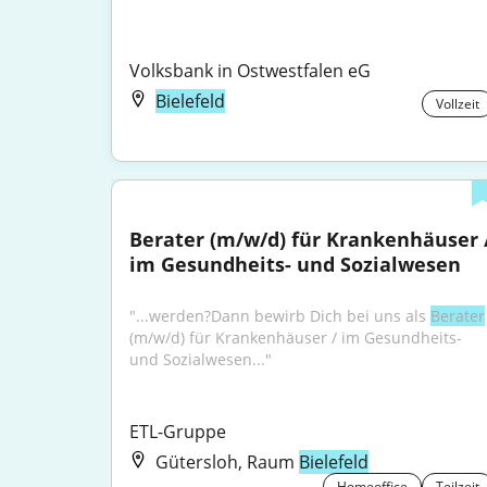
Volksbank in Ostwestfalen eG
Bielefeld
Vollzeit
Berater (m/w/d) für Krankenhäuser /
im Gesundheits- und Sozialwesen
"...werden?Dann bewirb Dich bei uns als 
Berater
(m/w/d) für Krankenhäuser / im Gesundheits- 
und Sozialwesen..."
ETL-Gruppe
Gütersloh, Raum
Bielefeld
Homeoffice
Teilzeit