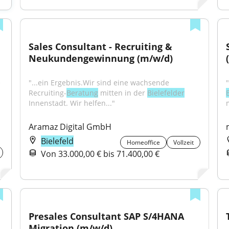
Sales Consultant - Recruiting & 
Neukundengewinnung (m/w/d)
 
"...ein Ergebnis.Wir sind eine wachsende 
Recruiting-
Beratung
 mitten in der 
Bielefelder
Innenstadt. Wir helfen..."
Aramaz Digital GmbH
Bielefeld
Homeoffice
Vollzeit
Von 33.000,00 € bis 71.400,00 €
Presales Consultant SAP S/4HANA 
Migration (m/w/d)