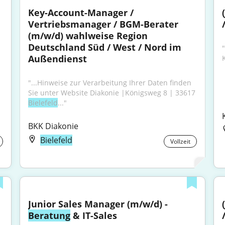
Key-Account-Manager / 
Vertriebsmanager / BGM-Berater 
(m/w/d) wahlweise Region 
Deutschland Süd / West / Nord im 
Außendienst
"...Hinweise zur Verarbeitung Ihrer Daten finden 
Sie unter Website Diakonie |Königsweg 8 | 33617 
Bielefeld
..."
BKK Diakonie
Bielefeld
Vollzeit
Junior Sales Manager (m/w/d) - 
Beratung
 & IT-Sales