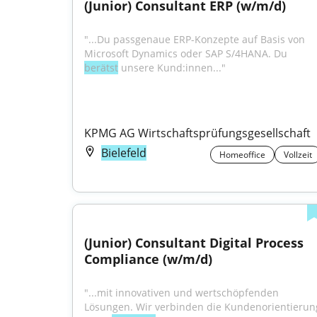
(Junior) Consultant ERP (w/m/d)
"...Du passgenaue ERP-Konzepte auf Basis von 
Microsoft Dynamics oder SAP S/4HANA. Du 
berätst
 unsere Kund:innen..."
KPMG AG Wirtschaftsprüfungsgesellschaft
Bielefeld
Homeoffice
Vollzeit
(Junior) Consultant Digital Process 
Compliance (w/m/d)
"...mit innovativen und wertschöpfenden 
Lösungen. Wir verbinden die Kundenorientierung