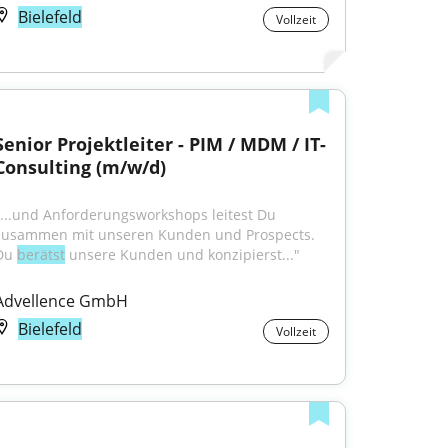
Bielefeld
Vollzeit
Senior Projektleiter - PIM / MDM / IT-
Consulting (m/w/d)
"...und Anforderungsworkshops leitest Du 
zusammen mit unseren Kunden und Prospects. 
Du 
berätst
 unsere Kunden und konzipierst..."
Advellence GmbH
Bielefeld
Vollzeit