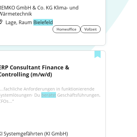
REMKO GmbH & Co. KG Klima- und 
Wärmetechnik
Lage, Raum
Bielefeld
Homeoffice
Vollzeit
ERP Consultant Finance & 
Controlling (m/w/d)
"...fachliche Anforderungen in funktionierende 
Systemlösungen· Du 
berätst
 Geschäftsführungen, 
CFOs..."
KI Systemgefährten (KI GmbH)