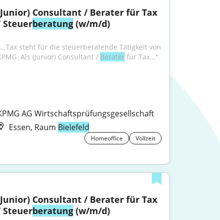
(Junior) Consultant / Berater für Tax 
/ Steuer
beratung
 (w/m/d)
"...Tax steht für die steuerberatende Tätigkeit von 
KPMG. Als (Junior) Consultant / 
Berater
 für Tax..."
KPMG AG Wirtschaftsprüfungsgesellschaft
Essen, Raum
Bielefeld
Homeoffice
Vollzeit
(Junior) Consultant / Berater für Tax 
/ Steuer
beratung
 (w/m/d)