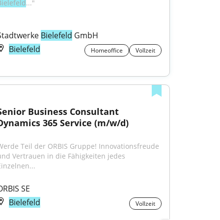
Bielefeld
..."
Stadtwerke 
Bielefeld
 GmbH
Bielefeld
Homeoffice
Vollzeit
Senior Business Consultant 
Dynamics 365 Service (m/w/d)
Werde Teil der ORBIS Gruppe! Innovationsfreude 
und Vertrauen in die Fähigkeiten jedes 
Einzelnen...
ORBIS SE
Bielefeld
Vollzeit