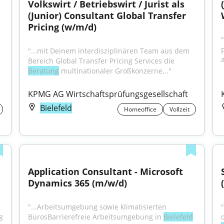
Volkswirt / Betriebswirt / Jurist als 
(Junior) Consultant Global Transfer 
Pricing (w/m/d)
"...mit Deinem interdisziplinären Team aus dem 
Bereich Global Transfer Pricing Services die 
Beratung
 multinationaler Großkonzerne..."
KPMG AG Wirtschaftsprüfungsgesellschaft
Bielefeld
Homeoffice
Vollzeit
Application Consultant - Microsoft 
Dynamics 365 (m/w/d)
"...Arbeitsumgebung sowie klimatisierten 
 
BürosBarrierefreie Arbeitsumgebung in 
Bielefeld