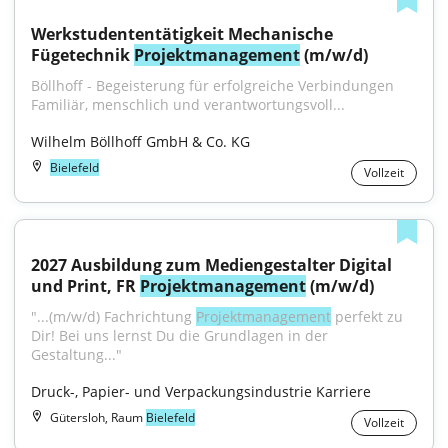
Werkstudententätigkeit Mechanische 
Fügetechnik 
Projektmanagement
 (m/w/d)
Böllhoff - Begeisterung für erfolgreiche Verbindungen 
Familiär, menschlich und verantwortungsvoll...
Wilhelm Böllhoff GmbH & Co. KG
Bielefeld
Vollzeit
2027 Ausbildung zum Mediengestalter Digital 
und Print, FR 
Projektmanagement
 (m/w/d)
"...(m/w/d) Fachrichtung 
Projektmanagement
 perfekt zu 
Dir! Bei uns lernst Du die Grundlagen in der 
Gestaltung..."
Druck-, Papier- und Verpackungsindustrie Karriere
Gütersloh, Raum
Bielefeld
Vollzeit