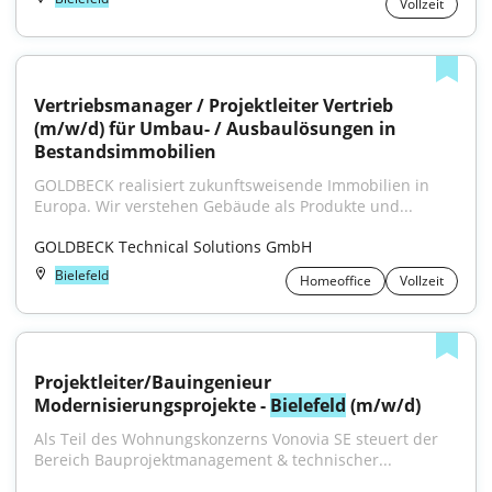
Vollzeit
Vertriebsmanager / Projektleiter Vertrieb 
(m/w/d) für Umbau- / Ausbaulösungen in 
Bestandsimmobilien
GOLDBECK realisiert zukunftsweisende Immobilien in 
Europa. Wir verstehen Gebäude als Produkte und...
GOLDBECK Technical Solutions GmbH
Bielefeld
Homeoffice
Vollzeit
Projektleiter/Bauingenieur 
Modernisierungsprojekte - 
Bielefeld
 (m/w/d)
Als Teil des Wohnungskonzerns Vonovia SE steuert der 
Bereich Bauprojektmanagement & technischer...