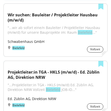
Wir suchen: Bauleiter / Projektleiter Hausbau 
(m/w/d)
"...wir ab sofort eine/n Bauleiter / Projektleiter Hausbau 
(m/w/d) für unsere Bauprojekte im: Raum 
Bielefeld
..."
Schwabenhaus GmbH
Bielefeld
Vollzeit
Projektleiter:in TGA - HKLS (m/w/d) - Ed. Züblin 
AG, Direktion NRW
"...Projektleiter:in TGA - HKLS (m/w/d) Ed. Züblin AG, 
Direktion NRW Vollzeit 
Bielefeld
 JOB-ID..."
Ed. Züblin AG, Direktion NRW
Bielefeld
Vollzeit