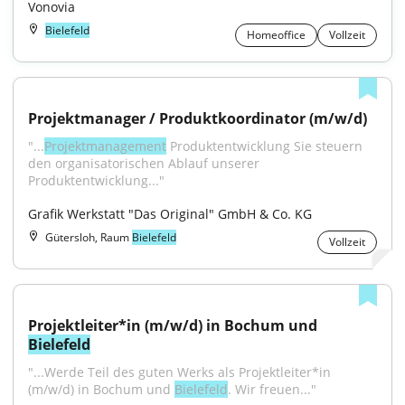
Vonovia
Bielefeld
Homeoffice
Vollzeit
Projektmanager / Produktkoordinator (m/w/d)
"...
Projektmanagement
 Produktentwicklung Sie steuern 
den organisatorischen Ablauf unserer 
Produktentwicklung..."
Grafik Werkstatt "Das Original" GmbH & Co. KG
Gütersloh, Raum
Bielefeld
Vollzeit
Projektleiter*in (m/w/d) in Bochum und 
Bielefeld
"...Werde Teil des guten Werks als Projektleiter*in 
(m/w/d) in Bochum und 
Bielefeld
. Wir freuen..."