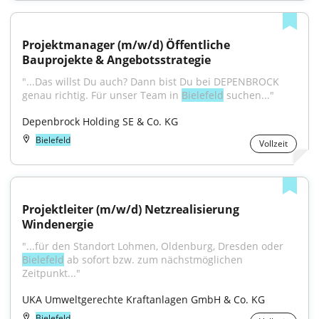
Projektmanager (m/w/d) Öffentliche 
Bauprojekte & Angebotsstrategie
"...Das willst Du auch? Dann bist Du bei DEPENBROCK 
genau richtig. Für unser Team in 
Bielefeld
 suchen..."
Depenbrock Holding SE & Co. KG
Bielefeld
Vollzeit
Projektleiter (m/w/d) Netzrealisierung 
Windenergie
"...für den Standort Lohmen, Oldenburg, Dresden oder 
Bielefeld
 ab sofort bzw. zum nächstmöglichen 
Zeitpunkt..."
UKA Umweltgerechte Kraftanlagen GmbH & Co. KG
Bielefeld