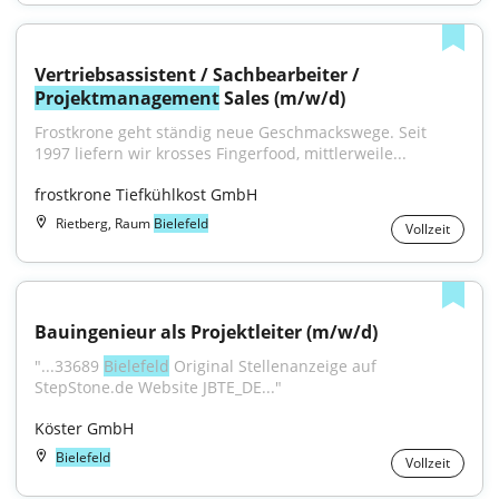
Vertriebsassistent / Sachbearbeiter / 
Projektmanagement
 Sales (m/w/d)
Frostkrone geht ständig neue Geschmackswege. Seit 
1997 liefern wir krosses Fingerfood, mittlerweile...
frostkrone Tiefkühlkost GmbH
Rietberg, Raum
Bielefeld
Vollzeit
Bauingenieur als Projektleiter (m/w/d)
"...33689 
Bielefeld
 Original Stellenanzeige auf 
StepStone.de Website JBTE_DE..."
Köster GmbH
Bielefeld
Vollzeit