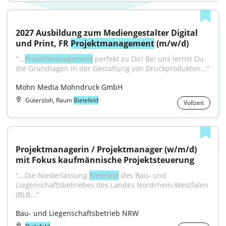
2027 Ausbildung zum Mediengestalter Digital 
und Print, FR 
Projektmanagement
 (m/w/d)
"...
Projektmanagement
 perfekt zu Dir! Bei uns lernst Du 
die Grundlagen in der Gestaltung von Druckprodukten..."
Mohn Media Mohndruck GmbH
Gütersloh, Raum
Bielefeld
Vollzeit
Projektmanagerin / Projektmanager (w/m/d) 
mit Fokus kaufmännische Projektsteuerung
"...Die Niederlassung 
Bielefeld
 des Bau- und 
Liegenschaftsbetriebes des Landes Nordrhein‑Westfalen 
(BLB..."
Bau- und Liegenschaftsbetrieb NRW