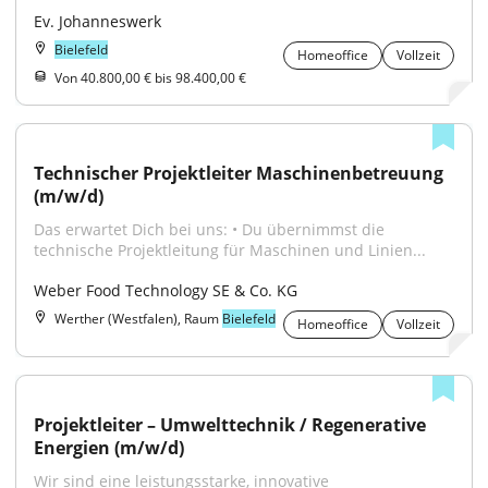
Ev. Johanneswerk
Bielefeld
Homeoffice
Vollzeit
Von 40.800,00 € bis 98.400,00 €
Technischer Projektleiter Maschinenbetreuung 
(m/w/d)
Das erwartet Dich bei uns: • Du übernimmst die 
technische Projektleitung für Maschinen und Linien...
Weber Food Technology SE & Co. KG
Werther (Westfalen), Raum
Bielefeld
Homeoffice
Vollzeit
Projektleiter – Umwelttechnik / Regenerative 
Energien (m/w/d)
Wir sind eine leistungsstarke, innovative 