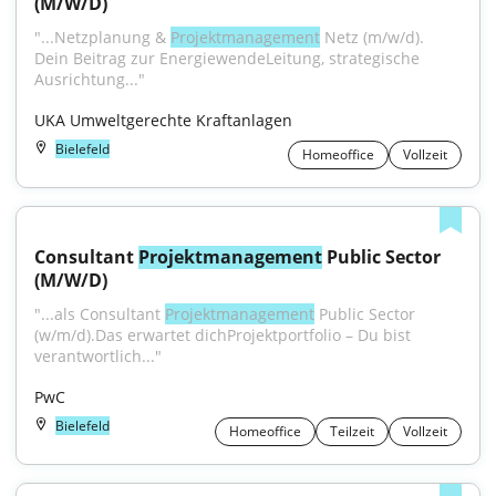
(M/W/D)
"...Netzplanung & 
Projektmanagement
 Netz (m/w/d). 
Dein Beitrag zur EnergiewendeLeitung, strategische 
Ausrichtung..."
UKA Umweltgerechte Kraftanlagen
Bielefeld
Homeoffice
Vollzeit
Consultant 
Projektmanagement
 Public Sector 
(M/W/D)
"...als Consultant 
Projektmanagement
 Public Sector 
(w/m/d).Das erwartet dichProjektportfolio – Du bist 
verantwortlich..."
PwC
Bielefeld
Homeoffice
Teilzeit
Vollzeit