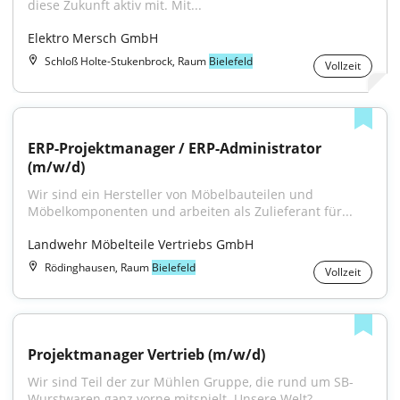
diese Zukunft aktiv mit. Mit...
Elektro Mersch GmbH
Schloß Holte-Stukenbrock, Raum
Bielefeld
Vollzeit
ERP-Projektmanager / ERP-Administrator 
(m/w/d)
Wir sind ein Hersteller von Möbelbauteilen und 
Möbelkomponenten und arbeiten als Zulieferant für...
Landwehr Möbelteile Vertriebs GmbH
Rödinghausen, Raum
Bielefeld
Vollzeit
Projektmanager Vertrieb (m/w/d)
Wir sind Teil der zur Mühlen Gruppe, die rund um SB-
Wurstwaren ganz vorne mitspielt. Unsere Welt?...