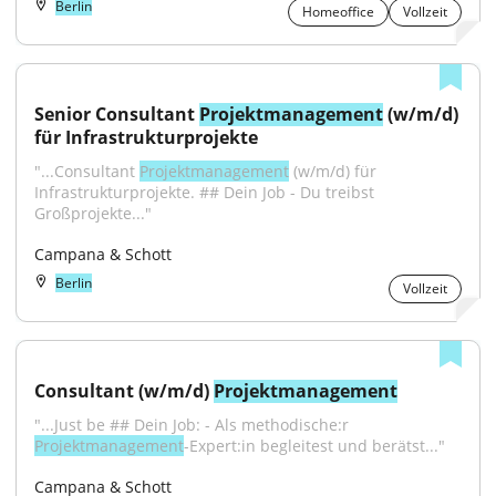
Berlin
Homeoffice
Vollzeit
Senior Consultant 
Projektmanagement
 (w/m/d) 
für Infrastrukturprojekte
"...Consultant 
Projektmanagement
 (w/m/d) für 
Infrastrukturprojekte. ## Dein Job - Du treibst 
Großprojekte..."
Campana & Schott
Berlin
Vollzeit
Consultant (w/m/d) 
Projektmanagement
"...Just be ## Dein Job: - Als methodische:r 
Projektmanagement
-Expert:in begleitest und berätst..."
Campana & Schott