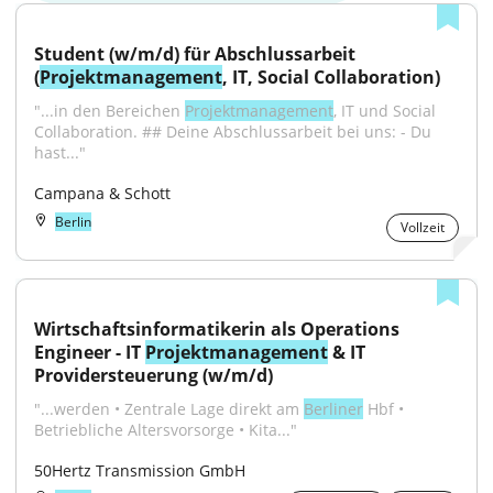
Student (w/m/d) für Abschlussarbeit 
(
Projektmanagement
, IT, Social Collaboration)
"...in den Bereichen 
Projektmanagement
, IT und Social 
Collaboration. ## Deine Abschlussarbeit bei uns: - Du 
hast..."
Campana & Schott
Berlin
Vollzeit
Wirtschaftsinformatikerin als Operations 
Engineer - IT 
Projektmanagement
 & IT 
Providersteuerung (w/m/d)
"...werden • Zentrale Lage direkt am 
Berliner
 Hbf • 
Betriebliche Altersvorsorge • Kita..."
50Hertz Transmission GmbH