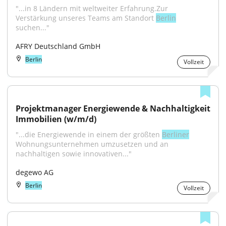
"...in 8 Ländern mit weltweiter Erfahrung.Zur 
Verstärkung unseres Teams am Standort 
Berlin
suchen..."
AFRY Deutschland GmbH
Berlin
Vollzeit
Projektmanager Energiewende & Nachhaltigkeit 
Immobilien (w/m/d)
"...die Energiewende in einem der größten 
Berliner
Wohnungsunternehmen umzusetzen und an 
nachhaltigen sowie innovativen..."
degewo AG
Berlin
Vollzeit