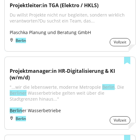
Projektleiter:in TGA (Elektro / HKLS)
Du willst Projekte nicht nur begleiten, sondern wirklich 
verantworten?Du suchst ein Team, das...
Plaschka Planung und Beratung GmbH
Berlin
Vollzeit
Projektmanager:in HR-Digitalisierung & KI 
(w/m/d)
"...wir die lebenswerte, moderne Metropole 
Berlin
. Die 
Berliner
 Wasserbetriebe gelten weit über die 
Stadtgrenzen hinaus..."
Berlin
er Wasserbetriebe
Berlin
Vollzeit