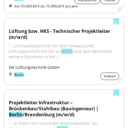
Homeoffice
Teilzeit
Von 55.000,00 € bis 75.000,00 € pro Jahr
Lüftung bzw. HKS - Technischer Projektleiter 
(m/w/d)
"...und Sanitärtechnik mit dem Schwerpunkt 
Lüftungstechnik mit Sitz in 
Berlin
 und dem Bestreben 
weitere Standorte in MV..."
DA Lüftungstechnik GmbH
Berlin
Vollzeit
Projektleiter Infrastruktur – 
Brückenbau/Stahlbau (Bauingenieur) | 
Berlin
/Brandenburg (m/w/d)
"...in Polen mit rund 8.000 Mitarbeitenden. Als 