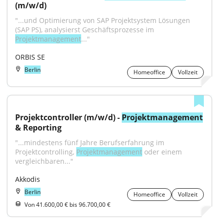
(m/w/d)
"...und Optimierung von SAP Projektsystem Lösungen 
(SAP PS), analysierst Geschäftsprozesse im 
Projektmanagement
..."
ORBIS SE
Berlin
Homeoffice
Vollzeit
Projektcontroller (m/w/d) - 
Projektmanagement
& Reporting
"...mindestens fünf Jahre Berufserfahrung im 
Projektcontrolling, 
Projektmanagement
 oder einem 
vergleichbaren..."
Akkodis
Berlin
Homeoffice
Vollzeit
Von 41.600,00 € bis 96.700,00 €