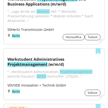
Business Applications (m/w/d)
"...Lage direkt am 
Berliner
 Hbf. * Wertvolle 
Praxiserfahrung sammeln * Mobiles Arbeiten * Nach 
Absprache..."
50Hertz Transmission GmbH
Berlin
Homeoffice
Teilzeit
Werkstudent Administratives 
Projektmanagement
 (w/m/d)
"...Werkstudent Administratives 
Projektmanagement
(w/m/d) Standort: 
Berlin
 Kennziffer: 270220..."
VDI/VDE Innovation + Technik GmbH
Berlin
Vollzeit