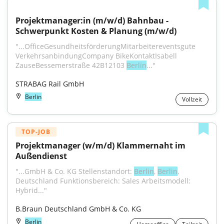
Projektmanager:in (m/w/d) Bahnbau - 
Schwerpunkt Kosten & Planung (m/w/d)
"...OfficeGesundheitsförderungMitarbeitereventsgute 
VerkehrsanbindungCompany BikeKontaktIsabell 
ZauseBessemerstraße 42B12103 
Berlin
..."
STRABAG Rail GmbH
Berlin
Vollzeit
TOP-JOB
Projektmanager (w/m/d) Klammernaht im 
Außendienst
"...GmbH & Co. KG Stellenstandort: 
Berlin
, 
Berlin
, 
Deutschland Funktionsbereich: Sales Arbeitsmodell: 
Hybrid..."
B.Braun Deutschland GmbH & Co. KG
Berlin