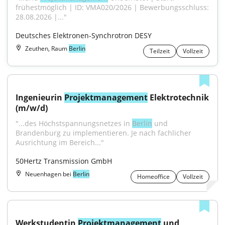
frühestmöglich | ID: VMA020/2026 | Bewerbungsschluss: 
28.08.2026 |..."
Deutsches Elektronen-Synchrotron DESY
Zeuthen, Raum
Berlin
Teilzeit
Vollzeit
Ingenieurin 
Projektmanagement
 Elektrotechnik 
(m/w/d)
"...des Höchstspannungsnetzes in 
Berlin
 und 
Brandenburg zu implementieren. Je nach fachlicher 
Ausrichtung im Bereich..."
50Hertz Transmission GmbH
Neuenhagen bei
Berlin
Homeoffice
Vollzeit
Werkstudentin 
Projektmanagement
 und 