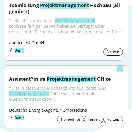
Teamleitung 
Projektmanagement
 Hochbau (all 
genders)
"...Berufserfahrung im 
Projektmanagement
schlüsselfertiger Bauvorhaben.Du verfügst über 
umfassende Berufspraxis in allen Leistungsphasen.Du..."
apoprojekt GmbH
Berlin
Vollzeit
Assistent*in im 
Projektmanagement
 Office
"...ist in diese drei Arbeitsgebiete gegliedert. Das 
Projektmanagement
-Office verantwortet als 
Querschnittsfunktion..."
Deutsche Energie-Agentur GmbH (dena)
Berlin
Homeoffice
Teilzeit
Vollzeit