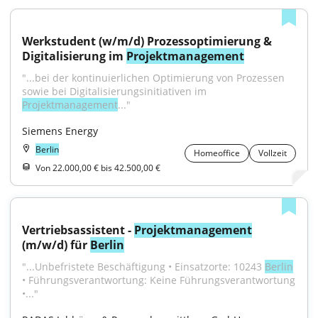
Werkstudent (w/m/d) Prozessoptimierung & 
Digitalisierung im 
Projektmanagement
"...bei der kontinuierlichen Optimierung von Prozessen 
sowie bei Digitalisierungsinitiativen im 
Projektmanagement
..."
Siemens Energy
Berlin
Homeoffice
Vollzeit
Von 22.000,00 € bis 42.500,00 €
Vertriebsassistent - 
Projektmanagement
(m/w/d) für 
Berlin
"...Unbefristete Beschäftigung • Einsatzorte: 10243 
Berlin
• Führungsverantwortung: Keine Führungsverantwortung 
•..."