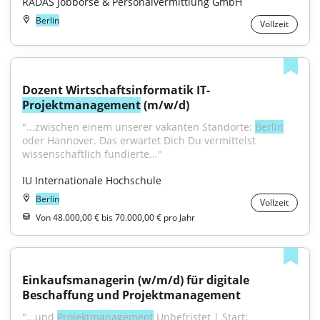
RADAS Jobbörse & Personalvermittlung GmbH
Berlin
Vollzeit
Dozent Wirtschaftsinformatik IT-
Projektmanagement
 (m/w/d)
"...zwischen einem unserer vakanten Standorte: 
Berlin
oder Hannover. Das erwartet Dich Du vermittelst 
wissenschaftlich fundierte..."
IU Internationale Hochschule
Berlin
Vollzeit
Von 48.000,00 € bis 70.000,00 € pro Jahr
Einkaufs­managerin (w/m/d) für digitale 
Beschaffung und Projekt­management
"...und 
Projekt­management
 Unbefristet | Start: 