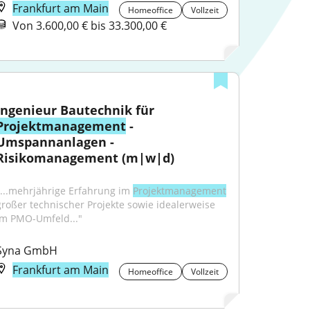
Frankfurt am Main
Homeoffice
Vollzeit
Von 3.600,00 € bis 33.300,00 €
Ingenieur Bautechnik für 
Projektmanagement
 - 
Umspannanlagen - 
Risikomanagement (m|w|d)
"...mehrjährige Erfahrung im 
Projektmanagement
großer technischer Projekte sowie idealerweise 
im PMO-Umfeld..."
Syna GmbH
Frankfurt am Main
Homeoffice
Vollzeit