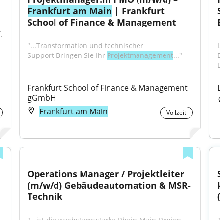
Frankfurt am Main
 | Frankfurt 
School of Finance & Management
"...an einem der folgenden Standorte: Düsseldorf, 
"...Transformation und technischer 
Support.Bringen Sie Ihr 
Projektmanagement
..."
Frankfurt School of Finance & Management 
gGmbH
Frankfurt am Main
Vollzeit
Operations Manager / Projektleiter 
(m/w/d) Gebäudeautomation & MSR-
Technik
"...ist die wachstumsstarke Rhein-Main-Region 