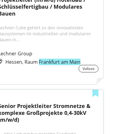
Schlüsselfertigbau / Modulares 
Bauen
Lechner Cube gehört zu den innovativsten 
Bausystemen im industriellen und modularen 
Bauen in...
Lechner Group
Hessen, Raum
Frankfurt am Main
Vollzeit
Senior Projektleiter Stromnetze & 
komplexe Großprojekte 0,4-30kV 
(m/w/d)
"...oder Leitungsbauprojekte Fundierte 