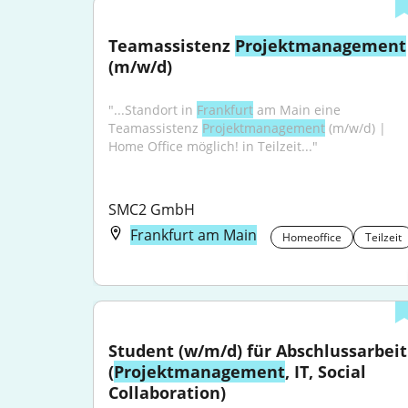
Teamassistenz 
Projektmanagement
(m/w/d)
"...Standort in 
Frankfurt
 am Main eine 
Teamassistenz 
Projektmanagement
 (m/w/d) | 
Home Office möglich! in Teilzeit..."
SMC2 GmbH
Frankfurt am Main
Homeoffice
Teilzeit
Student (w/m/d) für Abschlussarbeit 
(
Projektmanagement
, IT, Social 
Collaboration)