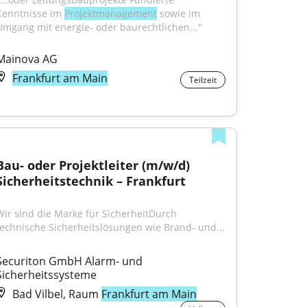
Kenntnisse im 
Projektmanagement
 sowie im 
Umgang mit energie- oder baurechtlichen..."
Mainova AG
Frankfurt am Main
Teilzeit
Bau- oder Projektleiter (m/w/d) 
Sicherheitstechnik – Frankfurt
Wir sind die Marke für SicherheitDurch 
technische Sicherheitslösungen wie Brand- und...
Securiton GmbH Alarm- und 
Sicherheitssysteme
Bad Vilbel, Raum
Frankfurt am Main