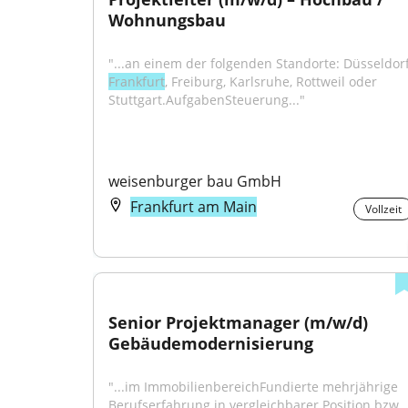
Wohnungsbau
Frankfurt
, Freiburg, Karlsruhe, Rottweil oder 
Stuttgart.AufgabenSteuerung..."
weisenburger bau GmbH
Frankfurt am Main
Vollzeit
Senior Projektmanager (m/w/d) 
Gebäudemodernisierung
"...im ImmobilienbereichFundierte mehrjährige 
Berufserfahrung in vergleichbarer Position bzw. 