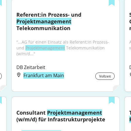
Referent:in Prozess- und 
Projektmanagement
Telekommunikation
"...AG für einen Einsatz als Referent:in Prozess- 
A
und 
Projektmanagement
 Telekommunikation 
(w/m/d..."
DB Zeitarbeit
Frankfurt am Main
Vollzeit
Consultant 
Projektmanagement
(w/m/d) für Infrastrukturprojekte