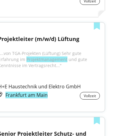
Vollzeit
Projektleiter (m/w/d) Lüftung
"...von TGA-Projekten (Lüftung) Sehr gute 
Erfahrung im 
Projektmanagement
 und gute 
Kenntnisse im Vertragsrecht..."
H+E Haustechnik und Elektro GmbH
Frankfurt am Main
Vollzeit
Senior Projektleiter Schutz- und 