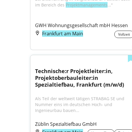
im Bereich des 
Projektmanagements
..."
GWH Wohnungsgesellschaft mbH Hessen
Frankfurt am Main
Vollzeit
Technische:r Projektleiter:in, 
Projektoberbauleiter:in 
Spezialtiefbau, Frankfurt (m/w/d)
Als Teil der weltweit tätigen STRABAG SE und 
Nummer eins im deutschen Hoch- und 
Ingenieurbau bauen...
Züblin Spezialtiefbau GmbH