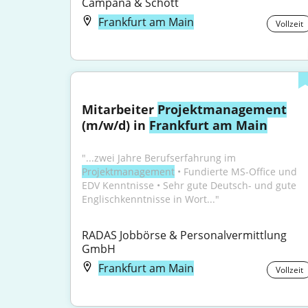
Campana & Schott
Frankfurt am Main
Vollzeit
Mitarbeiter 
Projektmanagement
(m/w/d) in 
Frankfurt am Main
"...zwei Jahre Berufserfahrung im 
Projektmanagement
 • Fundierte MS-Office und 
EDV Kenntnisse • Sehr gute Deutsch- und gute 
Englischkenntnisse in Wort..."
RADAS Jobbörse & Personalvermittlung 
GmbH
Frankfurt am Main
Vollzeit