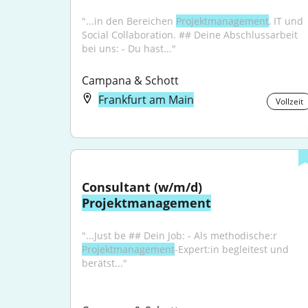
"...in den Bereichen 
Projektmanagement
, IT und 
Social Collaboration. ## Deine Abschlussarbeit 
bei uns: - Du hast..."
Campana & Schott
Frankfurt am Main
Vollzeit
Consultant (w/m/d) 
Projektmanagement
"...Just be ## Dein Job: - Als methodische:r 
Projektmanagement
-Expert:in begleitest und 
berätst..."