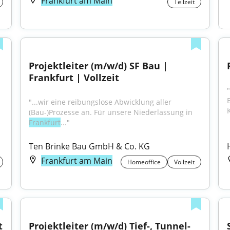
Frankfurt am Main
Teilzeit
Projektleiter (m/w/d) SF Bau | 
Frankfurt | Vollzeit
"...wir eine reibungslose Abwicklung aller 
(Bau-)Prozesse an. Für unsere Niederlassung in 
Frankfurt
..."
n
Ten Brinke Bau GmbH & Co. KG
Frankfurt am Main
Homeoffice
Vollzeit
t
Projektleiter (m/w/d) Tief-, Tunnel- 