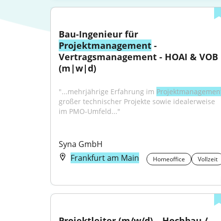
Bau-Ingenieur für 
Projektmanagement
 - 
Vertragsmanagement - HOAI & VOB 
(m|w|d)
"...mehrjährige Erfahrung im 
Projektmanagemen
großer technischer Projekte sowie idealerweise 
im PMO-Umfeld..."
Syna GmbH
Frankfurt am Main
Homeoffice
Vollzeit
Projektleiter (m/w/d) – Hochbau / 