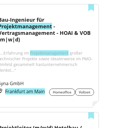
Bau-Ingenieur für 
Projektmanagement
 - 
Vertragsmanagement - HOAI & VOB 
(m|w|d)
"...Erfahrung im 
Projektmanagement
 großer 
technischer Projekte sowie idealerweise im PMO-
Umfeld gesammelt hastunternehmerisch 
enkst..."
Syna GmbH
Frankfurt am Main
Homeoffice
Vollzeit
Projektleiter (m/w/d) Hotelbau / 