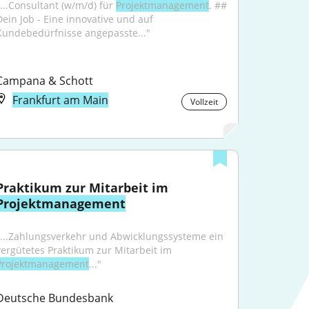
"...Consultant (w/m/d) für 
Projektmanagement
. ## 
Dein Job - Eine innovative und auf 
Kundebedürfnisse angepasste..."
Campana & Schott
Frankfurt am Main
Vollzeit
Praktikum zur Mitarbeit im 
Projektmanagement
"...Zahlungsverkehr und Abwicklungssysteme ein 
vergütetes Praktikum zur Mitarbeit im 
Projektmanagement
..."
Deutsche Bundesbank