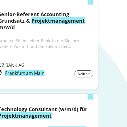
Senior-Referent Accounting 
Grundsatz & 
Projektmanagement
m/w/d
rbeiten Sie bei einer Bank, in der Sie Ihre 
weitere Zukunft und die Zukunft der...
DZ BANK AG
Frankfurt am Main
Vollzeit
Technology Consultant (w/m/d) für 
Projektmanagement