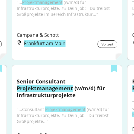
"...
Projektmanagement
 (w/m/d) für 
Infrastrukturprojekte. ## Dein Job: - Du treibst 
Großprojekte im Bereich Infrastruktur..."
Campana & Schott
Frankfurt am Main
Vollzeit
Senior Consultant 
Projektmanagement
 (w/m/d) für 
Infrastrukturprojekte
"...Consultant 
Projektmanagement
 (w/m/d) für 
Infrastrukturprojekte. ## Dein Job - Du treibst 
Großprojekte..."