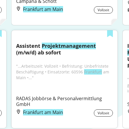
Campana & Schott
Frankfurt am Main
Vollzeit
Assistent 
Projektmanagement
(m/w/d) ab sofort
"...Arbeitszeit: Vollzeit • Befristung: Unbefristete 
Beschäftigung • Einsatzorte: 60596 
Frankfurt
 am 
Main •..."
RADAS Jobbörse & Personalvermittlung 
GmbH
Frankfurt am Main
Vollzeit