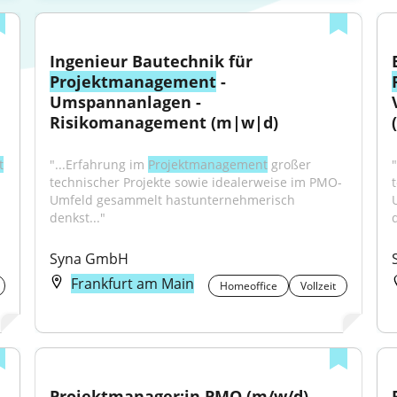
Ingenieur Bautechnik für 
Projektmanagement
 - 
Umspannanlagen - 
Risikomanagement (m|w|d)
t
"...Erfahrung im 
Projektmanagement
 großer 
technischer Projekte sowie idealerweise im PMO-
Umfeld gesammelt hastunternehmerisch 
denkst..."
d
Syna GmbH
Frankfurt am Main
Homeoffice
Vollzeit
Projektmanager:in PMO (m/w/d) – 