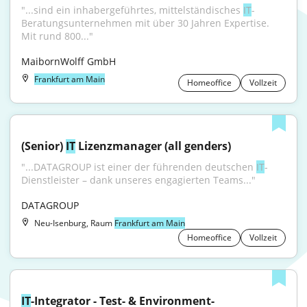
"...sind ein inhabergeführtes, mittelständisches 
IT
-
Beratungsunternehmen mit über 30 Jahren Expertise. 
Mit rund 800..."
MaibornWolff GmbH
Frankfurt am Main
Homeoffice
Vollzeit
(Senior) 
IT
 Lizenzmanager (all genders)
"...DATAGROUP ist einer der führenden deutschen 
IT
-
Dienstleister – dank unseres engagierten Teams..."
DATAGROUP
Neu-Isenburg, Raum
Frankfurt am Main
Homeoffice
Vollzeit
IT
-Integrator - Test- & Environment-