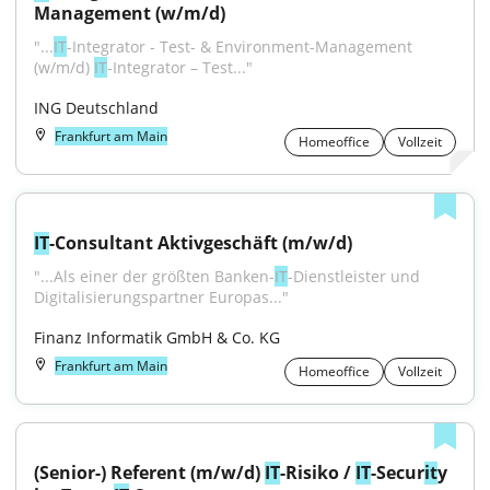
Management (w/m/d)
"...
IT
-Integrator - Test- & Environment-Management 
(w/m/d) 
IT
-Integrator – Test..."
ING Deutschland
Frankfurt am Main
Homeoffice
Vollzeit
IT
-Consultant Aktivgeschäft (m/w/d)
"...Als einer der größten Banken-
IT
-Dienstleister und 
Digitalisierungspartner Europas..."
Finanz Informatik GmbH & Co. KG
Frankfurt am Main
Homeoffice
Vollzeit
(Senior-) Referent (m/w/d) 
IT
-Risiko / 
IT
-Secur
it
y 