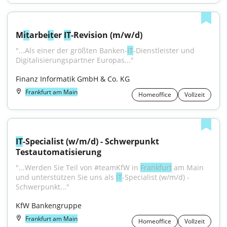
M
it
arbe
it
er 
IT
-Revision (m/w/d)
"...Als einer der größten Banken-
IT
-Dienstleister und 
Digitalisierungspartner Europas..."
Finanz Informatik GmbH & Co. KG
Frankfurt am Main
Homeoffice
Vollzeit
IT
-Specialist (w/m/d) - Schwerpunkt 
Testautomatisierung
"...Werden Sie Teil von #teamKfW in 
Frankfurt
 am Main 
und unterstützen Sie uns als 
IT
-Specialist (w/m/d) - 
Schwerpunkt..."
KfW Bankengruppe
Frankfurt am Main
Homeoffice
Vollzeit