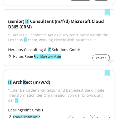
(Senior) 
IT
 Consultant (m/f/d) Microsoft Cloud 
D365 (CRM)
"...across all channels.Act as a key contributor within the 
Heraeus 
IT
 team, working closely with business..."
Heraeus Consulting & 
IT
 Solutions GmbH
Hanau, Raum
Frankfurt am Main
Vollzeit
IT
 Arch
it
ect (m/w/d)
"...der Behördenarchitektur und begleitest die digitale 
Transformation der Organisation von der Entwicklung 
der 
IT
..."
BearingPoint GmbH
Frankfurt am Main