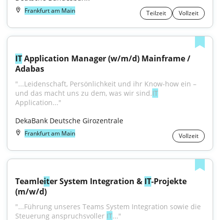
Frankfurt am Main
Teilzeit
Vollzeit
IT
 Application Manager (w/m/d) Mainframe / 
Adabas
"...Leidenschaft, Persönlichkeit und ihr Know-how ein – 
und das macht uns zu dem, was wir sind.
IT
Application..."
DekaBank Deutsche Girozentrale
Frankfurt am Main
Vollzeit
Teamle
it
er System Integration & 
IT
-Projekte 
(m/w/d)
"...Führung unseres Teams System Integration sowie die 
Steuerung anspruchsvoller 
IT
..."