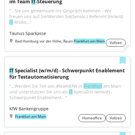
im Team 
IT
-Steuerung
"...Sie uns gemeinsam ins Gespräch kommen - Wir 
freuen uns auf Sie!Werden Sie(Senior-) Referent (m/w/d) 
IT
-Risiko..."
Taunus Sparkasse
Bad Homburg vor der Höhe, Raum
Frankfurt am Main
Vollzeit
IT
 Specialist (w/m/d) - Schwerpunkt Enablement 
für Testautomatisierung
"...Werden Sie Teil von #teamKfW in 
Frankfurt
 am Main 
und unterstützen Sie uns als 
IT
 Specialist (w/m/d) - 
Schwerpunkt Enablement..."
KfW Bankengruppe
Frankfurt am Main
Homeoffice
Vollzeit