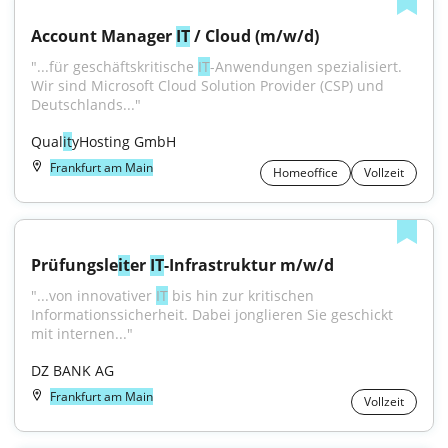
Account Manager 
IT
 / Cloud (m/w/d)
"...für geschäftskritische 
IT
-Anwendungen spezialisiert. 
Wir sind Microsoft Cloud Solution Provider (CSP) und 
Deutschlands..."
Qual
it
yHosting GmbH
Frankfurt am Main
Homeoffice
Vollzeit
Prüfungsle
it
er 
IT
-Infrastruktur m/w/d
"...von innovativer 
IT
 bis hin zur kritischen 
Informationssicherheit. Dabei jonglieren Sie geschickt 
mit internen..."
DZ BANK AG
Frankfurt am Main
Vollzeit