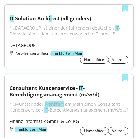
IT
 Solution Arch
it
ect (all genders)
"...DATAGROUP ist einer der führenden deutschen 
IT
-
Dienstleister – dank unseres engagierten Teams..."
DATAGROUP
Neu-Isenburg, Raum
Frankfurt am Main
Homeoffice
Vollzeit
Consultant Kundenservice - 
IT
-
Berechtigungsmanagement (m/w/d)
"...Münster oder 
Frankfurt
 am Main einen Consultant 
Kundenservice - 
IT
-Berechtigungsmanagement (m/w/d..."
Finanz Informatik GmbH & Co. KG
Frankfurt am Main
Homeoffice
Vollzeit