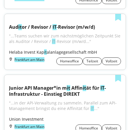
Homeoffice
Vollzeit
Aud
it
or / Revisor / 
IT
-Revisor (m/w/d)
"...Teams suchen wir zum nächstmöglichen Zeitpunkt Sie 
als Auditor / Revisor / 
IT
-Revisor (m/w/d..."
Helaba Invest Kap
it
alanlagegesellschaft mbH
Frankfurt am Main
Homeoffice
Teilzeit
Vollzeit
Junior API Manager*in m
it
 Affin
it
ät für 
IT
-
Infrastruktur - Einstieg DIREKT
"...in der API-Verwaltung zu sammeln. Parallel zum API-
Management bringst du eine Affinität für 
IT
..."
Union Investment
Frankfurt am Main
Homeoffice
Vollzeit