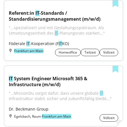
Referent:in 
IT
-Standards / 
Standardisierungsmanagement (m/w/d)
"...spezialisiert und mit Gestaltungsspielraum. Als 
Umsetzungseinheit des 
IT
-Planungsrats stärken..."
Föderale 
IT
-Kooperation (F
IT
KO)
Frankfurt am Main
Homeoffice
Teilzeit
Vollzeit
IT
 System Engineer Microsoft 365 & 
Infrastructure (m/w/d)
"...MissionDu sorgst dafür, dass unsere globale 
IT
-
Infrastruktur stabil, sicher und zukunftsfähig bleibt..."
Dr. Beckmann Group
Egelsbach, Raum
Frankfurt am Main
Vollzeit