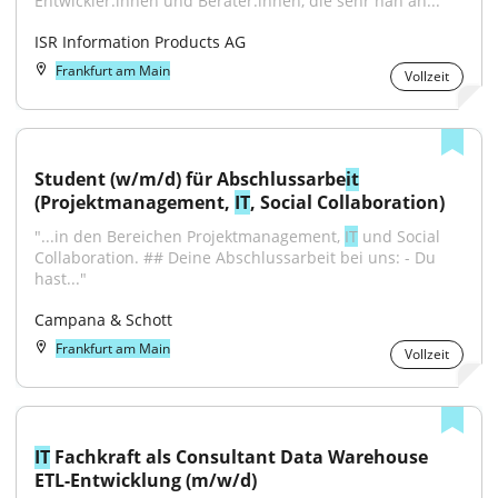
Entwickler:innen und Berater:innen, die sehr nah an...
ISR Information Products AG
Frankfurt am Main
Vollzeit
Student (w/m/d) für Abschlussarbe
it
(Projektmanagement, 
IT
, Social Collaboration)
"...in den Bereichen Projektmanagement, 
IT
 und Social 
Collaboration. ## Deine Abschlussarbeit bei uns: - Du 
hast..."
Campana & Schott
Frankfurt am Main
Vollzeit
IT
 Fachkraft als Consultant Data Warehouse 
ETL-Entwicklung (m/w/d)