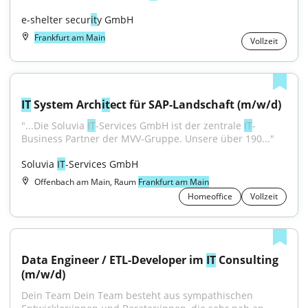
e-shelter secur
it
y GmbH
Frankfurt am Main
Vollzeit
IT
 System Arch
it
ect für SAP-Landschaft (m/w/d)
"...Die Soluvia 
IT
-Services GmbH ist der zentrale 
IT
-
Business Partner der MVV-Gruppe. Unsere über 190..."
Soluvia 
IT
-Services GmbH
Offenbach am Main, Raum
Frankfurt am Main
Homeoffice
Vollzeit
Data Engineer / ETL-Developer im 
IT
 Consulting 
(m/w/d)
Dein Team Dein Team besteht aus sympathischen 