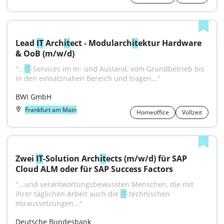
Lead 
IT
 Arch
it
ect - Modularch
it
ektur Hardware 
& OoB (m/w/d)
"...
IT
-Services im In- und Ausland, vom Grundbetrieb bis 
in den einsatznahen Bereich und tragen..."
BWI GmbH
Frankfurt am Main
Homeoffice
Vollzeit
Zwei 
IT
-Solution Arch
it
ects (m/w/d) für SAP 
Cloud ALM oder für SAP Success Factors
"...und verantwortungsbewussten Menschen, die mit 
ihrer täglichen Arbeit auch die 
IT
-technischen 
Voraussetzungen..."
Deutsche Bundesbank