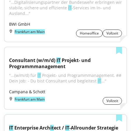
"...Digitalisierungspartner der Bundeswehr erbringen wir 
stabile, sichere und effiziente 
IT
-Services im In- und 
Ausland..."
BWI GmbH
Frankfurt am Main
Homeoffice
Vollzeit
Consultant (w/m/d) 
IT
 Projekt- und 
Programmmanagement
"...(w/m/d) für 
IT
 Projekt- und Programmmanagement. ## 
Dein Job: - Du bist Consultant und begleitest 
IT
..."
Campana & Schott
Frankfurt am Main
Vollzeit
IT
 Enterprise Arch
it
ect / 
IT
-Allrounder Strategie 