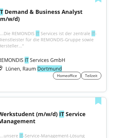
IT
 Demand & Business Analyst 
(m/w/d)
"...Die REMONDIS 
IT
 Services ist der zentrale 
IT
-
Dienstleister für die REMONDIS-Gruppe sowie 
ersteller..."
REMONDIS 
IT
 Services GmbH
Lünen, Raum
Dortmund
Homeoffice
Teilzeit
Werkstudent (m/w/d) 
IT
 Service 
Management
...unsere 
IT
‑Service‑Management‑Lösung 