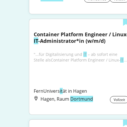
Container Platform Engineer / Linux
IT
-Administrator*in (w/m/d)
"...für Digitalisierung und 
IT
 – ab sofort eine 
Stelle alsContainer Platform Engineer / Linux-
IT
..
FernUnivers
it
ät in Hagen
Hagen, Raum
Dortmund
Vollzeit