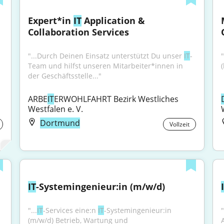
Expert*in 
IT
 Application & 
Collaboration Services
"...Durch Deinen Einsatz unterstützt Du unser 
IT
-
Team und hilfst unseren Mitarbeiter*innen in 
der Geschäftsstelle..."
ARBE
IT
ERWOHLFAHRT Bezirk Westliches 
Westfalen e. V.
Dortmund
Vollzeit
IT
-Systemingenieur:in (m/w/d)
"...
IT
-Services eine:n 
IT
-Systemingenieur:in 
"
(m/w/d) Betrieb, Wartung und 