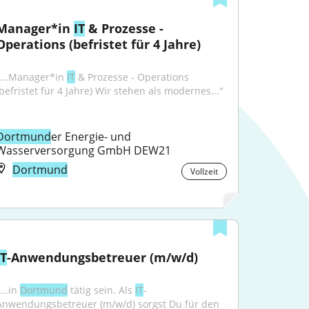
Manager*in 
IT
 & Prozesse - 
Operations (befristet für 4 Jahre)
"...Manager*in 
IT
 & Prozesse - Operations 
(befristet für 4 Jahre) Wir stehen als modernes..."
Dortmund
er Energie- und 
Wasserversorgung GmbH DEW21
Dortmund
Vollzeit
IT
-Anwendungsbetreuer (m/w/d)
...in 
Dortmund
 tätig sein. Als 
IT
-
Anwendungsbetreuer (m/w/d) sorgst Du für den 