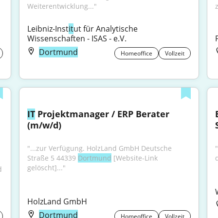
Weiterentwicklung..."
Leibniz-Inst
it
ut für Analytische 
Wissenschaften - ISAS - e.V.
Dortmund
Homeoffice
Vollzeit
IT
 Projektmanager / ERP Berater 
(m/w/d)
"...zur Verfügung. HolzLand GmbH Deutsche 
"
Straße 5 44339 
Dortmund
 [Website-Link 
gelöscht]..."
 
HolzLand GmbH
Dortmund
Homeoffice
Vollzeit