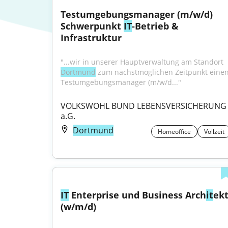
Testumgebungsmanager (m/w/d) 
Schwerpunkt 
IT
-Betrieb & 
Infrastruktur
"...wir in unserer Hauptverwaltung am Standort 
Dortmund
 zum nächstmöglichen Zeitpunkt einen
Testumgebungsmanager (m/w/d..."
VOLKSWOHL BUND LEBENSVERSICHERUNG 
a.G.
Dortmund
Homeoffice
Vollzeit
IT
 Enterprise und Business Arch
it
ekt
(w/m/d)