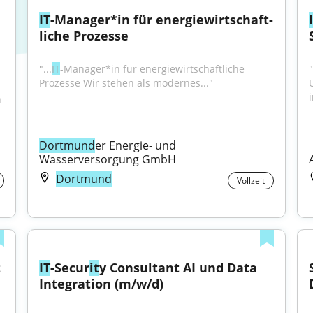
IT
-Manager*in für energiewirt­schaft­
liche Prozesse
"...
IT
-Manager*in für energiewirtschaftliche 
Prozesse Wir stehen als modernes..."
i
 
Dortmund
er Energie- und 
Wasserversorgung GmbH
Dortmund
Vollzeit
 
IT
-Secur
it
y Consultant AI und Data 
Integration (m/w/d)