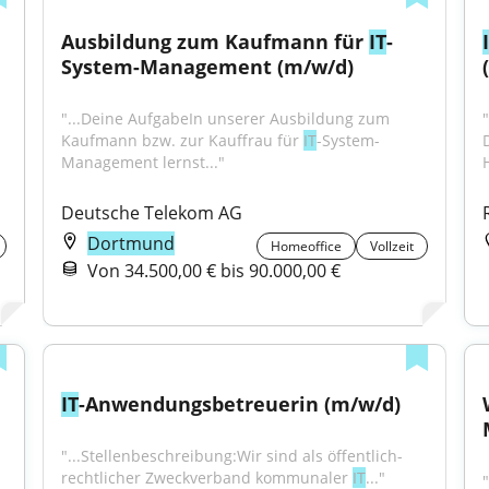
Ausbildung zum Kaufmann für 
IT
-
System-Management (m/w/d)
"...Deine AufgabeIn unserer Ausbildung zum 
Kaufmann bzw. zur Kauffrau für 
IT
-System-
Management lernst..."
H
Deutsche Telekom AG
Dortmund
Homeoffice
Vollzeit
Von 34.500,00 € bis 90.000,00 €
IT
-Anwendungsbetreuerin (m/w/d)
"...Stellenbeschreibung:Wir sind als öffentlich-
rechtlicher Zweckverband kommunaler 
IT
..."
"