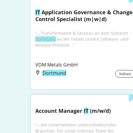
IT
 Application Governance & Change 
Control Specialist (m|w|d)
"...Transformation & Services an dem Standort 
Dortmund
 an.Wir heben unsere Software- und 
Release-Prozesse..."
VDM Metals GmbH
Dortmund
Vollzeit
Account Manager 
IT
 (m/w/d)
"...mit Unternehmen unterschiedlichster 
Branchen. Für unser internes Team der 