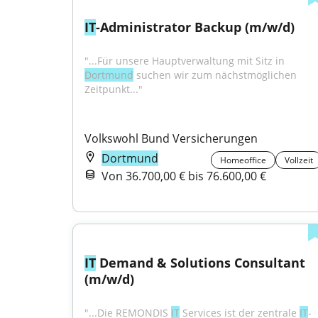
IT
-Administrator Backup (m/w/d)
"...Für unsere Hauptverwaltung mit Sitz in 
Dortmund
 suchen wir zum nächstmöglichen 
Zeitpunkt..."
Volkswohl Bund Versicherungen
Dortmund
Homeoffice
Vollzeit
Von 36.700,00 € bis 76.600,00 €
IT
 Demand & Solutions Consultant 
(m/w/d)
"...Die REMONDIS 
IT
 Services ist der zentrale 
IT
-