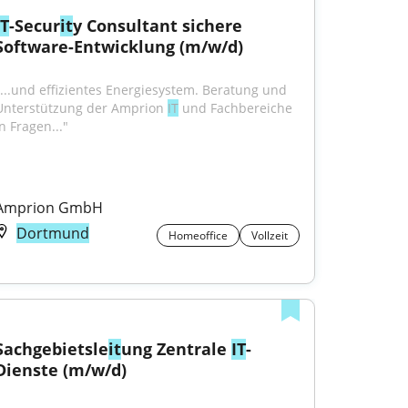
IT
-Secur
it
y Consultant sichere 
Software-Entwicklung (m/w/d)
"...und effizientes Energiesystem. Beratung und 
Unterstützung der Amprion 
IT
 und Fachbereiche 
n Fragen..."
Amprion GmbH
Dortmund
Homeoffice
Vollzeit
Sachgebietsle
it
ung Zentrale 
IT
-
Dienste (m/w/d)