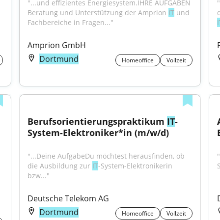
"...und effizientes Energiesystem.IHRE AUFGABEN 
Beratung und Unterstützung der Amprion 
IT
 und 
Fachbereiche in Fragen..."
I
Amprion GmbH
Dortmund
Homeoffice
Vollzeit
Berufsorientierungspraktikum 
IT
-
System-Elektroniker*in (m/w/d)
"...Deine AufgabeDu möchtest herausfinden, ob 
die Ausbildung zur 
IT
-System-Elektronikerin 
bzw..."
Deutsche Telekom AG
Dortmund
Homeoffice
Vollzeit