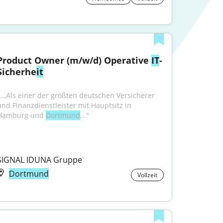
Product Owner (m/w/d) Operative 
IT
-
Sicherhe
it
"...Als einer der größten deutschen Versicherer 
und Finanzdienstleister mit Hauptsitz in 
Hamburg und 
Dortmund
..."
SIGNAL IDUNA Gruppe
Dortmund
Vollzeit