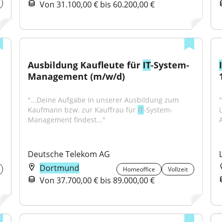
Von 31.100,00 € bis 60.200,00 €
Ausbildung Kaufleute für 
IT
-System-
Management (m/w/d)
"...Deine Aufgabe In unserer Ausbildung zum 
"
Kaufmann bzw. zur Kauffrau für 
IT
-System-
Management findest..."
Deutsche Telekom AG
Dortmund
Homeoffice
Vollzeit
Von 37.700,00 € bis 89.000,00 €