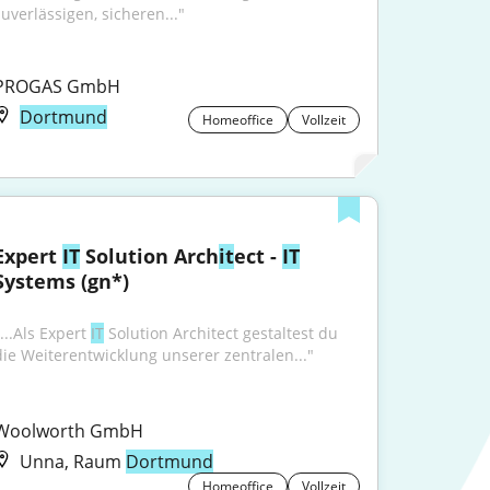
zuverlässigen, sicheren..."
PROGAS GmbH
Dortmund
Homeoffice
Vollzeit
Expert 
IT
 Solution Arch
it
ect - 
IT
Systems (gn*)
...Als Expert 
IT
 Solution Architect gestaltest du 
die Weiterentwicklung unserer zentralen..."
Woolworth GmbH
Unna, Raum
Dortmund
Homeoffice
Vollzeit