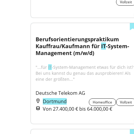
Vollzeit
Berufsorientierungspraktikum 
Kauffrau/Kaufmann für 
IT
-System-
Management (m/w/d)
"...für 
IT
-System-Management etwas für dich ist? 
Bei uns kannst du genau das ausprobieren! Als 
eine der größten..."
Deutsche Telekom AG
Dortmund
Homeoffice
Vollzeit
Von 27.400,00 € bis 64.000,00 €