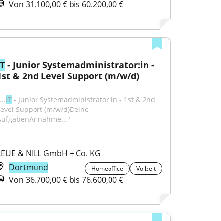
Von 31.100,00 € bis 60.200,00 €
IT
 - Junior Systemadministrator:in - 
1st & 2nd Level Support (m/w/d)
...
IT
 - Junior Systemadministrator:in - 1st & 2nd 
Level Support (m/w/d)Deine 
AufgabenAnnahme..."
LEUE & NILL GmbH + Co. KG
Dortmund
Homeoffice
Vollzeit
Von 36.700,00 € bis 76.600,00 €