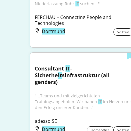
Niederlassung Ruhr 
IT
 suchen..."
FERCHAU – Connecting People and 
Technologies
Dortmund
Vollzeit
Consultant 
IT
-
Sicherhe
it
sinfrastruktur (all 
genders)
"...Teams und mit zielgerichteten 
Trainingsangeboten. Wir haben 
IT
 im Herzen und
den Erfolg unserer Kunden..."
adesso SE
Dortmund
Homeoffice
Vollzeit