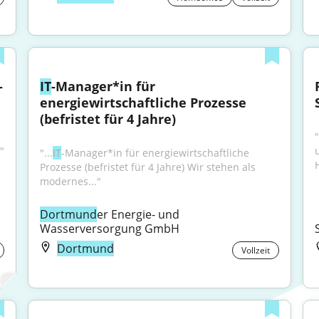
-
IT
-Manager*in für 
energiewirtschaftliche Prozesse 
(befristet für 4 Jahre)
."
"...
IT
-Manager*in für energiewirt­schaft­liche 
Prozesse (befristet für 4 Jahre) Wir stehen als 
modernes..."
Dortmund
er Energie- und 
Wasserversorgung GmbH
Dortmund
Vollzeit