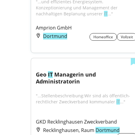
"...und effizientes Energiesystem. 
Konzeptionierung und Management der 
nachhaltigen Beplanung unserer 
IT
..."
Amprion GmbH
Dortmund
Homeoffice
Vollzeit
Geo 
IT
 Managerin und 
Administratorin
"...Stellenbeschreibung:Wir sind als öffentlich-
rechtlicher Zweckverband kommunaler 
IT
..."
GKD Recklinghausen Zweckverband
Recklinghausen, Raum
Dortmund