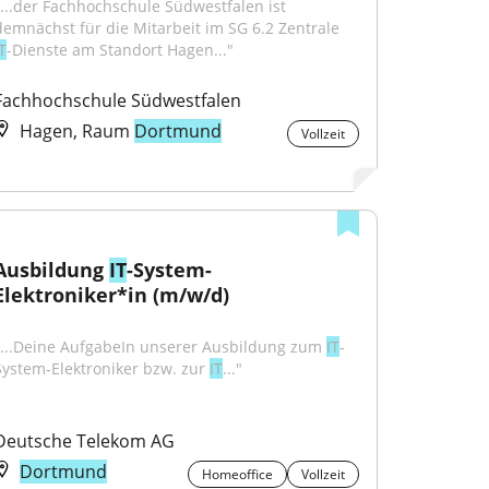
"...der Fachhochschule Südwestfalen ist 
demnächst für die Mitarbeit im SG 6.2 Zentrale 
T
-Dienste am Standort Hagen..."
Fachhochschule Südwestfalen
Hagen, Raum
Dortmund
Vollzeit
Ausbildung 
IT
-System-
Elektroniker*in (m/w/d)
"...Deine AufgabeIn unserer Ausbildung zum 
IT
-
System-Elektroniker bzw. zur 
IT
..."
Deutsche Telekom AG
Dortmund
Homeoffice
Vollzeit