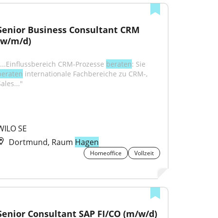
Senior Business Consultant CRM 
(w/m/d)
"...Einflussbereich CRM-Prozesse 
beraten
: Sie 
beraten
 internationale Fach­be­reiche zu CRM-, 
ales..."
WILO SE
Dortmund, Raum
Hagen
Homeoffice
Vollzeit
Senior Consultant SAP FI/CO (m/w/d) 