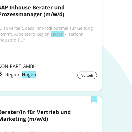
SAP Inhouse Berater und 
Prozessmanager (m/w/d)
...so verteilt, dass Ihr Profil optimal zur Geltung 
kommt. Arbeitsort: Region 
Hagen
 / Iserlohn 
ndustrie |..."
KON-PART GMBH
Region
Hagen
Vollzeit
Berater/in für Vertrieb und 
Marketing (m/w/d)