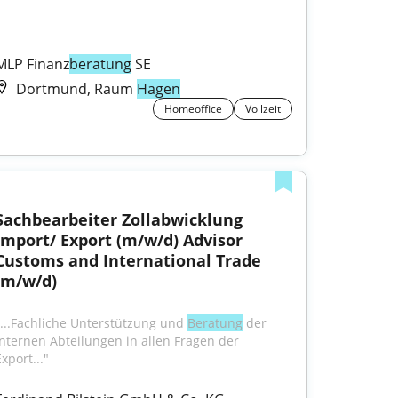
MLP Finanz
beratung
 SE
Dortmund, Raum
Hagen
Homeoffice
Vollzeit
Sachbearbeiter Zollabwicklung 
Import/ Export (m/w/d) Advisor 
Customs and International Trade 
(m/w/d)
"...Fachliche Unterstützung und 
Beratung
 der 
internen Abteilungen in allen Fragen der 
xport..."