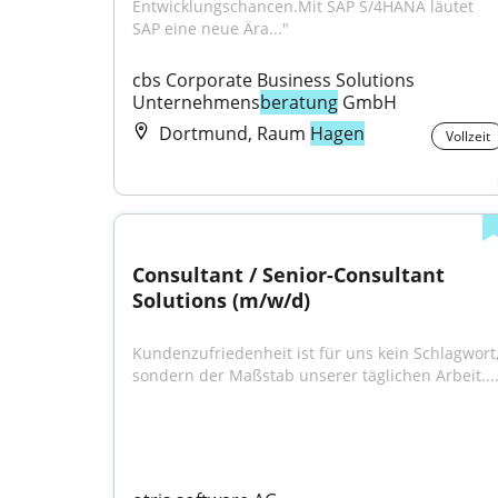
Entwicklungschancen.Mit SAP S/4HANA läutet 
SAP eine neue Ära..."
cbs Corporate Business Solutions 
Unternehmens
beratung
 GmbH
Dortmund, Raum
Hagen
Vollzeit
Consultant / Senior-Consultant 
Solutions (m/w/d)
Kundenzufriedenheit ist für uns kein Schlagwort,
sondern der Maßstab unserer täglichen Arbeit...