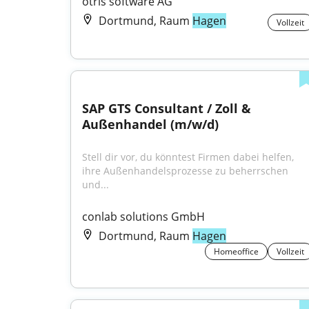
otris software AG
Dortmund, Raum
Hagen
Vollzeit
SAP GTS Consultant / Zoll & 
Außenhandel (m/w/d)
Stell dir vor, du könntest Firmen dabei helfen, 
ihre Außenhandelsprozesse zu beherrschen 
und...
conlab solutions GmbH
Dortmund, Raum
Hagen
Homeoffice
Vollzeit