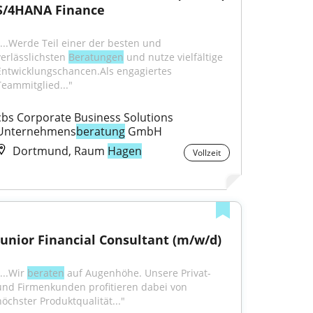
S/4HANA Finance
"...Werde Teil einer der besten und 
verlässlichsten 
Beratungen
 und nutze vielfältige 
Entwicklungschancen.Als engagiertes 
Teammitglied..."
cbs Corporate Business Solutions 
Unternehmens
beratung
 GmbH
Dortmund, Raum
Hagen
Vollzeit
Junior Financial Consultant (m/w/d)
...Wir 
beraten
 auf Augenhöhe. Unsere Privat- 
und Firmenkunden profitieren dabei von 
höchster Produktqualität..."