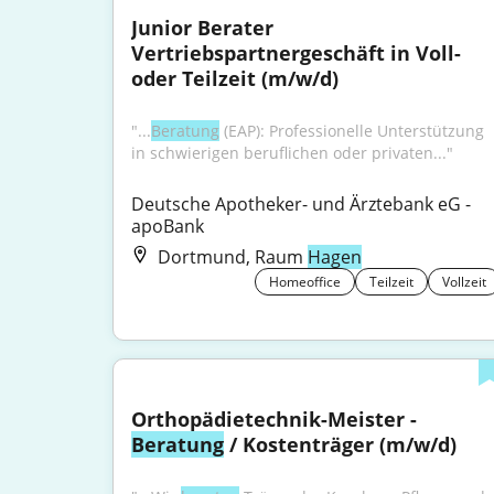
Junior Berater 
Vertriebspartnergeschäft in Voll- 
oder Teilzeit (m/w/d)
"...
Beratung
 (EAP): Professionelle Unterstützung 
in schwierigen beruflichen oder privaten..."
Deutsche Apotheker- und Ärztebank eG - 
apoBank
Dortmund, Raum
Hagen
Homeoffice
Teilzeit
Vollzeit
Orthopädietechnik-Meister - 
Beratung
 / Kostenträger (m/w/d)