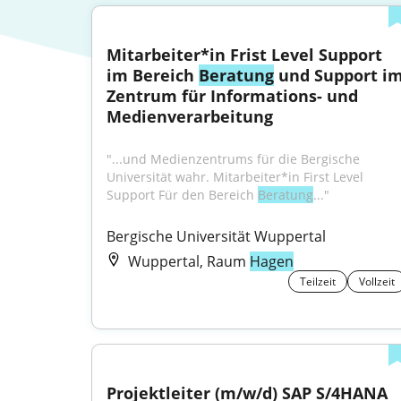
Mitarbeiter*in Frist Level Support 
im Bereich 
Beratung
 und Support im
Zentrum für Informations- und 
Medienverarbeitung
"...und Medienzentrums für die Bergische 
Universität wahr. Mitarbeiter*in First Level 
Support Für den Bereich 
Beratung
..."
Bergische Universität Wuppertal
Wuppertal, Raum
Hagen
Teilzeit
Vollzeit
Projektleiter (m/w/d) SAP S/4HANA 