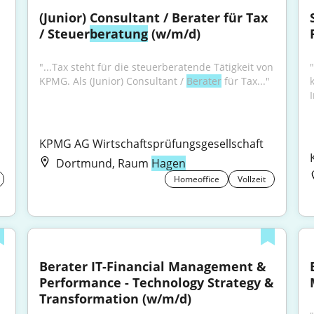
(Junior) Consultant / Berater für Tax 
/ Steuer
beratung
 (w/m/d)
"...Tax steht für die steuerberatende Tätigkeit von 
"
KPMG. Als (Junior) Consultant / 
Berater
 für Tax..."
I
KPMG AG Wirtschaftsprüfungsgesellschaft
Dortmund, Raum
Hagen
Homeoffice
Vollzeit
Berater IT-Financial Management & 
Performance - Technology Strategy & 
Transformation (w/m/d)