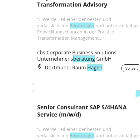
Transformation Advisory
"...Werde Teil einer der besten und 
verlässlichsten 
Beratungen
 und nutze vielfältige 
Entwicklungschancen.In der Practice 
Transformation Management..."
cbs Corporate Business Solutions 
Unternehmens
beratung
 GmbH
Dortmund, Raum
Hagen
Vollzeit
Senior Consultant SAP S/4HANA 
Service (m/w/d)
"...Werde Teil einer der besten und 
verlässlichsten 
Beratungen
 und nutze vielfältige 