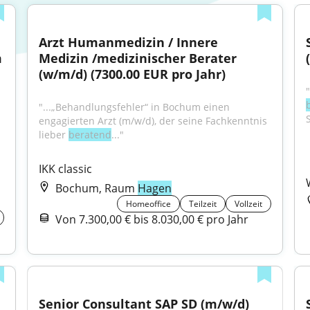
Arzt Humanmedizin / Innere 
 
Medizin /medizinischer Berater 
(w/m/d) (7300.00 EUR pro Jahr)
"...„Behandlungsfehler“ in Bochum einen 
S
engagierten Arzt (m/w/d), der seine Fachkenntnis 
lieber 
beratend
..."
IKK classic
Bochum, Raum
Hagen
Homeoffice
Teilzeit
Vollzeit
Von 7.300,00 € bis 8.030,00 € pro Jahr
Senior Consultant SAP SD (m/w/d) 