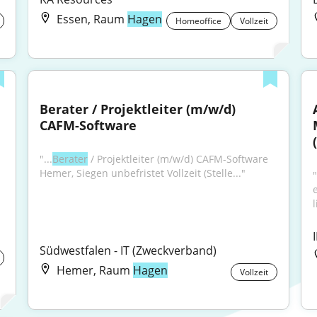
Essen, Raum
Hagen
Homeoffice
Vollzeit
Berater / Projektleiter (m/w/d) 
CAFM-Software
"...
Berater
 / Projektleiter (m/w/d) CAFM-Software ​
Hemer, Siegen ​unbefristet ​Vollzeit (Stelle..."
l
Südwestfalen - IT (Zweckverband)
Hemer, Raum
Hagen
Vollzeit