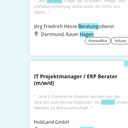
"...Wir 
beraten
 Träger der Kranken-, Pflege- und 
Unfallversicherung umfassend. Du hilfst uns 
dabei..."
Jörg Friedrich Hesse 
Beratung
sdienst
Dortmund, Raum
Hagen
Homeoffice
Vollzeit
IT Projektmanager / ERP Berater 
(m/w/d)
"...und E-Commerce-Projekte werden von der 
Idee bis zum Go-live begleitet • Du 
berätst
 unsere
Händler zu Warenwirtschaft..."
HolzLand GmbH