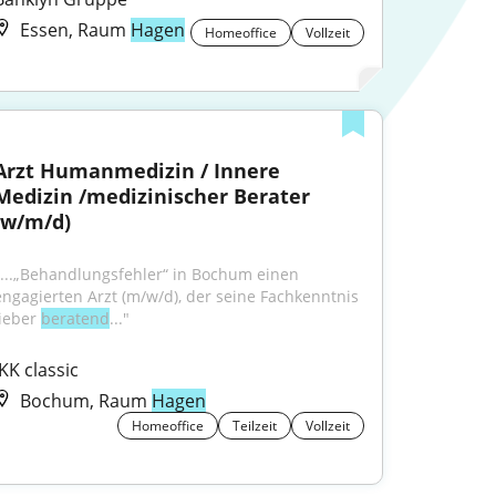
Essen, Raum
Hagen
Homeoffice
Vollzeit
Arzt Humanmedizin / Innere 
Medizin /medizinischer Berater 
(w/m/d)
"...„Behandlungsfehler“ in Bochum einen 
engagierten Arzt (m/w/d), der seine Fachkenntnis 
ieber 
beratend
..."
IKK classic
Bochum, Raum
Hagen
Homeoffice
Teilzeit
Vollzeit