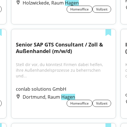
Holzwickede, Raum
Hagen
Homeoffice
Vollzeit
Senior SAP GTS Consultant / Zoll & 
Außenhandel (m/w/d)
Stell dir vor, du könntest Firmen dabei helfen, 
ihre Außenhandelsprozesse zu beherrschen 
und...
d
conlab solutions GmbH
Dortmund, Raum
Hagen
Homeoffice
Vollzeit