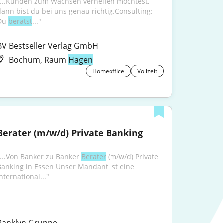
"...Kunden zum Wachsen verhelfen möchtest, 
dann bist du bei uns genau richtig.Consulting: 
Du 
berätst
..."
BV Bestseller Verlag GmbH
Bochum, Raum
Hagen
Homeoffice
Vollzeit
Berater (m/w/d) Private Banking
"...Von Banker zu Banker 
Berater
 (m/w/d) Private 
Banking in Essen Unser Mandant ist eine 
nternational..."
Banklyn Gruppe