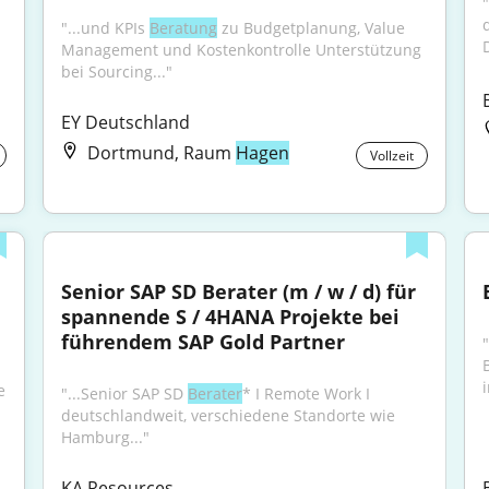
"...und KPIs 
Beratung
 zu Budgetplanung, Value 
Management und Kostenkontrolle Unterstützung 
bei Sourcing..."
EY Deutschland
Dortmund, Raum
Hagen
Vollzeit
Senior SAP SD Berater (m / w / d) für 
spannende S / 4HANA Projekte bei 
führendem SAP Gold Partner
i
 
"...Senior SAP SD 
Berater
* I Remote Work I 
deutschlandweit, verschiedene Standorte wie 
Hamburg..."
KA Resources