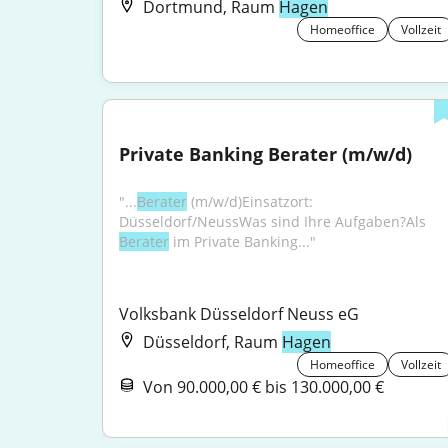
Dortmund, Raum
Hagen
Homeoffice
Vollzeit
Private Banking Berater (m/w/d)
"...
Berater
 (m/w/d)Einsatzort: 
Düsseldorf/NeussWas sind Ihre Aufgaben?Als 
Berater
 im Private Banking..."
Volksbank Düsseldorf Neuss eG
Düsseldorf, Raum
Hagen
Homeoffice
Vollzeit
Von 90.000,00 € bis 130.000,00 €