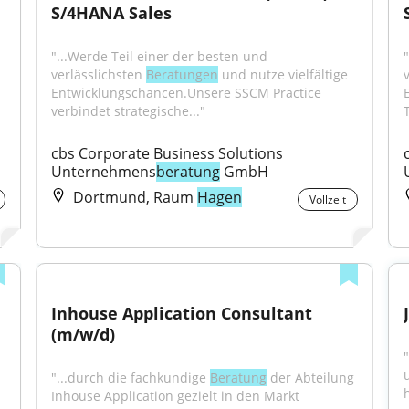
S/4HANA Sales
"...Werde Teil einer der besten und 
verlässlichsten 
Beratungen
 und nutze vielfältige 
Entwicklungschancen.Unsere SSCM Practice 
verbindet strategische..."
cbs Corporate Business Solutions 
Unternehmens
beratung
 GmbH
Dortmund, Raum
Hagen
Vollzeit
Inhouse Application Consultant 
(m/w/d)
"
"...durch die fachkundige 
Beratung
 der Abteilung 
Inhouse Application gezielt in den Markt 