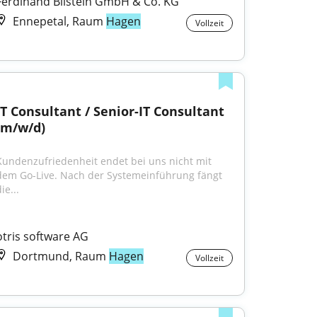
Ferdinand Bilstein GmbH & Co. KG
Ennepetal, Raum
Hagen
Vollzeit
IT Consultant / Senior-IT Consultant 
(m/w/d)
Kundenzufriedenheit endet bei uns nicht mit 
dem Go-Live. Nach der Systemeinführung fängt 
ie...
otris software AG
Dortmund, Raum
Hagen
Vollzeit