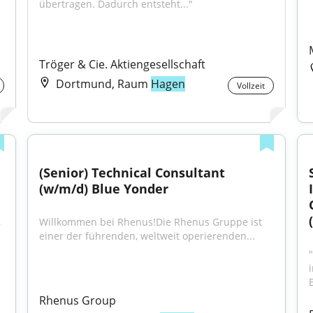
übertragen. Dadurch entsteht..."
Tröger & Cie. Aktiengesellschaft
Dortmund, Raum
Hagen
Vollzeit
(Senior) Technical Consultant 
(w/m/d) Blue Yonder
 
Willkommen bei Rhenus!Die Rhenus Gruppe ist 
.
einer der führenden, weltweit operierenden...
E
Rhenus Group