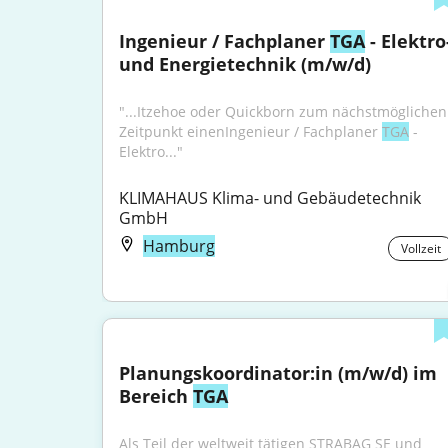
Ingenieur / Fachplaner 
TGA
 - Elektro-
und Energietechnik (m/w/d)
"...Itzehoe oder Quickborn zum nächstmöglichen 
Zeitpunkt einenIngenieur / Fachplaner 
TGA
 - 
Elektro..."
KLIMAHAUS Klima- und Gebäudetechnik 
GmbH
Hamburg
Vollzeit
Planungskoordinator:in (m/w/d) im 
Bereich 
TGA
Als Teil der weltweit tätigen STRABAG SE und 