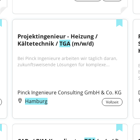
Projektingenieur - Heizung / 
Kältetechnik / 
TGA
 (m/w/d)
Bei Pinck Ingenieure arbeiten wir täglich daran, 
zukunftsweisende Lösungen für komplexe...
Pinck Ingenieure Consulting GmbH & Co. KG
Hamburg
Vollzeit