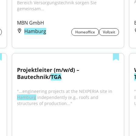
Bereich Versorgungstechnik sorgen Sie 
gemeinsam...
MBN GmbH
Hamburg
Homeoffice
Vollzeit
Projektleiter (m/w/d) – 
Bautechnik/
TGA
"...engineering projects at the NEXPERIA site in 
Hamburg
 independently (e.g., roofs and 
structures of production..."