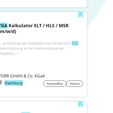
TGA
 Kalkulator ELT / HLS / MSR 
(m/w/d)
"...Erstellung von Kalkulationen im Bereich 
TGA
Unterstützung in der Vorbereitung von 
rojekten..."
PORR GmbH & Co. KGaA
Hamburg
Homeoffice
Vollzeit