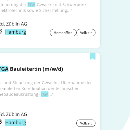
Steuerung der 
TGA
-Gewerke mit Schwerpunkt 
Elektrotechnik sowie Sicherstellung..."
Ed. Züblin AG
Hamburg
Homeoffice
Vollzeit
TGA
 Bauleiter:in (m/w/d)
"...und Steuerung der Gewerke: Übernahme der 
kompletten Koordination der technischen 
Gebäudeausrüstung (
TGA
..."
Ed. Züblin AG
Hamburg
Vollzeit