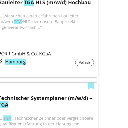
Bauleiter 
TGA
 HLS (m/w/d) Hochbau
"...Wir suchen einen erfahrenen Bauleiter 
(m/w/d) 
TGA
/HLS, der unsere Bauprojekte 
eigenverantwortlich..."
PORR GmbH & Co. KGaA
Hamburg
Vollzeit
Technischer Systemplaner (m/w/d) – 
TGA
...
TGA
), Technischer Zeichner oder vergleichbare 
QualifikationErfahrung in der Planung von 