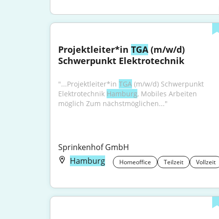
Projektleiter*in 
TGA
 (m/w/d) 
Schwerpunkt Elektrotechnik
"...Projektleiter*in 
TGA
 (m/w/d) Schwerpunkt 
Elektrotechnik 
Hamburg
, Mobiles Arbeiten 
möglich Zum nächstmöglichen..."
Sprinkenhof GmbH
Hamburg
Homeoffice
Teilzeit
Vollzeit