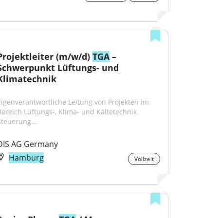
Projektleiter (m/w/d) 
TGA
 – 
Schwerpunkt Lüftungs- und 
Klimatechnik
Eigenverantwortliche Leitung von Projekten im 
Bereich Lüftungs-, Klima- und Kältetechnik 
Steuerung...
DIS AG Germany
Hamburg
Vollzeit