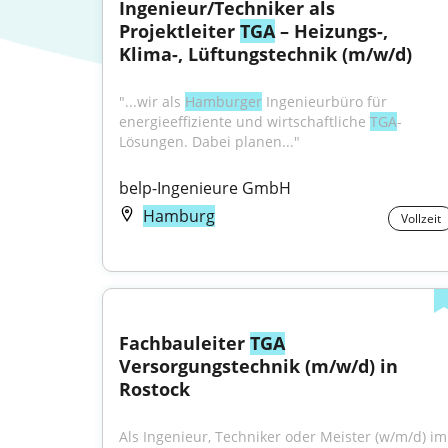
Ingenieur/Techniker als 
Projektleiter 
TGA
 – Heizungs-, 
Klima-, Lüftungstechnik (m/w/d)
"...wir als 
Hamburger
 Ingenieurbüro für 
energieeffiziente und wirtschaftliche 
TGA
-
Lösungen. Dabei planen..."
belp-Ingenieure GmbH
Hamburg
Vollzeit
Fachbauleiter 
TGA
Versorgungstechnik (m/w/d) in 
Rostock
Als Ingenieur, Techniker oder Meister (w/m/d) im 