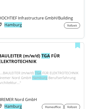
HOCHTIEF Infrastructure GmbH/Building
Hamburg
Vollzeit
BAULEITER (m/w/d) 
TGA
 FÜR 
ELEKTROTECHNIK
"...BAULEITER (m/w/d) 
TGA
 FÜR ELEKTROTECHNIK 
Bremer Nord GmbH 
Hamburg
 Berufserfahrung 
rchitektur..."
BREMER Nord GmbH
Hamburg
Homeoffice
Vollzeit