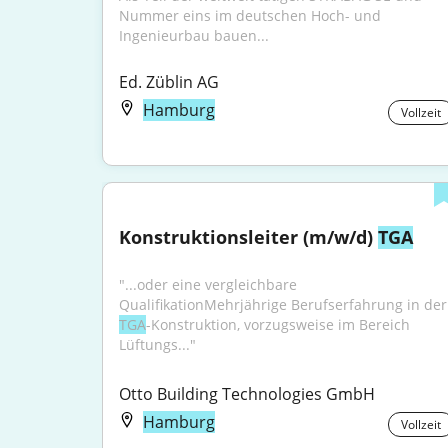
Nummer eins im deutschen Hoch- und 
Ingenieurbau bauen...
Ed. Züblin AG
Hamburg
Vollzeit
Konstruktionsleiter (m/w/d) 
TGA
"...oder eine vergleichbare 
Qualifikatio
TGA
-Konstruktion, vorzugsweise im Bereich 
Lüftungs..."
Otto Building Technologies GmbH
Hamburg
Vollzeit