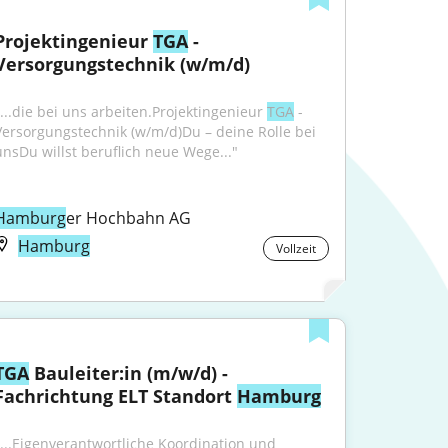
Projektingenieur 
TGA
 - 
Versorgungstechnik (w/m/d)
"...die bei uns arbeiten.Projektingenieur 
TGA
 - 
Versorgungstechnik (w/m/d)Du – deine Rolle bei 
unsDu willst beruflich neue Wege..."
Hamburg
er Hochbahn AG
Hamburg
Vollzeit
TGA
 Bauleiter:in (m/w/d) - 
Fachrichtung ELT Standort 
Hamburg
"...Eigenverantwortliche Koordination und 