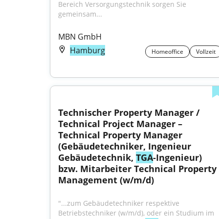
Bereich Versorgungstechnik sorgen Sie 
gemeinsam...
MBN GmbH
Hamburg
Homeoffice
Vollzeit
Technischer Property Manager / 
Technical Project Manager – 
Technical Property Manager 
(Gebäudetechniker, Ingenieur 
Gebäudetechnik, 
TGA
-Ingenieur) 
bzw. Mitarbeiter Technical Property 
Management (w/m/d)
"...zum Gebäudetechniker respektive 
Betriebstechniker (w⁠/⁠m⁠/⁠d), oder ein Studium im 