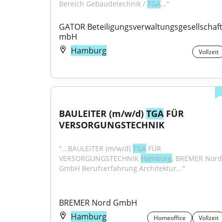
Bereich Gebäudetechnik / 
TGA
..."
GATOR Beteiligungsverwaltungsgesellschaft
mbH
Hamburg
Vollzeit
BAULEITER (m/w/d) 
TGA
 FÜR 
VERSORGUNGSTECHNIK
"...BAULEITER (m/w/d) 
TGA
 FÜR 
VERSORGUNGSTECHNIK 
Hamburg
, BREMER Nord 
GmbH Berufserfahrung Architektur..."
BREMER Nord GmbH
Hamburg
Homeoffice
Vollzeit