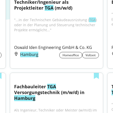
Techniker/Ingenieur als 
Projektleiter 
TGA
 (m/w/d)
"...in der Technischen Gebäudeausrüstung (
TGA
) 
oder in der Planung und Steuerung technischer 
Projekte ermöglicht..."
Oswald Iden Engineering GmbH & Co. KG
Hamburg
Homeoffice
Vollzeit
Fachbauleiter 
TGA
Versorgungstechnik (m/w/d) in 
Hamburg
"
Als Ingenieur, Techniker oder Meister (w/m/d) im 