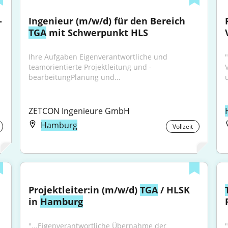
 
Ingenieur (m/w/d) für den Bereich 
TGA
 mit Schwerpunkt HLS
Ihre Aufgaben Eigenverantwortliche und 
teamorientierte Projektleitung und -
bearbeitungPlanung und...
ZETCON Ingenieure GmbH
Hamburg
Vollzeit
Projektleiter:in (m/w/d) 
TGA
 / HLSK 
in 
Hamburg
"...Eigenverantwortliche Übernahme der 