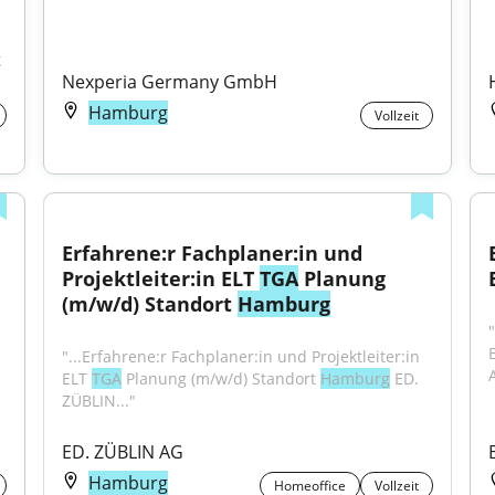
 
Nexperia Germany GmbH
Hamburg
Vollzeit
Erfahrene:r Fachplaner:in und 
Projektleiter:in ELT 
TGA
 Planung 
(m/w/d) Standort 
Hamburg
"...Erfahrene:r Fachplaner:in und Projektleiter:in 
A
ELT 
TGA
 Planung (m/w/d) Standort 
Hamburg
 ED. 
ZÜBLIN..."
ED. ZÜBLIN AG
Hamburg
Homeoffice
Vollzeit