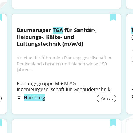
Baumanager 
TGA
 für Sanitär-, 
Heizungs-, Kälte- und 
Lüftungstechnik (m/w/d)
Als eine der führenden Planungsgesellschaften 
P
Deutschlands beraten und planen wir seit 50 
Jahren...
Planungsgruppe M + M AG 
Ingenieurgesellschaft für Gebäudetechnik
Hamburg
Vollzeit