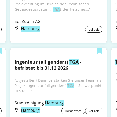
Projektleitung im Bereich der Technischen 
Gebäudeausrüstung (
TGA
), der Heizungs..."
Ed. Züblin AG
Hamburg
Vollzeit
Ingenieur (all genders) 
TGA
 - 
befristet bis 31.12.2026
nMehrjährige Berufserfahrung in der 
"...gestalten? Dann verstärken Sie unser Team als 
Projektingenieur (all genders) 
TGA
 – Schwerpunkt 
HLS (all..."
Stadtreinigung 
Hamburg
Hamburg
Homeoffice
Vollzeit