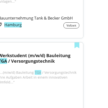
Anlagen..."
Bauunternehmung Tank & Becker GmbH
Hamburg
Vollzeit
Werkstudent (m/w/d) Bauleitung 
TGA
 / Versorgungstechnik
"...(m/w/d) Bauleitung 
TGA
 / Versorgungstechnik 
Ihre Aufgaben Arbeit in einem innovativen 
Umfeld..."