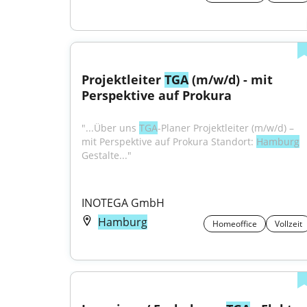
Projektleiter 
TGA
 (m/w/d) - mit 
Perspektive auf Prokura
"...Über uns 
TGA
-Planer Projektleiter (m/w/d) – 
mit Perspektive auf Prokura Standort: 
Hamburg
Gestalte..."
INOTEGA GmbH
Hamburg
Homeoffice
Vollzeit