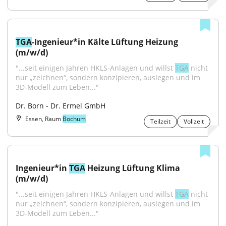
TGA
-Ingenieur*in Kälte Lüftung Heizung 
(m/w/d)
"...seit einigen Jahren HKLS‑Anlagen und willst 
TGA
 nicht 
nur „zeichnen“, sondern konzipieren, auslegen und im 
3D‑Modell zum Leben..."
Dr. Born - Dr. Ermel GmbH
Essen, Raum
Bochum
Teilzeit
Vollzeit
Ingenieur*in 
TGA
 Heizung Lüftung Klima 
(m/w/d)
"...seit einigen Jahren HKLS‑Anlagen und willst 
TGA
 nicht 
nur „zeichnen“, sondern konzipieren, auslegen und im 
3D‑Modell zum Leben..."