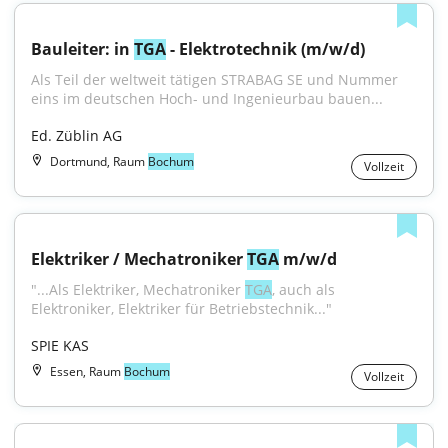
Bauleiter: in 
TGA
 - Elektrotechnik (m/w/d)
Als Teil der weltweit tätigen STRABAG SE und Nummer 
eins im deutschen Hoch- und Ingenieurbau bauen...
Ed. Züblin AG
Dortmund, Raum
Bochum
Vollzeit
Elektriker / Mechatroniker 
TGA
 m/w/d
"...Als Elektriker, Mechatroniker 
TGA
, auch als 
Elektroniker, Elektriker für Betriebstechnik..."
SPIE KAS
Essen, Raum
Bochum
Vollzeit