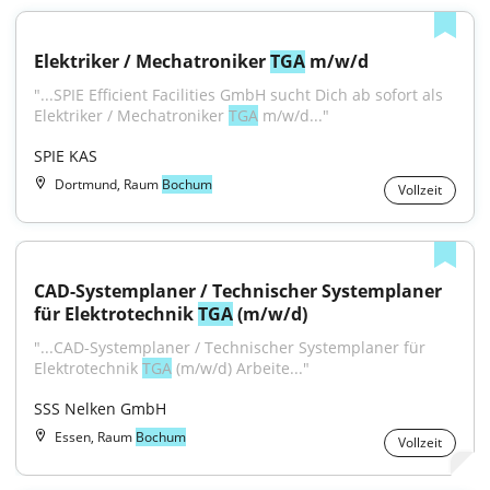
Elektriker / Mechatroniker 
TGA
 m/w/d
"...SPIE Efficient Facilities GmbH sucht Dich ab sofort als 
Elektriker / Mechatroniker 
TGA
 m/w/d..."
SPIE KAS
Dortmund, Raum
Bochum
Vollzeit
CAD-Systemplaner / Technischer Systemplaner 
für Elektrotechnik 
TGA
 (m/w/d)
"...CAD-Systemplaner / Technischer Systemplaner für 
Elektrotechnik 
TGA
 (m/w/d) Arbeite..."
SSS Nelken GmbH
Essen, Raum
Bochum
Vollzeit