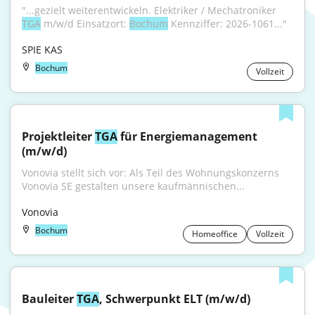
"...gezielt weiterentwickeln. Elektriker / Mechatroniker 
TGA
 m/w/d Einsatzort: 
Bochum
 Kennziffer: 2026-1061..."
SPIE KAS
Bochum
Vollzeit
Projektleiter 
TGA
 für Energiemanagement 
(m/w/d)
Vonovia stellt sich vor: Als Teil des Wohnungskonzerns 
Vonovia SE gestalten unsere kaufmännischen...
Vonovia
Bochum
Homeoffice
Vollzeit
Bauleiter 
TGA
, Schwerpunkt ELT (m/w/d)