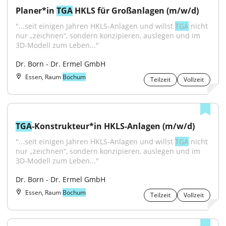
Planer*in 
TGA
 HKLS für Großanlagen (m/w/d)
"...seit einigen Jahren HKLS‑Anlagen und willst 
TGA
 nicht 
nur „zeichnen“, sondern konzipieren, auslegen und im 
3D‑Modell zum Leben..."
Dr. Born - Dr. Ermel GmbH
Essen, Raum
Bochum
Teilzeit
Vollzeit
TGA
-Konstrukteur*in HKLS-Anlagen (m/w/d)
"...seit einigen Jahren HKLS‑Anlagen und willst 
TGA
 nicht 
nur „zeichnen“, sondern konzipieren, auslegen und im 
3D‑Modell zum Leben..."
Dr. Born - Dr. Ermel GmbH
Essen, Raum
Bochum
Teilzeit
Vollzeit