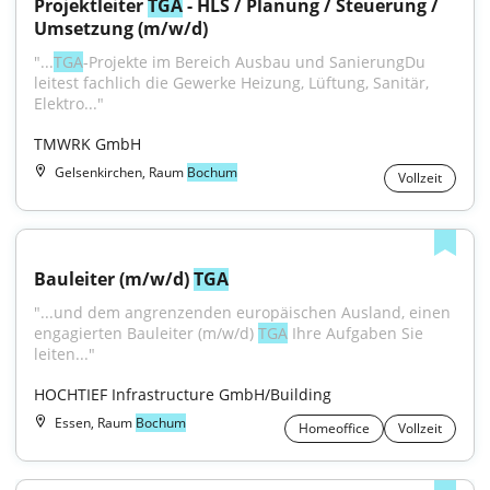
Projektleiter 
TGA
 - HLS / Planung / Steuerung / 
Umsetzung (m/w/d)
"...
TGA
-Projekte im Bereich Ausbau und SanierungDu 
leitest fachlich die Gewerke Heizung, Lüftung, Sanitär, 
Elektro..."
TMWRK GmbH
Gelsenkirchen, Raum
Bochum
Vollzeit
Bauleiter (m/w/d) 
TGA
"...und dem angrenzenden europäischen Ausland, einen 
engagierten Bauleiter (m/w/d) 
TGA
 Ihre Aufgaben Sie 
leiten..."
HOCHTIEF Infrastructure GmbH/Building
Essen, Raum
Bochum
Homeoffice
Vollzeit