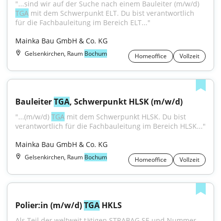
"...sind wir auf der Suche nach einem Bauleiter (m/w/d) 
TGA
 mit dem Schwerpunkt ELT. Du bist verantwortlich 
für die Fachbauleitung im Bereich ELT..."
Mainka Bau GmbH & Co. KG
Gelsenkirchen, Raum
Bochum
Homeoffice
Vollzeit
Bauleiter 
TGA
, Schwerpunkt HLSK (m/w/d)
"...(m/w/d) 
TGA
 mit dem Schwerpunkt HLSK. Du bist 
verantwortlich für die Fachbauleitung im Bereich HLSK..."
Mainka Bau GmbH & Co. KG
Gelsenkirchen, Raum
Bochum
Homeoffice
Vollzeit
Polier:in (m/w/d) 
TGA
 HKLS
Als Teil der weltweit tätigen STRABAG SE und Nummer 