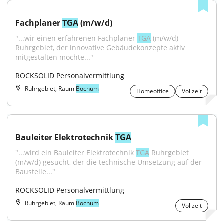
Fachplaner 
TGA
 (m/w/d)
"...wir einen erfahrenen Fachplaner 
TGA
 (m/w/d) 
Ruhrgebiet, der innovative Gebäudekonzepte aktiv 
mitgestalten möchte..."
ROCKSOLID Personalvermittlung
Ruhrgebiet, Raum
Bochum
Homeoffice
Vollzeit
Bauleiter Elektrotechnik 
TGA
"...wird ein Bauleiter Elektrotechnik 
TGA
 Ruhrgebiet 
(m/w/d) gesucht, der die technische Umsetzung auf der 
Baustelle..."
ROCKSOLID Personalvermittlung
Ruhrgebiet, Raum
Bochum
Vollzeit