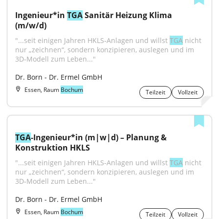
Ingenieur*in 
TGA
 Sanitär Heizung Klima 
(m/w/d)
"...seit einigen Jahren HKLS‑Anlagen und willst 
TGA
 nicht 
nur „zeichnen“, sondern konzipieren, auslegen und im 
3D‑Modell zum Leben..."
Dr. Born - Dr. Ermel GmbH
Essen, Raum
Bochum
Teilzeit
Vollzeit
TGA
‑Ingenieur*in (m|w|d) – Planung & 
Konstruktion HKLS
"...seit einigen Jahren HKLS‑Anlagen und willst 
TGA
 nicht 
nur „zeichnen“, sondern konzipieren, auslegen und im 
3D‑Modell zum Leben..."
Dr. Born - Dr. Ermel GmbH
Essen, Raum
Bochum
Teilzeit
Vollzeit