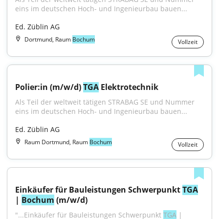
eins im deutschen Hoch- und Ingenieurbau bauen...
Ed. Züblin AG
Dortmund, Raum
Bochum
Vollzeit
Polier:in (m/w/d) 
TGA
 Elektrotechnik
Als Teil der weltweit tätigen STRABAG SE und Nummer 
eins im deutschen Hoch- und Ingenieurbau bauen...
Ed. Züblin AG
Raum Dortmund, Raum
Bochum
Vollzeit
Einkäufer für Bauleistungen Schwerpunkt 
TGA
| 
Bochum
 (m/w/d)
"...Einkäufer für Bauleistungen Schwerpunkt 
TGA
 | 