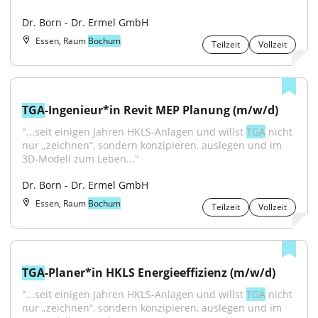
Dr. Born - Dr. Ermel GmbH
Essen, Raum
Bochum
Teilzeit
Vollzeit
TGA
-Ingenieur*in Revit MEP Planung (m/w/d)
"...seit einigen Jahren HKLS‑Anlagen und willst 
TGA
 nicht 
nur „zeichnen“, sondern konzipieren, auslegen und im 
3D‑Modell zum Leben..."
Dr. Born - Dr. Ermel GmbH
Essen, Raum
Bochum
Teilzeit
Vollzeit
TGA
-Planer*in HKLS Energieeffizienz (m/w/d)
"...seit einigen Jahren HKLS‑Anlagen und willst 
TGA
 nicht 
nur „zeichnen“, sondern konzipieren, auslegen und im 