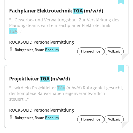
Fachplaner Elektrotechnik 
TGA
 (m/w/d)
"...Gewerbe- und Verwaltungsbau. Zur Verstärkung des 
Planungsteams wird ein Fachplaner Elektrotechnik 
TGA
..."
ROCKSOLID Personalvermittlung
Ruhrgebiet, Raum
Bochum
Homeoffice
Vollzeit
Projektleiter 
TGA
 (m/w/d)
"...wird ein Projektleiter 
TGA
 (m/w/d) Ruhrgebiet gesucht, 
der komplexe Bauvorhaben eigenverantwortlich 
steuert..."
ROCKSOLID Personalvermittlung
Ruhrgebiet, Raum
Bochum
Homeoffice
Vollzeit