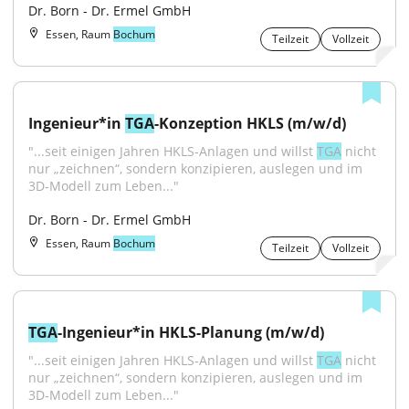
Dr. Born - Dr. Ermel GmbH
Essen, Raum
Bochum
Teilzeit
Vollzeit
Ingenieur*in 
TGA
-Konzeption HKLS (m/w/d)
"...seit einigen Jahren HKLS‑Anlagen und willst 
TGA
 nicht 
nur „zeichnen“, sondern konzipieren, auslegen und im 
3D‑Modell zum Leben..."
Dr. Born - Dr. Ermel GmbH
Essen, Raum
Bochum
Teilzeit
Vollzeit
TGA
-Ingenieur*in HKLS-Planung (m/w/d)
"...seit einigen Jahren HKLS‑Anlagen und willst 
TGA
 nicht 
nur „zeichnen“, sondern konzipieren, auslegen und im 
3D‑Modell zum Leben..."