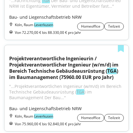
"...Fachrichtung 
TGA
 Der Bau- und Liegenschaftsbetrieb 
NRW ist Eigentümer, Vermieter und Betreiber fast..."
Bau- und Liegenschaftsbetrieb NRW
Köln, Raum
Leverkusen
Homeoffice
Teilzeit
Von 72.270,00 € bis 88.330,00 € pro Jahr
Projektverantwortliche Ingenieurin / 
Projektverantwortlicher Ingenieur (w/m/d) im 
Bereich Technische Gebäudeausrüstung (
TGA
) 
im Baumanagement (75960.00 EUR pro Jahr)
"...Projektverantwortlichen Ingenieur (w/m/d) im Bereich 
Technische Gebäude­ausrüstung (
TGA
) im 
Baumanagement Der Bau..."
Bau- und Liegenschaftsbetrieb NRW
Köln, Raum
Leverkusen
Homeoffice
Teilzeit
Von 75.960,00 € bis 92.840,00 € pro Jahr