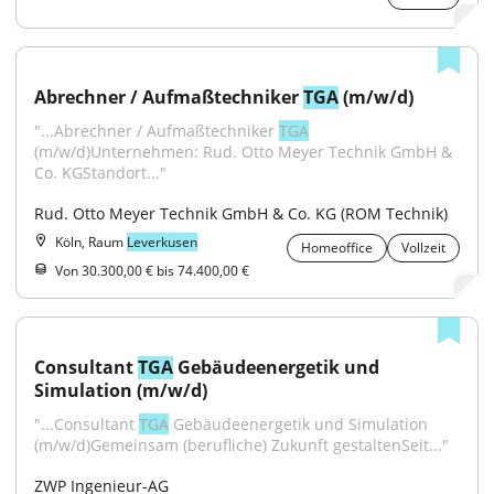
Abrechner / Aufmaßtechniker 
TGA
 (m/w/d)
"...Abrechner / Aufmaßtechniker 
TGA
(m/w/d)Unternehmen: Rud. Otto Meyer Technik GmbH & 
Co. KGStandort..."
Rud. Otto Meyer Technik GmbH & Co. KG (ROM Technik)
Köln, Raum
Leverkusen
Homeoffice
Vollzeit
Von 30.300,00 € bis 74.400,00 €
Consultant 
TGA
 Gebäudeenergetik und 
Simulation (m/w/d)
"...Consultant 
TGA
 Gebäudeenergetik und Simulation 
(m/w/d)Gemeinsam (berufliche) Zukunft gestaltenSeit..."
ZWP Ingenieur-AG