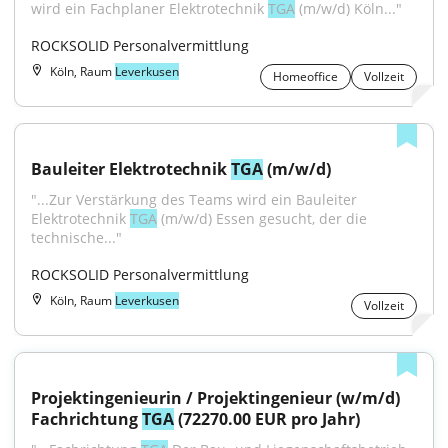
wird ein Fachplaner Elektrotechnik 
TGA
 (m/w/d) Köln..."
ROCKSOLID Personalvermittlung
Köln, Raum
Leverkusen
Homeoffice
Vollzeit
Bauleiter Elektrotechnik 
TGA
 (m/w/d)
"...Zur Verstärkung des Teams wird ein Bauleiter 
Elektrotechnik 
TGA
 (m/w/d) Essen gesucht, der die 
technische..."
ROCKSOLID Personalvermittlung
Köln, Raum
Leverkusen
Vollzeit
Projektingenieurin / Projektingenieur (w/m/d) 
Fachrichtung 
TGA
 (72270.00 EUR pro Jahr)