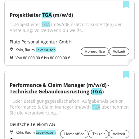
Projektleiter 
TGA
 (m/w/d)
"...Projektleiter 
TGA
 (m/w/d)Einsatzort: KölnArt(en) der 
Anstellung: VollzeitWenn du weißt..."
Pluto Personal Agentur GmbH
Köln, Raum
Leverkusen
Homeoffice
Vollzeit
Von 80.000,00 € bis 80.000,00 €
Performance & Claim Manager (m/w/d) - 
Technische Gebäudeausrüstung (
TGA
)
"...der Beteiligungsgesellschaften. AufgabenAls Senior 
Performance & Claim Manager (m/w/d) 
TGA
 übernehmen 
Sie die Verantwortung..."
Deutsche Telekom AG
Köln, Raum
Leverkusen
Homeoffice
Teilzeit
Vollzeit