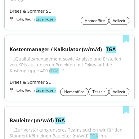
Drees & Sommer SE
Köln, Raum
Leverkusen
Homeoffice
Vollzeit
Kostenmanager / Kalkulator (w/m/d) - 
TGA
"...Qualitätsmanagement sowie Analyse und Erstellen 
von KPIs aus unseren Projekten mit Fokus auf die 
Kostengruppe 400 (
TGA
..."
Drees & Sommer SE
Köln, Raum
Leverkusen
Homeoffice
Teilzeit
Vollzeit
Bauleiter (m/w/d) 
TGA
"...Zur Verstärkung unseres Teams suchen wir für den 
Standort Köln einen Bauleiter (m/w/d) 
TGA
 Ihre 