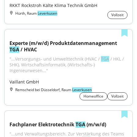
RKKT Rockstroh Kälte Klima Technik GmbH
Hürth, Raum
Leverkusen
Vollzeit
Experte (m/w/d) Produktdatenmanagement 
TGA
 / HVAC
"...Versorgungs- und Umwelttechnik (HVAC / 
TGA
 / HKL / 
SHK), Wirtschaftsinformatik, (Wirtschafts-) 
Ingenieurwesen..."
Vaillant GmbH
Remscheid bei Düsseldorf, Raum
Leverkusen
Homeoffice
Vollzeit
Fachplaner Elektrotechnik 
TGA
 (m/w/d)
"...und Verwaltungsbereich. Zur Verstärkung des Teams 