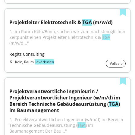
Projektleiter Elektrotechnik & 
TGA
 (m/w/d)
"...im Raum Köln/Bonn, suchen wir zum nächstmöglichen 
Zeitpunkt einen Projektleiter Elektrotechnik & 
TGA
(m/w/d..."
Regitz Consulting
Köln, Raum
Leverkusen
Vollzeit
Projektverantwortliche Ingenieurin / 
Projektverantwortlicher Ingenieur (w/m/d) im 
Bereich Technische Gebäudeausrüstung (
TGA
) 
im Baumanagement
"...Projektverantwortlichen Ingenieur (w/m/d) im Bereich 
Technische Gebäude­ausrüstung (
TGA
) im 
Baumanagement Der Bau..."