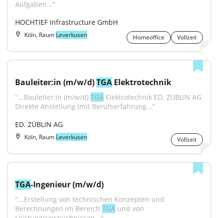
Aufgaben..."
HOCHTIEF Infrastructure GmbH
Köln, Raum
Leverkusen
Homeoffice
Vollzeit
Bauleiter:in (m/w/d) 
TGA
 Elektrotechnik
"...Bauleiter:in (m/w/d) 
TGA
 Elektrotechnik ED. ZÜBLIN AG 
Direkte Anstellung (mit Berufserfahrung..."
ED. ZÜBLIN AG
Köln, Raum
Leverkusen
Vollzeit
TGA
-Ingenieur (m/w/d)
"...Erstellung von technischen Konzepten und 
Berechnungen im Bereich 
TGA
 und von 
Leistungsverzeichnissen..."