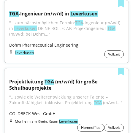
TGA
-Ingenieur (m/w/d) in 
Leverkusen
"...zum nächstmöglichen Termin:
TGA
-Ingenieur (m/w/d) 
in 
Leverkusen
 DEINE ROLLE: Als Projektingenieur 
TGA
(m/w/d) bei Dohm..."
Dohm Pharmaceutical Engineering
Leverkusen
Vollzeit
Projektleitung 
TGA
 (m/w/d) für große 
Schulbauprojekte
"...sowie die Weiterentwicklung unserer Talente – 
Zukunftsfähigkeit inklusive. Projektleitung 
TGA
 (m/w/d..."
GOLDBECK West GmbH
Monheim am Rhein, Raum
Leverkusen
Homeoffice
Vollzeit