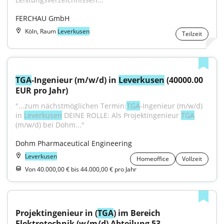
FERCHAU GmbH
Köln, Raum
Leverkusen
Teilzeit
TGA
-Ingenieur (m/w/d) in 
Leverkusen
 (40000.00 
EUR pro Jahr)
"...zum nächstmöglichen Termin:
TGA
-Ingenieur (m/w/d) 
in 
Leverkusen
 DEINE ROLLE: Als Projektingenieur 
TGA
(m/w/d) bei Dohm..."
Dohm Pharmaceutical Engineering
Leverkusen
Homeoffice
Vollzeit
Von 40.000,00 € bis 44.000,00 € pro Jahr
Projektingenieur in (
TGA
) im Bereich 
Elektrotechnik (w/m/d) Abteilung 53 - 