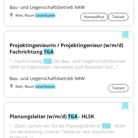
Bau- und Liegenschaftsbetrieb NRW
Köln, Raum
Leverkusen
Homeoffice
Teilzeit
Projektingenieurin / Projektingenieur (w/m/d) 
Fachrichtung 
TGA
"...Fachrichtung 
TGA
 Der Bau- und Liegenschaftsbetrieb 
NRW ist Eigentümer, Vermieter und Betreiber fast..."
Bau- und Liegenschaftsbetrieb NRW
Köln, Raum
Leverkusen
Teilzeit
Planungsleiter (w/m/d) 
TGA
 - HLSK
"...Dann suchen wir Sie als Planungsleiter:in 
TGA
 - HLSK 
zur Verstärkung unserer Teams an den Standorten 
Stuttgart..."