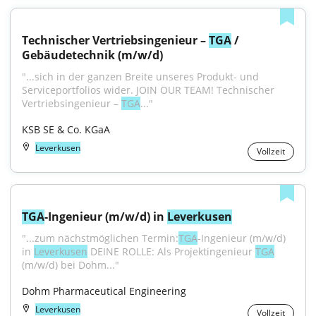
Technischer Vertriebsingenieur – 
TGA
 / 
Gebäudetechnik (m/w/d)
"...sich in der ganzen Breite unseres Produkt- und 
Serviceportfolios wider. JOIN OUR TEAM! Technischer 
Vertriebsingenieur – 
TGA
..."
KSB SE & Co. KGaA
Leverkusen
Vollzeit
TGA
-Ingenieur (m/w/d) in 
Leverkusen
"...zum nächstmöglichen Termin:
TGA
-Ingenieur (m/w/d) 
in 
Leverkusen
 DEINE ROLLE: Als Projektingenieur 
TGA
(m/w/d) bei Dohm..."
Dohm Pharmaceutical Engineering
Leverkusen
Vollzeit