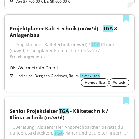
Von 37.700,00 € bis 89.600,00 €
Projektplaner Kältetechnik (m/w/d) – 
TGA
 & 
Anlagenbau
"...Projektplaner Kältetechnik (m/w/d) / 
TGA
-Planer 
(m/w/d) / Fachplaner Kältetechnik (m/w/d) / 
Projektingenieur..."
ONI-Wärmetrafo GmbH
Lindlar bei Bergisch Gladbach, Raum
Leverkusen
Homeoffice
Vollzeit
Senior Projektleiter 
TGA
 - Kältetechnik / 
Klimatechnik (m/w/d)
"...Beratung: Als zentraler Ansprechpartner berätst du 
Kunden, Architekten, 
TGA
-Planer und Bauleiter. Intern..."