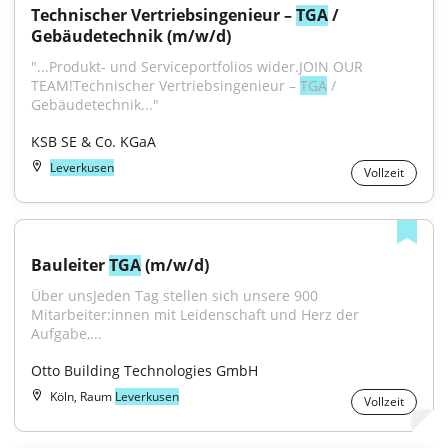
Technischer Vertriebsingenieur – 
TGA
 / 
Gebäudetechnik (m/w/d)
"...Produkt- und Serviceportfolios wider.JOIN OUR 
TEAM!Technischer Vertriebsingenieur – 
TGA
 / 
Gebäudetechnik..."
KSB SE & Co. KGaA
Leverkusen
Vollzeit
Bauleiter 
TGA
 (m/w/d)
Über unsJeden Tag stellen sich unsere 900 
Mitarbeiter:innen mit Leidenschaft und Herz der 
Aufgabe,...
Otto Building Technologies GmbH
Köln, Raum
Leverkusen
Vollzeit