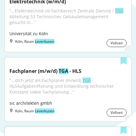
Elektrotechnik (w/m/d)
"...Elektrotechnik im Fachbereich Zentrale Dienste / 
TGA
, 
Abteilung 53 Technisches Gebäudemanagement 
gesucht.In..."
Universität zu Köln
Köln, Raum
Leverkusen
Vollzeit
Fachplaner (m/w/d) 
TGA
 - HLS
"...dich jetzt als:Fachplaner (m/w/d) 
TGA
 - 
HLSAufgabenPlanung und Entwicklung technischer 
Konzepte sowie Fachplanung..."
sic architekten gmbh
Köln, Raum
Leverkusen
Vollzeit