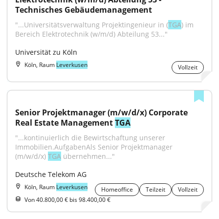
Technisches Gebäudemanagement
"...Universitätsverwaltung Projektingenieur in (
TGA
) im 
Bereich Elektrotechnik (w/m/d) Abteilung 53..."
Universität zu Köln
Köln, Raum
Leverkusen
Vollzeit
Senior Projektmanager (m/w/d/x) Corporate 
Real Estate Management 
TGA
"...kontinuierlich die Bewirtschaftung unserer 
Immobilien.AufgabenAls Senior Projektmanager 
(m/w/d/x) 
TGA
 übernehmen..."
Deutsche Telekom AG
Köln, Raum
Leverkusen
Homeoffice
Teilzeit
Vollzeit
Von 40.800,00 € bis 98.400,00 €