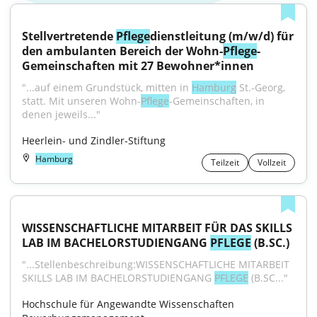
Stellvertretende 
Pflege
dienstleitung (m/w/d) für 
den ambulanten Bereich der Wohn-
Pflege
-
Gemeinschaften mit 27 Bewohner*innen
"...auf einem Grundstück, mitten in 
Hamburg
 St.-Georg, 
statt. Mit unseren Wohn-
Pflege
-Gemeinschaften, in 
denen jeweils..."
Heerlein- und Zindler-Stiftung
Hamburg
Teilzeit
Vollzeit
WISSENSCHAFTLICHE MITARBEIT FÜR DAS SKILLS 
LAB IM BACHELORSTUDIENGANG 
PFLEGE
 (B.SC.)
"...Stellenbeschreibung:WISSENSCHAFTLICHE MITARBEIT 
SKILLS LAB IM BACHELORSTUDIENGANG 
PFLEGE
 (B.SC..."
Hochschule für Angewandte Wissenschaften 