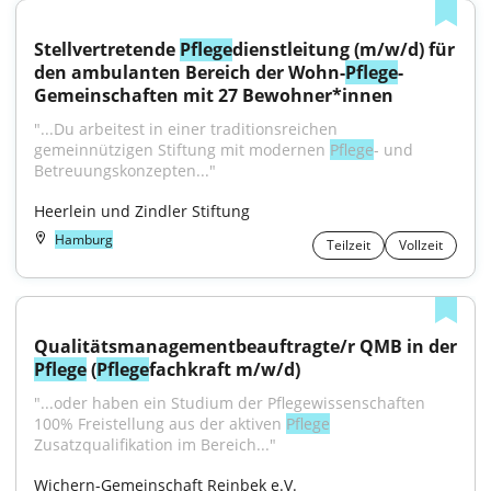
Stellvertretende 
Pflege
dienstleitung (m/w/d) für 
den ambulanten Bereich der Wohn-
Pflege
-
Gemeinschaften mit 27 Bewohner*innen
"...Du arbeitest in einer traditionsreichen 
gemeinnützigen Stiftung mit modernen 
Pflege
- und 
Betreuungskonzepten..."
Heerlein und Zindler Stiftung
Hamburg
Teilzeit
Vollzeit
Pflege
 (
Pflege
fachkraft m/w/d)
"...oder haben ein Studium der Pflegewissenschaften 
100% Freistellung aus der aktiven 
Pflege
Zusatzqualifikation im Bereich..."
Wichern-Gemeinschaft Reinbek e.V.