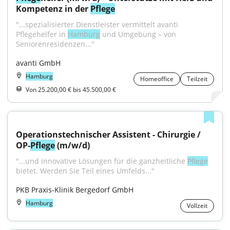
Kompetenz in der 
Pflege
"...spezialisierter Dienstleister vermittelt avanti 
Pflegehelfer in 
Hamburg
 und Umgebung – von 
Seniorenresidenzen..."
avanti GmbH
Hamburg
Homeoffice
Teilzeit
Von 25.200,00 € bis 45.500,00 €
Operationstechnischer Assistent - Chirurgie / 
OP-
Pflege
 (m/w/d)
"...und innovative Lösungen für die ganzheitliche 
Pflege
bietet. Werden Sie Teil eines Umfelds..."
PKB Praxis-Klinik Bergedorf GmbH
Hamburg
Vollzeit