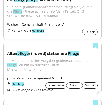
"...eine/nQualitätsmanagementbeauftragte/r QMB für 
die 
Pflege
 (Pflegefachkraft m/w/d) in Teilzeit (34,5 
Std./Woche bzw. 150 Std./Monat..."
Wichern-Gemeinschaft Reinbek e. V.
Reinbek, Raum
Hamburg
Teilzeit
Alten
pflege
r (m/w/d) stationäre 
Pflege
"...MiteinanderDeine Aufgabengebiete:Umfassende 
Pflege
 von hilfsbedürftigen, alten 
MenschenMitwirkung..."
pluss Personalmanagement GmbH
Hamburg
Homeoffice
Teilzeit
Vollzeit
Von 33.400,00 € bis 62.900,00 €