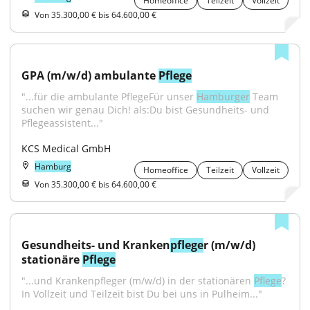
Homeoffice
Teilzeit
Vollzeit
Von 35.300,00 € bis 64.600,00 €
GPA (m/w/d) ambulante 
Pflege
"...für die ambulante PflegeFür unser 
Hamburger
 Team 
suchen wir genau Dich! als:Du bist Gesundheits- und 
Pflegeassistent..."
KCS Medical GmbH
Hamburg
Homeoffice
Teilzeit
Vollzeit
Von 35.300,00 € bis 64.600,00 €
Gesundheits- und Kranken
pflege
r (m/w/d) 
stationäre 
Pflege
"...und Krankenpfleger (m/w/d) in der stationären 
Pflege
? 
In Vollzeit und Teilzeit bist Du bei uns in Pulheim..."