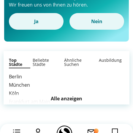
Wir freuen uns von Ihnen zu hören.
Ja
Nein
Top
Beliebte
Ähnliche
Ausbildung
Städte
Städte
Suchen
Berlin
München
Köln
Alle anzeigen
Frankfurt am Main
Stuttgart
Düsseldorf
Leipzig