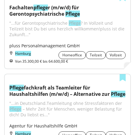
Fachalten
pflege
r (m/w/d) für 
Gerontopsychiatrische 
Pflege
"...für Gerontopsychiatrische 
Pflege
? In Vollzeit und 
Teilzeit bist Du bei uns herzlich willkommen!pluss ist die 
Zukunft..."
pluss Personalmanagement GmbH
Hamburg
Homeoffice
Teilzeit
Vollzeit
Von 35.300,00 € bis 64.600,00 €
Pflege
fachkraft als Teamleiter für 
Haushaltshilfen (m/w/d) – Alternative zur 
Pflege
"...in Deutschland.Teamleitung ohne Stressfaktoren der 
Pflege
 – Mehr Zeit für Menschen, weniger Belastung für 
dich! Du liebst es..."
Agentur für Haushaltshilfe GmbH
Hamburg