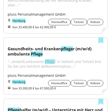
MenschenMitwirkung bei der Behandlung kranker, 
alter..."
pluss Personalmanagement GmbH
Hamburg
Homeoffice
Teilzeit
Vollzeit
Von 33.400,00 € bis 62.900,00 €
Gesundheits- und Kranken
pflege
r (m/w/d) 
ambulante 
Pflege
"...(m/w/d) ambulante 
Pflege
? In Vollzeit und Teilzeit bist 
Du bei uns herzlich willkommen!pluss..."
pluss Personalmanagement GmbH
Hamburg
Homeoffice
Teilzeit
Vollzeit
Von 33.300,00 € bis 67.000,00 €
Pflege
helfer (m/w/d) – Unterstütze mit Herz und 