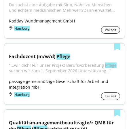
Du suchst eine Aufgabe mit Sinn, Nähe zu Menschen 
und echtem medizinischen Mehrwert?Dann erwartet...
Rodday Wundmanagement GmbH
Hamburg
Vollzeit
Fachdozent (m/w/d) 
Pflege
"...wir dich! Für unser Projekt Berufsvorbereitung 
Pflege
suchen wir zum 1. September 2026 Unterstützung..."
passage gemeinnützige Gesellschaft für Arbeit und 
Integration mbH
Hamburg
Teilzeit
Qualitätsmanagementbeauftragte/r QMB für 
die 
Pflege
 (
Pflege
fachkraft m/w/d)