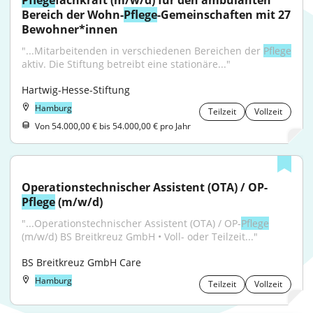
Pflege
fachkraft (m/w/d) für den ambulanten 
Bereich der Wohn-
Pflege
-Gemeinschaften mit 27 
Bewohner*innen
"...Mitarbeitenden in verschiedenen Bereichen der 
Pflege
aktiv. Die Stiftung betreibt eine stationäre..."
Hartwig-Hesse-Stiftung
Hamburg
Teilzeit
Vollzeit
Von 54.000,00 € bis 54.000,00 € pro Jahr
Operationstechnischer Assistent (OTA) / OP-
Pflege
 (m/w/d)
"...Operationstechnischer Assistent (OTA) / OP-
Pflege
(m/w/d) BS Breitkreuz GmbH • Voll- oder Teilzeit..."
BS Breitkreuz GmbH Care
Hamburg
Teilzeit
Vollzeit