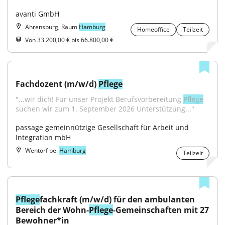
avanti GmbH
Ahrensburg, Raum
Hamburg
Homeoffice
Teilzeit
Von 33.200,00 € bis 66.800,00 €
Fachdozent (m/w/d) 
Pflege
"...wir dich! Für unser Projekt Berufsvorbereitung 
Pflege
suchen wir zum 1. September 2026 Unterstützung..."
passage gemeinnützige Gesellschaft für Arbeit und 
Integration mbH
Wentorf bei
Hamburg
Teilzeit
Pflege
fachkraft (m/w/d) für den ambulanten 
Bereich der Wohn-
Pflege
-Gemeinschaften mit 27 
Bewohner*in