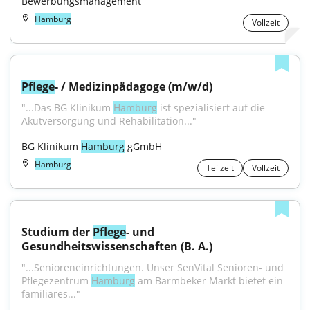
Bewerbungsmanagement
Hamburg
Vollzeit
Pflege
- / Medizinpädagoge (m/w/d)
"...Das BG Klinikum 
Hamburg
 ist spezialisiert auf die 
Akutversorgung und Rehabilitation..."
BG Klinikum 
Hamburg
 gGmbH
Hamburg
Teilzeit
Vollzeit
Studium der 
Pflege
- und 
Gesundheitswissenschaften (B. A.)
"...Senioreneinrichtungen. Unser SenVital Senioren- und 
Pflegezentrum 
Hamburg
 am Barmbeker Markt bietet ein 
familiäres..."