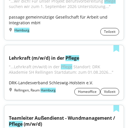
"...wir dich! Für unser Projekt Berufsvorbereitung 
Pflege
suchen wir zum 1. September 2026 Unterstützung..."
passage gemeinnützige Gesellschaft für Arbeit und 
Integration mbH
Hamburg
Teilzeit
Lehrkraft (m/w/d) in der 
Pflege
"...Lehrkraft (m/w/d) in der 
Pflege
 Standort: DRK 
Akademie SH Rellingen Startdatum: zum 01.08.2026..."
DRK-Landesverband Schleswig-Holstein e.V.
Rellingen, Raum
Hamburg
Homeoffice
Vollzeit
Teamleiter Außendienst - Wundmanagement / 
Pflege
 (m/w/d)