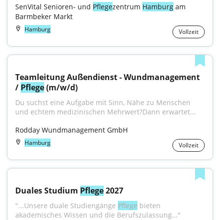
SenVital Senioren- und 
Pflege
zentrum 
Hamburg
 am 
Barmbeker Markt
Hamburg
Vollzeit
Teamleitung Außendienst - Wundmanagement 
/ 
Pflege
 (m/w/d)
Du suchst eine Aufgabe mit Sinn, Nähe zu Menschen 
und echtem medizinischen Mehrwert?Dann erwartet...
Rodday Wundmanagement GmbH
Hamburg
Vollzeit
Duales Studium 
Pflege
 2027
"...Unsere duale Studiengänge 
Pflege
 bieten 
akademisches Wissen und die Berufszulassung..."