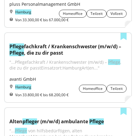
pluss Personalmanagement GmbH
Hamburg
Homeoffice
Teilzeit
Vollzeit
Von 33.300,00 € bis 67.000,00 €
Pflege
fachkraft / Krankenschwester (m/w/d) – 
Pflege
, die zu dir passt
"...Pflegefachkraft / Krankenschwester (m/w/d) – 
Pflege
, 
die zu dir passtEinsatzort:HamburgArt(en..."
avanti GmbH
Hamburg
Homeoffice
Teilzeit
Von 33.800,00 € bis 68.200,00 €
Alten
pflege
r (m/w/d) ambulante 
Pflege
"...
Pflege
 von hilfsbedürftigen, alten 